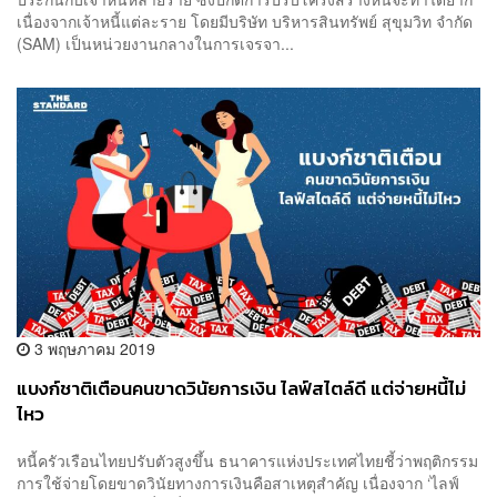
เนื่องจากเจ้าหนี้แต่ละราย โดยมีบริษัท บริหารสินทรัพย์ สุขุมวิท จำกัด
(SAM) เป็นหน่วยงานกลางในการเจรจา...
3 พฤษภาคม 2019
แบงก์ชาติเตือนคนขาดวินัยการเงิน ไลฟ์สไตล์ดี แต่จ่ายหนี้ไม่
ไหว
หนี้ครัวเรือนไทยปรับตัวสูงขึ้น ธนาคารแห่งประเทศไทยชี้ว่าพฤติกรรม
การใช้จ่ายโดยขาดวินัยทางการเงินคือสาเหตุสำคัญ เนื่องจาก ‘ไลฟ์