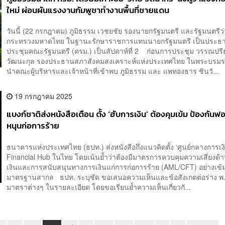
ใหม่ ผ่อนผันแรงงานกัมพูชาทำงานพื้นที่ชายแดน
วันนี้ (22 กรกฎาคม) ภูมิธรรม เวชยชัย รองนายกรัฐมนตรี และรัฐมนตรีว
กระทรวงมหาดไทย ในฐานะรักษาราชการแทนนายกรัฐมนตรี เป็นประธ
ประชุมคณะรัฐมนตรี (ครม.) เป็นสัปดาห์ที่ 2 ก่อนการประชุม วรรณปร
วัฒนะกุล รองประธานสภาสังคมสงเคราะห์แห่งประเทศไทย ในพระบรมรา
นำคณะผู้บริหารและเจ้าหน้าที่เข้าพบ ภูมิธรรม และ แพทองธาร ชินวั...
19 กรกฎาคม 2025
แบงก์ชาติส่งหนังสือเตือน ตั้ง ‘ฮับการเงิน’ ต้องคุมเข้ม ป้องกันฟ
หนุนก่อการร้าย
ธนาคารแห่งประเทศไทย (ธปท.) ส่งหนังสือถึงแนวคิดตั้ง ‘ศูนย์กลางการเงิ
Financial Hub ในไทย โดยเน้นย้ำว่าต้องมีมาตรการควบคุมความเสี่ยงด
เงินและการสนับสนุนทางการเงินแก่การก่อการร้าย (AML/CFT) อย่างเข
มาตรฐานสากล ธปท. ระบุชัด ขอเสนอความเห็นและข้อสังเกตต่อร่าง พ.
มาตราต่างๆ ในรายละเอียด โดยขอเรียนย้ำความเห็นเกี่ยวกั...