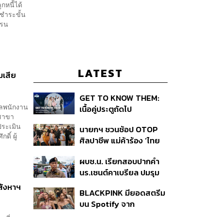
กหนี้ได้
ชำระขั้น
ปรน
LATEST
มเสีย
GET TO KNOW THEM:
แลพนักงาน
เนื้อคู่ประตูถัดไป
นสาขา
ประเมิน
นายกฯ ชวนช้อป OTOP
ิ์ ผู้
ศิลปาชีพ แม่ค้าร้อง ‘ไทย
ช่วยไทย พลัส’ สุดยอด
ผบช.น. เรียกสอบปากคำ
ถามมีต่อไหม นายกฯ ตอบ
นร.เซนต์คาเบรียล ปมรุม
‘เดี๋ยวจะพยายาม’
ทำร้ายเพื่อน-ใช้ปืนขู่ สั่ง
สังหาฯ
BLACKPINK มียอดสตรีม
ดำเนินคดีแล้ว
บน Spotify จาก
ประเทศไทยสูงถึง 536 ล้าน