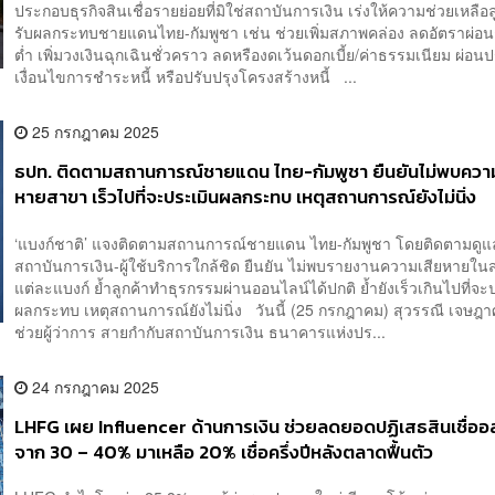
ประกอบธุรกิจสินเชื่อรายย่อยที่มิใช่สถาบันการเงิน เร่งให้ความช่วยเหลือลู
รับผลกระทบชายแดนไทย-กัมพูชา เช่น ช่วยเพิ่มสภาพคล่อง ลดอัตราผ่อน
ต่ำ เพิ่มวงเงินฉุกเฉินชั่วคราว ลดหรืองดเว้นดอกเบี้ย/ค่าธรรมเนียม ผ่อน
เงื่อนไขการชำระหนี้ หรือปรับปรุงโครงสร้างหนี้ ...
25 กรกฎาคม 2025
ธปท. ติดตามสถานการณ์ชายแดน ไทย-กัมพูชา ยืนยันไม่พบควา
หายสาขา เร็วไปที่จะประเมินผลกระทบ เหตุสถานการณ์ยังไม่นิ่ง
‘แบงก์ชาติ’ แจงติดตามสถานการณ์ชายแดน ไทย-กัมพูชา โดยติดตามดู
สถาบันการเงิน-ผู้ใช้บริการใกล้ชิด ยืนยัน ไม่พบรายงานความเสียหายใ
แต่ละแบงก์ ย้ำลูกค้าทำธุรกรรมผ่านออนไลน์ได้ปกติ ย้ำยังเร็วเกินไปที่จะ
ผลกระทบ เหตุสถานการณ์ยังไม่นิ่ง วันนี้ (25 กรกฎาคม) สุวรรณี เจษฎาศักด
ช่วยผู้ว่าการ สายกำกับสถาบันการเงิน ธนาคารแห่งปร...
24 กรกฎาคม 2025
LHFG เผย Influencer ด้านการเงิน ช่วยลดยอดปฏิเสธสินเชื่ออ
จาก 30 – 40% มาเหลือ 20% เชื่อครึ่งปีหลังตลาดฟื้นตัว