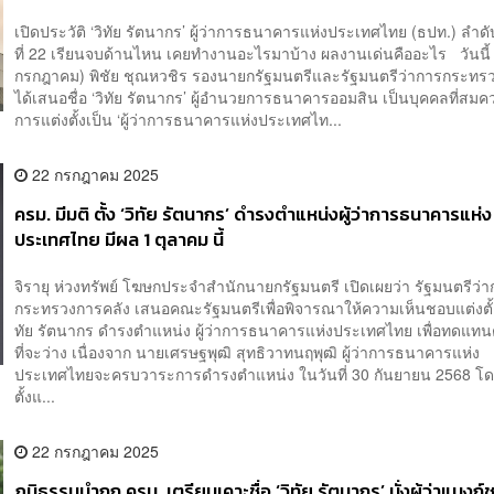
เปิดประวัติ ‘วิทัย รัตนากร’ ผู้ว่าการธนาคารแห่งประเทศไทย (ธปท.) ลำดั
ที่ 22 เรียนจบด้านไหน เคยทำงานอะไรมาบ้าง ผลงานเด่นคืออะไร วันนี้
กรกฎาคม) พิชัย ชุณหวชิร รองนายกรัฐมนตรีและรัฐมนตรีว่าการกระทร
ได้เสนอชื่อ ‘วิทัย รัตนากร’ ผู้อำนวยการธนาคารออมสิน เป็นบุคคลที่สมคว
การแต่งตั้งเป็น ‘ผู้ว่าการธนาคารแห่งประเทศไท...
22 กรกฎาคม 2025
ครม. มีมติ ตั้ง ‘วิทัย รัตนากร’ ดำรงตำแหน่งผู้ว่าการธนาคารแห่ง
ประเทศไทย มีผล 1 ตุลาคม นี้
จิรายุ ห่วงทรัพย์ โฆษกประจำสำนักนายกรัฐมนตรี เปิดเผยว่า รัฐมนตรีว่
กระทรวงการคลัง เสนอคณะรัฐมนตรีเพื่อพิจารณาให้ความเห็นชอบแต่งตั้
ทัย รัตนากร ดำรงตำแหน่ง ผู้ว่าการธนาคารแห่งประเทศไทย เพื่อทดแท
ที่จะว่าง เนื่องจาก นายเศรษฐพุฒิ สุทธิวาทนฤพุฒิ ผู้ว่าการธนาคารแห่ง
ประเทศไทยจะครบวาระการดำรงตำแหน่ง ในวันที่ 30 กันยายน 2568 โด
ตั้งแ...
22 กรกฎาคม 2025
ภูมิธรรมนำถก ครม. เตรียมเคาะชื่อ ‘วิทัย รัตนากร’ นั่งผู้ว่าแบงก์