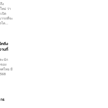
ถึง
หม่ ว่า
รเปิด
ารถที่จะ
ถได...
ึกถึง
านที่
และนัก
ดของ
เทศไทย มี
 2568
การ