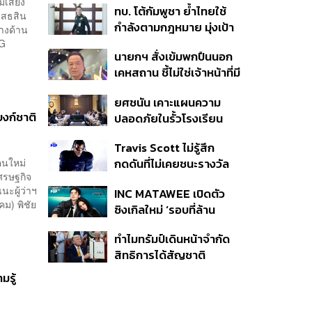
เสี่ยง
ทบ. โต้กัมพูชา ย้ำไทยใช้
ครั้ง ตลอด 10 ปีที่ผ่านมา
ิเสธสิน
กำลังตามกฎหมาย มุ่งเป้า
ทางด้าน
หมายทางทหาร ชี้ความเสีย
FG
นายกฯ สั่งเข้มพกปืนนอก
หายไทยไม่อาจลบด้วย
เคหสถาน ชี้ไม่ใช่เจ้าหน้าที่มี
ข้อมูลบิดเบือน
โทษอุกฉกรรจ์ ปืนถูกขโมย
ยศชนัน เคาะแผนความ
ก่อเหตุ เจ้าของร่วมรับผิด
บงก์ชาติ
ปลอดภัยในรั้วโรงเรียน
90 วัน ส่งนักสุขภาพจิต
Travis Scott ไม่รู้สึก
ดูแล-คุมเข้มคัดกรองสิ่ง
คนใหม่
กดดันที่ไม่เคยชนะรางวัล
ผิดกฎหมาย
ศรษฐกิจ
แกรมมี่ แม้มีชื่อเข้าชิงมา
ะผู้ว่าฯ
INC MATAWEE เปิดตัว
แล้ว 10 ครั้ง
คม) พิชัย
ซิงเกิลใหม่ ‘รอบที่ล้าน
(Loop)’ ที่ได้ เน PERSES
ทำไมทรัมป์เดินหน้าจำกัด
มาแสดงในมิวสิกวิดีโอ
สิทธิการได้สัญชาติ
อเมริกันโดยกำเนิดอีกครั้ง
มรู้
แม้ศาลสูงสุดเคยตัดสิน
คัดค้าน