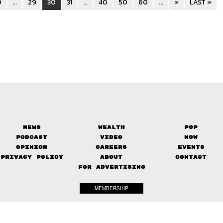
0
...
29
30
31
...
40
50
60
...
»
LAST »
News
Wealth
Pop
Podcast
Video
Now
Opinion
Careers
Events
Privacy Policy
About
Contact
FOR ADVERTISING
MEMBERSHIP