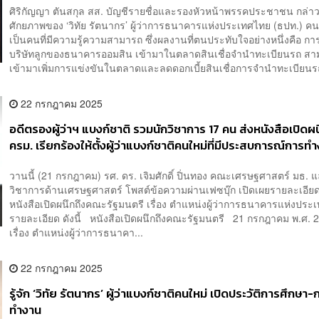
ศิริกัญญา ตันสกุล สส. บัญชีรายชื่อและรองหัวหน้าพรรคประชาชน กล่าว
ศักยภาพของ ‘วิทัย รัตนากร’ ผู้ว่าการธนาคารแห่งประเทศไทย (ธปท.) คนใ
เป็นคนที่มีความรู้ความสามารถ ซึ่งผลงานที่ตนประทับใจอย่างหนึ่งคือ กา
บริษัทลูกของธนาคารออมสิน เข้ามาในตลาดสินเชื่อจำนำทะเบียนรถ สาม
เข้ามาเพิ่มการแข่งขันในตลาดและลดดอกเบี้ยสินเชื่อการจำนำทะเบียนร
22 กรกฎาคม 2025
อดีตรองผู้ว่าฯ แบงก์ชาติ รวมนักวิชาการ 17 คน ส่งหนังสือเปิดผน
ครม. เรียกร้องให้ตั้งผู้ว่าแบงก์ชาติคนใหม่ที่มีประสบการณ์การทำง
ธปท. มาก่อน
วานนี้ (21 กรกฎาคม) รศ. ดร. เจิมศักดิ์ ปิ่นทอง คณะเศรษฐศาสตร์ มธ. 
วิชาการด้านเศรษฐศาสตร์ โพสต์ข้อความผ่านเฟซบุ๊ก เปิดเผยรายละเอีย
หนังสือเปิดผนึกถึงคณะรัฐมนตรี เรื่อง ตำแหน่งผู้ว่าการธนาคารแห่งประ
รายละเอียด ดังนี้ หนังสือเปิดผนึกถึงคณะรัฐมนตรี 21 กรกฎาคม พ.ศ.
เรื่อง ตำแหน่งผู้ว่าการธนาคา...
22 กรกฎาคม 2025
รู้จัก ‘วิทัย รัตนากร’ ผู้ว่าแบงก์ชาติคนใหม่ เปิดประวัติการศึกษา-
ทำงาน