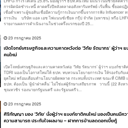
LHFG กำไรโตเด่น 25.8% มองผู้ว่าฯ ธปท.คนใหม่ มีแนวโน้มช่วยลดความ
การผิดนัดชำระหนี้ คาดครึ่งปีหลังตลาดอสังหาริมทรัพย์ เริ่มฟื้น ชี้ยอดปฏ
เชื่อต่ำเพราะผู้ขอสินเชื่อมีความรู้การเงินมากขึ้นจากการฟัง Influencer 
การเงิน บริษัท แอล เอช ไฟแนนซ์เชียล กรุ๊ป จำกัด (มหาชน) หรือ LH
รายงานผลการดำเนินงานในช่วงครึ่งแรกของปี 25...
23 กรกฎาคม 2025
เปิดโจทย์เศรษฐกิจและความคาดหวังต่อ ‘วิทัย รัตนากร’ ผู้ว่าฯ แ
คนใหม่
เปิดโจทย์เศรษฐกิจและความคาดหวังต่อ ‘วิทัย รัตนากร’ ผู้ว่าฯ แบงก์ชาติ
TDRI มองเป็นโอกาสใหม่ให้ ธปท. ทบทวนนโยบายการเงิน ให้รองรับกับเ
ยุคใหม่ พร้อมเตือนทำนโยบายผิดพลาด กระทบทั้งประเทศ ขณะที่ CIMB แน
ธปท. ต้องเป็น ‘ผู้นำฝ่าคลื่น’ ไม่ใช่แค่ผู้รักษาเสถียรภาพ วานนี้ (22 สิงหา
ชุณหวชิร รองนายกรัฐมนตรี และรัฐมนตรีว...
23 กรกฎาคม 2025
ศิริกัญญา มอง ‘วิทัย’ นั่งผู้ว่าฯ แบงก์ชาติคนใหม่ มองเป็นคนมีควา
ความสามารถ ประทับใจผลงาน – ฝากการบ้านลดดอกเบี้ยกู้