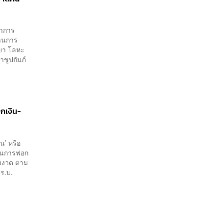
่าการ
านการ
ียา โลหะ
ชูปถัมภ์
อกเงิน-
น’ หรือ
้านการฟอก
้มงวด ตาม
ร.บ.