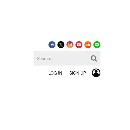
LOG IN
SIGN UP