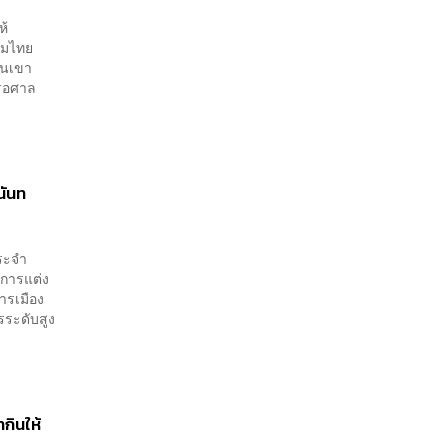
ห้
รวมไทย
ดินเขา
งรอศาล
นันท
ประจำ
ิการแต่ง
ารเมือง
รระดับสูง
กินให้