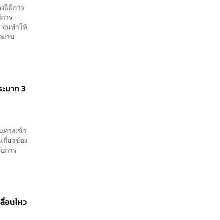
รณีมีการ
มีการ
น จนทำให้
จผ่าน
ประมาท 3
ินทางเข้า
กี่ยวข้อง
กับการ
คลื่อนไหว