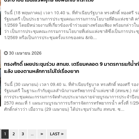
วันนี้ (18 พฤษภาคม) เวลา 10.40 น. ที่ทำเนียบรัฐบาล ทรงศักดิ์​ ทอง​ศรี​
รัฐมนตรี​ เป็นประธานการประชุมคณะกรรมการนโยบายที่ดินแห่งชาติ ครั้
1/2569 โดยมีหน่วยงาน​ที่​เกี่ยวข้อง​เข้าร่วมอย่างพร้อม​เพียง​ พร้อมกล่าวใน
ว่า​ เป็นการประชุมคณะกรรมการนโยบายที่เด่นแห่งชาติซึ่งเป็นการประชุม 
1/2569 หรือเป็นการประชุมครั้งแรกของตน &nb...
30 เมษายน 2026
ทรงศักดิ์ เผยประชุมร่วม สทนช. เตรียมคลอด 9 มาตรการแก้น้ำท
แล้ง มองตามหลักการไม่ใช่เรื่องยาก
วันนี้ (30 เมษายน) เวลา 09.40 น. ที่ทำเนียบรัฐบาล ทรงศักดิ์ ทองศรี ร
รัฐมนตรี ในฐานะกำกับดูแลสำนักงานทรัพยากรน้ำแห่งชาติ (สทนช.) กล่
การประชุมคณะกรรมการจัดทำงบประมาณรายจ่ายบูรณาการประจำปี
2570 คณะที่ 1 แผนงานบูรณาการบริหารจัดการทรัพยากรน้ำ ครั้งที่ 1/
ศักดิ์กล่าวว่า เมื่อวาน (29 เมษายน) ได้ประชุมร่วมกับ สทนช. ซ...
1
2
3
...
»
LAST »