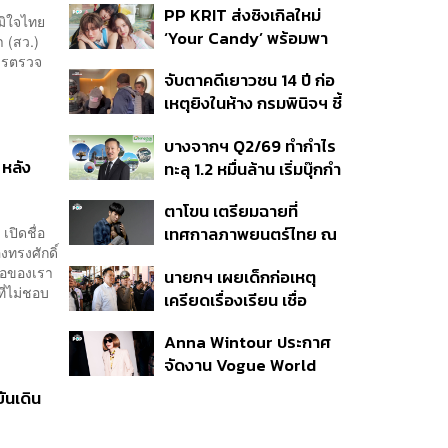
ย
PP KRIT ส่งซิงเกิลใหม่
ปมค้นประวัติคดีกราดยิงที่
มิใจไทย
‘Your Candy’ พร้อมพา
สหรัฐฯ
 (สว.)
ต้าเหนิง และ ณิชา ร่วมมิว
การตรวจ
จับตาคดีเยาวชน 14 ปี ก่อ
สิกวิดีโอ
เหตุยิงในห้าง กรมพินิจฯ ชี้
ประพฤติดี-รับการรักษาต่อ
บางจากฯ Q2/69 ทำกำไร
เนื่อง ประเมินปล่อยตัว
 หลัง
ทะลุ 1.2 หมื่นล้าน เริ่มบุ๊กกำ
ไร ‘SAF’ เชิงพาณิชย์ครั้ง
ตาโขน เตรียมฉายที่
แรก หนุนรายได้ครึ่งปีทะลุ
เปิดชื่อ
เทศกาลภาพยนตร์ไทย ณ
3.2 แสนล้าน
งทรงศักดิ์
ประเทศบราซิล
ื่อของเรา
นายกฯ เผยเด็กก่อเหตุ
ที่ไม่ชอบ
เครียดเรื่องเรียน เชื่อ
เตรียมการเป็นขั้นตอน ชี้มี
Anna Wintour ประกาศ
กระสุนอีกกว่า 30 นัด หาก
จัดงาน Vogue World
ไม่จบชีวิตตัวเองอาจสูญ
2027 ที่ซานฟรานซิสโก
เสียเพิ่ม
ันเดิน