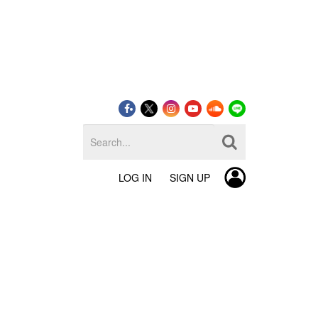
LOG IN
SIGN UP