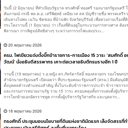
วันนี้ (2 มิถุนายน) ที่ทำเนียบรัฐบาล ทรงศักดิ์ ทองศรี รองนายกรัฐมนตรี ใ
สัมภาษณ์ กรณี พล.ต.อ. เสรีพิศุทธ์ เตมียเวส สส.บัญชีรายชื่อ พรรคเสรี
เดินทางไปพบ เนวิน ชิดชอบ ที่บ้านพัก จังหวัดบุรีรัมย์ เพื่อทวงถามเรื่องที่
กระโดงวานนี้ (1 มิถุนายน) ว่า เรื่องที่ดินอยู่ในกระบวนการทางศาล ต้อ
พิจารณา การพิสูจน์สิทธิต่างๆ ระหว่างการรถไฟแห่งประเ...
20 พฤษภาคม 2026
ครม. ไฟเขียวแต่งตั้งบิ๊กข้าราชการ-การเมือง 15 วาระ ‘สมศักดิ์ อ
วัฒน์’ นั่งอธิบดีสรรพากร เคาะต่อเวลาอธิบดีกรมรางอีก 1 ปี
วานนี้ (19 พฤษภาคม) ร.อ.หญิง ดร.ภัทร์ดารัสมิ์ ทองสลวยกร รองโฆษก
สำนักนายกรัฐมนตรี เปิดเผยว่า ที่ประชุมคณะรัฐมนตรี (ครม.) มีมติอนุมัต
ตั้งบุคคลดำรงตำแหน่งสำคัญ ทั้งในระดับข้าราชการประจำ ข้าราชการก
และกรรมการหน่วยงานรัฐ รวม 15 วาระ ครอบคลุมทั้งการแต่งตั้งผู้บริหา
การโยกย้ายเอกอัครราชทูต การตั้งผู้บริหารรัฐวิสาหกิจ และบุคลาก...
18 พฤษภาคม 2026
ทรงศักดิ์ ประชุมมอบนโยบายที่ดินแห่งชาตินัดแรก​ เล็งจัดสรรที่ทำ
ประชาชน เมินเสรีพิศุทธ์ ลงพื้นที่เขากระโดง