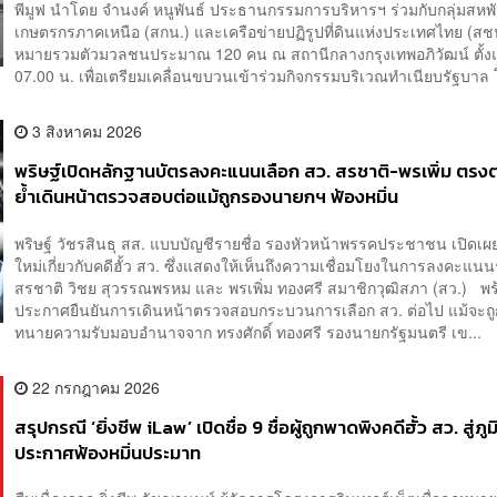
พีมูฟ นำโดย จำนงค์ หนูพันธ์ ประธานกรรมการบริหารฯ ร่วมกับกลุ่มสหพั
เกษตรกรภาคเหนือ (สกน.) และเครือข่ายปฏิรูปที่ดินแห่งประเทศไทย (สชป
หมายรวมตัวมวลชนประมาณ 120 คน ณ สถานีกลางกรุงเทพอภิวัฒน์ ตั้ง
07.00 น. เพื่อเตรียมเคลื่อนขบวนเข้าร่วมกิจกรรมบริเวณทำเนียบรัฐบาล โ
3 สิงหาคม 2026
พริษฐ์เปิดหลักฐานบัตรลงคะแนนเลือก สว. สรชาติ-พรเพิ่ม ตร
ย้ำเดินหน้าตรวจสอบต่อแม้ถูกรองนายกฯ ฟ้องหมิ่น
พริษฐ์ วัชรสินธุ สส. แบบบัญชีรายชื่อ รองหัวหน้าพรรคประชาชน เปิดเ
ใหม่เกี่ยวกับคดีฮั้ว สว. ซึ่งแสดงให้เห็นถึงความเชื่อมโยงในการลงคะแน
สรชาติ วิชย สุวรรณพรหม และ พรเพิ่ม ทองศรี สมาชิกวุฒิสภา (สว.) พร
ประกาศยืนยันการเดินหน้าตรวจสอบกระบวนการเลือก สว. ต่อไป แม้จะถู
ทนายความรับมอบอำนาจจาก ทรงศักดิ์ ทองศรี รองนายกรัฐมนตรี เข...
22 กรกฎาคม 2026
สรุปกรณี ‘ยิ่งชีพ iLaw’ เปิดชื่อ 9 ชื่อผู้ถูกพาดพิงคดีฮั้ว สว. สู่ภู
ประกาศฟ้องหมิ่นประมาท