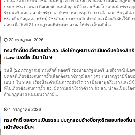
สืบเนื่องจาก ยิ่งชีพ อัชฌานนท์ ผู้จัดการโครงการอินเทอร์เน็ตเพื่อกฎหมา
ประชาชน (iLaw) เปิดเผยพยานหลักฐานที่อ้างว่าเชื่อมโยงแกนนำพรรคภู
รัฐมนตรี และ สส. ฝ่ายรัฐบาล กับขบวนการทุจริตการเลือกสมาชิกวุฒิสภา
พร้อมยื่นข้อมูลต่อ พริษฐ์ วัชรสินธุ ประธานวิปฝ่ายค้าน เพื่อผลักดันให้มี
สอบ เมื่อวันที่ 21 กรกฎาคมที่ผ่านมา ส่งผลให้ประเด็นคดีฮั้วเ...
22 กรกฎาคม 2026
ทรงศักดิ์ปัดเอี่ยวปมฮั้ว สว. เล็งใช้กฎหมายดำเนินคดีปกป้องสิทธิ
iLaw เปิดชื่อ เป็น 1 ใน 9
วันนี้ (22 กรกฎาคม) ทรงศักดิ์ ทองศรี รองนายกรัฐมนตรี เผยถึงกรณี iLaw 
บุคคลที่เกี่ยวข้องกับการฮั้วเลือกตั้งสมาชิกวุฒิสภา (สว.) ปรากฏว่ามีชื่อขอ
เป็น 1 ใน 9 คน เรื่องนี้จะดำเนินการอย่างไร ว่า เมื่อเขาพูดถึงเรา และมีช
ที่ไปเกี่ยวข้องกับการฮั้ว สว. มีความเข้าใจว่าคำว่า ฮั้ว สว. น่าจะเป็นเรื่อง
ด้วยกฎหมาย แน่นอนว่าถ้ามี...
1 กรกฎาคม 2026
ทรงศักดิ์ ขอความเป็นธรรม ปมถูกแอบอ้างชื่อทุจริตสอบท้องถิ่น ย
หน้าฟ้องหมิ่นฯ