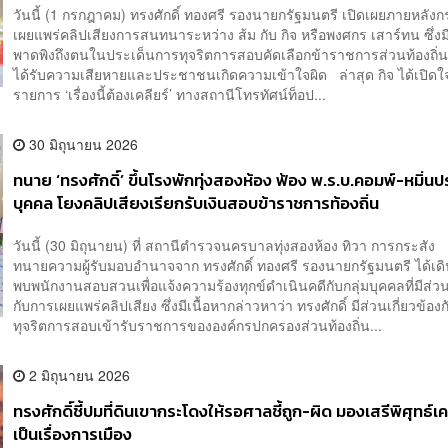
วันนี้ (1 กรกฎาคม) ทรงศักดิ์ ทองศรี รองนายกรัฐมนตรี เปิดเผยภายหลังก
เผยแพร่คลิปเสียงการสนทนาระหว่าง ส้ม กับ กิจ หรือพงศกร เสาร์ทน ซึ่ง
พาดพิงถึงตนในประเด็นการทุจริตการสอบคัดเลือกข้าราชการส่วนท้องถิ่
ได้รับความเสียหายและประชาชนเกิดความเข้าใจผิด ล่าสุด กิจ ได้เปิดใ
รายการ ‘เรื่องนี้ต้องเคลียร์’ ทางสถานีโทรทัศน์ท็อป...
30 มิถุนายน 2026
ทนาย ‘ทรงศักดิ์’ ขึ้นโรงพักทุ่งสองห้อง ฟ้อง พ.ร.บ.คอมพ์-หมิ่น
บุคคล โยงคลิปเสียงเรียกรับเงินสอบข้าราชการท้องถิ่น
วันนี้ (30 มิถุนายน) ที่ สถานีตำรวจนครบาลทุ่งสองห้อง ทิวา การกระสัง
ทนายความผู้รับมอบอำนาจจาก ทรงศักดิ์ ทองศรี รองนายกรัฐมนตรี ได้เด
พบพนักงานสอบสวนเพื่อแจ้งความร้องทุกข์ดำเนินคดีกับกลุ่มบุคคลที่มีส่วนเ
กับการเผยแพร่คลิปเสียง ซึ่งมีเนื้อหากล่าวหาว่า ทรงศักดิ์ มีส่วนเกี่ยวข้อง
ทุจริตการสอบเข้ารับราชการขององค์กรปกครองส่วนท้องถิ่น...
2 มิถุนายน 2026
ทรงศักดิ์ชี้ปมที่ดินเขากระโดงให้รอศาลชี้ถูก-ผิด มองเสรีพิศุทธ์เ
เป็นเรื่องการเมือง