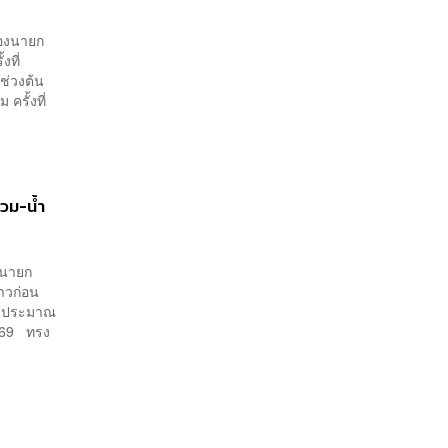
 รองนายก
งที่
ช่วงต้น​
ครั้งที่
่วม-น้ำ
องนายก
าวก่อน
งบประมาณ
2569 ทรง