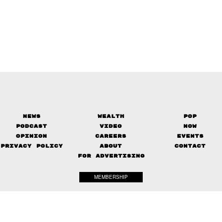
News
Wealth
Pop
Podcast
Video
Now
Opinion
Careers
Events
Privacy Policy
About
Contact
FOR ADVERTISING
MEMBERSHIP