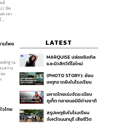
นธ์
.) นัด
แต่เวลา
...
LATEST
งตามโพย
MARQUISE ปล่อยซิงเกิล
ผยหลักฐาน
และมิวสิกวิดีโอใหม่
นระหว่าง
IRONIC ที่เสียดสีความ
้อม
(PHOTO STORY): ย้อน
สัมพันธ์สุด Toxic
ก
เหตุกราดยิงในโรงเรียน
ต่างประเทศ ที่ผู้ก่อเหตุเป็น
มหาดไทยเร่งจัดระเบียบ
นักเรียน
ภูเก็ต ทลายนอมินีต่างชาติ
คุมเจ็ตสกี สางบริษัทฮุบ
มิใจไทย
สรุปเหตุยิงในโรงเรียน
ที่ดิน เคลียร์ใบอนุญาต
จังหวัดนนทบุรี เสียชีวิต
โรงแรมค้าง 7 ปี
รวม 8 ราย โฆษก ตร. เผย