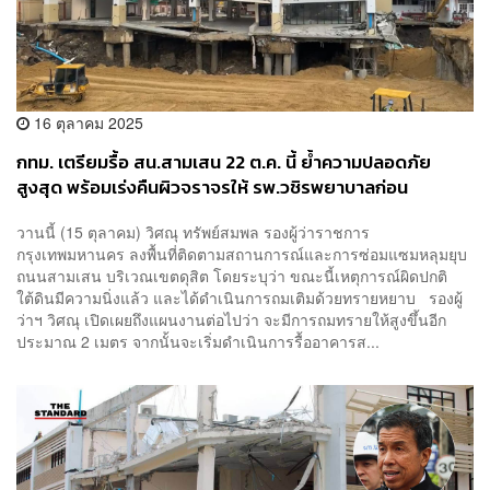
16 ตุลาคม 2025
กทม. เตรียมรื้อ สน.สามเสน 22 ต.ค. นี้ ย้ำความปลอดภัย
สูงสุด พร้อมเร่งคืนผิวจราจรให้ รพ.วชิรพยาบาลก่อน
วานนี้ (15 ตุลาคม) วิศณุ ทรัพย์สมพล รองผู้ว่าราชการ
กรุงเทพมหานคร ลงพื้นที่ติดตามสถานการณ์และการซ่อมแซมหลุมยุบ
ถนนสามเสน บริเวณเขตดุสิต โดยระบุว่า ขณะนี้เหตุการณ์ผิดปกติ
ใต้ดินมีความนิ่งแล้ว และได้ดำเนินการถมเติมด้วยทรายหยาบ รองผู้
ว่าฯ วิศณุ เปิดเผยถึงแผนงานต่อไปว่า จะมีการถมทรายให้สูงขึ้นอีก
ประมาณ 2 เมตร จากนั้นจะเริ่มดำเนินการรื้ออาคารส...