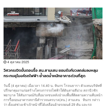
4 ตุลาคม 2025
วิศวกรเปิดขั้นตอนรื้อ สน.สามเสน ยอมรับกังวลถล่มลงหลุม
กระทบอุโมงค์รถไฟฟ้า ย้ำลดน้ำหนักอาคารด่วนที่สุด
วันนี้ (4 ตุลาคม) เมื่อเวลา 14.40 น. ทินกร โรจนธารา ตัวแทนบริษัทที่
ปรึกษาคุมงานก่อสร้างโครงการรถไฟฟ้าใต้ดินสายสีม่วง สถานีวชิร
พยาบาล ให้สัมภาษณ์กับสื่อมวลชนหลังนำลงพื้นที่ติดตามความคืบหน้า
การรื้อถอนอาคารสถานีตำรวจนครบาล(สน.) สามเสน ทินกร กล่าว
ว่า ตั้งแต่ช่วงเช้าเจ้าหน้าที่ได้เคลื่อนย้ายรถยนต์ 29 คัน และรถ