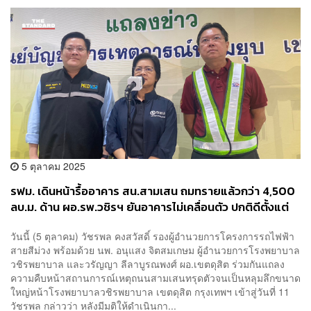
5 ตุลาคม 2025
รฟม. เดินหน้ารื้ออาคาร สน.สามเสน ถมทรายแล้วกว่า 4,500
ลบ.ม. ด้าน ผอ.รพ.วชิรฯ ยันอาคารไม่เคลื่อนตัว ปกติดีตั้งแต่
วันแรก พร้อมรับผู้ป่วยพรุ่งนี้ 3,000 ราย
วันนี้ (5 ตุลาคม) วัชรพล คงสวัสดิ์ รองผู้อำนวยการโครงการรถไฟฟ้า
สายสีม่วง พร้อมด้วย นพ. อนุแสง จิตสมเกษม ผู้อำนวยการโรงพยาบาล
วชิรพยาบาล และวรัญญา ลีลาบูรณพงศ์ ผอ.เขตดุสิต ร่วมกันแถลง
ความคืบหน้าสถานการณ์เหตุถนนสามเสนทรุดตัวจนเป็นหลุมลึกขนาด
ใหญ่หน้าโรงพยาบาลวชิรพยาบาล เขตดุสิต กรุงเทพฯ เข้าสู่วันที่ 11
วัชรพล กล่าวว่า หลังมีมติให้ดำเนินกา...