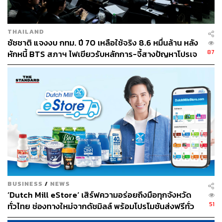
THAILAND
ชัชชาติ แจงงบ กทม. ปี 70 เหลือใช้จริง 8.6 หมื่นล้าน หลัง
87
หักหนี้ BTS สภาฯ ไฟเขียวรับหลักการ-จี้สางปัญหาโปรเจ
กต์ล่าช้า
BUSINESS
/
NEWS
‘Dutch Mill eStore’ เสิร์ฟความอร่อยถึงมือทุกจังหวัด
51
ทั่วไทย ช่องทางใหม่จากดัชมิลล์ พร้อมโปรโมชันส่งฟรีทั่ว
ประเทศ ส่งไว สั่งก่อนเที่ยง ได้ของวันถัดไป ส่งสินค้าแบบ