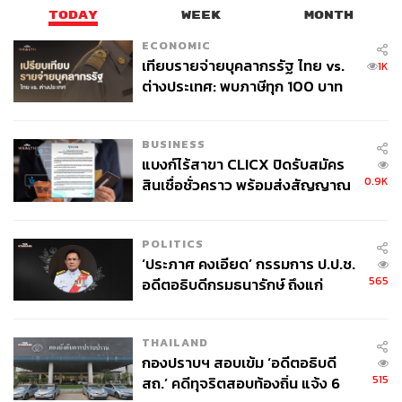
TODAY
WEEK
MONTH
ECONOMIC
เทียบรายจ่ายบุคลากรรัฐ ไทย vs.
1K
ต่างประเทศ: พบภาษีทุก 100 บาท
ของคนไทยใช้ไปกับข้าราชการเฉียด
40 บาท
BUSINESS
แบงก์ไร้สาขา CLICX ปิดรับสมัคร
0.9K
สินเชื่อชั่วคราว พร้อมส่งสัญญาณ
เตือนกลุ่มกู้เงินผิดวัตถุประสงค์-ให้
ข้อมูลเท็จ เตรียมดำเนินคดีเด็ดขาด
POLITICS
‘ประภาศ คงเอียด’ กรรมการ ป.ป.ช.
565
อดีตอธิบดีกรมธนารักษ์ ถึงแก่
อนิจกรรม
THAILAND
กองปราบฯ สอบเข้ม ‘อดีตอธิบดี
515
สถ.’ คดีทุจริตสอบท้องถิ่น แจ้ง 6