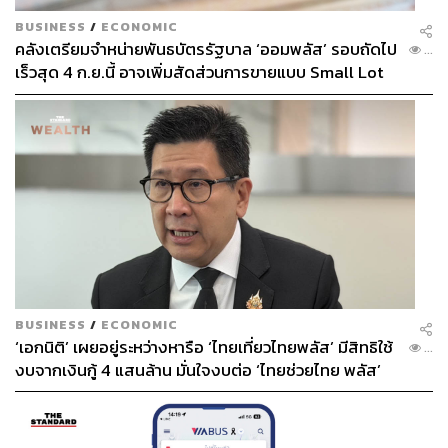
BUSINESS
/
ECONOMIC
คลังเตรียมจำหน่ายพันธบัตรรัฐบาล ‘ออมพลัส’ รอบถัดไป
...
เร็วสุด 4 ก.ย.นี้ อาจเพิ่มสัดส่วนการขายแบบ Small Lot
First มากขึ้น
BUSINESS
/
ECONOMIC
‘เอกนิติ’ เผยอยู่ระหว่างหารือ ‘ไทยเที่ยวไทยพลัส’ มีสิทธิใช้
...
งบจากเงินกู้ 4 แสนล้าน มั่นใจงบต่อ ‘ไทยช่วยไทย พลัส’
เฟส 2 มีเพียงพอ