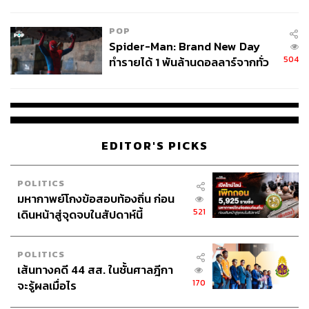
ข้อหาหนัก จ่อชง ป.ป.ช. 12 ส.ค. นี้
POP
Spider-Man: Brand New Day
504
ทำรายได้ 1 พันล้านดอลลาร์จากทั่ว
โลกภายใน 6 วัน
EDITOR'S PICKS
POLITICS
มหากาพย์โกงข้อสอบท้องถิ่น ก่อน
521
เดินหน้าสู่จุดจบในสัปดาห์นี้
POLITICS
เส้นทางคดี 44 สส. ในชั้นศาลฎีกา
170
จะรู้ผลเมื่อไร