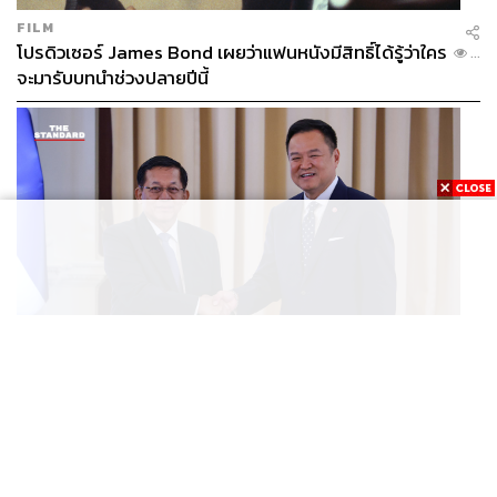
FILM
โปรดิวเซอร์ James Bond เผยว่าแฟนหนังมีสิทธิ์ได้รู้ว่าใคร
...
จะมารับบทนำช่วงปลายปีนี้
WORLD
อนุทิน-มินอ่องหล่าย ออกแถลงการณ์ร่วม หนุนความร่วม
...
มือรอบด้าน ยกระดับปราบอาชญากรรมข้ามชาติ แก้ปัญหา
หมอกควัน-มลพิษทางน้ำ