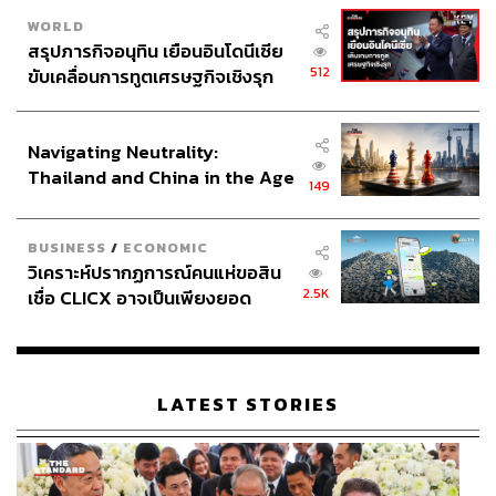
WORLD
สรุปภารกิจอนุทิน เยือนอินโดนีเซีย
512
ขับเคลื่อนการทูตเศรษฐกิจเชิงรุก
ประกาศหุ้นส่วนยุทธศาสตร์ไทย –
อินโดนีเซีย
Navigating Neutrality:
Thailand and China in the Age
149
of a New Global Order
BUSINESS
/
ECONOMIC
วิเคราะห์ปรากฏการณ์คนแห่ขอสิน
2.5K
เชื่อ CLICX อาจเป็นเพียงยอด
ภูเขาน้ำแข็ง ของปัญหาหนี้ครัว
เรือนไทยที่ถูกซุกไว้
LATEST STORIES