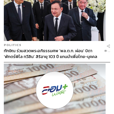
POLITICS
ทักษิณ ร่วมสวดพระอภิธรรมศพ ‘พล.ต.ท. ผ่อน’ บิดา
...
‘พักตร์พิไล ทวีสิน’ สิริอายุ 103 ปี แกนนำเพื่อไทย-บุคคล
หลากวงการร่วมอาลัย