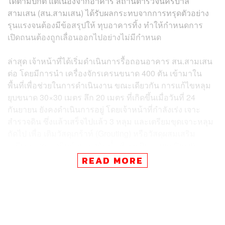
ได้ตามปกติ แต่เนื่องจากอาคาร สถานีตำรวจนครบาล
สามเสน (สน.สามเสน) ได้รับผลกระทบจากการทรุดตัวอย่าง
รุนแรงจนต้องมีข้อสรุปให้ ทุบอาคารทิ้ง ทำให้กำหนดการ
เปิดถนนต้องถูกเลื่อนออกไปอย่างไม่มีกำหนด
ล่าสุด เจ้าหน้าที่ได้เริ่มดำเนินการรื้อถอนอาคาร สน.สามเสน
ต่อ โดยมีการนำ เครื่องจักรเครนขนาด 400 ตัน เข้ามาใน
พื้นที่เพื่อช่วยในการดำเนินงาน ขณะเดียวกัน การแก้ไขหลุม
ยุบขนาด 30×30 เมตร ลึก 20 เมตร ที่เกิดขึ้นเมื่อวันที่ 24
กันยายน ยังคงดำเนินการอยู่ โดยเจ้าหน้าที่กำลังเร่ง เจาะ
สำรวจดิน ซึ่งแล้วเสร็จไปแล้ว 3 หลุม และเตรียมขุดเจาะหลุม
ถัดไป เพื่อ เติมวัสดุเกร้าท์ (Grouting) หรือวัสดุผสมเสริม
เสถียรภาพของดินด้วยแรงดันต่ำ (Low Pressure Grout)
READ MORE
เจ้าหน้าที่ระบุว่า การทำงานทั้งสองส่วนคือ การทุบ
สน.สามเสน และการเสริมเสถียรภาพของดิน ต้องทำควบคู่
กันไปอย่างระมัดระวังสูงสุด เนื่องจากหากทุบอาคารแรงเกิน
ไป อาจทำให้อาคารทรุดตัวและถล่มลงในจุดที่เจ้าหน้าที่
กำลังทำงานได้ นอกจากนี้ ยังมีการมอนิเตอร์อาคารแฟลต