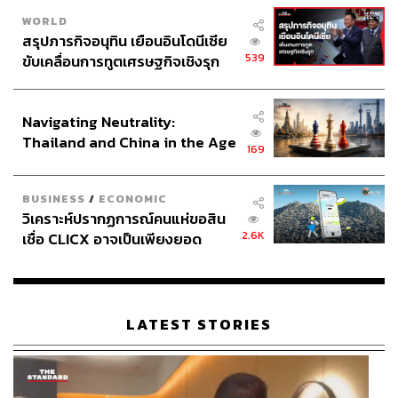
WORLD
สรุปภารกิจอนุทิน เยือนอินโดนีเซีย
539
ขับเคลื่อนการทูตเศรษฐกิจเชิงรุก
ประกาศหุ้นส่วนยุทธศาสตร์ไทย –
อินโดนีเซีย
Navigating Neutrality:
Thailand and China in the Age
169
of a New Global Order
BUSINESS
/
ECONOMIC
วิเคราะห์ปรากฏการณ์คนแห่ขอสิน
2.6K
เชื่อ CLICX อาจเป็นเพียงยอด
ภูเขาน้ำแข็ง ของปัญหาหนี้ครัว
เรือนไทยที่ถูกซุกไว้
LATEST STORIES