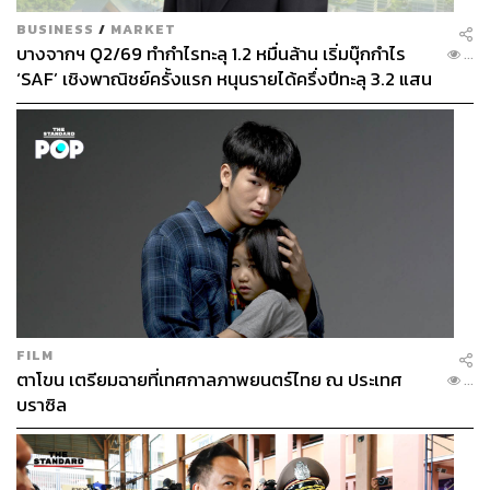
BUSINESS
/
MARKET
บางจากฯ Q2/69 ทำกำไรทะลุ 1.2 หมื่นล้าน เริ่มบุ๊กกำไร
...
‘SAF’ เชิงพาณิชย์ครั้งแรก หนุนรายได้ครึ่งปีทะลุ 3.2 แสน
ล้าน
FILM
ตาโขน เตรียมฉายที่เทศกาลภาพยนตร์ไทย ณ ประเทศ
...
บราซิล