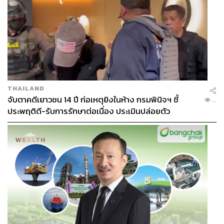
THAILAND
จับตาคดีเยาวชน 14 ปี ก่อเหตุยิงในห้าง กรมพินิจฯ ชี้
...
ประพฤติดี-รับการรักษาต่อเนื่อง ประเมินปล่อยตัว