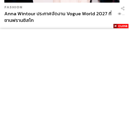
FASHION
Anna Wintour ประกาศจัดงาน Vogue World 2027 ที่
...
ซานฟรานซิสโก
News
Wealth
Pop
Podcast
Video
Now
Opinion
Careers
Events
Privacy
About
Contact
Policy
FOR
ADVERTISING
MEMBERSHIP