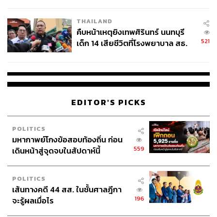
สอบปมขโมยปืนปู่ก่อเหตุ
THAILAND
คืบหน้าเหตุยิงเทพศิรินทร์ นนทบุรี
521
เด็ก 14 เสียชีวิตที่โรงพยาบาล สธ.
ยืนยันครูเสียชีวิต 5 ราย เจ็บ 22
ราย
EDITOR'S PICKS
POLITICS
มหากาพย์โกงข้อสอบท้องถิ่น ก่อน
559
เดินหน้าสู่จุดจบในสัปดาห์นี้
POLITICS
เส้นทางคดี 44 สส. ในชั้นศาลฎีกา
196
จะรู้ผลเมื่อไร