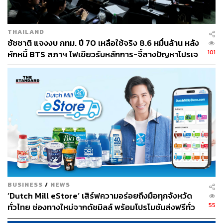
THAILAND
ชัชชาติ แจงงบ กทม. ปี 70 เหลือใช้จริง 8.6 หมื่นล้าน หลัง
101
หักหนี้ BTS สภาฯ ไฟเขียวรับหลักการ-จี้สางปัญหาโปรเจ
กต์ล่าช้า
BUSINESS
/
NEWS
‘Dutch Mill eStore’ เสิร์ฟความอร่อยถึงมือทุกจังหวัด
55
ทั่วไทย ช่องทางใหม่จากดัชมิลล์ พร้อมโปรโมชันส่งฟรีทั่ว
ประเทศ ส่งไว สั่งก่อนเที่ยง ได้ของวันถัดไป ส่งสินค้าแบบ