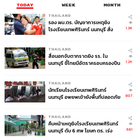
TODAY
WEEK
MONTH
THAILAND
รอง ผบ.ตร. บัญชาการเหตุยิง
1.3K
โรงเรียนเทพศิรินทร์ นนทบุรี สั่ง
ค้นหา 2 รอบยืนยันไร้คนติดค้าง พบ
ศพปู่-ย่าที่บ้านพักผู้ก่อเหตุ
THAILAND
สื่อนอกจับตากราดยิง รร. ใน
1.2K
นนทบุรี ชี้ไทยมีอัตราครอบครองปืน
สูงในระดับต้นของภูมิภาค
THAILAND
นักเรียนโรงเรียนเทพศิรินทร์
807
นนทบุรี อพยพเข้ายังพื้นที่ปลอดภัย
ชั่วคราว หลังเหตุใช้อาวุธปืนภายใน
โรงเรียนคลี่คลาย
THAILAND
คืบหน้าเหตุยิงโรงเรียนเทพศิรินทร์
661
นนทบุรี ดับ 6 ศพ โฆษก ตร. เร่ง