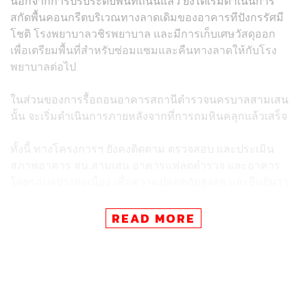
นอกจากการปรับระดับพื้นที่ถนนแล้ว ยังได้เริ่มดำเนินการ
สกัดพื้นคอนกรีตบริเวณทางลาดเดิมของอาคารทีปังกรรัศมี
โชติ โรงพยาบาลวชิรพยาบาล และมีการเก็บเศษวัสดุออก
เพื่อเตรียมพื้นที่สำหรับซ่อมแซมและคืนทางลาดให้กับโรง
พยาบาลต่อไป
ในส่วนของการรื้อถอนอาคารสถานีตำรวจนครบาลสามเสน
นั้น จะเริ่มดำเนินการภายหลังจากที่การถมหินคลุกแล้วเสร็จ
ทั้งนี้ ทางโครงการฯ ยังคงติดตาม ตรวจสอบ และประเมิน
สภาพอาคาร สน.สามเสน อาคารแฟลตตำรวจ และอาคาร
โดยรอบอย่างต่อเนื่อง เพื่อความปลอดภัยสูงสุด และยืนยันว่า
จะเร่งดำเนินการควบคู่ไปกับการคำนึงถึงความปลอดภัย
อย่างต่อเนื่อง เพื่อเร่งคืนสภาพพื้นผิวการจราจรให้กลับสู่
READ MORE
สภาวะปกติโดยเร็วที่สุด
TAGS:
กรุงเทพมหานคร
การจราจร
ถนนทรุดตัว
โรงพยาบาลวชิรพยาบาล
แฟลตตำรวจ
อาคารทรุดตัว
ถนนสามเสน
สน.สามเสน