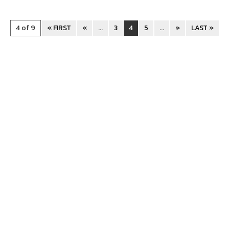
4 of 9
« FIRST
«
...
3
4
5
...
»
LAST »