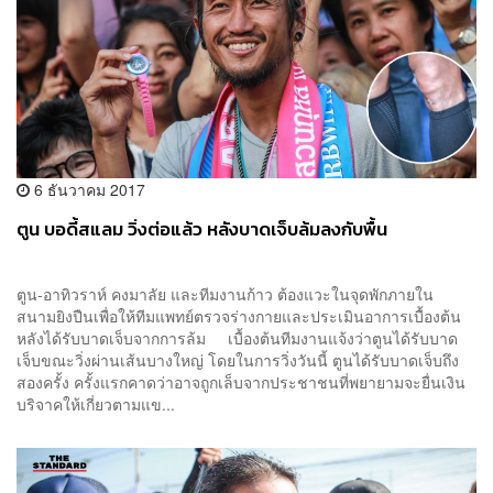
6 ธันวาคม 2017
ตูน บอดี้สแลม วิ่งต่อแล้ว หลังบาดเจ็บล้มลงกับพื้น
ตูน-อาทิวราห์ คงมาลัย และทีมงานก้าว ต้องแวะในจุดพักภายใน
สนามยิงปืนเพื่อให้ทีมแพทย์ตรวจร่างกายและประเมินอาการเบื้องต้น
หลังได้รับบาดเจ็บจากการล้ม เบื้องต้นทีมงานแจ้งว่าตูนได้รับบาด
เจ็บขณะวิ่งผ่านเส้นบางใหญ่ โดยในการวิ่งวันนี้ ตูนได้รับบาดเจ็บถึง
สองครั้ง ครั้งแรกคาดว่าอาจถูกเล็บจากประชาชนที่พยายามจะยื่นเงิน
บริจาคให้เกี่ยวตามแข...