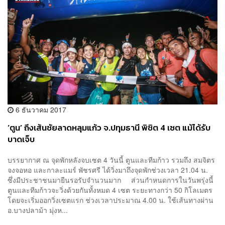
6 ธันวาคม 2017
‘ตูน’ ถึงเส้นชัยลาดหลุมแก้ว จ.ปทุมธานี พิชิต 4 เซต แม้ได้รับ
บาดเจ็บ
บรรยากาศ ณ จุดพักหลังจบเซต 4 วันนี้ ตูนและทีมก้าว รวมถึง สมจิตร
จงจอหอ และกาละแมร์ พัชรศรี ได้วิ่งมาถึงจุดพักช่วงเวลา 21.04 น.
ซึ่งมีประชาชนมายืนรอรับจำนวนมาก ส่วนกำหนดการในวันพรุ่งนี้
ตูนและทีมก้าวจะวิ่งด้วยกันทั้งหมด 4 เซต ระยะทางกว่า 50 กิโลเมตร
โดยจะเริ่มออกวิ่งเซตแรก ช่วงเวลาประมาณ 4.00 น. ใช้เส้นทางผ่าน
อ.บางปลาม้า มุ่งห...