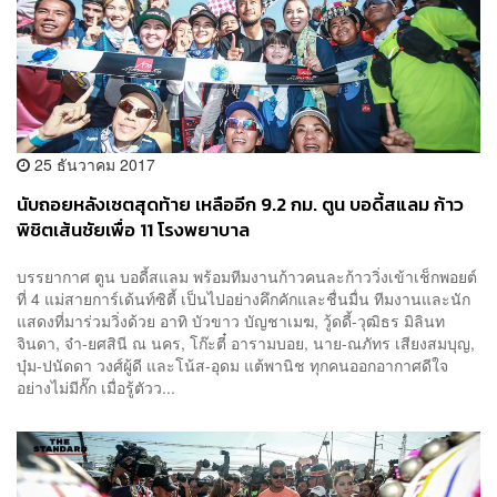
25 ธันวาคม 2017
นับถอยหลังเซตสุดท้าย เหลืออีก 9.2 กม. ตูน บอดี้สแลม ก้าว
พิชิตเส้นชัยเพื่อ 11 โรงพยาบาล
บรรยากาศ ตูน บอดี้สแลม พร้อมทีมงานก้าวคนละก้าววิ่งเข้าเช็กพอยต์
ที่ 4 แม่สายการ์เด้นท์ซิตี้ เป็นไปอย่างคึกคักและชื่นมื่น ทีมงานและนัก
แสดงที่มาร่วมวิ่งด้วย อาทิ บัวขาว บัญชาเมฆ, วู้ดดี้-วุฒิธร มิลินท
จินดา, จ๋า-ยศสินี ณ นคร, โก๊ะตี๋ อารามบอย, นาย-ณภัทร เสียงสมบุญ,
บุ๋ม-ปนัดดา วงศ์ผู้ดี และโน้ส-อุดม แต้พานิช ทุกคนออกอากาศดีใจ
อย่างไม่มีกั๊ก เมื่อรู้ตัวว...