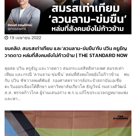
19 เมษายน 2022
ชมคลิป: สมรสเท่าเทียม และ‘ลวนลาม-ข่มขืน’กับ ปวิน ครูธัญ
วาดดาว หล่มที่สังคมยังไม่ก้าวข้าม | THE STANDARD NOW
คุยสด ปวิน ครูธัญ และวาดดาว ส่องกระแสสิทธิทางเพศ สมรสเท่า
เทียม และกรณี ‘ลวนลาม-ข่มขืน’ หล่มที่สังคมไทยยังไม่ก้าวข้าม พบ
กับ ปวิน ชัชวาลพงศ์พันธ์ รองศาสตราจารย์ประจำสถาบันเอเชีย
ตะวันออกเฉียงใต้ศึกษา มหาวิทยาลัยเกียวโต ธัญวัจน์ กมลวงศ์วัฒน์
ส.ส. พรรคก้าวไกล ผู้ร่วมเสนอร่าง พ.ร.บ.แก้ไขประมวลกฎหมายแพ่ง
และพา...