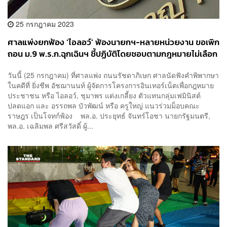
25 กรกฎาคม 2023
ศาลแพ่งยกฟ้อง ‘ไอลอว์’ ฟ้องนายกฯ-หลายหน่วยงาน ขอเพิก
ถอน ม.9 พ.ร.ก.ฉุกเฉินฯ ชี้ปฏิบัติโดยชอบตามกฎหมายไม่เลือก
เฉพาะผู้ชุมนุม
วันนี้ (25 กรกฎาคม) ที่ศาลแพ่ง ถนนรัชดาภิเษก ศาลนัดฟังคำพิพากษา
ในคดีที่ ยิ่งชีพ อัชฌานนท์ ผู้จัดการโครงการอินเทอร์เน็ตเพื่อกฎหมาย
ประชาชน หรือ ไอลอว์, ชุมาพร แต่งเกลี้ยง ตัวแทนกลุ่มเฟมินิสต์
ปลดแอก และ อรรถพล บัวพัฒน์ หรือ ครูใหญ่ แนวร่วมม็อบคณะ
ราษฎร เป็นโจทก์ฟ้อง พล.อ. ประยุทธ์ จันทร์โอชา นายกรัฐมนตรี,
พล.อ. เฉลิมพล ศรีสวัสดิ์ ผู้...