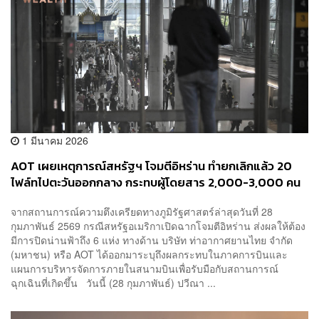
1 มีนาคม 2026
AOT เผยเหตุการณ์สหรัฐฯ โจมตีอิหร่าน ทำยกเลิกแล้ว 20
ไฟล์ทไปตะวันออกกลาง กระทบผู้โดยสาร 2,000-3,000 คน
ด้าน ‘การบินไทย’ ยังบินได้ปกติ เหตุไม่มีบินผ่านเส้นทางที่มีการ
จากสถานการณ์ความตึงเครียดทางภูมิรัฐศาสตร์ล่าสุดวันที่ 28
โจมตี แต่ยังมอนิเตอร์สถานการณ์ใกล้ชิด
กุมภาพันธ์ 2569 กรณีสหรัฐอเมริกาเปิดฉากโจมตีอิหร่าน ส่งผลให้ต้อง
มีการปิดน่านฟ้าถึง 6 แห่ง ทางด้าน บริษัท ท่าอากาศยานไทย จำกัด
(มหาชน) หรือ AOT ได้ออกมาระบุถึงผลกระทบในภาคการบินและ
แผนการบริหารจัดการภายในสนามบินเพื่อรับมือกับสถานการณ์
ฉุกเฉินที่เกิดขึ้น วันนี้ (28 กุมภาพันธ์) ปวีณา ...