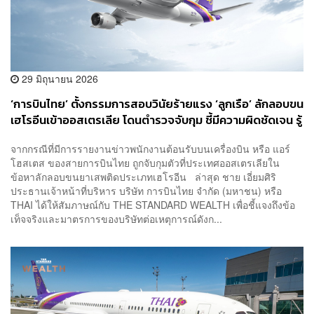
29 มิถุนายน 2026
‘การบินไทย’ ตั้งกรรมการสอบวินัยร้ายแรง ‘ลูกเรือ’ ลักลอบขน
เฮโรอีนเข้าออสเตรเลีย โดนตำรวจจับกุม ชี้มีความผิดชัดเจน รู้
ผลภายใน 7 วัน ยันไม่กระทบเส้นทางบิน ระบุเป็นเรื่องของตัว
จากกรณีที่มีการรายงานข่าวพนักงานต้อนรับบนเครื่องบิน หรือ แอร์
บุคคล
โฮสเตส ของสายการบินไทย ถูกจับกุมตัวที่ประเทศออสเตรเลียใน
ข้อหาลักลอบขนยาเสพติดประเภทเฮโรอีน ล่าสุด ชาย เอี่ยมศิริ
ประธานเจ้าหน้าที่บริหาร บริษัท การบินไทย จำกัด (มหาชน) หรือ
THAI ได้ให้สัมภาษณ์กับ THE STANDARD WEALTH เพื่อชี้แจงถึงข้อ
เท็จจริงและมาตรการของบริษัทต่อเหตุการณ์ดังก...