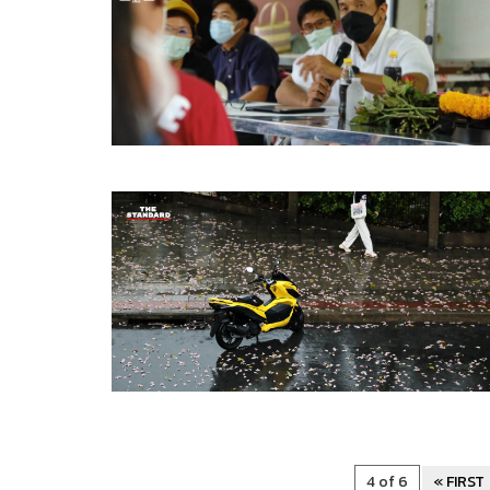
4 of 6
« FIRST