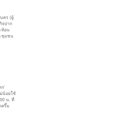
นคร (ผู้
ฐกิจปาก
ะท้อน
ละชุมชน
ตก’
ม่น้อยใช้
0 น. ที่
ครึ้ม