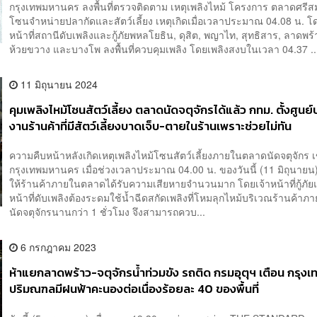
กรุงเทพมหานคร ลงพื้นที่ตรวจติดตาม เหตุเพลิงไหม้ โครงการ ตลาดศรีสม
โซนจำหน่ายปลากัดและสัตว์เลี้ยง เหตุเกิดเมื่อเวลาประมาณ 04.08 น. โด
หน้าที่สถานีดับเพลิงและกู้ภัยพหลโยธิน, ดุสิต, พญาไท, สุทธิสาร, ลาดพร้
ห้วยขวาง และบางโพ ลงพื้นที่ควบคุมเพลิง โดยเพลิงสงบในเวลา 04.37 ..
11 มิถุนายน 2024
คุมเพลิงไหม้โซนสัตว์เลี้ยง ตลาดนัดจตุจักรได้แล้ว กทม. ตั้งศูนย
งานร้านค้าที่มีสัตว์เลี้ยงบาดเจ็บ-ตายในร้านเพราะช่วยไม่ทัน
ความคืบหน้าหลังเกิดเหตุเพลิงไหม้โซนสัตว์เลี้ยงภายในตลาดนัดจตุจักร เ
กรุงเทพมหานคร เมื่อช่วงเวลาประมาณ 04.00 น. ของวันนี้ (11 มิถุนาย
ให้ร้านค้าภายในตลาดได้รับความเสียหายจำนวนมาก โดยเจ้าหน้าที่กู้ภัย
หน้าที่ดับเพลิงต้องระดมใช้น้ำฉีดสกัดเพลิงที่โหมลุกไหม้บริเวณร้านค้า
นัดจตุจักรนานกว่า 1 ชั่วโมง จึงสามารถควบ...
6 กรกฎาคม 2023
ห้าแยกลาดพร้าว-จตุจักรน้ำท่วมขัง รถติด กรมอุตุฯ เตือน กรุง
ปริมณฑลมีฝนฟ้าคะนองต่อเนื่องร้อยละ 40 ของพื้นที่