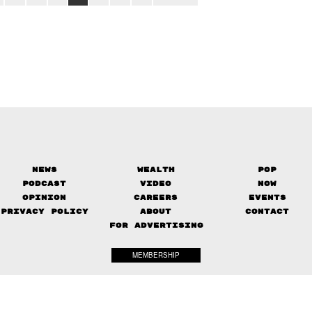
News
Wealth
Pop
Podcast
Video
Now
Opinion
Careers
Events
Privacy Policy
About
Contact
FOR ADVERTISING
MEMBERSHIP