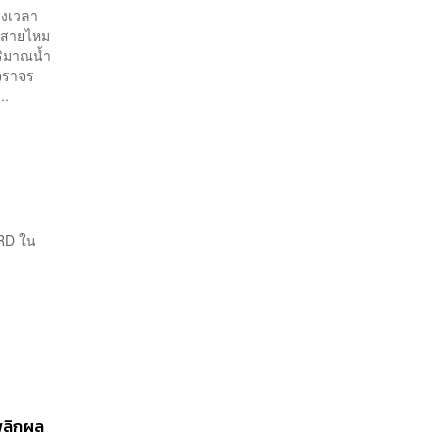
่วงเวลา
ง สายไหม
ริมาณน้ำ
จราจร
..
ARD ใน
จพลิกผล