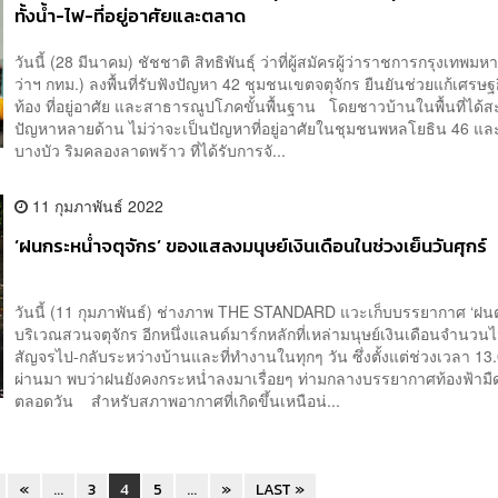
ทั้งน้ำ-ไฟ-ที่อยู่อาศัยและตลาด
วันนี้ (28 มีนาคม) ชัชชาติ สิทธิพันธุ์ ว่าที่ผู้สมัครผู้ว่าราชการกรุงเทพมหา
ว่าฯ กทม.) ลงพื้นที่รับฟังปัญหา 42 ชุมชนเขตจตุจักร ยืนยันช่วยแก้เศรษ
ท้อง ที่อยู่อาศัย และสาธารณูปโภคขั้นพื้นฐาน โดยชาวบ้านในพื้นที่ได้ส
ปัญหาหลายด้าน ไม่ว่าจะเป็นปัญหาที่อยู่อาศัยในชุมชนพหลโยธิน 46 แ
บางบัว ริมคลองลาดพร้าว ที่ได้รับการจั...
11 กุมภาพันธ์ 2022
‘ฝนกระหน่ำจตุจักร’ ของแสลงมนุษย์เงินเดือนในช่วงเย็นวันศุกร์
วันนี้ (11 กุมภาพันธ์) ช่างภาพ THE STANDARD แวะเก็บบรรยากาศ ‘ฝน
บริเวณสวนจตุจักร อีกหนึ่งแลนด์มาร์กหลักที่เหล่ามนุษย์เงินเดือนจำนวนไ
สัญจรไป-กลับระหว่างบ้านและที่ทำงานในทุกๆ วัน ซึ่งตั้งแต่ช่วงเวลา 13.0
ผ่านมา พบว่าฝนยังคงกระหน่ำลงมาเรื่อยๆ ท่ามกลางบรรยากาศท้องฟ้ามืด
ตลอดวัน สำหรับสภาพอากาศที่เกิดขึ้นเหนือน่...
«
...
3
4
5
...
»
LAST »