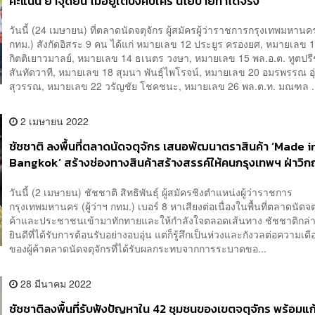
คะแนน ย้ำจุดยืน ไม่อยู่ใต้บังคับใคร นโยบายทำได้จริง
วันนี้ (24 เมษายน) ที่ตลาดนัดจตุจักร ผู้สมัครผู้ว่าราชการกรุงเทพมหานคร 
กทม.) สังกัดอิสระ 9 คน ได้แก่ หมายเลข 12 ประยูร ครองยศ, หมายเลข 
กิตติเยาวมาลย์, หมายเลข 14 ธเนตร วงษา, หมายเลข 15 พล.อ.ต. ทูตปรี
สันทัดวาที, หมายเลข 18 สุมนา พันธุ์ไพโรจน์, หมายเลข 20 อมรพรรณ อุ
สุวรรณ, หมายเลข 22 วรัญชัย โชคชนะ, หมายเลข 26 พล.ต.ท. มณฑล .
2 เมษายน 2022
ชัชชาติ ลงพื้นที่ตลาดนัดจตุจักร เสนอพัฒนาตราสินค้า ‘Made i
Bangkok’ สร้างช่องทางสินค้าสร้างสรรค์ให้คนกรุงเทพฯ ฝ่าวิ
เศรษฐกิจ
วันนี้ (2 เมษายน) ชัชชาติ สิทธิพันธุ์ ผู้สมัครชิงตำแหน่งผู้ว่าราชการ
กรุงเทพมหานคร (ผู้ว่าฯ กทม.) เบอร์ 8 หาเสียงต่อเนื่องในพื้นที่ตลาดนัดจตุจ
ค้าและประชาชนเข้ามาทักทายและให้กำลังใจตลอดเส้นทาง ชัชชาติกล่าว
ยินดีที่ได้รับการต้อนรับอย่างอบอุ่น แต่ก็รู้สึกเป็นห่วงและกังวลต่อความเด
ของผู้ค้าตลาดนัดจตุจักรที่ได้รับผลกระทบจากการระบาดขอ...
28 มีนาคม 2022
ชัชชาติลงพื้นที่รับฟังปัญหาใน 42 ชุมชนของเขตจตุจักร พร้อมแ