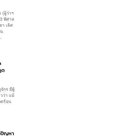
(ผู้ว่าฯ
13 พิศาล
ชา เลิศ
่น
..
n
กฤต
ักร มีผู้
ว่า แม้
ือดร้อน
ก้ปัญหา