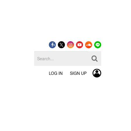
LOG IN
SIGN UP