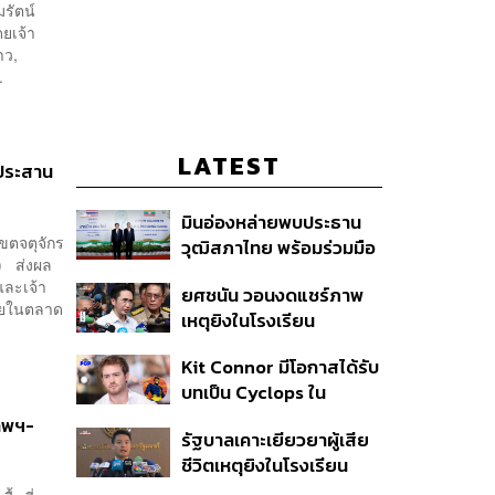
รัตน์
ยเจ้า
าว,
.
LATEST
์ประสาน
มินอ่องหล่ายพบประธาน
ขตจตุจักร
วุฒิสภาไทย พร้อมร่วมมือ
น) ส่งผล
แก้ปัญหาแก้ปัญหามลพิษ
และเจ้า
ยศชนัน วอนงดแชร์ภาพ
ข้ามแดน-สารพิษในแม่น้ำ
ภายในตลาด
เหตุยิงในโรงเรียน
เทพศิรินทร์ นนทบุรี สั่งปิด
Kit Connor มีโอกาสได้รับ
เรียนชั่วคราว-เร่งเยียวยา
บทเป็น Cyclops ใน
จิตใจ
ภาพยนตร์ X-Men
เทพฯ-
รัฐบาลเคาะเยียวยาผู้เสีย
เวอร์ชันใหม่
ชีวิตเหตุยิงในโรงเรียน
รายละ 1 ล้านบาท เทียบ 4