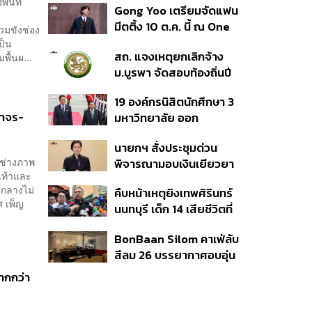
้นที่
Gong Yoo เตรียมจัดแฟน
เหตุในอดีต เข้าเกณฑ์
มีตติ้ง 10 ต.ค. นี้ ณ One
สาธารณภัย พร้อมเร่งจ่าย
วมขังช่อง
Bangkok Forum
ป็น
โดยเร็ว
สถ. แจงเหตุยกเลิกจ้าง
ื้นผ...
ม.บูรพา จัดสอบท้องถิ่นปี
66
19 องค์กรนิสิตนักศึกษา 3
ราจร-
มหาวิทยาลัย ออก
แถลงการณ์ร่วม ค้าน
นายกฯ สั่งประชุมด่วน
รัฐบาลต้อนรับ ‘มิน อ่อง
 ช่างภาพ
พิจารณามอบเงินเยียวยา
หล่าย’
เท้าและ
เหตุยิงใน รร. เสียชีวิต 1
์กลางไม่
คืบหน้าเหตุยิงเทพศิรินทร์
ลบ. ทุพพลภาพ 7 แสนบาท
ศ เพ็ญ
นนทบุรี เด็ก 14 เสียชีวิตที่
บาดเจ็บสาหัส 2 แสนบาท
โรงพยาบาล สธ. ยืนยันครู
บาดเจ็บเล็กน้อย 1 แสน
BonBaan Silom คาเฟ่ลับ
เสียชีวิต 5 ราย เจ็บ 22
บาท
สีลม 26 บรรยากาศอบอุ่น
ราย
เหมือนบ้าน
ากกว่า