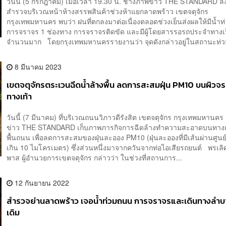
วันนี้ (5 กรกฎาคม) เมื่อเวลา 19.30 น. ช่างภาพข่าว THE STANDARD ลงพื
สำรวจบริเวณหน้าห้างสรรพสินค้าช่วงห้าแยกลาดพร้าว เขตจตุจักร
กรุงเทพมหานคร พบว่า ฝนที่ตกลงมาต่อเนื่องตลอดช่วงเย็นส่งผลให้มีน้ำท่
การจราจร 1 ช่องทาง การจราจรติดขัด และมีผู้โดยสารรอรถประจำทางเ
จำนวนมาก โดยกรุงเทพมหานครรายงานว่า จุดดังกล่าวอยู่ในสถานะท่วมพ
8 มีนาคม 2023
เขตจตุจักรตระเวนฉีดน้ำล้างพื้น ลดการสะสมฝุ่น PM10 บนผิวจ
ทางเท้า
วันนี้ (7 มีนาคม) ที่บริเวณถนนวิภาวดีรังสิต เขตจตุจักร กรุงเทพมหานคร
ข่าว THE STANDARD เก็บภาพภารกิจการฉีดล้างทำความสะอาดบนทาง
พื้นถนน เพื่อลดการสะสมของฝุ่นละออง PM10 (ฝุ่นละอองที่มีเส้นผ่านศูนย
เกิน 10 ไมโครเมตร) ซึ่งส่วนหนึ่งมาจากควันจากท่อไอเสียรถยนต์ พรเลิ
พาส ผู้อำนวยการเขตจตุจักร กล่าวว่า ในช่วงที่สถานการ...
12 กันยายน 2022
สำรวจย่านลาดพร้าว เจอน้ำท่วมถนน การจราจรและเดินทางลำบ
เดิม