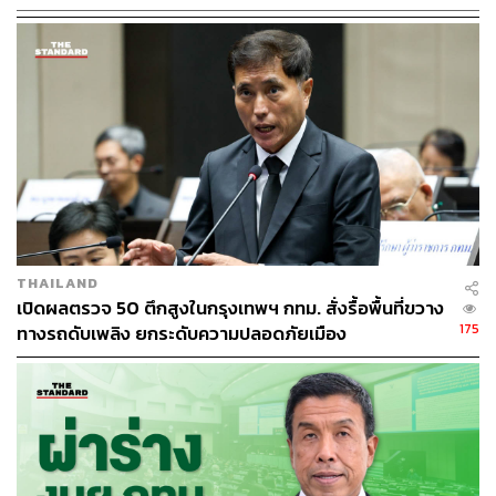
ประตูเข้าไปช่วยไก่ตัวดังกล่าวออกมาได้ในที่สุด
ทีมข่าวได้พูดคุยกับเจ้าของร้านขายสัตว์แปลก-สัตว์หายาก
ประเภทงู ซึ่งเป็นหนึ่งในผู้ประกอบการที่ได้รับผลกระทบจาก
เหตุเพลิงไหม้ครั้งนี้มากถึงร้อยละ 98 เปิดใจเล่าว่า ได้รับ
โทรศัพท์จากเพื่อนผู้ค้าด้วยกันช่วงประมาณ 04.00 น. เมื่อมา
ถึงที่ร้านเพลิงไหม้หนักมาก หลังเพลิงสงบได้เข้าไปสำรวจจน
พบว่างูในร้านตายเกือบทั้งหมด มีเพียงส่วนน้อยที่เหลือรอด
จากการสำรวจเบื้องต้นคือ 3 ตัว ความเสียหายเท่าที่ประเมิน
THAILAND
ประมาณ 4-5 ล้านบาท เนื่องจากร้านเพิ่งย้ายมาเปิดบริเวณดัง
เปิดผลตรวจ 50 ตึกสูงในกรุงเทพฯ กทม. สั่งรื้อพื้นที่ขวาง
กล่าว ต้องลงทุนอุปกรณ์ใหม่ทั้งหมด อีกทั้งมีงูล็อตใหม่ 20 ตัว
175
ทางรถดับเพลิง ยกระดับความปลอดภัยเมือง
มูลค่า 500,000 บาท ที่เพิ่งมาวางขายที่ร้าน
หลังจากนี้เจ้าหน้าที่จากกรมปศุสัตว์จะทยอยช่วยชีวิตสัตว์
ตามร้านที่คาดว่ายังรอดชีวิตอยู่ ส่วนผู้ประกอบการเมื่อได้รับ
อนุญาตจากเจ้าหน้าที่จะเข้าไปเก็บภาพความเสียหายเพื่อยื่น
เรื่องเยียวยาต่อไป