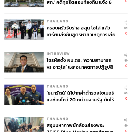
0
สถ.’ คดีทุจริตสอบท้องถิ่น แจ้ง 6
ข้อหาหนัก จ่อชง ป.ป.ช. 12 ส.ค. นี้
THAILAND
ครอบครัวรับร่าง ฮลุน โซโล่ แล้ว
0
เตรียมส่งชันสูตรหาสาเหตุการเสีย
ชีวิต
INTERVIEW
ไขรหัสตั้ง ผบ.ตร. ‘ความสามารถ
0
vs อาวุโส’ และอนาคตการปฏิรูปสี
กากี กับ พล.ต.อ. เอก อังสนานนท์
THAILAND
‘ธนารัตน์’ ให้ปากคำตำรวจไซเบอร์
0
แฉช่องโหว่ 20 หน่วยงานรัฐ ยันไร้
นัยทางการเมือง
THAILAND
สรุปมหากาพย์กล้องส่องพระ
0