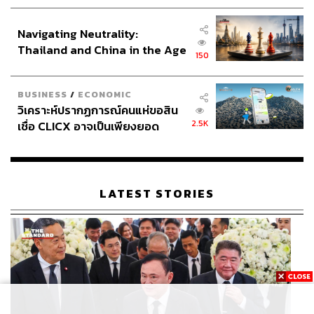
ประกาศหุ้นส่วนยุทธศาสตร์ไทย –
อินโดนีเซีย
Navigating Neutrality:
Thailand and China in the Age
150
of a New Global Order
BUSINESS
/
ECONOMIC
วิเคราะห์ปรากฏการณ์คนแห่ขอสิน
2.5K
เชื่อ CLICX อาจเป็นเพียงยอด
ภูเขาน้ำแข็ง ของปัญหาหนี้ครัว
เรือนไทยที่ถูกซุกไว้
LATEST STORIES