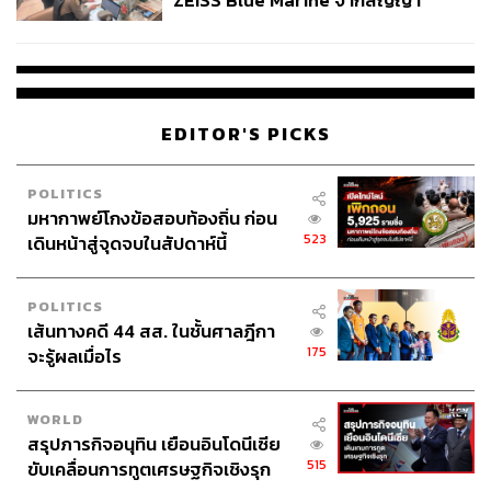
ZEISS Blue Marine จากสัญญา
ผลิต 8.3 ล้าน สู่ข้อพิพาท ‘มา
เวลล์ฯ’ ฟ้อง ‘โทน บางแค’ ผิดนัด
จ่ายหนี้-แอบระบุแบรนด์
EDITOR'S PICKS
POLITICS
มหากาพย์โกงข้อสอบท้องถิ่น ก่อน
523
เดินหน้าสู่จุดจบในสัปดาห์นี้
POLITICS
เส้นทางคดี 44 สส. ในชั้นศาลฎีกา
175
จะรู้ผลเมื่อไร
WORLD
สรุปภารกิจอนุทิน เยือนอินโดนีเซีย
515
ขับเคลื่อนการทูตเศรษฐกิจเชิงรุก