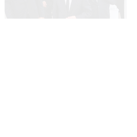
POLITICS
ทักษิณ ร่วมสวดพระอภิธรรมศพ ‘พล.ต.ท. ผ่อน’ บิดา
...
‘พักตร์พิไล ทวีสิน’ สิริอายุ 103 ปี แกนนำเพื่อไทย-บุคคล
หลากวงการร่วมอาลัย
BUSINESS
/
ECONOMIC
TAGS:
กรุงเทพมหานคร
สัตว์เลี้ยง
จตุจักร
เหตุไฟไหม้
คลังเตรียมจำหน่ายพันธบัตรรัฐบาล ‘ออมพลัส’ รอบถัดไป
สถานีตำรวจนครบาล
ตลาดศรีสมรัตน์
...
ภัทร์กร สินสุข
การรถไฟแห่งประเทศไทย
เร็วสุด 4 ก.ย.นี้ อาจเพิ่มสัดส่วนการขายแบบ Small Lot