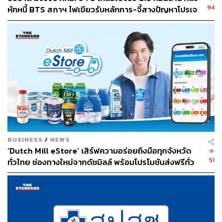
94
หักหนี้ BTS สภาฯ ไฟเขียวรับหลักการ-จี้สางปัญหาโปรเจ
กต์ล่าช้า
BUSINESS
/
NEWS
‘Dutch Mill eStore’ เสิร์ฟความอร่อยถึงมือทุกจังหวัด
51
ทั่วไทย ช่องทางใหม่จากดัชมิลล์ พร้อมโปรโมชันส่งฟรีทั่ว
ประเทศ ส่งไว สั่งก่อนเที่ยง ได้ของวันถัดไป ส่งสินค้าแบบ
เย็นตรงจากโรงงาน [ADVERTORIAL]