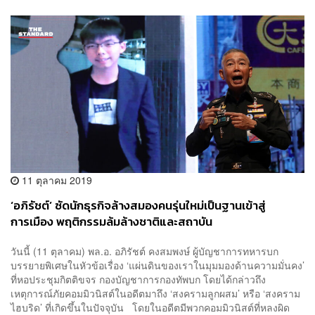
11 ตุลาคม 2019
‘อภิรัชต์’ ซัดนักธุรกิจล้างสมองคนรุ่นใหม่เป็นฐานเข้าสู่
การเมือง พฤติกรรมล้มล้างชาติและสถาบัน
วันนี้ (11 ตุลาคม) พล.อ. อภิรัชต์ คงสมพงษ์ ผู้บัญชาการทหารบก
บรรยายพิเศษในหัวข้อเรื่อง ‘แผ่นดินของเราในมุมมองด้านความมั่นคง’
ที่หอประชุมกิตติขจร กองบัญชาการกองทัพบก โดยได้กล่าวถึง
เหตุการณ์ภัยคอมมิวนิสต์ในอดีตมาถึง ‘สงครามลูกผสม’ หรือ ‘สงคราม
ไฮบริด’ ที่เกิดขึ้นในปัจจุบัน โดยในอดีตมี‪พวกคอมมิวนิสต์ที่หลงผิด