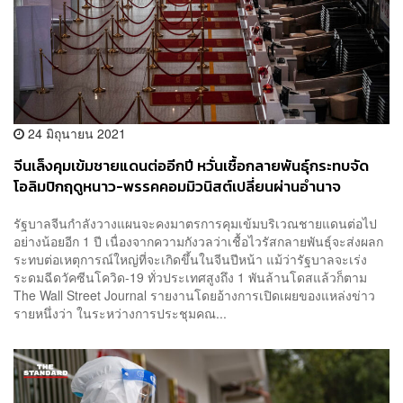
24 มิถุนายน 2021
จีนเล็งคุมเข้มชายแดนต่ออีกปี หวั่นเชื้อกลายพันธุ์กระทบจัด
โอลิมปิกฤดูหนาว-พรรคคอมมิวนิสต์เปลี่ยนผ่านอำนาจ
รัฐบาลจีนกำลังวางแผนจะคงมาตรการคุมเข้มบริเวณชายแดนต่อไป
อย่างน้อยอีก 1 ปี เนื่องจากความกังวลว่าเชื้อไวรัสกลายพันธุ์จะส่งผลก
ระทบต่อเหตุการณ์ใหญ่ที่จะเกิดขึ้นในจีนปีหน้า แม้ว่ารัฐบาลจะเร่ง
ระดมฉีดวัคซีนโควิด-19 ทั่วประเทศสูงถึง 1 พันล้านโดสแล้วก็ตาม
The Wall Street Journal รายงานโดยอ้างการเปิดเผยของแหล่งข่าว
รายหนึ่งว่า ในระหว่างการประชุมคณ...