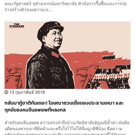
คณะรัฐศาสตร์ จุฬาลงกรณ์มหาวิทยาลัย หัวข้อการรื้อฟื้นและการก่อ
ร่างสร้างตัวของความเป...
13 กุมภาพันธ์ 2018
กลับมากู้ชาติกันเถอะ! โฆษณาชวนเชื่อของประธานเหมา และ
ทุกข์ของคนจีนอพยพที่หลงกล
สำหรับคนจีนอพยพ ความทรงจำถึงบ้านเกิดมีค่าดั่งอัญมณีล้ำค่า มันคือ
อดีตของพวกเขาที่ติดตัวและตรึงใจไว้ไม่ให้ลืมญาติพี่น้อง คือความ
กตัญญูรู้คุณต่อพ่อแม่และแผ่นดิน การจากมาของพวกเขาที่ได้รับการ