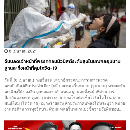
8 เมษายน 2021
จีนปลดเจ้าหน้าที่พรรคคอมมิวนิสต์ระดับสูงในมณฑลยูนนาน
ฐานละทิ้งหน้าที่คุมโควิด-19
วันนี้ (8 เมษายน) กงอวิ๋นจุน เลขาธิการคณะกรรมการพรรค
คอมมิวนิสต์จีนประจำเมืองรุ่ยลี่ มณฑลอวิ๋นหนาน (ยูนนาน) ทางตะวัน
ตกเฉียงใต้ของจีน ถูกปลดจากตำแหน่ง ฐานละทิ้งหน้าที่ด้านการ
ป้องกันและควบคุมการแพร่ระบาดของโรคติดเชื้อไวรัสโคโรนาสาย
พันธุ์ใหม่ (โควิด-19) อย่างร้ายแรง คำประกาศบทลงโทษระบุว่า หน่วย
งานต่อต้านการทุจริตประจำมณฑลอวิ๋นหนานบ่งชี้ความรับผิดชอบ...