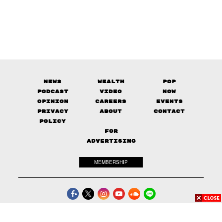
News
Wealth
Pop
Podcast
Video
Now
Opinion
Careers
Events
Privacy
About
Contact
Policy
FOR
ADVERTISING
MEMBERSHIP
© 2017-
2026
The Standard. All rights reserved.