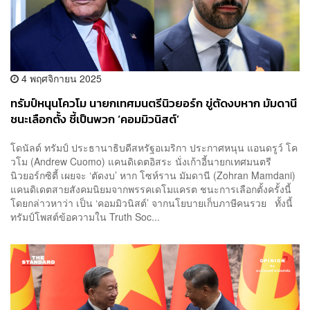
4 พฤศจิกายน 2025
ทรัมป์หนุนโควโม นายกเทศมนตรีนิวยอร์ก ขู่ตัดงบหาก มัมดานี
ชนะเลือกตั้ง ชี้เป็นพวก ‘คอมมิวนิสต์’
โดนัลด์ ทรัมป์ ประธานาธิบดีสหรัฐอเมริกา ประกาศหนุน แอนดรูว์ โค
วโม (Andrew Cuomo) แคนดิเดตอิสระ นั่งเก้าอี้นายกเทศมนตรี
นิวยอร์กซิตี้ เผยจะ ‘ตัดงบ’ หาก โซห์ราน มัมดานี (Zohran Mamdani)
แคนดิเดตสายสังคมนิยมจากพรรคเดโมแครต ชนะการเลือกตั้งครั้งนี้
โดยกล่าวหาว่า เป็น ‘คอมมิวนิสต์’ จากนโยบายเก็บภาษีคนรวย ทั้งนี้
ทรัมป์โพสต์ข้อความใน Truth Soc...