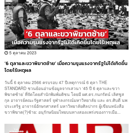
5 ตุลาคม 2023
‘6 ตุลาและขวาพิฆาตซ้าย’ เมื่อความรุนแรงจากรัฐไม่ได้เกิดขึ้น
โดยไร้เหตุผล
วันนี้ 6 ตุลาคม 2566 ครบรอบ 47 ปีเหตุการณ์ 6 ตุลา THE
STANDARD ชวนย้อนอ่านข้อมูลจากเสวนา ‘45 ปี 6 ตุลาและขวา
พิฆาตซ้าย’ ที่จัดโดยสำนักพิมพ์มติชน โดยมี ผศ.ดร.กนกรัตน์ เลิศชูส
กุล อาจารย์คณะรัฐศาสตร์ จุฬาลงกรณ์มหาวิทยาลัย และ ดร.ศิบดี นพ
ประเสริฐ อาจารย์อักษรศาสตร์ มหาวิทยาลัยศิลปากร ผู้เขียนหนังสือ
ขวาพิฆาต(?)ซ้าย: อนุรักษนิยมไทยบนทางสองแพร่งของการเมือ...