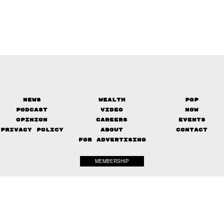
News
Wealth
Pop
Podcast
Video
Now
Opinion
Careers
Events
Privacy Policy
About
Contact
FOR ADVERTISING
MEMBERSHIP
© 2017-
2026
The Standard. All rights reserved.