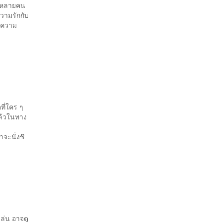
ู่ หลายคน
วามรักกับ
ละความ
ี่ใคร ๆ
แล้วในทาง
าจะนั่งชิ
เล่น อาจดู