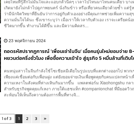
เคยไหมที่รู้สึกไม่มั่นใจและแอบกลัวนิดๆ เวลาไปไหนมาไหนคนเดียว บางค
เกิดมายังไม่กล้าไปดูภาพยนตร์ นั่งกินข้าว หรือเที่ยวคนเดียวด้วยซ้ำ แต่รู้
ว่ามีนักจิตวิทยาที่ยืนยันว่าการอยู่กับตัวเองอย่างมีคุณภาพช่วยเพิ่มความส
ความมั่นใจได้นะ ซึ่งเขาระบุว่า เมื่อเราให้เวลากับตัวเอง เราจะเครียดน
ชีวิตมากขึ้น ทำงานได้ดีขึ้น และมีความคิดสร...
23 พฤศจิกายน 2024
ถอดรหัสปรากฏการณ์ ‘เพื่อนเช่าในจีน’ เมื่อคนรุ่นใหม่ยอมจ่าย 
หยวนต่อครึ่งชั่วโมง เพื่อซื้อความเข้าใจ สู่ธุรกิจ 5 หมื่นล้านที่เติ
ความว้าเหว่ของสังคมยุคดิจิทัล
คนหนุ่มสาวในจีนกำลังใช้โซเชียลมีเดียในรูปแบบที่แตกต่างออกไป พวกเ
เพียงแค่เชื่อมต่อกับเพื่อนฝูง แต่ยังยอมจ่ายเงินเพื่อพูดคุยกับคนแปลกหน้าเ
ความเหงาในสังคมที่ห่างเหินกันมากขึ้น แพลตฟอร์ม Xiaohongshu กลายเป
สำหรับธุรกิจพูดคุยแก้เหงา ภายใต้แฮชแท็ก #companionchat ที่มียอดวิ
สะท้อนให้เห็นถึงความต้องการพื้นที่ทางจิ...
1 of 3
1
2
3
»