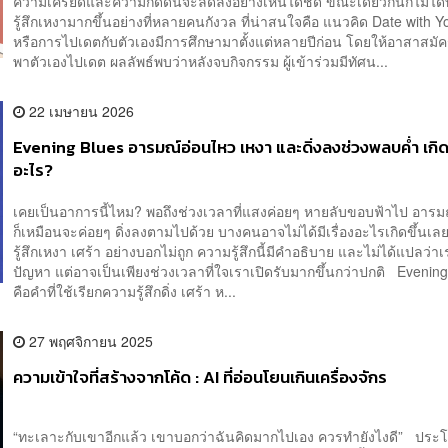
ความเครียดและความกดดันจะลดลงอย่างเห็นได้ชัด ขณะเดียวกันก็ไม่ได
รู้สึกเหงามากขึ้นอย่างที่หลายคนกังวล ที่น่าสนใจคือ แนวคิด Date with Y
หรือการไปเดตกับตัวเองมีการศึกษามาตั้งแต่หลายปีก่อน โดยให้อาสาสม
พาตัวเองไปเดต ผลลัพธ์พบว่าหลังจบกิจกรรม ผู้เข้าร่วมมีทัศน...
22 เมษายน 2026
Evening Blues อารมณ์อ่อนไหว เหงา และดิ่งลงช่วงพลบค่ำ เกิ
อะไร?
เคยเป็นอาการนี้ไหม? พอถึงช่วงเวลาที่แสงค่อยๆ หายลับขอบฟ้าไป อาร
ก็เหมือนจะค่อยๆ ดิ่งลงตามไปด้วย บางคนอาจไม่ได้มีเรื่องอะไรเกิดขึ้นเลย
รู้สึกเหงา เศร้า อย่างบอกไม่ถูก ความรู้สึกนี้มีคำอธิบาย และไม่ได้แปลว่าเ
ปัญหา แต่อาจเป็นเพียงช่วงเวลาที่ใจเราเปิดรับมากขึ้นกว่าปกติ Evenin
คือคำที่ใช้เรียกความรู้สึกดิ่ง เศร้า ห...
27 พฤศจิกายน 2025
ความเข้าใจที่สร้างจากโค้ด : AI ที่อ่อนโยนเกินเครื่องจักร
“ทะเลาะกับเขาอีกแล้ว เขาบอกว่าฉันคิดมากไปเอง ควรทำยังไงดี” ประโ