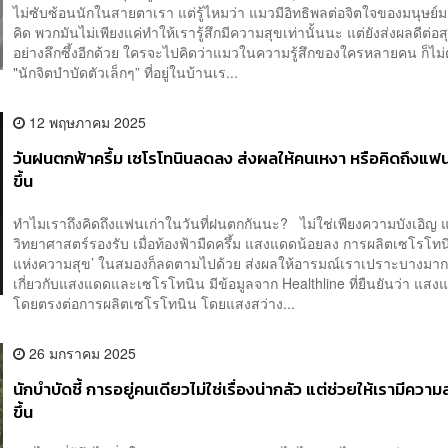
ไม่ซับซ้อนนักในสายตาเรา แต่รู้ไหมว่า แมวมีอิทธิพลต่อจิตใจของมนุษย์มา
คิด พวกมันไม่เพียงแค่ทำให้เรารู้สึกมีความสุขเท่านั้นนะ แต่ยังส่งผลดีต่อ
อย่างลึกซึ้งอีกด้วย ใครจะไปคิดว่าแมวในความรู้สึกของใครหลายคน ก็ไม่
"นักจิตบำบัดตัวเล็กๆ” ที่อยู่ในบ้านเร...
12 พฤษภาคม 2025
วันฝนตกฟ้าครึ้ม เซโรโทนินลดลง ส่งผลให้คนเหงา หรือคิดถึงแฟ
ขึ้น
ทำไมเราถึงคิดถึงแฟนเก่าในวันที่ฝนตกกันนะ? ไม่ใช่เพียงความบังเอิญ แ
วิทยาศาสตร์รองรับ เมื่อท้องฟ้ามืดครึ้ม แสงแดดน้อยลง การผลิตเซโรโทน
แห่งความสุข’ ในสมองก็ลดตามไปด้วย ส่งผลให้อารมณ์เราเปราะบางมา
เกี่ยวกับแสงแดดและเซโรโทนิน มีข้อมูลจาก Healthline ที่ยืนยันว่า แสง
โดยตรงต่อการผลิตเซโรโทนิน โดยแสงสว่าง...
26 มกราคม 2025
นักบำบัดชี้ การอยู่คนเดียวไม่ใช่เรื่องน่ากลัว แต่ช่วยให้เรามีควา
ขึ้น