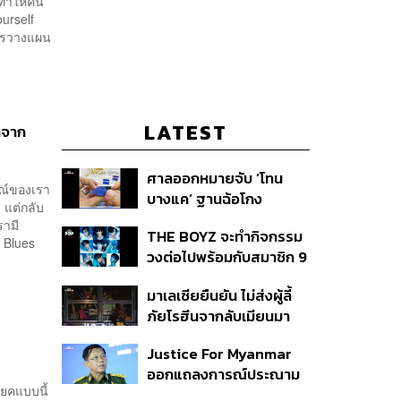
้ทำให้คน
ourself
ัครวางแผน
LATEST
ดจาก
ศาลออกหมายจับ ‘โทน
มณ์ของเรา
บางแค’ ฐานฉ้อโกง
 แต่กลับ
ประชาชน ปมแอบอ้าง
รามี
THE BOYZ จะทำกิจกรรม
แบรนด์ Zeiss ลวงขาย
g Blues
วงต่อไปพร้อมกับสมาชิก 9
กล้องส่องพระลิมิเต็ด
คน ภายใต้สังกัดใหม่
มาเลเซียยืนยัน ไม่ส่งผู้ลี้
ภัยโรฮีนจากลับเมียนมา
หากต้องเสี่ยงชีวิตหรือตก
Justice For Myanmar
อยู่ในอันตราย
ออกแถลงการณ์ประณาม
ยคแบบนี้
รัฐบาลไทย เชิญมินอ่อง