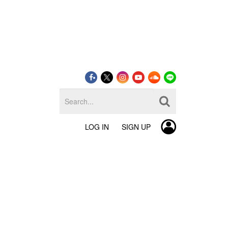
LOG IN
SIGN UP