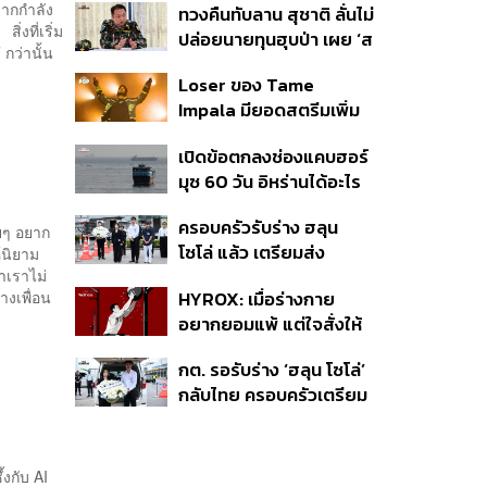
มากกำลัง
ทวงคืนทับลาน สุชาติ ลั่นไม่
หล่ายเยือน เรียกร้องหยุด
ิ่งที่เริ่ม
ปล่อยนายทุนฮุบป่า เผย ‘ส
ให้ความชอบธรรมรัฐบาล
กว่านั้น
ตาร์เวลล์’ รื้อถอนเองคืบ
ทหาร
Loser ของ Tame
40% เตือนผู้ฝ่าฝืนเจอขั้น
Impala มียอดสตรีมเพิ่ม
เด็ดขาด
ขึ้น 456% หลังถูกใช้
เปิดข้อตกลงช่องแคบฮอร์
ประกอบ Spider-Man
มุซ 60 วัน อิหร่านได้อะไร
ทำไมสหรัฐฯ ถึงยอม
ครอบครัวรับร่าง ฮลุน
ายๆ อยาก
โซโล่ แล้ว เตรียมส่ง
้นิยาม
่าเราไม่
ชันสูตรหาสาเหตุการเสีย
HYROX: เมื่อร่างกาย
างเพื่อน
ชีวิต
อยากยอมแพ้ แต่ใจสั่งให้
ไปต่อ นี่คือบททดสอบ
กต. รอรับร่าง ‘ฮลุน โซโล่’
Self-Commitment ที่น่า
กลับไทย ครอบครัวเตรียม
ลอง
ชันสูตรสาเหตุการเสียชีวิต
งกับ AI