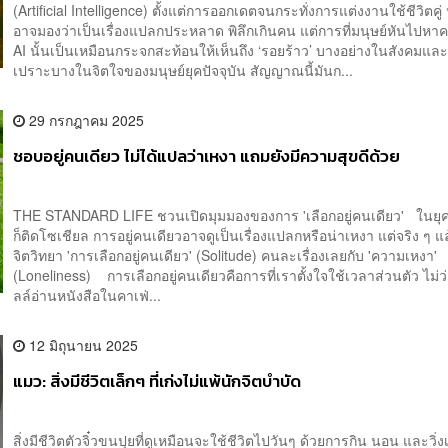
(Artificial Intelligence) ตั้งแต่การออกเดตจนกระทั่งการแต่งงานใช้ชีวิตค
อาจมองว่าเป็นเรื่องแปลกประหลาด พิลึกเกินคน แต่การที่มนุษย์หันไปหาค
AI นั้นเป็นเหมือนกระจกสะท้อนให้เห็นถึง ‘รอยร้าว’ บางอย่างในสังคมแ
เปราะบางในจิตใจของมนุษย์ยุคปัจจุบัน สัญญาณนี้มันก...
29 กรกฎาคม 2025
ชอบอยู่คนเดียว ไม่ได้แปลว่าเหงา แถมยังมีความสุขดีด้วย
THE STANDARD LIFE ชวนเปิดมุมมองของการ 'เลือกอยู่คนเดียว' ในยุคท
ก็ติดโซเชียล การอยู่คนเดียวอาจดูเป็นเรื่องแปลกหรือน่าเหงา แต่จริง ๆ 
จิตวิทยา 'การเลือกอยู่คนเดียว' (Solitude) คนละเรื่องเลยกับ 'ความเหงา'
(Loneliness) การเลือกอยู่คนเดียวคือการที่เราตั้งใจใช้เวลาส่วนตัว ไม่ว่
ลล์อ่านหนังสือในคาเฟ่...
12 มิถุนายน 2025
แมว: สิ่งมีชีวิตเล็กๆ ที่เก่งไม่แพ้นักจิตบำบัด
สิ่งมีชีวิตตัวจิ๋วขนปุยที่ดูเหมือนจะใช้ชีวิตไปวันๆ ด้วยการกิน นอน และวิ่ง