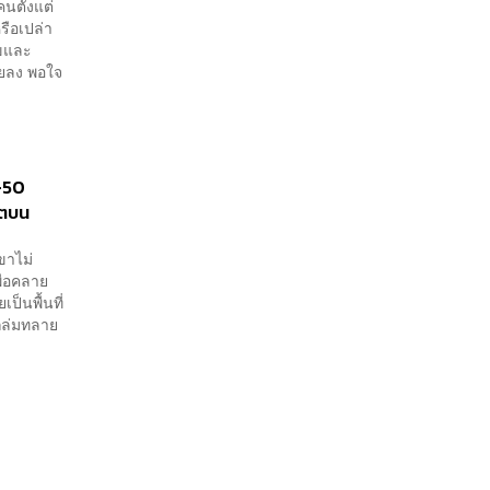
นตั้งแต่
หรือเปล่า
ุขและ
้อยลง พอใจ
8-50
บโตบน
ขาไม่
พื่อคลาย
็นพื้นที่
วถล่มทลาย