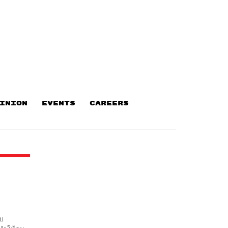
INION
EVENTS
CAREERS
ับ