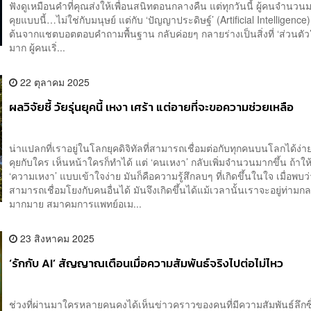
ฟังดูเหมือนคำที่คุณส่งให้เพื่อนสนิทตอนกลางคืน แต่ทุกวันนี้ ผู้คนจำนวน
คุยแบบนี้…ไม่ใช่กับมนุษย์ แต่กับ ‘ปัญญาประดิษฐ์’ (Artificial Intelligence) ส
ต้นจากแชตบอตตอบคำถามพื้นฐาน กลับค่อยๆ กลายร่างเป็นสิ่งที่ ‘ส่วนตัว’ 
มาก ผู้คนเริ่...
22 ตุลาคม 2025
ผลวิจัยชี้ วัยรุ่นยุคนี้ เหงา เศร้า แต่อายที่จะขอความช่วยเหลือ
น่าแปลกที่เราอยู่ในโลกยุคดิจิทัลที่สามารถเชื่อมต่อกับทุกคนบนโลกได้ง่
คุยกับใคร เห็นหน้าใครก็ทำได้ แต่ ‘คนเหงา’ กลับเพิ่มจำนวนมากขึ้น ถ้าให
‘ความเหงา’ แบบเข้าใจง่าย มันก็คือความรู้สึกลบๆ ที่เกิดขึ้นในใจ เมื่อพบว
สามารถเชื่อมโยงกับคนอื่นได้ มันจึงเกิดขึ้นได้แม้เวลานั้นเราจะอยู่ท่ามกล
มากมาย สมาคมการแพทย์อเม...
23 สิงหาคม 2025
‘รักกับ AI’ สัญญาณเตือนเมื่อความสัมพันธ์จริงไปต่อไม่ไหว
ช่วงที่ผ่านมาใครหลายคนคงได้เห็นข่าวคราวของคนที่มีความสัมพันธ์ลึกซึ้