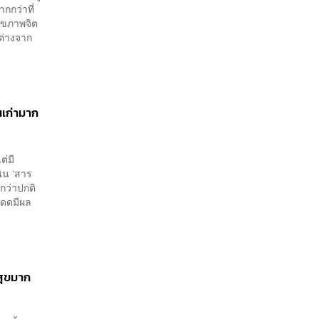
กกว่าที่
สุขภาพจิต
ต่างจาก
นเก่ามาก
ต่มี
ิน ‘สาร
กกว่าปกติ
แดดมีผล
มสุขมาก