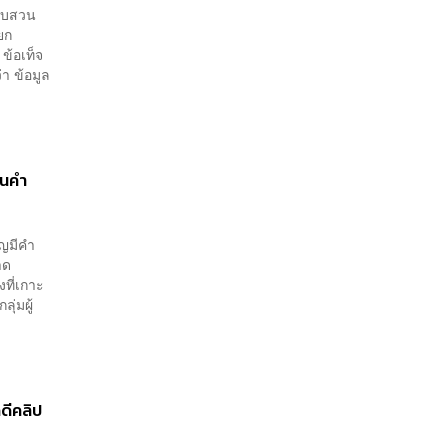
สอบสวน
ยก
ข้อเท็จ
า ข้อมูล
านคำ
ูญมีคำ
าด
ที่เกาะ
ุ่มผู้
ดีคลิป