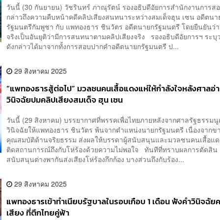
วันนี้ (30 กันยายน) วัชรินทร์ ภาณุรัตน์ รองอธิบดีอัยการสำนักงานการ
กล่าวถึงความคืบหน้าคดีคลิปเสียงสนทนาระหว่างสมเด็จฮุน เซน อดีตนา
รัฐมนตรีกัมพูชา กับ แพทองธาร ชินวัตร อดีตนายกรัฐมนตรี โดยยืนยันว่า 
จริงเป็นอันยุติว่ามีการสนทนาตามคลิปเสียงจริง รองอธิบดีอัยการฯ ระบุว่
ดังกล่าวได้มาจากทั้งการสอบปากคำอดีตนายกรัฐมนตรี ป...
29 สิงหาคม 2025
“แพทองธารสู้ต่อไป” มวลชนคนเสื้อแดงแห่ให้กำลังใจหลังศาลอ่
วินิจฉัยปมคลิปเสียงสมเด็จ ฮุน เซน
วันนี้ (29 สิงหาคม) บรรยากาศที่พรรคเพื่อไทยภายหลังจากศาลรัฐธรรมน
วินิจฉัยให้แพทองธาร ชินวัตร พ้นจากตำแหน่งนายกรัฐมนตรี เนื่องจากข
คุณสมบัติด้านจริยธรรม ส่งผลให้บรรดาผู้สนับสนุนและมวลชนคนเสื้อแดง
ติดสถานการณ์ถึงกับโห่ร้องด้วยความไม่พอใจ ทันทีที่ทราบผลการตัดสิน กล
สนับสนุนต่างพากันส่งเสียงโห่ร้องกึกก้อง บางส่วนถึงกับร้อง...
29 สิงหาคม 2025
แพทองธารเข้าทำเนียบรัฐบาลในรอบเกือบ 1 เดือน ฟังคำวินิจฉัยค
เสียง ที่ตึกไทยคู่ฟ้า