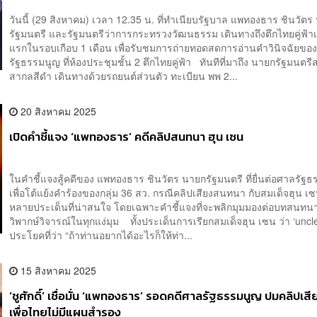
วันนี้ (29 สิงหาคม) เวลา 12.35 น. ที่ทำเนียบรัฐบาล แพทองธาร ชินวัตร
รัฐมนตรี และรัฐมนตรีว่าการกระทรวงวัฒนธรรม เดินทางถึงตึกไทยคู่ฟ้าเป
แรกในรอบเกือบ 1 เดือน เพื่อรับชมการถ่ายทอดสดการอ่านคำวินิจฉัยขอ
รัฐธรรมนูญ ที่ห้องประชุมชั้น 2 ตึกไทยคู่ฟ้า ทันทีที่มาถึง นายกรัฐมนตร
สากลสีดำ เดินทางด้วยรถยนต์ส่วนตัว ทะเบียน พพ 2...
20 สิงหาคม 2025
เปิดคำชี้แจง ‘แพทองธาร’ คดีคลิปสนทนา ฮุน เซน
ในคำชี้แจงสู้คดีของ แพทองธาร ชินวัตร นายกรัฐมนตรี ที่ยื่นต่อศาลรัฐ
เพื่อโต้แย้งคำร้องของกลุ่ม 36 สว. กรณีคลิปเสียงสนทนา กับสมเด็จฮุน เ
หลายประเด็นที่น่าสนใจ โดยเฉพาะคำชี้แจงที่จะพลิกมุมมองต่อบทสนทนาท
วิพากษ์วิจารณ์ในทุกแง่มุม ทั้งประเด็นการเรียกสมเด็จฮุน เซน ว่า ‘uncle
ประโยคที่ว่า “ถ้าท่านอยากได้อะไรก็ให้ท่า...
15 สิงหาคม 2025
‘ชูศักดิ์’ เชื่อมั่น ‘แพทองธาร’ รอดคดีศาลรัฐธรรมนูญ ปมคลิปเส
เพื่อไทยไม่มีแผนสำรอง