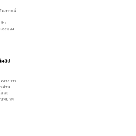
้สัมภาษณ์
ง
กับ
้แจงของ
ดีคลิป
็นทางการ
็วผ่าน
ณ์และ
ู่บทบาท