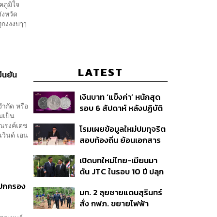
ภูมิใจ
ังหวัด
ทุกงงงบๅๅ
LATEST
ืนยัน
เงินบาท ‘แข็งค่า’ หนักสุด
 จำกัด หรือ
รอบ 6 สัปดาห์ หลังปฏิบัติ
มเป็น
การแทรกแซงเยนของ
 ณรงค์เดช
โรมเผยข้อมูลใหม่ปมทุจริต
สหรัฐฯ-ญี่ปุ่น Standard
วินด์ เอน
สอบท้องถิ่น ย้อนเอกสาร
Chartered เปิดเป้าสิ้นปีนี้
ประชุมปี 2567 พบชื่อ
จ่อแข็งต่อแตะ 32.50 บาท
เปิดบทใหม่ไทย-เมียนมา
อนุทิน จ่อสอบต่อเอี่ยว
ต่อดอลลาร์
ดัน JTC ในรอบ 10 ปี ปลุก
ตัดตอน ม.บูรพา หรือไม่
‘เส้นเลือดใหญ่’ ค้า
ลปกครอง
มท. 2 ลุยชายแดนสุรินทร์
ชายแดน ท่าเรือน้ำลึก
สั่ง กฟภ. ขยายไฟฟ้า
ทวาย
‘ปราสาทตาควาย–เนิน