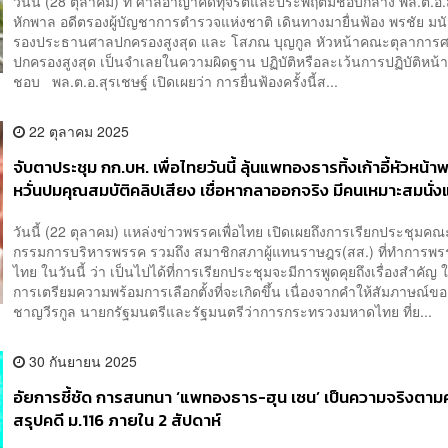
วันนี้ (28 ตุลาคม) ที่ ศาลอาญาคดีทุจริตและประพฤติมิชอบกลาง พล.ต.อ.
หักพาล อดีตรองผู้บัญชาการตำรวจแห่งชาติ เดินทางมายื่นฟ้อง พรชัย มนัส
รองประธานศาลปกครองสูงสุด และ โสภณ บุญกูล หัวหน้าคณะตุลาการ
ปกครองสูงสุด เป็นจำเลยในความผิดฐาน ปฏิบัติหรือละเว้นการปฏิบัติหน้าท
ชอบ พล.ต.อ.สุรเชษฐ์ เปิดเผยว่า การยื่นฟ้องครั้งนี้ส...
22 ตุลาคม 2025
จับตาประชุม กก.บห. เพื่อไทยวันนี้ ลุ้นแพทองธารทิ้งเก้าอี้หัวหน้
หวั่นปมคุณสมบัติคลิปเสียง เชื่อหากลาออกจริง มีคนเหมาะสมนั่
วันนี้ (22 ตุลาคม) แหล่งข่าวพรรคเพื่อไทย เปิดเผยถึงการเรียกประชุมคณ
กรรมการบริหารพรรค รวมถึง สมาชิกสภาผู้แทนราษฎร(สส.) ที่ทำการพรร
ไทย ในวันนี้ ว่า เป็นไปได้ที่การเรียกประชุมจะมีการพูดคุยถึงเรื่องสำคัญ ใ
การเตรียมความพร้อมการเลือกตั้งที่จะเกิดขึ้น เนื่องจากคำให้สัมภาษณ์ขอ
ชาญวีรกูล นายกรัฐมนตรีและรัฐมนตรีว่าการกระทรวงมหาดไทย ที่ย...
30 กันยายน 2025
อัยการชี้ชัด การสนทนา ‘แพทองธาร-ฮุน เซน’ เป็นความจริงตามคล
สรุปคดี ม.116 ภายใน 2 สัปดาห์