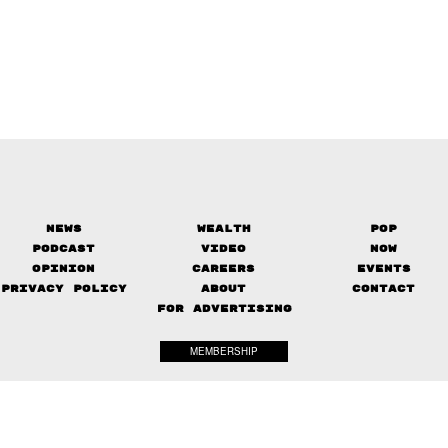
News
Wealth
Pop
Podcast
Video
Now
Opinion
Careers
Events
Privacy Policy
About
Contact
FOR ADVERTISING
MEMBERSHIP