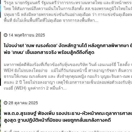
วีรกูล นายกรัฐมนตรี รัฐมนตรีว่าการกระทรวงมหาดไทย และหัวหน้าพรรค
ไทย ให้สัมภาษณ์ถึงความมั่นใจในการเลือกตั้ง สส.ของพรรคภูมิใจไทยในจ
ปทุมธานี หลังมีหลายพรรคแข่งขันกันอย่างดุเดือด ว่า การแข่งขันดุเดือด
พื้นที่ ยังไม่เห็นพื้นที่ใดที่ไม่ดุเดือด จากการลงพื้นที่หา...
14 พฤศจิกายน 2025
ไม่จบง่าย! ‘ณพ ณรงค์เดช’ งัดหลักฐานโต้ หลังถูกศาลพิพากษา ย
พ่อ ‘เกษม’ เซ็นเอกสารจริง พร้อมสู้คดีถึงที่สุด
มหากาพย์คดีฟ้องร้องที่เกี่ยวข้องกับหุ้นของบริษัท วินด์ เอนเนอร์ยี่ โฮลดิ้ง
WEH ยังไม่จบลงโดยง่าย แม้ไม่กี่วันก่อนหน้านี้ ศาลอาญารัชดา คืนควา
ธรรมให้เกษม ณรงค์เดช และ สั่งจําคุกคุณหญิง กอแก้ว บุญยะจินดา-ณพ
คนละ 2 ปี โดยไม่รอลงอาญา เหตุใช้เอกสารลายเซ็นปลอมพ่อตัวเองรับหุ้น
เนอยี่ (WEH) มูลค่ากว่า 2 หมื่นล้า...
28 ตุลาคม 2025
พล.ต.อ.สุรเชษฐ์ ฟ้องเพิ่ม รองประธาน-หัวหน้าคณะตุลาการศา
สูงสุด ฐานปฏิบัติหน้าที่มิชอบ เผยถูกกลั่นแกล้งทางคดี