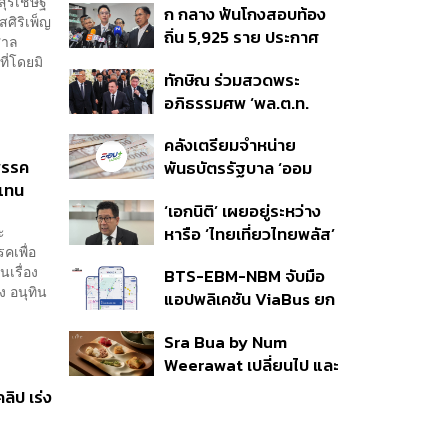
สุรเชษฐ์
ก กลาง ฟันโกงสอบท้อง
350’ เสริมความมั่นคง
ศิริเพ็ญ
ถิ่น 5,925 ราย ประกาศ
ชายแดน
ศาล
บัญชีใหม่ 7 ส.ค. ส่วน 97
ี่โดยมิ
ทักษิณ ร่วมสวดพระ
ราย รอ ป.ป.ช. ขีดเส้นแล้ว
อภิธรรมศพ ‘พล.ต.ท.
เสร็จ 31 ส.ค.
ผ่อน’ บิดา ‘พักตร์พิไล ทวี
คลังเตรียมจำหน่าย
สิน’ สิริอายุ 103 ปี แกนนำ
าพรรค
พันธบัตรรัฐบาล ‘ออม
เพื่อไทย-บุคคลหลาก
งแทน
พลัส’ รอบถัดไป เร็วสุด 4
วงการร่วมอาลัย
‘เอกนิติ’ เผยอยู่ระหว่าง
ก.ย.นี้ อาจเพิ่มสัดส่วนการ
ะ
หารือ ‘ไทยเที่ยวไทยพลัส’
ขายแบบ Small Lot First
คเพื่อ
มีสิทธิใช้งบจากเงินกู้ 4
มากขึ้น
นเรื่อง
BTS-EBM-NBM จับมือ
แสนล้าน มั่นใจงบต่อ ‘ไทย
ง อนุทิน
แอปพลิเคชัน ViaBus ยก
ช่วยไทย พลัส’ เฟส 2 มี
ระดับการติดตามตำแหน่ง
เพียงพอ
Sra Bua by Num
รถไฟฟ้า 3 สายแบบเรียล
Weerawat เปลี่ยนไป และ
ไทม์
นี่คือเหตุผลที่เราควรกลับ
ิป เร่ง
ไปอีกครั้ง