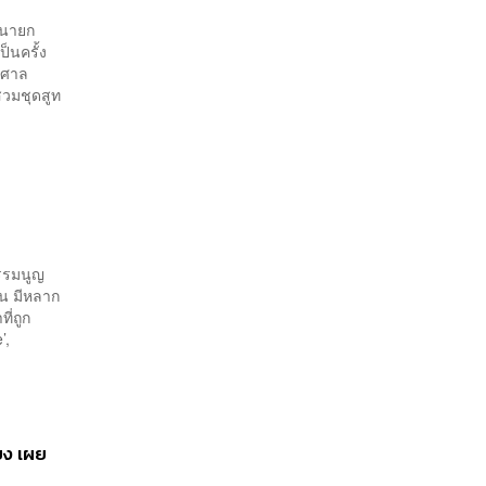
 นายก
็นครั้ง
งศาล
ีสวมชุดสูท
ธรรมนูญ
ซน มีหลาก
ี่ถูก
’,
ียง เผย