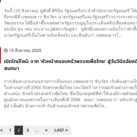
วันนี้ (15 สิงหาคม) ชูศักดิ์ ศิรินิล รัฐมนตรีประจำสำนักนายกรัฐมนตรี ให
ถึงกรณีที่ แพทองธาร ชินวัตร นายกรัฐมนตรีและรัฐมนตรีว่าการกระทรว
วัฒนธรรม ได้ยื่นคำชี้แจงต่อศาลรัฐธรรมนูญในประเด็นคลิปเสียงสนทนา
สมเด็จ ฮุน เซน ประธานวุฒิสภากัมพูชา ชูศักดิ์แสดงความมั่นใจว่าคำชี
นายกรัฐมนตรีเป็นไปตามข้อเท็จจริง และยืนยันว่า แพทองธารไ...
15 สิงหาคม 2025
เปิดไทม์ไลน์: จาก ‘หัวหน้าครอบครัวพรรคเพื่อไทย’ สู่วันวินิจฉัยค
สนทนา
การเดินทางบนถนนสายการเมืองของ แพทองธาร ชินวัตร เริ่มต้นอย่างเป
ในช่วงปลายปี 2564 กับพรรคเพื่อไทย และได้สร้างการยอมรับอย่างรวดเร
ตำแหน่ง ‘หัวหน้าครอบครัวเพื่อไทย’ ซึ่งเป็นกลยุทธ์ที่ทำให้เธอมีภาพลักษ
ศูนย์กลางของพรรคในการเลือกตั้งปี 2566 ต่อมา ‘แพทองธาร’ ขยับเข้าส
ผู้นำเต็มตัว ด้วยการเข้ารับตำแหน่งหัวหน้าพรรคเพื่อไท...
«
1
2
3
...
»
LAST »