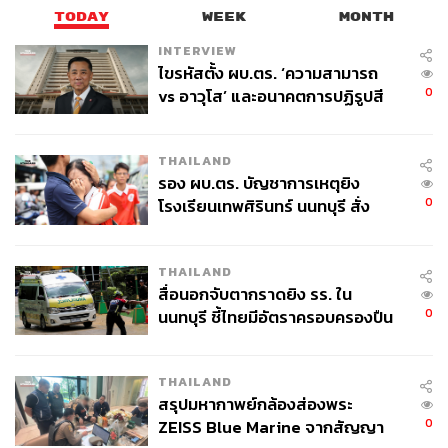
TODAY
WEEK
MONTH
INTERVIEW
ไขรหัสตั้ง ผบ.ตร. ‘ความสามารถ
0
vs อาวุโส’ และอนาคตการปฏิรูปสี
กากี กับ พล.ต.อ. เอก อังสนานนท์
THAILAND
รอง ผบ.ตร. บัญชาการเหตุยิง
0
โรงเรียนเทพศิรินทร์ นนทบุรี สั่ง
ค้นหา 2 รอบยืนยันไร้คนติดค้าง พบ
ศพปู่-ย่าที่บ้านพักผู้ก่อเหตุ
THAILAND
สื่อนอกจับตากราดยิง รร. ใน
0
นนทบุรี ชี้ไทยมีอัตราครอบครองปืน
สูงในระดับต้นของภูมิภาค
THAILAND
สรุปมหากาพย์กล้องส่องพระ
0
ZEISS Blue Marine จากสัญญา