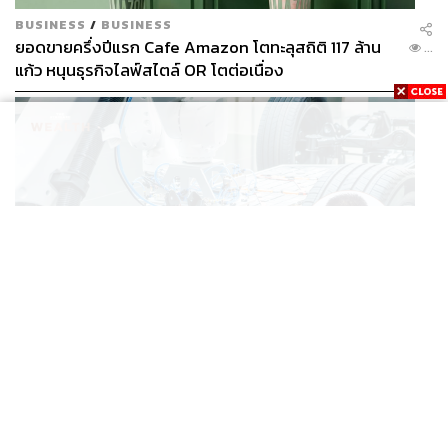
BUSINESS
/
BUSINESS
ยอดขายครึ่งปีแรก Cafe Amazon โตทะลุสถิติ 117 ล้าน
...
แก้ว หนุนธุรกิจไลฟ์สไตล์ OR โตต่อเนื่อง
BUSINESS
/
ECONOMIC
‘เอกนิติ’ เล็งงัดมาตรการใหม่ ลดภาษีสรรพสามิต หวังดึง
...
ผู้ผลิต EV มาตั้งโรงงานในไทย