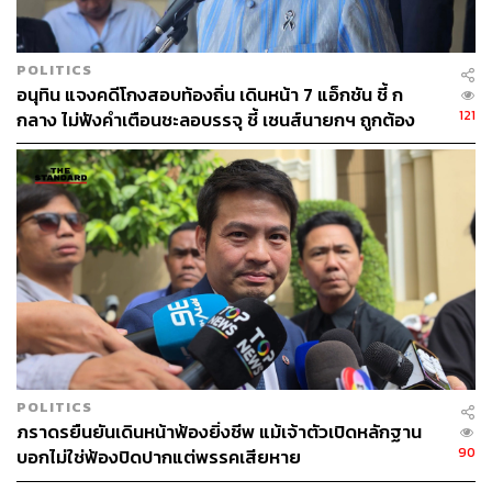
POLITICS
อนุทิน แจงคดีโกงสอบท้องถิ่น เดินหน้า 7 แอ็กชัน ชี้ ก
121
กลาง ไม่ฟังคำเตือนชะลอบรรจุ ชี้ เซนส์นายกฯ ถูกต้อง
POLITICS
ภราดรยืนยันเดินหน้าฟ้องยิ่งชีพ แม้เจ้าตัวเปิดหลักฐาน
90
บอกไม่ใช่ฟ้องปิดปากแต่พรรคเสียหาย