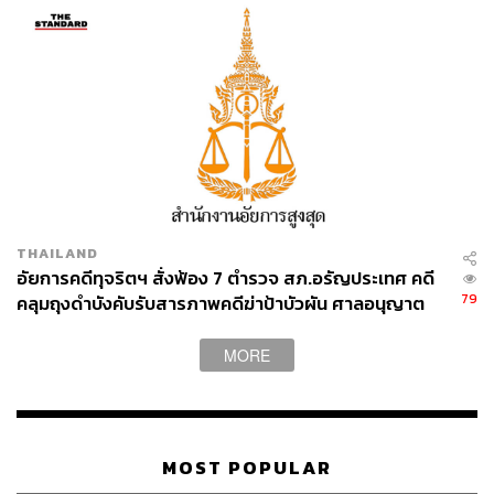
THAILAND
อัยการคดีทุจริตฯ สั่งฟ้อง 7 ตำรวจ สภ.อรัญประเทศ คดี
79
คลุมถุงดำบังคับรับสารภาพคดีฆ่าป้าบัวผัน ศาลอนุญาต
ปล่อยตัวชั่วคราว นัดสอบ 17 ส.ค.นี้
MORE
MOST POPULAR