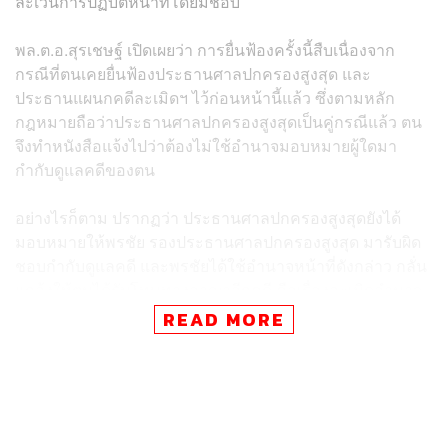
ละเว้นการปฏิบัติหน้าที่โดยมิชอบ
พล.ต.อ.สุรเชษฐ์ เปิดเผยว่า การยื่นฟ้องครั้งนี้สืบเนื่องจาก
กรณีที่ตนเคยยื่นฟ้องประธานศาลปกครองสูงสุด และ
ประธานแผนกคดีละเมิดฯ ไว้ก่อนหน้านี้แล้ว ซึ่งตามหลัก
กฎหมายถือว่าประธานศาลปกครองสูงสุดเป็นคู่กรณีแล้ว ตน
จึงทำหนังสือแจ้งไปว่าต้องไม่ใช้อำนาจมอบหมายผู้ใดมา
กำกับดูแลคดีของตน
อย่างไรก็ตาม ปรากฏว่า ประธานศาลปกครองสูงสุดยังได้
มอบหมายให้พรชัย รองประธานศาลปกครองสูงสุด มารับผิด
ชอบกำกับดูแลคดี และพรชัยได้ใช้อำนาจหน้าที่ดังกล่าว กลั่น
แกล้งให้ตนได้รับโทษทางอาญาอีกคดี คือเรื่องละเมิดอำนาจ
ศาล ทั้งที่องค์ประกอบของกฎหมายไม่เข้าข่ายความผิดฐาน
READ MORE
ละเมิดอำนาจศาล แต่กลับมีการอนุโลมกฎหมายมาใช้กับตน
ซึ่งทำให้เกิดความเสียหาย จึงต้องใช้สิทธิ์ยื่นฟ้องจำเลยทั้งสอง
ในข้อหาปฏิบัติหน้าที่โดยมิชอบ
พล.ต.อ.สุรเชษฐ์ ยังได้แสดงความคิดเห็นเพิ่มเติมเกี่ยวกับกรณี