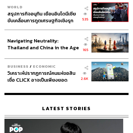
WORLD
สรุปภารกิจอนุทิน เยือนอินโดนีเซีย
535
ขับเคลื่อนการทูตเศรษฐกิจเชิงรุก
ประกาศหุ้นส่วนยุทธศาสตร์ไทย –
อินโดนีเซีย
Navigating Neutrality:
Thailand and China in the Age
165
of a New Global Order
BUSINESS
/
ECONOMIC
วิเคราะห์ปรากฏการณ์คนแห่ขอสิน
2.6K
เชื่อ CLICX อาจเป็นเพียงยอด
ภูเขาน้ำแข็ง ของปัญหาหนี้ครัว
เรือนไทยที่ถูกซุกไว้
LATEST STORIES