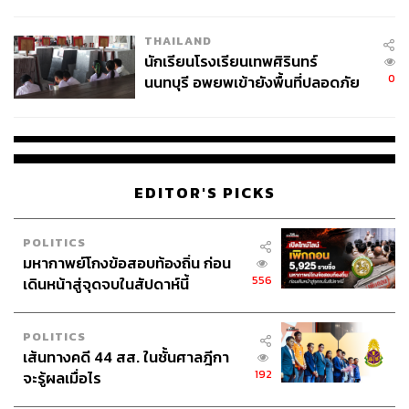
ผลิต 8.3 ล้าน สู่ข้อพิพาท ‘มา
เวลล์ฯ’ ฟ้อง ‘โทน บางแค’ ผิดนัด
THAILAND
จ่ายหนี้-แอบระบุแบรนด์
นักเรียนโรงเรียนเทพศิรินทร์
0
นนทบุรี อพยพเข้ายังพื้นที่ปลอดภัย
ชั่วคราว หลังเหตุใช้อาวุธปืนภายใน
โรงเรียนคลี่คลาย
EDITOR'S PICKS
POLITICS
มหากาพย์โกงข้อสอบท้องถิ่น ก่อน
556
เดินหน้าสู่จุดจบในสัปดาห์นี้
POLITICS
เส้นทางคดี 44 สส. ในชั้นศาลฎีกา
192
จะรู้ผลเมื่อไร