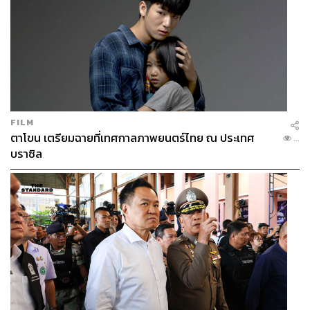
FILM
ตาโขน เตรียมฉายที่เทศกาลภาพยนตร์ไทย ณ ประเทศ
...
บราซิล