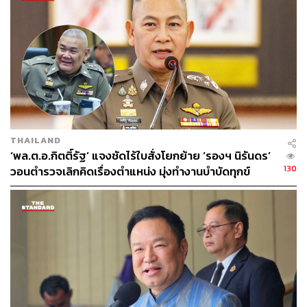
THAILAND
‘พล.ต.อ.กิตติ์รัฐ’ แจงชัดไร้ใบสั่งโยกย้าย ‘รองฯ นิรันดร’
130
วอนตำรวจเลิกคิดเรื่องตำแหน่ง มุ่งทำงานบำบัดทุกข์
บำรุงสุข