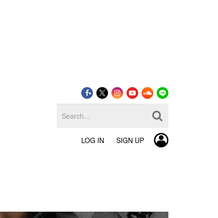
LOG IN
SIGN UP