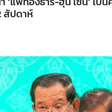
นา ‘แพทองธาร-ฮุน เซน’ เป็น
2 สัปดาห์