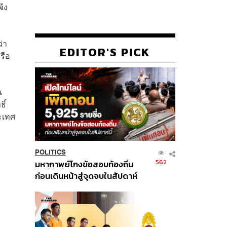
้ง
่า
EDITOR'S PICK
รือ
น
ิ์
ะเทศ
POLITICS
562
มหากาพย์โกงข้อสอบท้องถิ่น
ก่อนเดินหน้าสู่จุดจบในสัปดาห์
นี้