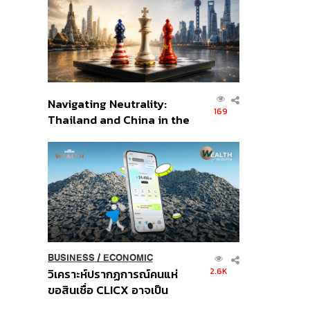
อินโดนีเซีย
Navigating Neutrality:
169
Thailand and China in the
Age of a New Global
Order
BUSINESS
/
ECONOMIC
2.6K
วิเคราะห์ปรากฏการณ์คนแห่
ขอสินเชื่อ CLICX อาจเป็น
เพียงยอดภูเขาน้ำแข็ง ของ