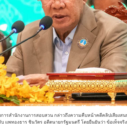
ิบดีอัยการสำนักงานการสอบสวน กล่าวถึงความคืบหน้าคดีคลิปเสียงส
ับ แพทองธาร ชินวัตร อดีตนายกรัฐมนตรี โดยยืนยันว่า ข้อเท็จจริง