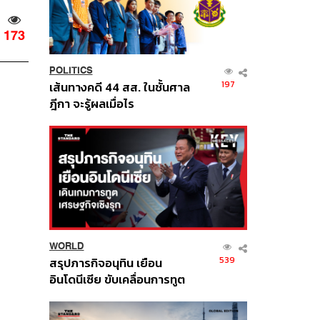
173
POLITICS
197
เส้นทางคดี 44 สส. ในชั้นศาล
ฎีกา จะรู้ผลเมื่อไร
WORLD
539
สรุปภารกิจอนุทิน เยือน
อินโดนีเซีย ขับเคลื่อนการทูต
เศรษฐกิจเชิงรุก ประกาศหุ้น
ส่วนยุทธศาสตร์ไทย –