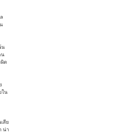
าล
็น
้น
คน
ผิด
ย
ายใน
เสีย
 น่า