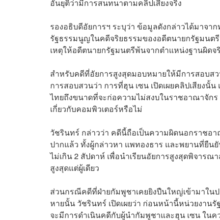
อันยุติว่ามีการสนทนาตามคลิปเสียงจริง
รองอธิบดีอัยการฯ ระบุว่า ข้อมูลดังกล่าวได้มา
รัฐธรรมนูญในคดีจริยธรรมของอดีตนายกรัฐมนตรี ท
เหตุให้อดีตนายกรัฐมนตรีพ้นจากตำแหน่งฐานผิ
สำหรับคดีที่อัยการสูงสุดมอบหมายให้มีการสอบสว
การสอบสวนว่า การที่ฮุน เซน เปิดเผยคลิปเสียงนั้น
ไทยถึงขนาดที่จะก่อความไม่สงบในราชอาณาจักร
เกี่ยวกับคอมพิวเตอร์หรือไม่
วัชรินทร์ กล่าวว่า คดีนี้ถือเป็นความผิดนอก
ปากแล้ว ทั้งผู้กล่าวหา แพทองธาร และพยานที่ยืน
ไม่เกิน 2 สัปดาห์ เพื่อนำเรียนอัยการสูงสุดพิจา
สูงสุดแต่ผู้เดียว
ส่วนกรณีคดีที่ฝ่ายกัมพูชาเคยยิงปืนใหญ่เข้ามาในป
หายนั้น วัชรินทร์ เปิดเผยว่า ก่อนหน้านี้หน่วยงา
จะมีการดำเนินคดีกับผู้นำกัมพูชาและฮุน เซน ในคว