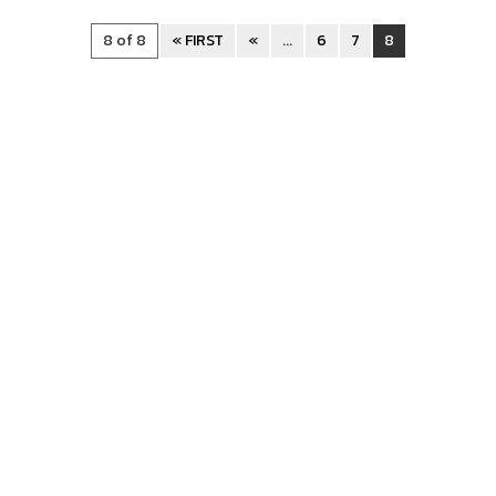
8 of 8
« FIRST
«
...
6
7
8