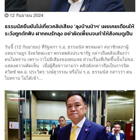
12 กันยายน 2024
ธรรมนัสยืนยันไม่เกี่ยวคลิปเสียง ‘ลุงบ้านป่าฯ’ เผยเคยเตือนให้
ระวังถูกดักฟัง ฝากคนรักลุง อย่าผิดเพี้ยนจนทำให้สังคมดูเป็น
คนโง่
วันนี้ (12 กันยายน) ที่รัฐสภา ร.อ. ธรรมนัส พรหมเผ่า สมาชิกสภาผู้
แทนราษฎร จังหวัดพะเยา พรรคพลังประชารัฐ กล่าวถึงคลิปเสียงว่า
ตนไม่ทราบ เพราะว่าไม่มีเสียงของตนเลย ส่วนเรื่องที่เกิดขึ้นนั้นไม่ขอ
แสดงความคิดเห็น เมื่อผู้สื่อข่าวถามว่า คลิปดังกล่าวถือเป็นการปิด
สวิตช์ พล.อ. ประวิตร วงษ์สุวรรณ หรือไม่ ร.อ. ธรรมนัส กล่าวว่า ตน
ไม่ทราบ ไม่ได้เข้า...