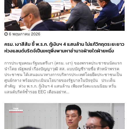
6 พฤษภาคม 2026
ครม. เงาสีส้ม ชี้ พ.ร.ก. กู้เงินฯ 4 แสนล้าน ไม่แก้วิกฤตระยะยาว
ห่วงแลนด์บริดจ์เป็นเหตุพึ่งพามหาอำนาจฝ่ายใดฝ่ายหนึ่ง
การประชุมคณะรัฐมนตรีเงา (ครม. เงา) ของพรรคประชาชนนัดแรก
นำโดย ณัฐพงษ์ เรืองปัญญาวุฒิ สส. แบบบัญชีรายชื่อ หัวหน้าพรรค
ประชาชน ได้เสนอแนวทางการบริหารประเทศโดยยึดประชาชนเป็น
ศูนย์กลาง พร้อมประเมินนโยบายของรัฐบาลในปัจจุบัน ประเด็น
สำคัญ ห่วง พ.ร.ก. กู้เงินฯ 4 แสนล้าน เพียงหวังคะแนนนิยม หวั่น
แลนด์บริดจ์ซ้ำรอย EEC เตือนอย่าท...