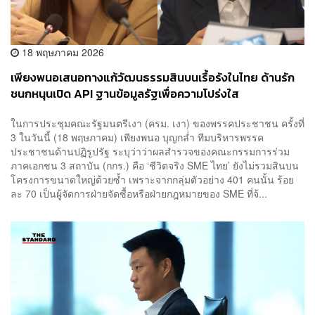
18 พฤษภาคม 2026
เพียงพนอเสนอทางแก้วัฒนธรรมสินบนเรื้อรังในไทย ด้านรัก
ชนกหนุนเปิด API ฐานข้อมูลรัฐเพื่อความโปร่งใส
ในการประชุมคณะรัฐมนตรีเงา (ครม. เงา) ของพรรคประชาชน ครั้งที่
3 ในวันนี้ (18 พฤษภาคม) เพียงพนอ บุญกล่ำ ทีมบริหารพรรค
ประชาชนด้านปฏิรูปรัฐ ระบุว่าว่าผลสำรวจของคณะกรรมการร่วม
ภาคเอกชน 3 สถาบัน (กกร.) คือ ‘ชีวิตจริง SME ไทย’ ยังไม่รวมสินบน
โครงการขนาดใหญ่ด้วยซ้ำ เพราะจากกลุ่มตัวอย่าง 401 คนนั้น ร้อย
ละ 70 เป็นผู้จัดการฝ่ายจัดซื้อหรือฝ่ายกฎหมายของ SME ที่จ้...