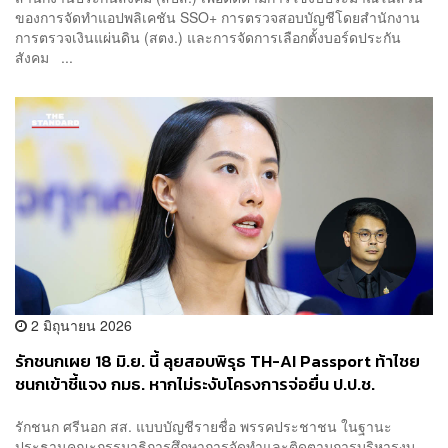
ของการจัดทำแอปพลิเคชัน SSO+ การตรวจสอบบัญชีโดยสำนักงาน
การตรวจเงินแผ่นดิน (สตง.) และการจัดการเลือกตั้งบอร์ดประกัน
สังคม ...
2 มิถุนายน 2026
รักชนกเผย 18 มิ.ย. นี้ ลุยสอบพิรุธ TH-AI Passport ท้าไชย
ชนกเข้าชี้แจง กมธ. หากไม่ระงับโครงการจ่อยื่น ป.ป.ช.
รักชนก ศรีนอก สส. แบบบัญชีรายชื่อ พรรคประชาชน ในฐานะ
ประธานคณะกรรมาธิการศึกษาการจัดทำและติดตามการบริหารงบ