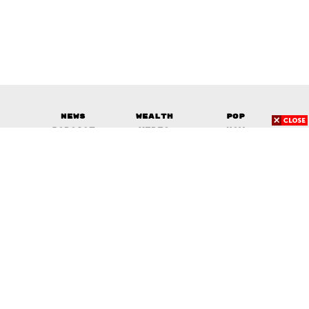
News
Wealth
Pop
Podcast
Video
Now
Opinion
Careers
Events
Privacy
About
Contact
Policy
FOR
ADVERTISING
MEMBERSHIP
© 2017-
2026
The Standard. All rights reserved.