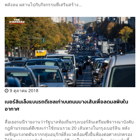
พลังลม ผสานไปกับกิจกรรมที่เสริมสร้าง...
9 ตุลาคม 2018
เบอร์ลินเล็งแบนรถดีเซลเก่าบนถนนบางเส้นเพื่อลดมลพิษใน
อากาศ
สื่อเยอรมนีรายงานว่ารัฐบาลท้องถิ่นกรุงเบอร์ลินเตรียมพิจารณาบังคับ
กฎห้ามรถยนต์ดีเซลเก่าใช้ถนนรวม 20 เส้นทางในกรุงเบอร์ลิน หลัง
เผชิญแรงกดดันจากกลุ่มอนุรักษ์สิ่งแวดล้อมซึ่งยื่นฟ้องต่อศาลปกครอง