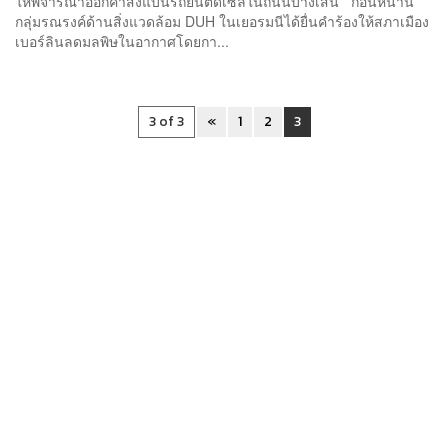
ให้พิจารณาออกคำสั่งแบนรถยนต์ดีเซลในถนนบางเส้น ก่อนหน้านี้
กลุ่มรณรงค์ด้านสิ่งแวดล้อม DUH ในเยอรมนีได้ยื่นคำร้องให้สภาเมือง
เบอร์ลินลดมลพิษในอากาศโดยกา...
3 of 3
«
1
2
3