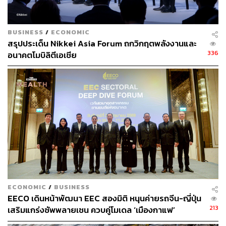
ตันคาร์บอนไดออกไซด์เทียบเท่าต่อปี (อ้างอิงจากค่าเฉลี่ยการ
ดูดซับก๊าซคาร์บอนไดออกไซด์ของป่าไม้ยืนต้น ที่ 8 กิโลกรัม
ต่อต้นต่อปี และพันธุ์ไม้ชายเลนยืนต้นโตเต็มที่ อยู่ที่ประมาณ
BUSINESS
/
ECONOMIC
13 ตันต่อปีต่อไร่ จาก ICLEI: International Council for Local
สรุปประเด็น Nikkei Asia Forum ถกวิกฤตพลังงานและ
Environment Initiatives – Local Governments for
336
อนาคตโมบิลิตีเอเชีย
Sustainability)
และในโอกาสครบรอบ 60 ปี ในการดำเนินงานใน
ประเทศไทย โตโยต้าได้ประกาศวิสัยทัศน์ใหม่กับการเป็น
‘ผู้นำพาการขับเคลื่อนยุคใหม่ เพื่อเสริมสร้างความสุขของ
ผู้คน และความยั่งยืนของสังคม’
โดยหนึ่งในพันธกิจที่สำคัญคือ การเสริมสร้างความเป็นกลาง
ทางคาร์บอน (Carbon Neutrality) เพื่อตอบสนองต่อนโยบาย
การสร้างสังคมคาร์บอนต่ำ ลดผลกระทบจากภาวะโลกร้อน
ECONOMIC
/
BUSINESS
EECO เดินหน้าพัฒนา EEC สองมิติ หนุนค่ายรถจีน-ญี่ปุ่น
การที่จะบรรลุถึงเป้าหมายดังกล่าว โตโยต้าได้มีความ
213
เสริมแกร่งซัพพลายเชน ควบคู่โมเดล ‘เมืองกาแฟ’
พยายามเตรียมความพร้อมในหลากหลายแนวทาง (Multi-
Pathway) พร้อมกับความมุ่งมั่นในการลดการปล่อยคาร์บอน