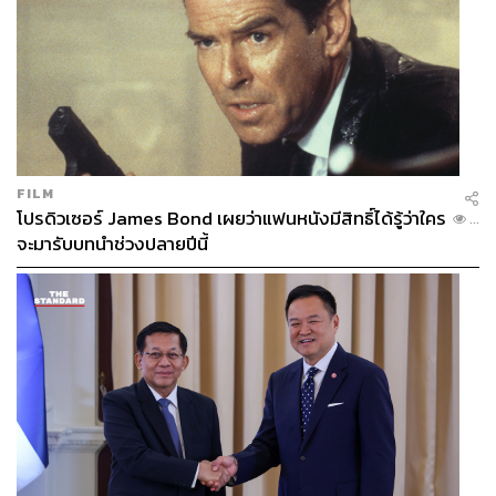
ต้าบ้านโพธิ์ได้รับเกียรติจากทั้ง ไมตรี ไตรติลานันท์ ผู้ว่า
ราชการจังหวัดฉะเชิงเทรา พร้อมด้วย โนริอากิ ยามาชิตะ
กรรมการผู้จัดการใหญ่ บริษัท โตโยต้า มอเตอร์ ประเทศไทย
จำกัด, ณพพลวรรฒ โสมณวัตร์ ผู้อำนวยการ สำนักจัดการ
ทรัพยากรป่าไม้ที่ 9 สาขาปราจีนบุรี และคณะผู้บริหารระดับ
สูงของโตโยต้า บริษัทในเครือฯ ผู้ผลิตชิ้นส่วนโตโยต้า ผู้แทน
จำหน่ายโตโยต้า พันธมิตรทางธุรกิจ และจิตอาสาโตโยต้า
FILM
รวมกว่า 1,800 คน
โปรดิวเซอร์ James Bond เผยว่าแฟนหนังมีสิทธิ์ได้รู้ว่าใคร
...
จะมารับบทนำช่วงปลายปีนี้
“โตโยต้าเชื่อว่านี่จะเป็นพื้นฐานสำคัญในการขับเคลื่อนพลัง
ด้านสิ่งแวดล้อมในประเทศไทย และสนับสนุนเป้าหมายการ
พัฒนาที่ยั่งยืน (SDGs – Sustainable Development Goal)
ตลอดจนเป้าหมายความเป็นกลางทางคาร์บอน (Carbon
Neutral) ของประเทศไทยภายใน
พ.ศ. 2593
ให้ลุล่วงต่อไป”