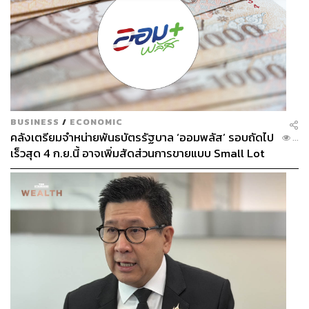
โครงการนี้เป็นโครงการระยะยาว ที่ได้ร่วมกับหน่วยงานท้อง
ถิ่น กรมป่าไม้ ตลอดจนพันธมิตรทางธุรกิจต่างๆ ในการเพิ่ม
พื้นที่สีเขียวอย่างต่อเนื่อง โดยสำหรับปี 2565 ได้วางแผนใน
การเพิ่มพื้นที่สีเขียวภายในโรงงานโตโยต้าทั้ง 3 แห่ง เป็น
จำนวน 200,000 ต้น
BUSINESS
/
ECONOMIC
คลังเตรียมจำหน่ายพันธบัตรรัฐบาล ‘ออมพลัส’ รอบถัดไป
...
เร็วสุด 4 ก.ย.นี้ อาจเพิ่มสัดส่วนการขายแบบ Small Lot
First มากขึ้น