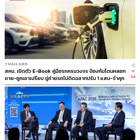
ในปีนั้นได้มีการเริ่ม ‘ปลูกป่า’ ทั้งหมด 100,000 ต้น โดยอาสา
สมัคร 10,000 คน ใน 1 วัน และได้ร่วมมือกับผู้แทนจำหน่ายฯ
THAILAND
บริษัทผู้ผลิตชิ้นส่วน และหน่วยงานต่างๆ ในการปลูกป่านิเวศ
สคบ. เปิดตัว E-Book คู่มือรถครบวงจร ป้องกันโดนหลอก
ทั่วประเทศไปแล้วทั้งสิ้น 1,350,000 ต้น
114
ขาย-ถูกเอาเปรียบ ขู่ค่ายรถไม่ติดฉลากปรับ 1 แสน-จำคุก
ตลอดจนกิจกรรมปลูกป่าชายเลน ณ ศูนย์ศึกษาธรรมชาติ
กองทัพบก (บางปู) จังหวัดสมุทรปราการ ที่ได้เริ่มต้นตั้งแต่ปี
พ.ศ. 2548 ซึ่งจนถึงปัจจุบันได้มีการปลูกป่าชายเลนในพื้นที่ไป
แล้วรวมทั้งสิ้น 642,800 ต้น
ถึงวันนี้โตโยต้าได้ปลูกต้นไม้เป็นจำนวนรวมราว 2 ล้านต้น
ทำให้สามารถดูดซับก๊าซคาร์บอนไดออกไซด์ได้ราว 19,200