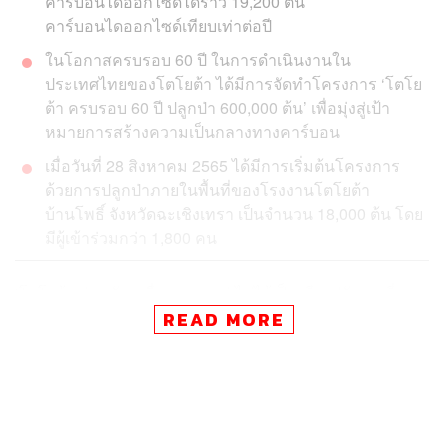
คาร์บอนไดออกไซด์ได้ราว 19,200 ตัน
คาร์บอนไดออกไซด์เทียบเท่าต่อปี
ในโอกาสครบรอบ 60 ปี ในการดำเนินงานใน
ประเทศไทยของโตโยต้า ได้มีการจัดทำโครงการ ‘โตโย
ต้า ครบรอบ 60 ปี ปลูกป่า 600,000 ต้น’ เพื่อมุ่งสู่เป้า
หมายการสร้างความเป็นกลางทางคาร์บอน
เมื่อวันที่ 28 สิงหาคม 2565 ได้มีการเริ่มต้นโครงการ
ด้วยการปลูกป่าภายในพื้นที่ของโรงงานโตโยต้า
บ้านโพธิ์ จังหวัดฉะเชิงเทรา เป็นจำนวน 18,000 ต้น โดย
มีผู้เข้าร่วมกว่า 1,800 คน
‘โตโยต้า ร่วมขับเคลื่อนอนาคต’ ไม่ได้เป็นเพียงปรัชญาที่วาง
ไว้สำหรับเป็นเป้าหมายของแบรนด์รถยนต์เบอร์ 1 ของไทย
READ MORE
เท่านั้น แต่ ‘โตโยต้า’ ยังใช้เป็นเข็มทิศนำทางสำหรับโครงกา
รอื่นๆ ที่จะเข้าร่วมขับเคลื่อนอนาคตในทุกๆ ด้าน
หนึ่งในนั้นคือการขับเคลื่อนเรื่อง ‘สิ่งแวดล้อม’ ซึ่งนี่เป็นเรื่อง
ใหญ่ที่ผู้คนทั่วโลกกำลังให้ความสนใจเป็นอย่างมาก เพราะ