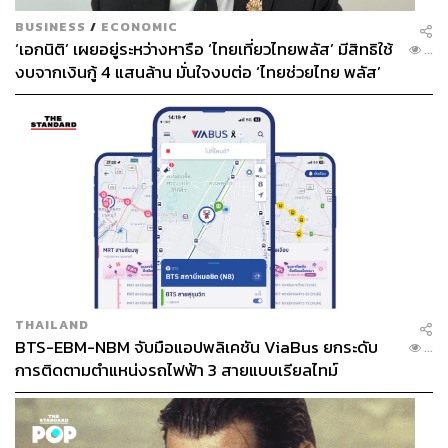
BUSINESS
/
ECONOMIC
‘เอกนิติ’ เผยอยู่ระหว่างหารือ ‘ไทยเที่ยวไทยพลัส’ มีสิทธิใช้
...
งบจากเงินกู้ 4 แสนล้าน มั่นใจงบต่อ ‘ไทยช่วยไทย พลัส’
เฟส 2 มีเพียงพอ
โดยได้กลับมา Kick-off ที่จุดตั้งต้นอีกครั้งที่โรงงานโตโยต้า
บ้านโพธิ์ ซึ่งได้มีการปลูกป่า 18,000 ต้น ที่ได้รับการสนับสนุน
THAILAND
ต้นกล้าจากกรมป่าไม้ และตั้งเป้าขยายการดำเนินงานสู่
BTS-EBM-NBM จับมือแอปพลิเคชัน ViaBus ยกระดับ
...
ภายนอกอีก 400,000 ต้นต่อไป เพื่อให้ครบตามเป้าหมายในปี
การติดตามตำแหน่งรถไฟฟ้า 3 สายแบบเรียลไทม์
นี้ที่ 600,000 ต้น
กิจกรรมปลูกป่าเมื่อวันที่ 28 สิงหาคม 2565 ที่โรงงานโตโย