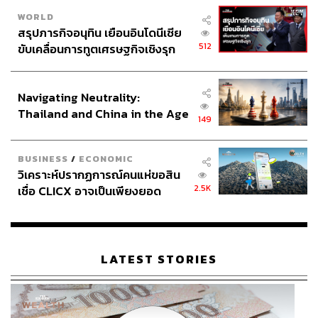
WORLD
สรุปภารกิจอนุทิน เยือนอินโดนีเซีย
512
ขับเคลื่อนการทูตเศรษฐกิจเชิงรุก
ประกาศหุ้นส่วนยุทธศาสตร์ไทย –
อินโดนีเซีย
Navigating Neutrality:
Thailand and China in the Age
149
of a New Global Order
BUSINESS
/
ECONOMIC
วิเคราะห์ปรากฏการณ์คนแห่ขอสิน
2.5K
เชื่อ CLICX อาจเป็นเพียงยอด
ภูเขาน้ำแข็ง ของปัญหาหนี้ครัว
เรือนไทยที่ถูกซุกไว้
LATEST STORIES