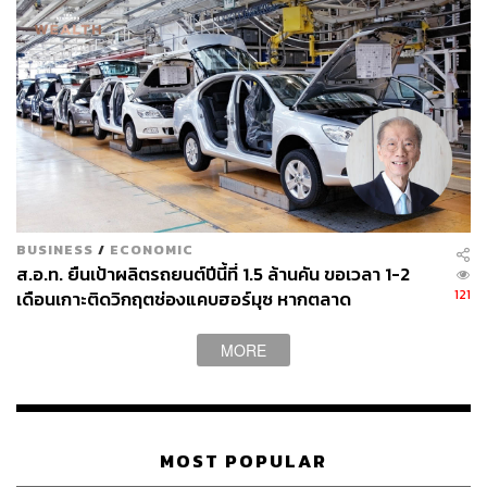
ผ่านการจัดการกระบวนการตลอดวงจรชีวิตผลิตภัณฑ์ (Life
Cycle Assessment) เพื่อลดผลกระทบต่อสิ่งแวดล้อม
BUSINESS
/
ECONOMIC
ส.อ.ท. ยืนเป้าผลิตรถยนต์ปีนี้ที่ 1.5 ล้านคัน ขอเวลา 1-2
121
เดือนเกาะติดวิกฤตช่องแคบฮอร์มุซ หากตลาด
ตะวันออกกลางทรุดอาจฉุดยอดผลิตต่ำเป้า หลังยอดส่ง
ออก 5 เดือนแรกหดตัวชัด
MORE
MOST POPULAR