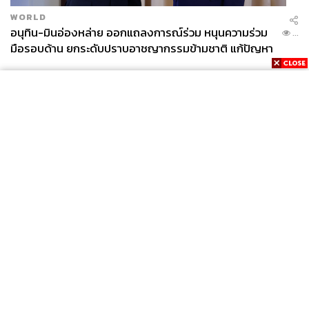
WORLD
อนุทิน-มินอ่องหล่าย ออกแถลงการณ์ร่วม หนุนความร่วม
...
มือรอบด้าน ยกระดับปราบอาชญากรรมข้ามชาติ แก้ปัญหา
หมอกควัน-มลพิษทางน้ำ
News
Wealth
Pop
Podcast
Video
Now
Opinion
Careers
Events
Privacy
About
Contact
Policy
FOR
ADVERTISING
MEMBERSHIP