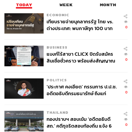
TODAY
WEEK
MONTH
ECONOMIC
เทียบรายจ่ายบุคลากรรัฐ ไทย vs.
0
ต่างประเทศ: พบภาษีทุก 100 บาท
ของคนไทยใช้ไปกับข้าราชการเฉียด
40 บาท
BUSINESS
แบงก์ไร้สาขา CLICX ปิดรับสมัคร
0
สินเชื่อชั่วคราว พร้อมส่งสัญญาณ
เพื่อเป็นการขยายผลการดำเนินงานด้านสิ่งแวดล้อม เนื่องใน
เตือนกลุ่มกู้เงินผิดวัตถุประสงค์-ให้
วาระโอกาสฉลองการดำเนินงานในประเทศไทยครบ 60 ปี
ข้อมูลเท็จ เตรียมดำเนินคดีเด็ดขาด
โตโยต้าจึงได้ริเริ่มโครงการ ‘โตโยต้า ครบรอบ 60 ปี ปลูกป่า
POLITICS
600,000 ต้น’ เพื่อเป็นอีกหนึ่งส่วนสำคัญในการช่วยดูดซับ
‘ประภาศ คงเอียด’ กรรมการ ป.ป.ช.
ก๊าซคาร์บอนไดออกไซด์
0
อดีตอธิบดีกรมธนารักษ์ ถึงแก่
อนิจกรรม
“สำหรับในปีนี้ เนื่องในวาระที่ครบรอบ 60 ปี ที่โตโยต้าเติบโต
คู่กับสังคมไทย โตโยต้าได้ประกาศนโยบายที่จะมุ่งสู่ความ
THAILAND
กองปราบฯ สอบเข้ม ‘อดีตอธิบดี
เป็นกลางทางคาร์บอน และหนึ่งในกิจกรรมที่ฉลองการครบ
0
สถ.’ คดีทุจริตสอบท้องถิ่น แจ้ง 6
รอบ 60 ปี คือการปลูกป่า 600,000 ต้น เพื่อเป็นการดูดซับก๊าซ