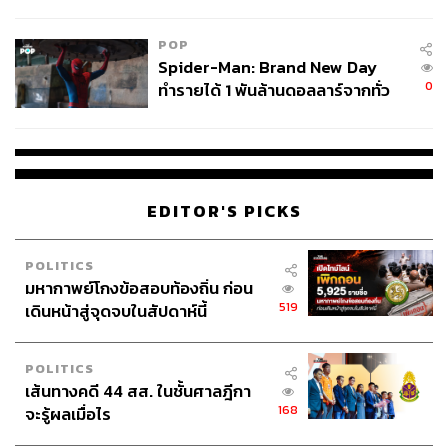
ข้อหาหนัก จ่อชง ป.ป.ช. 12 ส.ค. นี้
คาร์บอนไดออกไซด์ โดยกลับมา Kick-off ที่จุดตั้งต้นอีกครั้งที่
โรงงานบ้านโพธิ์”
POP
Spider-Man: Brand New Day
0
ทำรายได้ 1 พันล้านดอลลาร์จากทั่ว
โลกภายใน 6 วัน
EDITOR'S PICKS
POLITICS
มหากาพย์โกงข้อสอบท้องถิ่น ก่อน
519
เดินหน้าสู่จุดจบในสัปดาห์นี้
POLITICS
เส้นทางคดี 44 สส. ในชั้นศาลฎีกา
168
จะรู้ผลเมื่อไร