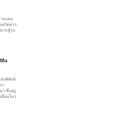
วชายแดน
ังหวัดตาก
การสู้รบ
ติใน
ังพิทักษ์
มา
 ซึ่งอยู่
คลื่อนไหว