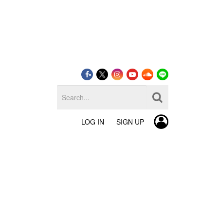
LOG IN
SIGN UP