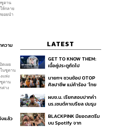
พซูดาน
มให้กลาย
ด้ทยอยนำ
LATEST
้ำความ
GET TO KNOW THEM:
ปิดเผย
เนื้อคู่ประตูถัดไป
ยในซูดาน
งแห่ง
นายกฯ ชวนช้อป OTOP
นซูดาน
ศิลปาชีพ แม่ค้าร้อง ‘ไทย
รต่าง
ช่วยไทย พลัส’ สุดยอด
ผบช.น. เรียกสอบปากคำ
ถามมีต่อไหม นายกฯ ตอบ
นร.เซนต์คาเบรียล ปมรุม
‘เดี๋ยวจะพยายาม’
ทำร้ายเพื่อน-ใช้ปืนขู่ สั่ง
BLACKPINK มียอดสตรีม
ดำเนินคดีแล้ว
ิงแล้ว
บน Spotify จาก
ประเทศไทยสูงถึง 536 ล้าน