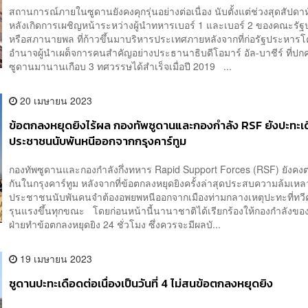
สถานการณ์ภายในซูดานยังคงคุกรุ่นอย่างต่อเนื่อง นับตั้งแต่ช่วงสุดสัปดาห
หลังเกิดการเผชิญหน้าระหว่างผู้นำทหารเบอร์ 1 และเบอร์ 2 ของคณะรั
หรือสภานายพล ที่ก้าวขึ้นมาบริหารประเทศภายหลังจากที่ก่อรัฐประหารโ
อำนาจผู้นำเผด็จการคนสำคัญอย่างประธานาธิบดีโอมาร์ อัล-บาชีร์ ที่ปก
ซูดานมานานเกือบ 3 ทศวรรษได้สำเร็จเมื่อปี 2019 ...
20 เมษายน 2023
ข้อตกลงหยุดยิงไร้ผล กองทัพซูดานและกองกำลัง RSF ยังปะทะเ
ประชาชนนับพันหนีออกจากกรุงคาร์ทูม
กองทัพซูดานและกองกำลังกึ่งทหาร Rapid Support Forces (RSF) ยังคงต่อส
กันในกรุงคาร์ทูม หลังจากที่ข้อตกลงหยุดยิงครั้งล่าสุดประสบความล้มเหล
ประชาชนนับพันคนจำต้องอพยพหนีออกจากเมืองท่ามกลางเหตุปะทะที่ทว
รุนแรงขึ้นทุกขณะ โดยก่อนหน้านี้นานาชาติได้เรียกร้องให้กองกำลังของ
ฝ่ายทำข้อตกลงหยุดยิง 24 ชั่วโมง ซึ่งควรจะมีผลบั...
19 เมษายน 2023
ซูดานปะทะเดือดต่อเนื่องเป็นวันที่ 4 ไม่สนข้อตกลงหยุดยิง