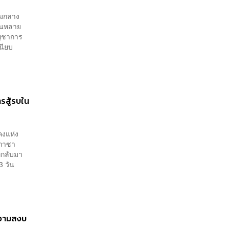
ามกลาง
านหลาย
ัญชาการ
นียบ
รสู้รบใน
คงแห่ง
นกาซา
่กลับมา
3 วัน
ความสงบ