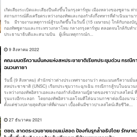
เกิดเสียงระเบิดและเสียงปืนดังขึ้นในกรุงคาร์ทูม เมืองหลวงของซูดาน ท่
สถานการณ์ตึงเครียดระหว่างกองทัพและกองกำลังกึ่งทหารที่ดำเนินมาน
วัน มีรายงานเหตุการณ์สู้รบเกิดขึ้นในวันนี้ (15 เมษายน) ใกล้กับกองบ
กองทัพซูดานและกระทรวงกลาโหม กลางกรุงคาร์ทูม ตลอดจนใกล้กับทำเ
ประธานาธิบดีและสนามบิน ผู้เห็นเหตุการณ์ก...
9 สิงหาคม 2022
คณะมนตรีความมั่นคงแห่งสหประชาชาติเรียกประชุมด่วน กรณีกา
ฉนวนกาซา
วันนี้ (9 สิงหาคม) สำนักข่าวต่างประเทศรายงานว่า คณะมนตรีความมั่น
สหประชาชาติ (UNSC) เรียกประชุมวาระฉุกเฉิน กรณีการสู้รบในฉนว
ระหว่างกองทัพอิสราเอลและกองกำลังอิสลามญิฮาดของชาวปาเลสไตน์ ที
รุนแรงอีกระลอก โดยกองทัพอิสราเอลโจมตีใส่ฉนวนกาซาต่อเนื่องนาน 
ตั้งแต่ช่วงปลายสุดสัปดาห์ที่ผ่านมา เบื้องต้นมีชาวปาเลสไตน์เสียชีวิต...
27 ธันวาคม 2021
ตชด. ลาดตระเวนชายแดนแม่สอด ป้องกันรุกล้ำอธิปไตย รักษา