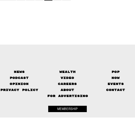
News
Wealth
Pop
Podcast
Video
Now
Opinion
Careers
Events
Privacy Policy
About
Contact
FOR ADVERTISING
MEMBERSHIP