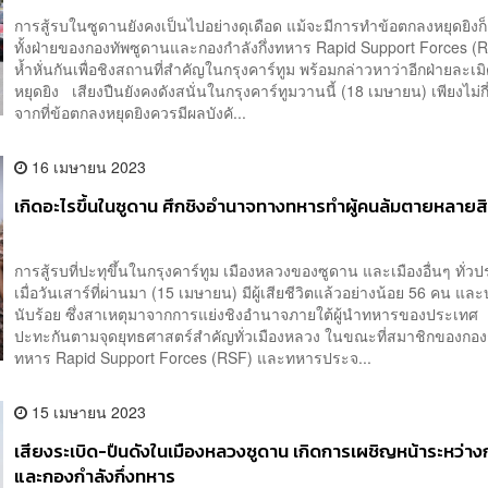
การสู้รบในซูดานยังคงเป็นไปอย่างดุเดือด แม้จะมีการทำข้อตกลงหยุดยิง
ทั้งฝ่ายของกองทัพซูดานและกองกำลังกึ่งทหาร Rapid Support Forces (R
ห้ำหั่นกันเพื่อชิงสถานที่สำคัญในกรุงคาร์ทูม พร้อมกล่าวหาว่าอีกฝ่ายละเ
หยุดยิง เสียงปืนยังคงดังสนั่นในกรุงคาร์ทูมวานนี้ (18 เมษายน) เพียงไม่กี
จากที่ข้อตกลงหยุดยิงควรมีผลบังคั...
16 เมษายน 2023
เกิดอะไรขึ้นในซูดาน ศึกชิงอำนาจทางทหารทำผู้คนล้มตายหลายส
การสู้รบที่ปะทุขึ้นในกรุงคาร์ทูม เมืองหลวงของซูดาน และเมืองอื่นๆ ทั่ว
เมื่อวันเสาร์ที่ผ่านมา (15 เมษายน) มีผู้เสียชีวิตแล้วอย่างน้อย 56 คน แล
นับร้อย ซึ่งสาเหตุมาจากการแย่งชิงอำนาจภายใต้ผู้นำทหารของประเทศ
ปะทะกันตามจุดยุทธศาสตร์สำคัญทั่วเมืองหลวง ในขณะที่สมาชิกของกองกำ
ทหาร Rapid Support Forces (RSF) และทหารประจ...
15 เมษายน 2023
เสียงระเบิด-ปืนดังในเมืองหลวงซูดาน เกิดการเผชิญหน้าระหว่า
และกองกำลังกึ่งทหาร