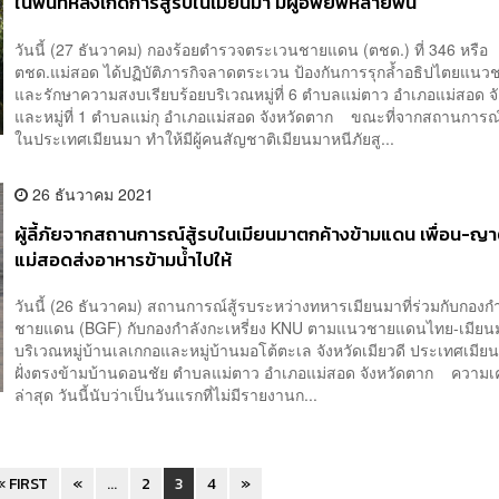
ในพื้นที่หลังเกิดการสู้รบในเมียนมา มีผู้อพยพหลายพัน
วันนี้ (27 ธันวาคม) กองร้อยตำรวจตระเวนชายแดน (ตชด.) ที่ 346 หรือ
ตชด.แม่สอด ได้ปฏิบัติภารกิจลาดตระเวน ป้องกันการรุกล้ำอธิปไตยแน
และรักษาความสงบเรียบร้อยบริเวณหมู่ที่ 6 ตำบลแม่ตาว อำเภอแม่สอด จ
และหมู่ที่ 1 ตำบลแม่กุ อำเภอแม่สอด จังหวัดตาก ขณะที่จากสถานการณ์
ในประเทศเมียนมา ทำให้มีผู้คนสัญชาติเมียนมาหนีภัยสู...
26 ธันวาคม 2021
ผู้ลี้ภัยจากสถานการณ์สู้รบในเมียนมาตกค้างข้ามแดน เพื่อน-ญา
แม่สอดส่งอาหารข้ามน้ำไปให้
วันนี้ (26 ธันวาคม) สถานการณ์สู้รบระหว่างทหารเมียนมาที่ร่วมกับกองกำล
ชายแดน (BGF) กับกองกำลังกะเหรี่ยง KNU ตามแนวชายแดนไทย-เมียน
บริเวณหมู่บ้านเลเกกอและหมู่บ้านมอโต้ตะเล จังหวัดเมียวดี ประเทศเมียนมา
ฝั่งตรงข้ามบ้านดอนชัย ตำบลแม่ตาว อำเภอแม่สอด จังหวัดตาก ความเ
ล่าสุด วันนี้นับว่าเป็นวันแรกที่ไม่มีรายงานก...
« FIRST
«
...
2
3
4
»