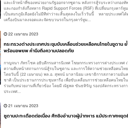
และเจ้าหน้าที่ของหน่วยงานรัฐออกจากซูดาน หลังการสู้รบระหว่างกองทั
และกองกำลังกึ่งทหาร Rapid Support Forces (RSF) ที่เปลี่ยนกรุงคาร์ทู
เป็นสมรภูมิเลือดยังไม่มีทีท่าว่าจะสิ้นสุดลงในเร็ววันนี้ หลายประเทศไ
เครื่องบินมาลงจอดและจัดขบวนรถในกรุงคาร์ทูม...
22 เมษายน 2023
กระทรวงต่างประเทศประชุมขับเคลื่อนช่วยเหลือคนไทยในซูดาน ย
พร้อมอพยพ คำนึงถึงความปลอดภัย
กาญจนา ภัทรโชค อธิบดีกรมสารนิเทศ โฆษกกระทรวงการต่างประเทศ เ
ความคืบหน้าสถานการณ์สู้รบในซูดาน และการให้ความช่วยเหลือคนไท
โดยวันนี้ (22 เมษายน) พล.อ. สุพจน์ มาลานิยม เลขาธิการสภาความมั่นค
ชาติ เป็นประธานการประชุมหารือ เพื่อขับเคลื่อนการช่วยเหลือคนไทยใ
ร่วมกับหน่วยงานที่เกี่ยวข้อง โดยมี ณัฐพล ขันธหิรัญ รองปลัดกระทรวงกา
ประเทศ...
21 เมษายน 2023
ซูดานปะทะเดือดต่อเนื่อง ศึกชิงอำนาจผู้นำทหาร แม้ประกาศหยุดย