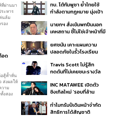
ทบ. โต้กัมพูชา ย้ำไทยใช้
์ที่ผ่านมา
ครั้ง ตลอด 10 ปีที่ผ่านมา
ฐประหาร
กำลังตามกฎหมาย มุ่งเป้า
ค่นล้ม
หมายทางทหาร ชี้ความเสีย
ครอง
นายกฯ สั่งเข้มพกปืนนอก
หายไทยไม่อาจลบด้วย
เคหสถาน ชี้ไม่ใช่เจ้าหน้าที่มี
ข้อมูลบิดเบือน
โทษอุกฉกรรจ์ ปืนถูกขโมย
ยศชนัน เคาะแผนความ
ก่อเหตุ เจ้าของร่วมรับผิด
ปลอดภัยในรั้วโรงเรียน
ดือด
90 วัน ส่งนักสุขภาพจิต
Travis Scott ไม่รู้สึก
ดูแล-คุมเข้มคัดกรองสิ่ง
กดดันที่ไม่เคยชนะรางวัล
ผิดกฎหมาย
ู้ห้ำหั่น
แกรมมี่ แม้มีชื่อเข้าชิงมา
ว ส่งผลให้
INC MATAWEE เปิดตัว
แล้ว 10 ครั้ง
ีความ
ซิงเกิลใหม่ ‘รอบที่ล้าน
ทั้งสอง
(Loop)’ ที่ได้ เน PERSES
ทำไมทรัมป์เดินหน้าจำกัด
มาแสดงในมิวสิกวิดีโอ
สิทธิการได้สัญชาติ
อเมริกันโดยกำเนิดอีกครั้ง
แม้ศาลสูงสุดเคยตัดสิน
คัดค้าน