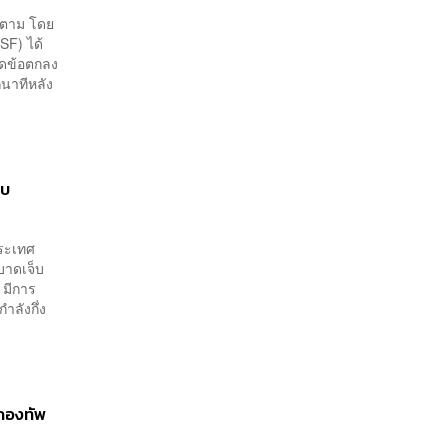
ก็ตาม โดย
SF) ได้
มิดข้อตกลง
่นาทีหลัง
ิบ
ประเทศ
ะบาดเจ็บ
 มีการ
ลังกึ่ง
งกองทัพ