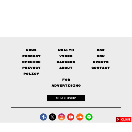
News
Wealth
Pop
Podcast
Video
Now
Opinion
Careers
Events
Privacy
About
Contact
Policy
FOR
ADVERTISING
MEMBERSHIP
© 2017-
2026
The Standard. All rights reserved.