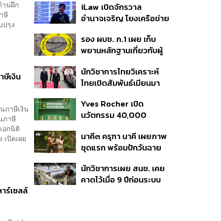
้านฝึก
iLaw เปิดจักรวาล
งานวิจัยถูกอ้างอิงสูงสุด
าษี
อำนาจเจริญ โยงเครือข่าย
แซงสหรัฐฯ
บปรุง
ผู้สมัคร สว. พร้อมตั้งข้อ
รอง ผบช. ภ.1 เผย เก็บ
สังเกตลงสมัครตรง
พยานหลักฐานเกี่ยวกับผู้
คุณสมบัติหรือไม่
ก่อเหตุยิงในโรงเรียนไป
นักวิชาการไทยวิเคราะห์
ตรวจสอบทั้งหมดแล้ว
ษีเงิน
ไทยเปิดสัมพันธ์เมียนมา
แนะขีดเส้นให้ชัดเป็นมิตร
Yves Rocher เปิด
ได้ถึงจุดไหน
นภาษีเงิน
นวัตกรรม 40,000
านภาษี
Micro-Pearls ในเซรั่ม
เอกนิติ
นาคี๓ ครุฑา นาคี เผยภาพ
ใหม่
 เปิดเผย
ชุดแรก พร้อมปักวันฉาย
22 ต.ค. นี้
นักวิชาการเผย สนช. เคย
คาดไว้เมื่อ 9 ปีก่อนระบบ
าร์เซลล์
เลือก สว. มีช่องโหว่ให้
นักการเมืองส่งกลุ่มจัดตั้ง
เข้าแทรกแซง 5 พันล้านยึด