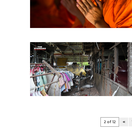
2 of 12
«