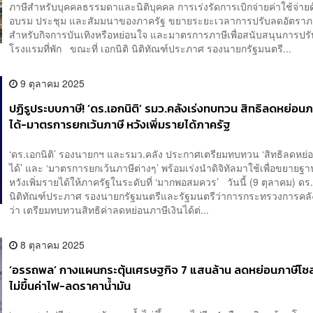
ภาษีสำหรับบุคคลธรรมดาและนิติบุคคล การเร่งรัดการเบิกจ่ายค่าใช้จ่ายด
อบรม ประชุม และสัมมนาของภาครัฐ ขยายระยะเวลาการปรับลดอัตราภ
สำหรับกิจการบันเทิงหรือหย่อนใจ และมาตรการภาษีเพื่อสนับสนุนการปรั
โรงแรมที่พัก ขณะที่ เอกนิติ นิติทัณฑ์ประภาศ รองนายกรัฐมนตรี...
9 ตุลาคม 2025
ปฏิรูประบบภาษี! ‘ดร.เอกนิติ’ รมว.คลังเร่งทบทวน สิทธิลดหย่อนภา
ได้-มาตรการยกเว้นภาษี หวังเพิ่มรายได้ภาครัฐ
‘ดร.เอกนิติ’ รองนายกฯ และรมว.คลัง ประกาศเตรียมทบทวน ‘สิทธิลดหย่อ
ได้’ และ ‘มาตรการยกเว้นภาษีต่างๆ’ พร้อมเร่งนำดิจิทัลมาใช้เพื่อขยายฐ
หวังเพิ่มรายได้ให้ภาครัฐในระดับที่ ‘มากพอสมควร’ วันนี้ (9 ตุลาคม) ดร.
นิติทัณฑ์ประภาศ รองนายกรัฐมนตรีและรัฐมนตรีว่าการกระทรวงการคลัง
ว่า เตรียมทบทวนสิทธิค่าลดหย่อนภาษีเงินได้ต่...
8 ตุลาคม 2025
‘อรรถพล’ กางแผนกระตุ้นเศรษฐกิจ 7 แสนล้าน ลดหย่อนภาษีโซล
ไม่ขึ้นค่าไฟ-ลดราคาน้ำมัน