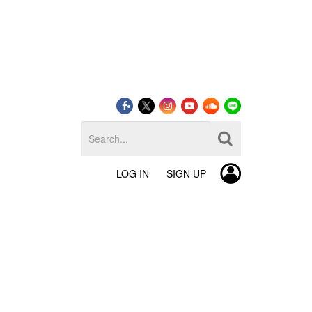
LOG IN
SIGN UP