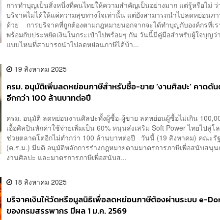
การทำบุญเป็นสิ่งหนึ่งที่คนไทยให้ความสำคัญเป็นอย่างมาก แต่รู้หรือไม่ ว
บริจาคไม่ได้ให้แค่ความสุขทางใจเท่านั้น แต่ยังสามารถนำไปลดหย่อนภาษี
ด้วย การบริจาคที่ถูกต้องตามกฎหมายนอกจากจะได้ทำบุญกับองค์กรที่เ
พร้อมกับประหยัดเงินในกระเป๋าไปพร้อมๆ กัน วันนี้มีคู่มือสำหรับผู้ใจบุญว
แบบไหนที่สามารถนำไปลดหย่อนภาษีได้บ้า...
19 สิงหาคม 2025
ครม. อนุมัติเพิ่มลดหย่อนภาษีสำหรับซื้อ-ขาย ‘งานศิลปะ’ คาดด
อีกกว่า 100 ล้านบาทต่อปี
ครม. อนุมัติ ลดหย่อนงานศิลปะทั้งผู้ซื้อ-ผู้ขาย ลดหย่อนผู้ซื้อไม่เกิน 100,
เอื้อศิลปินหักค่าใช้จ่ายเพิ่มเป็น 60% หนุนส่งเสริม Soft Power ไทยไปสู่
ช่วยตลาดโตอีกไม่ต่ำกว่า 100 ล้านบาทต่อปี วันนี้ (19 สิงหาคม) คณะรั
(ค.ร.ม.) มีมติ อนุมัติหลักการร่างกฎหมายตามมาตรการภาษีเพื่อสนับสนุน
งานศิลปะ และมาตรการภาษีเพื่อสนับส...
18 สิงหาคม 2025
บริจาคเงินให้วัดหรือมูลนิธิเพื่อลดหย่อนภาษีต้องผ่านระบบ e-D
ของกรมสรรพากร มีผล 1 ม.ค. 2569