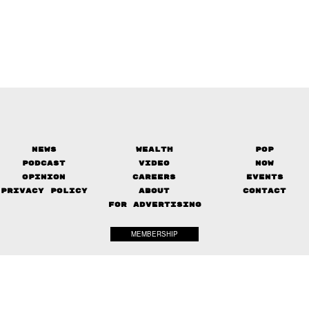
News
Wealth
Pop
Podcast
Video
Now
Opinion
Careers
Events
Privacy Policy
About
Contact
FOR ADVERTISING
MEMBERSHIP
© 2017-
2026
The Standard. All rights reserved.