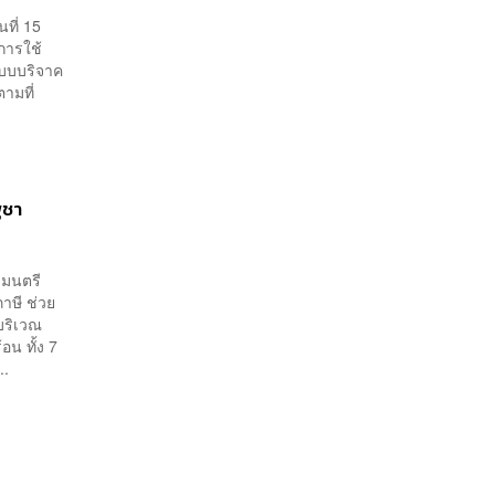
นที่ 15
การใช้
ะบบบริจาค
ามที่
ูชา
ฐมนตรี
าษี ช่วย
บริเวณ
น ทั้ง 7
..