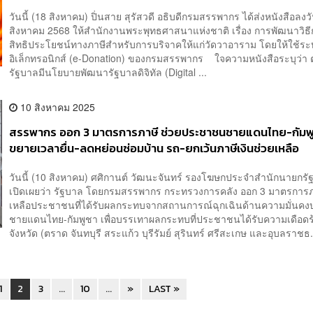
วันนี้ (18 สิงหาคม) ปิ่นสาย สุรัสวดี อธิบดีกรมสรรพากร ได้ส่งหนังสือลงวั
สิงหาคม 2568 ให้สำนักงานพระพุทธศาสนาแห่งชาติ เรื่อง การพัฒนาวิธี
สิทธิประโยชน์ทางภาษีสำหรับการบริจาคให้แก่วัดวาอาราม โดยให้ใช้ร
อิเล็กทรอนิกส์ (e-Donation) ของกรมสรรพากร ใจความหนังสือระบุว่า ต
รัฐบาลมีนโยบายพัฒนารัฐบาลดิจิทัล (Digital ...
10 สิงหาคม 2025
สรรพากร ออก 3 มาตรการภาษี ช่วยประชาชนชายแดนไทย-กัมพ
ขยายเวลายื่น-ลดหย่อนซ่อมบ้าน รถ-ยกเว้นภาษีเงินช่วยเหลือ
วันนี้ (10 สิงหาคม) ศศิกานต์ วัฒนะจันทร์ รองโฆษกประจำสำนักนายกรั
เปิดเผยว่า รัฐบาล โดยกรมสรรพากร กระทรวงการคลัง ออก 3 มาตรการภ
เหลือประชาชนที่ได้รับผลกระทบจากสถานการณ์ฉุกเฉินด้านความมั่นคง
ชายแดนไทย-กัมพูชา เพื่อบรรเทาผลกระทบที่ประชาชนได้รับความเดือดร้อ
จังหวัด (ตราด จันทบุรี สระแก้ว บุรีรัมย์ สุรินทร์ ศรีสะเกษ และอุบลราชธ.
1
2
3
...
10
...
»
LAST »