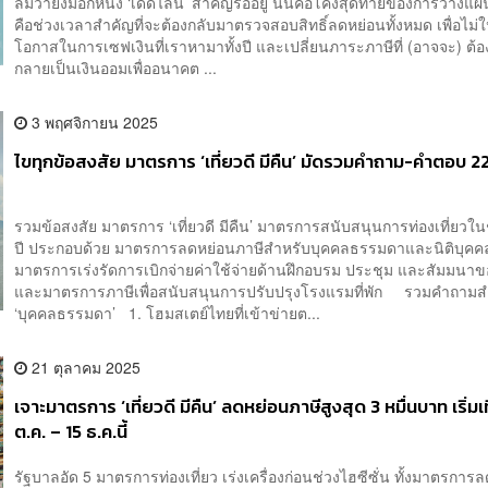
ลืมว่ายังมีอีกหนึ่ง ‘เดดไลน์’ สำคัญรออยู่ นั่นคือโค้งสุดท้ายของการวางแผ
คือช่วงเวลาสำคัญที่จะต้องกลับมาตรวจสอบสิทธิ์ลดหย่อนทั้งหมด เพื่อไม่
โอกาสในการเซฟเงินที่เราหามาทั้งปี และเปลี่ยนภาระภาษีที่ (อาจจะ) ต้อง
กลายเป็นเงินออมเพื่ออนาคต ...
3 พฤศจิกายน 2025
ไขทุกข้อสงสัย มาตรการ ‘เที่ยวดี มีคืน’ มัดรวมคำถาม-คำตอบ 22
รวมข้อสงสัย มาตรการ ‘เที่ยวดี มีคืน’ มาตรการสนับสนุนการท่องเที่ยวใ
ปี ประกอบด้วย มาตรการลดหย่อนภาษีสำหรับบุคคลธรรมดาและนิติบุคค
มาตรการเร่งรัดการเบิกจ่ายค่าใช้จ่ายด้านฝึกอบรม ประชุม และสัมมนา
และมาตรการภาษีเพื่อสนับสนุนการปรับปรุงโรงแรมที่พัก รวมคำถามส
‘บุคคลธรรมดา’ 1. โฮมสเตย์ไทยที่เข้าข่ายต...
21 ตุลาคม 2025
เจาะมาตรการ ‘เที่ยวดี มีคืน’ ลดหย่อนภาษีสูงสุด 3 หมื่นบาท เริ่มเ
ต.ค. – 15 ธ.ค.นี้
รัฐบาลอัด 5 มาตรการท่องเที่ยว เร่งเครื่องก่อนช่วงไฮซีซั่น ทั้งมาตรการ