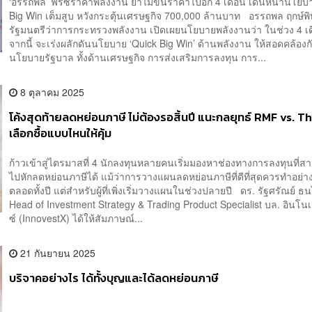
‘อรรถพล’ ฟรีซราคาพลังงาน ย้ำไม่ขึ้นราคาไปอีก 4 เดือน เดินหน้านโยบ
Big Win เต็มสูบ หวังกระตุ้นเศรษฐกิจ 700,000 ล้านบาท อรรถพล ฤกษ์พิบ
รัฐมนตรีว่าการกระทรวงพลังงาน เปิดเผยนโยบายพลังงานว่า ในช่วง 4 เ
จากนี้ จะเร่งผลักดันนโยบาย ‘Quick Big Win’ ด้านพลังงาน ให้สอดคล้องก
นโยบายรัฐบาล ทั้งด้านเศรษฐกิจ การส่งเสริมการลงทุน การ...
8 ตุลาคม 2025
โค้งสุดท้ายลดหย่อนภาษี ไม่ต้องรอสิ้นปี แนะกลยุทธ์ RMF vs. T
เลือกซื้อแบบไหนให้คุ้ม
ก้าวเข้าสู่ไตรมาสที่ 4 นักลงทุนหลายคนเริ่มมองหาช่องทางการลงทุนที่
ไปหักลดหย่อนภาษีได้ แม้ว่าการวางแผนลดหย่อนภาษีที่ดีที่สุดควรทำอย่างต
ตลอดทั้งปี แต่สำหรับผู้ที่เพิ่งเริ่มวางแผนในช่วงปลายปี ดร. รัฐศรัณย์ 
Head of Investment Strategy & Trading Product Specialist บล. อินโนเ
ซ์ (InnovestX) ได้ให้สัมภาษณ์...
21 กันยายน 2025
บริจาคอย่างไร ได้ทั้งบุญและได้ลดหย่อนภาษี