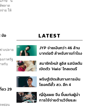
นภาษี นี่
ให้พลาด
จ่าย ให้
LATEST
 ข้อ
JYP จ่ายเงินกว่า 46 ล้าน
นช่วงปลาย
บาทต่อปี สำหรับการทำโรง
ล
อาหารออร์แกนิกในบริษัท
ของภาครัฐ
สมาชิกใหม่! ลูอิส แฮมิลตัน
ำหรับ
เปิดตัว ‘Halo’ โกลเดนรี
ทรีฟเวอร์ตัวใหม่
พริษฐ์เปิดเส้นทางการเงิน
โยงคดีฮั้ว สว. อีก 4
ที่ยว 29
จังหวัด พบ ส.อบจ.
ญี่ปุ่นเผย จีน ขึ้นแท่นผู้นำ
อำนาจเจริญโอนเงินให้เจ้า
การใช้จ่ายด้านวิจัยและ
หน้าที่ กกต. ฝ่ายสืบสวน
ลดหย่อน
พัฒนาโลก กวาดสัดส่วน