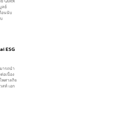
าย Quick
ประเทศได้
ูลย์
ดือนนับ
ับ
hai ESG
สามารถนำ
่อเนื่อง
ธนไพศาลกิจ
วสท์ เอก