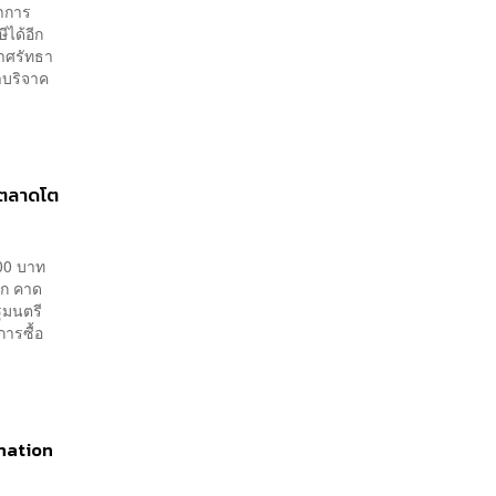
่าการ
ได้อีก
ราศรัทธา
่าบริจาค
ันตลาดโต
000 บาท
โลก คาด
ฐมนตรี
การซื้อ
onation