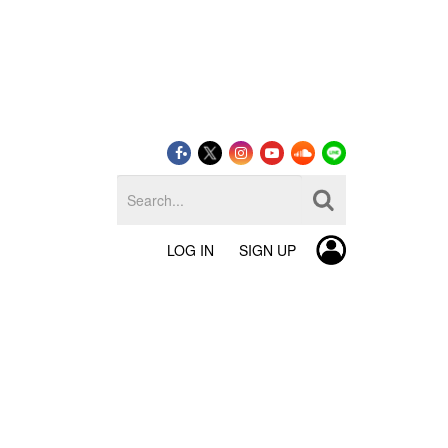
LOG IN
SIGN UP