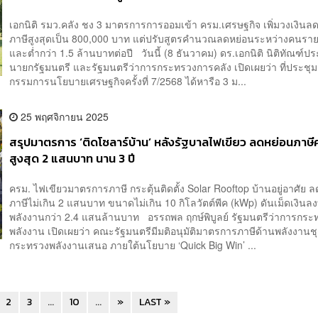
เอกนิติ รมว.คลัง ชง 3 มาตรการการออมเข้า ครม.เศรษฐกิจ เพิ่มวงเงินล
ภาษีสูงสุดเป็น 800,000 บาท แต่ปรับสูตรคำนวณลดหย่อนระหว่างคนรายไ
และต่ำกว่า 1.5 ล้านบาทต่อปี วันนี้ (8 ธันวาคม) ดร.เอกนิติ นิติทัณฑ์
นายกรัฐมนตรี และรัฐมนตรีว่าการกระทรวงการคลัง เปิดเผยว่า ที่ประช
กรรมการนโยบายเศรษฐกิจครั้งที่ 7/2568 ได้หารือ 3 ม...
25 พฤศจิกายน 2025
สรุปมาตรการ ‘ติดโซลาร์บ้าน’ หลังรัฐบาลไฟเขียว ลดหย่อนภาษ
สูงสุด 2 แสนบาท นาน 3 ปี
ครม. ไฟเขียวมาตรการภาษี กระตุ้นติดตั้ง Solar Rooftop บ้านอยู่อาศัย 
ภาษีไม่เกิน 2 แสนบาท ขนาดไม่เกิน 10 กิโลวัตต์พีค (kWp) ดันเม็ดเงินล
พลังงานกว่า 2.4 แสนล้านบาท อรรถพล ฤกษ์พิบูลย์ รัฐมนตรีว่าการกระ
พลังงาน เปิดเผยว่า คณะรัฐมนตรีมีมติอนุมัติมาตรการภาษีด้านพลังงานชุด
กระทรวงพลังงานเสนอ ภายใต้นโยบาย ‘Quick Big Win’ ...
2
3
...
10
...
»
LAST »