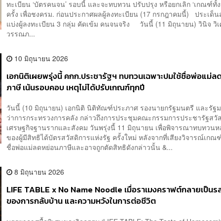
ทะเบียน ‘บัตรคนจน’ รอบนี้ และจะทบทวน ปรับปรุง หรือยกเลิก ‘เกณฑ์ทั้ง
ครั้ง เพื่อชงครม. ก่อนประกาศผลผู้ลงทะเบียน (17 กรกฎาคมนี้) ประเด
แบ่งผู้ลงทะเบียน 3 กลุ่ม คัดเข้ม คนจนจริง วันนี้ (11 มิถุนายน) วินิจ วิ
วรรณภ...
10 มิถุนายน 2026
เอกนิติเผยพรุ่งนี้ คกก.ประชารัฐฯ ทบทวนเฉพาะปมใช้ชื่อพ่อแม่ล
ภาษี เน้นรอบคอบ เหตุไม่ได้ปรับเกณฑ์ทุกปี
วันนี้ (10 มิถุนายน) เอกนิติ นิติทัณฑ์ประภาศ รองนายกรัฐมนตรี และรัฐ
ว่าการกระทรวงการคลัง กล่าวถึงการประชุมคณะกรรมการประชารัฐสวัสด
เศรษฐกิจฐานรากและสังคม วันพรุ่งนี้ 11 มิถุนายน เพื่อพิจารณาทบทวนห
ของผู้มีสิทธิได้บัตรสวัสดิการแห่งรัฐ ครั้งใหม่ หลังจากที่เสียงวิจารณ์เกณ
ชื่อพ่อแม่ลดหย่อนภาษีและอาจถูกตัดสิทธิดังกล่าวนั้น &...
8 มิถุนายน 2026
LIFE TABLE x No Name Noodle เมื่อราเมงคราฟต์กลายเป็นร
ของการกลับบ้าน และความหวังในการต่อชีวิต