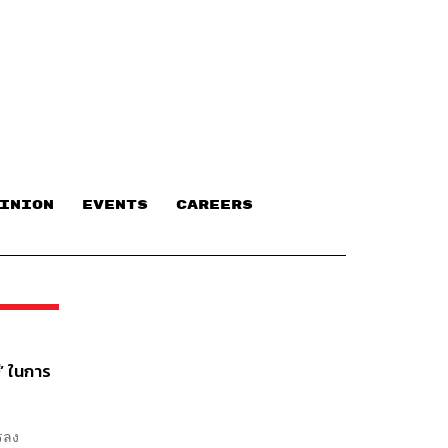
INION
EVENTS
CAREERS
’ ในการ
รลง