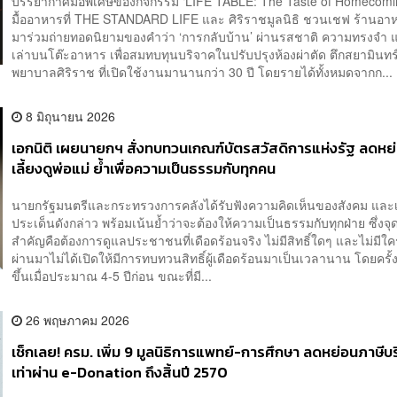
บรรยากาศมื้อพิเศษของกิจกรรม ‘LIFE TABLE: The Taste of Homecoming
มื้ออาหารที่ THE STANDARD LIFE และ ศิริราชมูลนิธิ ชวนเชฟ ร้านอาหา
มาร่วมถ่ายทอดนิยามของคำว่า ‘การกลับบ้าน’ ผ่านรสชาติ ความทรงจำ แล
เล่าบนโต๊ะอาหาร เพื่อสมทบทุนบริจาคในปรับปรุงห้องผ่าตัด ตึกสยามินทร
พยาบาลศิริราช ที่เปิดใช้งานมานานกว่า 30 ปี โดยรายได้ทั้งหมดจากก...
8 มิถุนายน 2026
เอกนิติ เผยนายกฯ สั่งทบทวนเกณฑ์บัตรสวัสดิการแห่งรัฐ ลดหย
เลี้ยงดูพ่อแม่ ย้ำเพื่อความเป็นธรรมกับทุกคน
นายกรัฐมนตรีและกระทรวงการคลังได้รับฟังความคิดเห็นของสังคม และเ
ประเด็นดังกล่าว พร้อมเน้นย้ำว่าจะต้องให้ความเป็นธรรมกับทุกฝ่าย ซึ่งจ
สำคัญคือต้องการดูแลประชาชนที่เดือดร้อนจริง ไม่มีสิทธิ์ใดๆ และไม่มีใค
ผ่านมาไม่ได้เปิดให้มีการทบทวนสิทธิ์ผู้เดือดร้อนมาเป็นเวลานาน โดยครั้ง
ขึ้นเมื่อประมาณ 4-5 ปีก่อน ขณะที่มี...
26 พฤษภาคม 2026
เช็กเลย! ครม. เพิ่ม 9 มูลนิธิการแพทย์-การศึกษา ลดหย่อนภาษีบ
เท่าผ่าน e-Donation ถึงสิ้นปี 2570