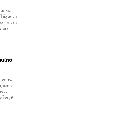
ดหย่อน
ด้สูงกว่า
ประภาศ รอง
ุมคณะ
ีคนไทย
ลดหย่อน
งทุนภาค
ทรวง
ใหญ่ที่