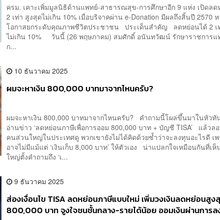
ครม. เคาะเพิ่มมูลนิธิด้านแพทย์-สาธารณสุข-การศึกษาอีก 9 แห่ง เปิดลด
2 เท่า สูงสุดไม่เกิน 10% เมื่อบริจาคผ่าน e-Donation มีผลถึงสิ้นปี 2570 หว
โอกาสยกระดับคุณภาพชีวิตประชาชน ประเด็นสำคัญ ลดหย่อนได้ 2 เท่
ไม่เกิน 10% วันนี้ (26 พฤษภาคม) สมศักดิ์ อนันทวัฒน์ รักษาราชการแ
ก...
10 ธันวาคม 2025
ผมจะหาเงิน 800,000 บาทมาจากไหนครับ?
ผมจะหาเงิน 800,000 บาทมาจากไหนครับ? คำถามนี้โผล่ขึ้นมาในหัวทันท
อ่านข่าว ‘ลดหย่อนภาษีเพื่อการออม 800,000 บาท + บัญชี TISA’ แล้วล
คนส่วนใหญ่ในประเทศดู พวกเขายังไม่ได้คิดด้วยซ้ำว่าจะลงทุนอะไรดี เพร
อาจไม่มีแม้แต่ ‘เงินเก็บ 8,000 บาท’ ให้ตัวเอง น่าแปลกใจเหมือนกันที่เห
ใหญ่ตั้งคำถามถึง ‘เ...
9 ธันวาคม 2025
ส่องเงื่อนไข TISA ลดหย่อนภาษีแบบใหม่ เพิ่มวงเงินลดหย่อนสูงส
800,000 บาท จูงใจชนชั้นกลาง-รายได้น้อย ออมเงินผ่านการล