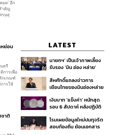
หมด’ อีก
็นสำคัญ
เศรษสุ
LATEST
ดหย่อน
นายกฯ’ เป็นเจ้าภาพเลี้ยง
มนตรี
รับรอง ‘มิน อ่อง หล่าย’
ิการเพื่อ
พร้อมเชิญบิ๊กธุรกิจไทย
ลักเกณฑ์
สีหศักดิ์แถลงข่าวการ
ร่วมงาน
ฑ์การใช้
เยือนไทยของมินอ่องหล่าย
ชี้หารือทวิภาคี ครอบคลุม
เงินบาท ‘แข็งค่า’ หนักสุด
สร้างสรรค์ ตรงไปตรงมา
รอบ 6 สัปดาห์ หลังปฏิบัติ
ย้ำต้องการให้เมียนมากลับ
การแทรกแซงเยนของ
สู่อาเซียน
สชาติ
โรมเผยข้อมูลใหม่ปมทุจริต
สหรัฐฯ-ญี่ปุ่น Standard
สอบท้องถิ่น ย้อนเอกสาร
Chartered เปิดเป้าสิ้นปีนี้
ประชุมปี 2567 พบชื่อ
จ่อแข็งต่อแตะ 32.50 บาท