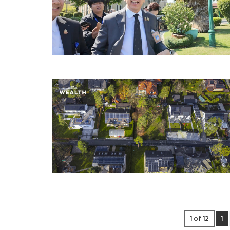
1 of 12
1