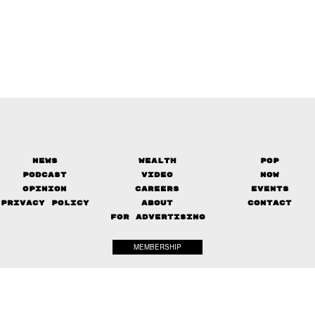
News
Wealth
Pop
Podcast
Video
Now
Opinion
Careers
Events
Privacy Policy
About
Contact
FOR ADVERTISING
MEMBERSHIP