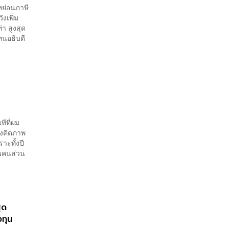
เพียงพอ
หย่อนภาษี
ังเพิ่ม
า สูงสุด
ทนอธิบดี
ีที่ผม
องคิดภาพ
าะทั้งปี
็นคนส่วน
ุด
งทุน