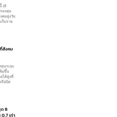
้ (8
ารลงทุน
ังคมสูงวัย
เก็บราย
ี่สังคม
งทุนระยะ
ิ่มขึ้น
ด้สูงที่
รือปิด
ุด 8
0.7 เท่า