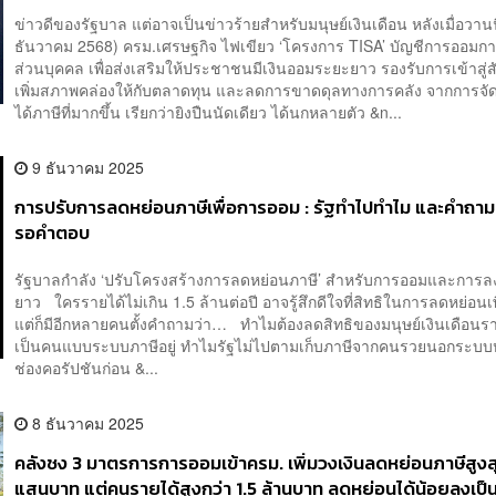
ข่าวดีของรัฐบาล แต่อาจเป็นข่าวร้ายสำหรับมนุษย์เงินเดือน หลังเมื่อวานนี
ธันวาคม 2568) ครม.เศรษฐกิจ ไฟเขียว ‘โครงการ TISA’ บัญชีการออมก
ส่วนบุคคล เพื่อส่งเสริมให้ประชาชนมีเงินออมระยะยาว รองรับการเข้าสู่ส
เพิ่มสภาพคล่องให้กับตลาดทุน และลดการขาดดุลทางการคลัง จากการจัด
ได้ภาษีที่มากขึ้น เรียกว่ายิงปืนนัดเดียว ได้นกหลายตัว &n...
9 ธันวาคม 2025
การปรับการลดหย่อนภาษีเพื่อการออม : รัฐทำไปทำไม และคำถามท
รอคำตอบ
รัฐบาลกำลัง ‘ปรับโครงสร้างการลดหย่อนภาษี’ สำหรับการออมและการล
ยาว ใครรายได้ไม่เกิน 1.5 ล้านต่อปี อาจรู้สึกดีใจที่สิทธิในการลดหย่อนเพ
แต่ก็มีอีกหลายคนตั้งคำถามว่า… ทำไมต้องลดสิทธิของมนุษย์เงินเดือนรายไ
เป็นคนแบบระบบภาษีอยู่ ทำไมรัฐไม่ไปตามเก็บภาษีจากคนรวยนอกระบบห
ช่องคอรัปชันก่อน &...
8 ธันวาคม 2025
คลังชง 3 มาตรการการออมเข้าครม. เพิ่มวงเงินลดหย่อนภาษีสูงส
แสนบาท แต่คนรายได้สูงกว่า 1.5 ล้านบาท ลดหย่อนได้น้อยลงเป็น 