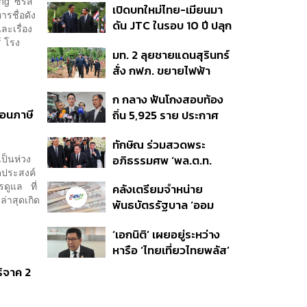
’ ซีรีส์
เปิดบทใหม่ไทย-เมียนมา
อนุทิน จ่อสอบต่อเอี่ยว
ต่อดอลลาร์
รชื่อดัง
ดัน JTC ในรอบ 10 ปี ปลุก
ตัดตอน ม.บูรพา หรือไม่
ะเรื่อง
‘เส้นเลือดใหญ่’ ค้า
์ โรง
มท. 2 ลุยชายแดนสุรินทร์
ชายแดน ท่าเรือน้ำลึก
สั่ง กฟภ. ขยายไฟฟ้า
ทวาย
‘ปราสาทตาควาย–เนิน
ก กลาง ฟันโกงสอบท้อง
350’ เสริมความมั่นคง
่อนภาษี
ถิ่น 5,925 ราย ประกาศ
ชายแดน
บัญชีใหม่ 7 ส.ค. ส่วน 97
ทักษิณ ร่วมสวดพระ
ราย รอ ป.ป.ช. ขีดเส้นแล้ว
ป็นห่วง
อภิธรรมศพ ‘พล.ต.ท.
เสร็จ 31 ส.ค.
ุดประสงค์
ผ่อน’ บิดา ‘พักตร์พิไล ทวี
รดูแล ที่
คลังเตรียมจำหน่าย
สิน’ สิริอายุ 103 ปี แกนนำ
ล่าสุดเกิด
พันธบัตรรัฐบาล ‘ออม
เพื่อไทย-บุคคลหลาก
พลัส’ รอบถัดไป เร็วสุด 4
วงการร่วมอาลัย
‘เอกนิติ’ เผยอยู่ระหว่าง
ก.ย.นี้ อาจเพิ่มสัดส่วนการ
หารือ ‘ไทยเที่ยวไทยพลัส’
ขายแบบ Small Lot First
มีสิทธิใช้งบจากเงินกู้ 4
มากขึ้น
ริจาค 2
แสนล้าน มั่นใจงบต่อ ‘ไทย
ช่วยไทย พลัส’ เฟส 2 มี