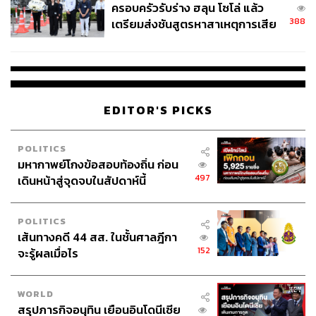
ครอบครัวรับร่าง ฮลุน โซโล่ แล้ว
เงินเดือน 50,000 บาท: ฐานภาษีอยู่ที่ 10% การลดหย่อน
388
เตรียมส่งชันสูตรหาสาเหตุการเสีย
พิเศษช่วยลดเงินได้สุทธิลงมาช่วยประหยัดภาษีได้ถึง
ชีวิต
8,000 บาท
เงินเดือน 100,000 บาท: ฐานภาษีอยู่ที่ 25% การลด
หย่อนพิเศษช่วยลดเงินได้สุทธิลงมาอยู่ในฐานภาษีที่ต่ำ
กว่า (20%) และช่วยประหยัดภาษีได้ 17,500 บาท
EDITOR'S PICKS
การบริจาคที่สามารถลดหย่อนภาษีได้ จึงเป็นโอกาสที่ดี
POLITICS
สำหรับทุกคนที่ต้องการทำความดีและช่วยพัฒนาสังคมไป
มหากาพย์โกงข้อสอบท้องถิ่น ก่อน
พร้อมๆ กับการวางแผนภาษีอย่างชาญฉลาด แต่อย่าลืมตรวจ
497
เดินหน้าสู่จุดจบในสัปดาห์นี้
สอบข้อมูลและหลักฐานให้ครบถ้วนก่อนยื่นภาษี เพื่อให้การ
ทำบุญของเราเป็นไปอย่างราบรื่นและได้ประโยชน์สูงสุด
POLITICS
เส้นทางคดี 44 สส. ในชั้นศาลฎีกา
ภาพ:
B4LLS/Getty Images
152
จะรู้ผลเมื่อไร
อ้างอิง:
https://www.rd.go.th/59674.html
WORLD
สรุปภารกิจอนุทิน เยือนอินโดนีเซีย
TAGS:
บริจาคเงิน
การศึกษา
ภาษี
การเงิน