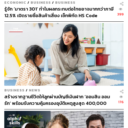
ECONOMIC
/
BUSINESS
/
BUSINESS
3. เก็บหลักฐานไว้เพื่อตรวจสอบ
รู้จัก ‘มาตรา 301’ ทำไมผลกระทบต่อไทยอาจมากกว่าภาษี
399
12.5% เปิดรายชื่อสินค้าเสี่ยง เช็กพิกัด HS Code
แม้จะยื่นภาษีออนไลน์ เราก็ควรเก็บหลักฐานการบริจาคที่
เป็นกระดาษไว้ อย่างน้อย 5 ปี เผื่อกรณีที่กรมสรรพากรเรียก
ตรวจสอบภายหลัง (ยกเว้นการบริจาคผ่านระบบ e-Donation
ที่ข้อมูลจะถูกส่งตรงไปที่กรมสรรพากรแล้ว)
ลดหย่อนบุพการี ทำบุญกับพระในบ้าน
นอกจาคการบริจาคให้กับสังคมแล้ว การดูแลคนใน
ครอบครัวก็ได้สิทธิประโยชน์การลดหย่อนภาษีเหมือนกัน
โดยลดหย่อนได้คนละ 30,000 บาท หากดูแลทั้งพ่อและแม่
BUSINESS
/
NEWS
สามารถลดหย่อนได้รวม 60,000 บาท
สร้างรากฐานชีวิตให้ลูกผ่านบัญชีเงินฝาก ‘ออมสิน ออม
176
รัก’ พร้อมรับความคุ้มครองอุบัติเหตุสูงสุด 400,000
บาท ดอกเบี้ยรับเต็ม ไม่เสียภาษี [Advertorial]
โดยพ่อแม่ต้องมีอายุ 60 ปีขึ้นไป และมี รายได้ไม่เกิน 30,000
บาทต่อปีภาษี และ ต้องเป็นพ่อแม่แท้ๆ หรือพ่อแม่ของคู่สมรส
ที่จดทะเบียนถูกต้องตามกฎหมาย และคู่สมรสคนนั้นต้องไม่มี