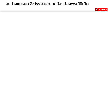
แอบอ้างแบรนด์ Zeiss ลวงขายกล้องส่องพระลิมิเต็ด
News
Wealth
Pop
Podcast
Video
Now
Opinion
Careers
Events
Privacy
About
Contact
Policy
FOR
ADVERTISING
MEMBERSHIP