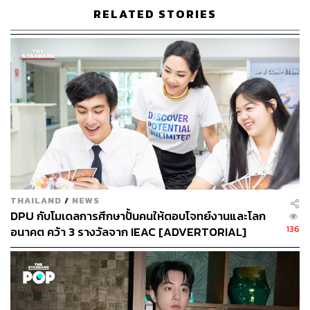
RELATED STORIES
เราสามารถตรวจสอบรายชื่อองค์กรที่ได้รับการประกาศจาก
กรมสรรพากรได้ เพื่อให้แน่ใจว่าการบริจาคของเราสามารถ
นำไปลดหย่อนภาษีได้จริง
4. การบริจาคให้แก่พรรคการเมือง
การบริจาคให้แก่พรรคการเมืองถือเป็นการสนับสนุนการ
พัฒนาประชาธิปไตยในประเทศ การบริจาคเงินให้
พรรคการเมืองสามารถนำไปลดหย่อนภาษีได้ 1 เท่า ของ
จำนวนเงินที่บริจาคจริง แต่ต้องไม่เกิน 10,000 บาทต่อปี
THAILAND
/
NEWS
DPU กับโมเดลการศึกษาปั้นคนให้ตอบโจทย์งานและโลก
136
อนาคต คว้า 3 รางวัลจาก IEAC [ADVERTORIAL]
วิธีการลดหย่อนภาษีด้วยการบริจาค
1. เตรียมหลักฐานการบริจาค
หลักฐานที่สำคัญที่สุดคือ ใบเสร็จรับเงิน หรือ ใบอนุโมทนา