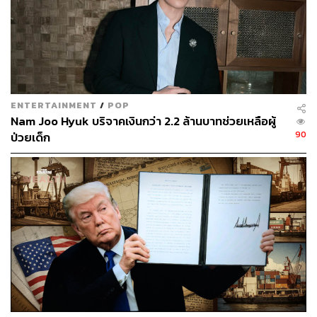
บัตร ที่ระบุข้อมูลสำคัญดังนี้:
ชื่อ-นามสกุล และที่อยู่ของผู้บริจาค (ต้องเป็นชื่อเดียวกับ
ผู้ที่ยื่นลดหย่อน)
วันที่บริจาค
จำนวนเงินที่บริจาค
ENTERTAINMENT
/
POP
ชื่อและที่อยู่ของหน่วยงานที่รับบริจาค
Nam Joo Hyuk บริจาคเงินกว่า 2.2 ล้านบาทช่วยเหลือผู้
90
ป่วยเด็ก
ข้อควรระวัง:
สำหรับการบริจาคให้วัดตั้งแต่ปี 2568 เป็นต้น
ไป ควรบริจาคผ่าน ระบบ e-Donation ของกรมสรรพากร เพื่อ
ความสะดวกและเป็นหลักฐานที่ถูกต้อง
2. กรอกข้อมูลการลดหย่อนในแบบแสดงรายการภาษี
เมื่อถึงเวลายื่นภาษีประจำปี (ช่วงต้นปี) ให้เรานำหลักฐานการ
บริจาคมาใช้ในการกรอกข้อมูลในแบบแสดงรายการภาษี
(ภ.ง.ด.90 หรือ ภ.ง.ด.91) ในช่องที่กำหนดสำหรับเงินบริจาค