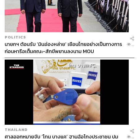
POLITICS
นายกฯ ต้อนรับ ‘มินอ่องหล่าย’ เยือนไทยอย่างเป็นทางการ
...
ก่อนหารือเต็มคณะ-สักขีพยานลงนาม MOU
THAILAND
ศาลออกหมายจับ ‘โทน บางแค’ ฐานฉ้อโกงประชาชน ปม
...