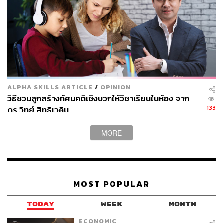
รายได้ในปีภาษีที่ยื่นลดหย่อน
นอกจากนี้ พ่อแม่หนึ่งคนจะสามารถลดหย่อนได้เพียงคนเดียว
เท่านั้น ไม่สามารถแบ่งกันใช้ได้ เช่น หากพี่ชายใช้สิทธิ์ลด
หย่อนให้พ่อแล้ว น้องสาวจะไม่สามารถใช้สิทธิ์ลดหย่อนให้
พ่อซ้ำได้อีก
ALPHA SKILLS ARTICLE
/
OPINION
เป็นคนใจบุญ ประหยัดภาษีได้แค่ไหน
วิธีชวนลูกสร้างทัศนคติเชิงบวกให้วิชาเรียนในห้อง จาก
133
ดร.วิทย์ สิทธิเวคิน
สมมติว่า เราเป็นพนักงานเงินเดือนทั่วไปไม่มีรายได้เสริม มี
MORE
หักลดหย่อนส่วนตัว 60,000 บาท และ ลดหย่อนเบี้ยประกัน
สังคม 9,000 บาท
และ เพิ่มการลดหย่อนจากการบริจาคและ
การดูแลบุพการี
MOST POPULAR
บริจาค: 20,000 บาท (สมมติว่าเป็นเงินบริจาควัดทั่วไป)
อุปการะพ่อแม่: 60,000 บาท (ดูแลทั้งพ่อและแม่)
TODAY
WEEK
MONTH
ECONOMIC