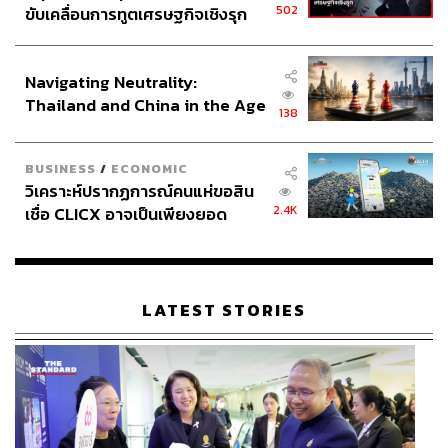
502
ขับเคลื่อนการทูตเศรษฐกิจเชิงรุก
การลดหย่อนภาษี
การทำบุญ
ประกาศหุ้นส่วนยุทธศาสตร์ไทย –
อินโดนีเซีย
Navigating Neutrality:
Thailand and China in the Age
138
of a New Global Order
BUSINESS
/
ECONOMIC
วิเคราะห์ปรากฏการณ์คนแห่ขอสิน
466
2.4K
เชื่อ CLICX อาจเป็นเพียงยอด
ภูเขาน้ำแข็ง ของปัญหาหนี้ครัว
เรือนไทยที่ถูกซุกไว้
ABOUT THE AUTHOR
ปุณยภา ประสานเหลืองวิไล
LATEST STORIES
Content Creator ด้าน Personal Finance ผู้
เชื่อว่าอิสรภาพทางการเงินเป็นจริงได้