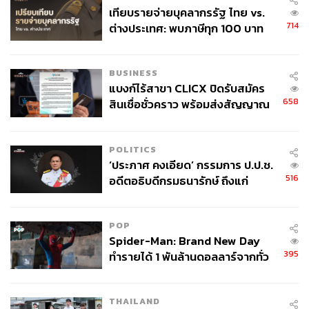
เทียบรายจ่ายบุคลากรรัฐ ไทย vs.
714
ต่างประเทศ: พบภาษีทุก 100 บาท
ของคนไทยใช้ไปกับข้าราชการเฉียด
40 บาท
BUSINESS
แบงก์ไร้สาขา CLICX ปิดรับสมัคร
658
สินเชื่อชั่วคราว พร้อมส่งสัญญาณ
เตือนกลุ่มกู้เงินผิดวัตถุประสงค์-ให้
ข้อมูลเท็จ เตรียมดำเนินคดีเด็ดขาด
POLITICS
‘ประภาศ คงเอียด’ กรรมการ ป.ป.ช.
ในฐานเงินเดือนที่ต่างกัน ผลลัพธ์การลดหย่อนภาษีก็ต่างกัน
516
อดีตอธิบดีกรมธนารักษ์ ถึงแก่
ออกไป
อนิจกรรม
เงินเดือน 20,000 บาท: เงินได้สุทธิยังอยู่ในขั้นยกเว้น
POP
Spider-Man: Brand New Day
ภาษี (ไม่เกิน 150,000 บาท) แม้จะมีการลดหย่อนพิเศษ
395
ทำรายได้ 1 พันล้านดอลลาร์จากทั่ว
ก็ไม่ได้ทำให้ประหยัดภาษีเพิ่มขึ้น
โลกภายใน 6 วัน
เงินเดือน 30,000 บาท: ฐานภาษีอยู่ที่ 5% การลดหย่อน
พิเศษช่วยให้เงินได้สุทธิลดลงจนเข้าสู่ขั้นยกเว้นภาษี
THAILAND
ทำให้ไม่ต้องเสียภาษีเลย