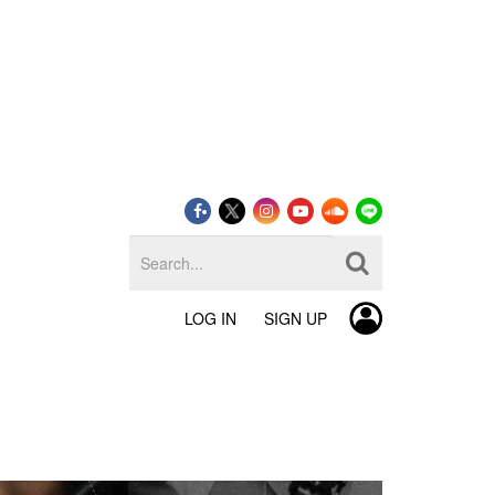
LOG IN
SIGN UP