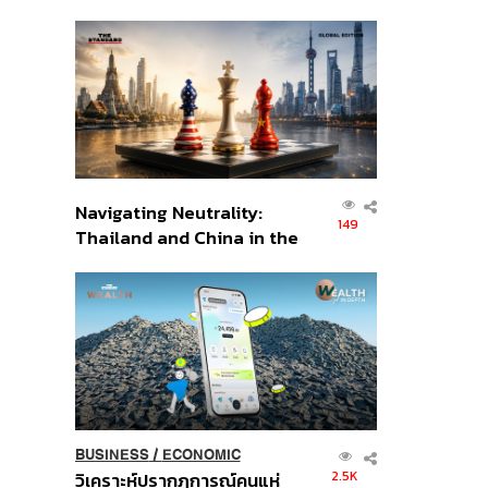
เศรษฐกิจเชิงรุก ประกาศหุ้น
ส่วนยุทธศาสตร์ไทย –
อินโดนีเซีย
Navigating Neutrality:
149
Thailand and China in the
Age of a New Global
Order
BUSINESS
/
ECONOMIC
2.5K
วิเคราะห์ปรากฏการณ์คนแห่