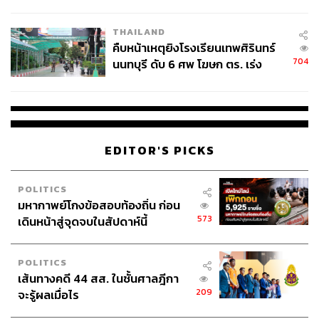
ชั่วคราว หลังเหตุใช้อาวุธปืนภายใน
โรงเรียนคลี่คลาย
THAILAND
คืบหน้าเหตุยิงโรงเรียนเทพศิรินทร์
704
นนทบุรี ดับ 6 ศพ โฆษก ตร. เร่ง
สอบปมขโมยปืนปู่ก่อเหตุ
EDITOR'S PICKS
POLITICS
มหากาพย์โกงข้อสอบท้องถิ่น ก่อน
573
เดินหน้าสู่จุดจบในสัปดาห์นี้
POLITICS
เส้นทางคดี 44 สส. ในชั้นศาลฎีกา
209
จะรู้ผลเมื่อไร