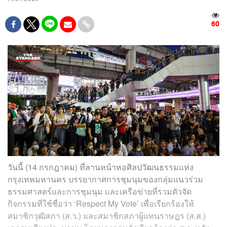
60
วันนี้ (14 กรกฎาคม) ที่ลานหน้าหอศิลปวัฒนธรรมแห่ง
กรุงเทพมหานคร บรรยากาศการชุมนุมของกลุ่มแนวร่วม
ธรรมศาสตร์และการชุมนุม และเครือข่ายที่รวมตัวจัด
กิจกรรมที่ใช้ชื่อว่า ‘Respect My Vote’ เพื่อเรียกร้องให้
สมาชิกวุฒิสภา (ส.ว.) และสมาชิกสภาผู้แทนราษฎร (ส.ส.)