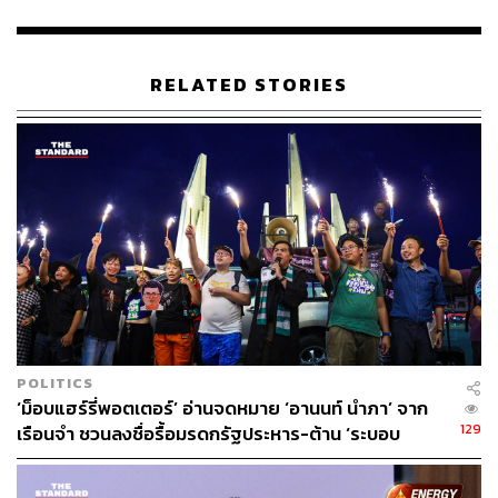
คนที่จะเห็นชอบให้พิธาเป็นนายกฯ ในการโหวตครั้งหน้าวันที่
19 กรกฎาคมนี้ แต่ยังมี ส.ว. อีก 43 คนที่ส่วนมากเป็นผู้นำ
เหล่าทัพต่างๆ บ้างก็ไม่โหวตให้ บ้างก็ไม่มาร่วมประชุม ดัง
RELATED STORIES
นั้นในการโหวตนายกรัฐมนตรีอีกครั้งในวันที่ 19 กรกฎาคมนี้
จึงขอฝากไปถึง ส.ส. และ ส.ว. ให้เคารพเสียงของประชาชน
ด้วย
POLITICS
‘ม็อบแฮร์รี่พอตเตอร์’ อ่านจดหมาย ‘อานนท์ นำภา’ จาก
129
เรือนจำ ชวนลงชื่อรื้อมรดกรัฐประหาร-ต้าน ‘ระบอบ
สีน้ำเงิน’