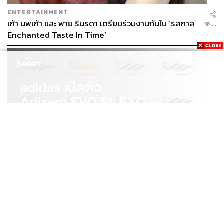
ENTERTAINMENT
เก้า นพเก้า และ พาย รินรดา เตรียมร่วมงานกันใน ‘รสกาล
...
Enchanted Taste In Time’
SPORT
adidas เปิดตัว Adizero EVO SL EXO คอลเล็กชันพิเศษ
...
รับฤดูกาล College Football