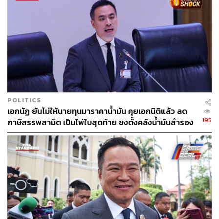
POLITICS
เอกนัฏ ยันไม่ให้นายทุนมาราคาน้ำมัน คุยเอกนิติแล้ว ลด
195
ภาษีสรรพสามิต เป็นไพ่ใบสุดท้าย ชงตั้งคลังน้ำมันสำรอง
ของรัฐ รับมือความไม่แน่นอน