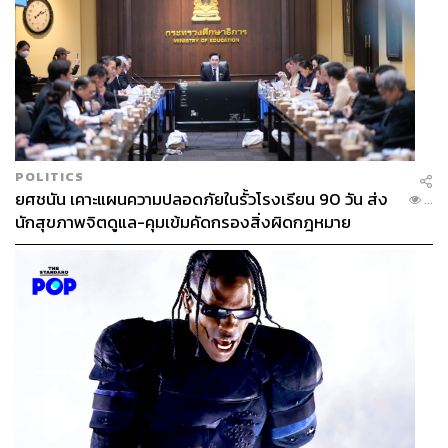
60
ABOUT THE AUTHOR
POLITICS
ยศชนัน เคาะแผนความปลอดภัยในรั้วโรงเรียน 90 วัน ส่ง
...
THE STANDARD TEAM
นักสุขภาพจิตดูแล-คุมเข้มคัดกรองสิ่งผิดกฎหมาย
กองบรรณาธิการ THE STANDARD
ABOUT THE PHOTOGRAPHER
ฐานิส สุดโต
บรรณาธิการภาพ ประจำสำนักข่าว THE
STANDARD