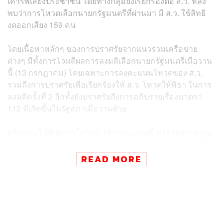
เคารพเสียงประชาชน โดยทางกลุ่มยังเรียกร้องต่อ ส.ว. หลัง
พบว่าการโหวตเลือกนายกรัฐมนตรีที่ผ่านมา มี ส.ว. ใช้สิทธิ
งดออกเสียง 159 คน
โดยเนื้อหาหลักๆ ของการปราศรัยจากแนวร่วมเครือข่าย
ต่างๆ มีทั้งการโจมตีผลการลงมติเลือกนายกรัฐมนตรีเมื่อวาน
นี้ (13 กรกฎาคม) โดยเฉพาะการลงคะแนนโหวตของ ส.ว.
รวมถึงการปราศรัยเพื่อเรียกร้องให้ ส.ว. โหวตให้พิธา ในการ
ลงมติครั้งที่ 2 อีกทั้งยังปราศรัยถึงการอภิปรายเรื่องมาตรา
112 ที่เกิดขึ้นในรัฐสภาเมื่อวานด้วย
พร้อมขอให้จับตาว่าในวันที่ 19 กรกฎาคมนี้ ศาลรัฐธรรมนูญ
จะรับคำร้องของ กกต. ให้วินิจฉัยสมาชิกภาพ ส.ส. ของ พิธา
ลิ้มเจริญรัตน์ หัวหน้าและแคนดิเดตนายกรัฐมนตรีพรรคก้าว
READ MORE
ไกล ปมการถือหุ้นสื่อหรือไม่
นอกจากนี้กลุ่มผู้ชุมนุมยังได้ขอให้มวลชนติดตามในโซเชีย
ลมีเดียผ่านช่องทางต่างๆ ถึงการนัดหมายการชุมนุม และขอ
ให้ออกมาร่วมกันแสดงพลัง พร้อมเชิญชวนคนที่เลือกพรรค