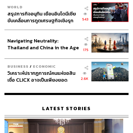
WORLD
สรุปภารกิจอนุทิน เยือนอินโดนีเซีย
543
ขับเคลื่อนการทูตเศรษฐกิจเชิงรุก
ประกาศหุ้นส่วนยุทธศาสตร์ไทย –
อินโดนีเซีย
Navigating Neutrality:
Thailand and China in the Age
175
of a New Global Order
BUSINESS
/
ECONOMIC
วิเคราะห์ปรากฏการณ์คนแห่ขอสิน
2.6K
เชื่อ CLICX อาจเป็นเพียงยอด
ภูเขาน้ำแข็ง ของปัญหาหนี้ครัว
เรือนไทยที่ถูกซุกไว้
TAGS:
การชุมนุมทางการเมือง
การประชุมร่วมรัฐสภา
เลือกตั้ง 2566
การเลือกนายกรัฐมนตรี
LATEST STORIES
Respect My Vote