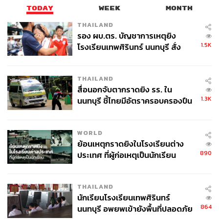
TODAY
WEEK
MONTH
THAILAND
รอง ผบ.ตร. บัญชาการเหตุยิง
1.5K
โรงเรียนเทพศิรินทร์ นนทบุรี สั่ง
ค้นหา 2 รอบยืนยันไร้คนติดค้าง พบ
ศพปู่-ย่าที่บ้านพักผู้ก่อเหตุ
THAILAND
สื่อนอกจับตากราดยิง รร. ใน
1.3K
นนทบุรี ชี้ไทยมีอัตราครอบครองปืน
สูงในระดับต้นของภูมิภาค
WORLD
ย้อนเหตุกราดยิงในโรงเรียนต่าง
890
ประเทศ ที่ผู้ก่อเหตุเป็นนักเรียน
THAILAND
นักเรียนโรงเรียนเทพศิรินทร์
864
นนทบุรี อพยพเข้ายังพื้นที่ปลอดภัย