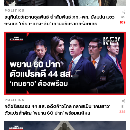
เมื่อถามว่า 25 ล้านเสียงของประชาชนเป็นฉันทามติให้ 8
POLITICS
พรรคจัดตั้งรัฐบาล หรือเป็นฉันทามติเพื่อให้พิธาเป็นนายก
อนุทินโชว์หวานจุลพันธ์ ย้ำสัมพันธ์ ภท.-พท. ยังแน่น แซว
รัฐมนตรี นพ.ชลน่านกล่าวว่า พิธาเป็นหัวหน้าพรรคอันดับ
109
กระแส ‘เขียว-แดง-ส้ม’ เอานมข้นราดอร่อยเลย
หนึ่ง เป็นผู้รวบรวมได้ 312 เสียง และในเชิงสัญลักษณ์
ประชาชน 14 ล้านเสียงสนับสนุนเขา และ 27 ล้านเสียงที่รวม
ตัวแทนประชาชนที่เลือกเข้ามา นั่นหมายความว่าประชาชน
เลือกพิธา
ส่วนที่พูดกันว่าถ้ามีก้าวไกลอย่างไร ส.ว. ก็ไม่เลือก นพ.ชล
น่านระบุว่า เท่าที่รู้เป็นเพียงความคิดเห็นของ ส.ว. บางคน
พร้อมปฏิเสธไม่ทราบกระแสข่าวว่าพรรคเพื่อไทยไปดีล ส.ว.
ได้ประมาณ 40 เสียง แต่เชื่อว่าไม่มีทางตัน ประเทศชาติต้องมี
นายกรัฐมนตรี ต้องมีรัฐบาล ประชาชนต้องมีโอกาส
POLITICS
คดีจริยธรรม 44 สส. อดีตก้าวไกล กลายเป็น ‘เกมยาว’
เมื่อถามว่า พรรคก้าวไกลไม่ลดเพดานแก้มาตรา 112 และจะ
228
ตัวแปรสำคัญ ‘พยาน 60 ปาก’ พร้อมแค่ไหน
เสนอแก้มาตรา 272 ปิดสวิตช์ ส.ว. นพ.ชลน่านกล่าวว่า เรื่อง
มาตรา 112 เป็นเรื่องที่ประกาศชัดเจนเป็นนโยบาย ดังนั้นเขา
ต้องมีจุดยืนในตรงนี้ เราต้องเคารพสิทธิเสรีภาพในการ