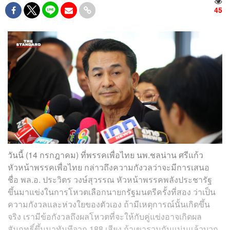
45
วันนี้ (14 กรกฎาคม) ที่พรรคเพื่อไทย นพ.ชลน่าน ศรีแก้ว
หัวหน้าพรรคเพื่อไทย กล่าวถึงความกังวลว่าจะมีการเสนอ
ชื่อ พล.อ. ประวิตร วงษ์สุวรรณ หัวหน้าพรรคพลังประชารัฐ
ขึ้นมาแข่งในการโหวตเลือกนายกรัฐมนตรีครั้งที่สอง ว่าเป็น
ความกังวลและห่วงใยของตัวเอง ถ้ามีเหตุการณ์นั้นเกิดขึ้น
จริง เรามีข้อกังวลถึงผลโหวตที่จะให้กับคู่แข่งอาจเกิดผล
สัมฤทธิ์ขึ้นมาทันทีจาก 188 เสียง ถ้าเขารวมกันแน่นแล้วบวก