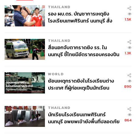
THAILAND
ABOUT THE AUTHOR
รอง ผบ.ตร. บัญชาการเหตุยิง
1.5K
โรงเรียนเทพศิรินทร์ นนทบุรี สั่ง
THE STANDARD TEAM
ค้นหา 2 รอบยืนยันไร้คนติดค้าง พบ
กองบรรณาธิการ THE STANDARD
ศพปู่-ย่าที่บ้านพักผู้ก่อเหตุ
THAILAND
สื่อนอกจับตากราดยิง รร. ใน
1.3K
นนทบุรี ชี้ไทยมีอัตราครอบครองปืน
สูงในระดับต้นของภูมิภาค
WORLD
ย้อนเหตุกราดยิงในโรงเรียนต่าง
890
ประเทศ ที่ผู้ก่อเหตุเป็นนักเรียน
THAILAND
นักเรียนโรงเรียนเทพศิรินทร์
864
นนทบุรี อพยพเข้ายังพื้นที่ปลอดภัย
ชั่วคราว หลังเหตุใช้อาวุธปืนภายใน
โรงเรียนคลี่คลาย