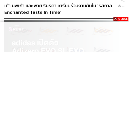
เก้า นพเก้า และ พาย รินรดา เตรียมร่วมงานกันใน ‘รสกาล
...
Enchanted Taste In Time’
SPORT
adidas เปิดตัว Adizero EVO SL EXO คอลเล็กชันพิเศษ
...
รับฤดูกาล College Football