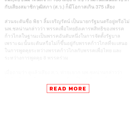
กับเสียงสมาชิกวุฒิสภา (ส.ว.) ก็มีโอกาสเกิน 375 เสียง
ส่วนจะดันชื่อ พิธา ลิ้มเจริญรัตน์ เป็นนายกรัฐมนตรีอยู่หรือไม่
นพ.ชลน่านกล่าวว่า พรรคเพื่อไทยยังเคารพสิทธิของพรรค
ก้าวไกลในฐานะเป็นพรรคอันดับหนึ่งในการจัดตั้งรัฐบาล
เพราะฉะนั้นจะดันหรือไม่ก็ขึ้นอยู่กับพรรคก้าวไกลที่จะเสนอ
ในการพูดคุยระหว่างพรรคก้าวไกลกับพรรคเพื่อไทย และ
ระหว่างการพูดคุย 8 พรรคร่วม
เมื่อถามว่า ดูแล้วเสียง ส.ว. ท่าจะยาก นพ.ชลน่านกล่าวว่า
ไม่มีอะไรง่าย โดยเฉพาะการเมืองที่ไม่ปกติอย่างที่พรรคก้าว
ไกลพูด แต่บนพื้นฐานของความเป็นไปได้ ถ้าคาดการณ์ว่า
READ MORE
อะไรจะเกิดขึ้นแล้วเราสูญเสียไป คงเป็นสิ่งที่ต้องมาปรึกษา
หารือกันว่าจะป้องกันไม่ให้เกิดขึ้นอย่างไร เปรียบเสมือนว่ารู้
อยู่แล้วว่าจะมีการโหวตในวันที่ 19 กรกฎาคมนี้ โดยไม่มีหลัก
หรือไม่มั่นใจแล้วมีคนแข่ง ก็จะเป็นอย่างที่ตั้งสมมติฐานกันว่า
เราอาจจะแพ้ ดังนั้นต้องมาพูดคุยกันว่าจะทำอย่างไร