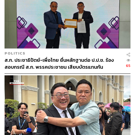
เมื่อถามถึงข้อเสนอของ ปิยบุตร แสงกนกกุล แกนนำคณะ
ก้าวหน้า หากแก้ไขมาตรา 272 ไม่ได้ ให้ถอยไปเป็นฝ่ายค้าน
นพ.ชลน่านกล่าวว่า ก็เป็นความเห็นของผู้นำทางจิตวิญญาณ
ของพรรคก้าวไกล เขาจะปฏิบัติหรือไม่เราไม่ทราบ แต่เรา
ไม่มีข้อผูกมัดอะไรที่จะเป็นหรือไม่เป็นฝ่ายค้าน เพราะ
ประชาชนเสียงข้างมากเลือกให้มาเป็นฝ่ายจัดตั้งรัฐบาล ไม่ได้
POLITICS
เลือกให้มาเป็นฝ่ายค้าน และไม่ขอให้ความเห็นหรือวิพากษ์
ส.ก. ประชาธิปัตย์-เพื่อไทย ยื่นหลักฐานต่อ ป.ป.ช. ร้อง
วิจารณ์สิ่งที่ปิยบุตรระบุว่า ให้ยอมเป็นแกะดำใน 4 ปีนี้ เพื่อให้
65
สอบกรณี ส.ก. พรรคประชาชน เสียบบัตรแทนกัน
4 ปีข้างหน้าจะได้คะแนนเสียงมากกว่า 20 ล้านเสียง
ส่วนการพูดคุยระหว่างพรรคก้าวไกลและพรรคเพื่อไทยจะ
ชัดเจนหรือไม่ว่า 8 พรรคร่วมจะส่งชื่อใครชิงนายกรัฐมนตรี
นพ.ชลน่านกล่าวว่า คงต้องรอข้อสรุปก่อน เพราะถ้าเราไม่
ชัดเจน เมื่อถึงวันที่ 19 กรกฎาคม อีกฝ่ายหนึ่งมีเจตนาที่จะ
เสนอคู่แข่งและเดินเข้าไปสู่กับดักตรงนั้น เท่ากับเรายอมรับ
ความพ่ายแพ้ เราเอาความหวังของประชาชน 25 ล้านเสียง
ไปทลายอยู่ตรงนั้น เชื่อว่าประชาชนรับไม่ได้