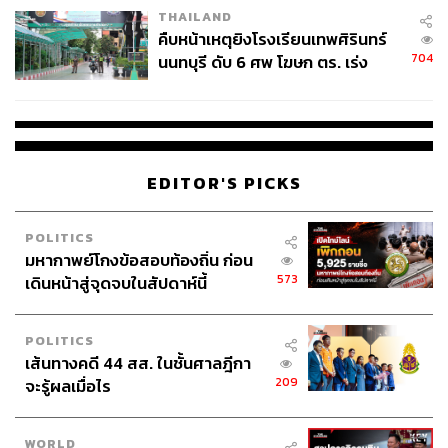
THAILAND
คืบหน้าเหตุยิงโรงเรียนเทพศิรินทร์
704
นนทบุรี ดับ 6 ศพ โฆษก ตร. เร่ง
สอบปมขโมยปืนปู่ก่อเหตุ
EDITOR'S PICKS
POLITICS
มหากาพย์โกงข้อสอบท้องถิ่น ก่อน
573
เดินหน้าสู่จุดจบในสัปดาห์นี้
POLITICS
เส้นทางคดี 44 สส. ในชั้นศาลฎีกา
209
จะรู้ผลเมื่อไร
WORLD