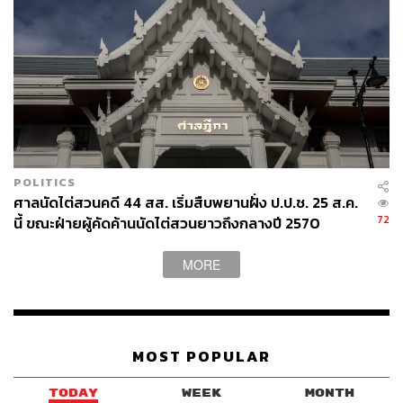
ดำเนินนโยบาย เราคงไม่ก้าวล่วงที่จะขอให้เขาลดหรือไม่ลด
อย่างไร
ส่วนเรื่องแก้มาตรา 272 ของพรรคก้าวไกลนั้น ต้องไปถาม
ส.ว. ว่าพอใจหรือไม่ เพราะอาจจะมี ส.ว. บางคนที่สบายใจ
ก็ได้ เนื่องจากจะมีช่องทางปลดเขาออกจากพันธนาการ
TAGS:
พรรคพลังประชารัฐ
ชลน่าน ศรีแก้ว
พรรคก้าวไกล
การประชุมร่วมรัฐสภา
เลือกตั้ง 2566
POLITICS
การเลือกนายกรัฐมนตรี
พรรคเพื่อไทย
ศาลนัดไต่สวนคดี 44 สส. เริ่มสืบพยานฝั่ง ป.ป.ช. 25 ส.ค.
ประวิตร วงษ์สุวรรณ
72
นี้ ขณะฝ่ายผู้คัดค้านนัดไต่สวนยาวถึงกลางปี 2570
MORE
MOST POPULAR
45
TODAY
WEEK
MONTH