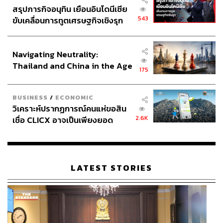
สรุปภารกิจอนุทิน เยือนอินโดนีเซีย
543
ขับเคลื่อนการทูตเศรษฐกิจเชิงรุก
ประกาศหุ้นส่วนยุทธศาสตร์ไทย –
อินโดนีเซีย
Navigating Neutrality:
Thailand and China in the Age
175
of a New Global Order
BUSINESS
/
ECONOMIC
วิเคราะห์ปรากฏการณ์คนแห่ขอสิน
2.6K
เชื่อ CLICX อาจเป็นเพียงยอด
ภูเขาน้ำแข็ง ของปัญหาหนี้ครัว
เรือนไทยที่ถูกซุกไว้
LATEST STORIES