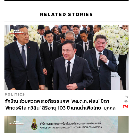
เสนอซ้ำไม่ได้ ในมุมเราคิดว่าไม่ใช่เรื่องจำเป็นและสำคัญ แต่
หากท่านอื่นจะยกมาก็เป็นเรื่องที่สภาจะต้องพิจารณา ส่วน
RELATED STORIES
ฝ่ายเราที่มีความมุ่งมั่นจะเสนอในญัตติเดิมก็ต้องหาเหตุผลมา
หักล้างให้ได้
นพ.ชลน่านยังกล่าวว่า เรื่องนิยามความพึงพอใจของนักการ
เมืองและพรรคการเมืองจะอยู่เหนือประชาชนและประเทศ
ชาติไปไม่ได้ จะทำอะไรจนเป็นเหตุให้ประชาชนเดือดร้อน
ประเทศเสียหายคงไม่ได้ ไม่ใช่ว่าผมพอใจที่จะทำอย่างนี้ไป
เรื่อยๆ และเกิดความเสียหาย คงเป็นสิ่งที่ไม่เหมาะสม คงไม่
น่าจะเป็นสิ่งที่ต้องสนับสนุนกันในเรื่องอย่างนั้น
เมื่อถามย้ำว่า วันนี้ถึงเวลาหรือยัง หลังพรรคอันดับหนึ่งดู
POLITICS
เหมือนว่าน่าจะไม่ได้เสียงสนับสนุนถึงเป้า ถึงเวลาของพรรค
ทักษิณ ร่วมสวดพระอภิธรรมศพ ‘พล.ต.ท. ผ่อน’ บิดา
อันดับสองแล้วหรือยัง นพ.ชลน่านกล่าวว่า 8 พรรคร่วมคำนึง
176
‘พักตร์พิไล ทวีสิน’ สิริอายุ 103 ปี แกนนำเพื่อไทย-บุคคล
ถึงผลที่จะเกิดขึ้น ถ้าการโหวตวันที่ 19 กรกฎาคมนี้ ไม่ใช่ชื่อ
หลากวงการร่วมอาลัย
พิธาแต่เป็นชื่ออื่น ไม่ได้อยู่ในนาม 8 พรรคร่วม นั่นคือความ
ต้องการ ความคาดหวังของประชาชนถูกทำลายทันที ทั้งนี้
ไม่มีคำว่า 8 พรรคร่วมอาจจะเสนอชื่ออื่น อยู่ที่การพูดคุย