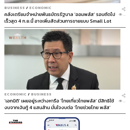
BUSINESS
/
ECONOMIC
คลังเตรียมจำหน่ายพันธบัตรรัฐบาล ‘ออมพลัส’ รอบถัดไป
...
เร็วสุด 4 ก.ย.นี้ อาจเพิ่มสัดส่วนการขายแบบ Small Lot
First มากขึ้น
ECONOMIC
/
BUSINESS
‘เอกนิติ’ เผยอยู่ระหว่างหารือ ‘ไทยเที่ยวไทยพลัส’ มีสิทธิใช้
...
งบจากเงินกู้ 4 แสนล้าน มั่นใจงบต่อ ‘ไทยช่วยไทย พลัส’
เฟส 2 มีเพียงพอ