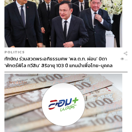
POLITICS
ทักษิณ ร่วมสวดพระอภิธรรมศพ ‘พล.ต.ท. ผ่อน’ บิดา
...
‘พักตร์พิไล ทวีสิน’ สิริอายุ 103 ปี แกนนำเพื่อไทย-บุคคล
หลากวงการร่วมอาลัย