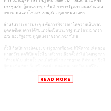
ที่ 1) ในวันพุธที่ 19 กรกฎาคม 2566 เวลา 09.30 น. ณ ห้อง
ประชุมสภาผู้แทนราษฎร ชั้น 2 อาคารรัฐสภา ถนนสามเสน
แขวงถนนนครไชยศรี เขตดุสิต กรุงเทพมหานคร
สำหรับวาระการประชุม คือการพิจารณาให้ความเห็นชอบ
บุคคลซึ่งสมควรได้รับแต่งตั้งเป็นนายกรัฐมนตรีตามมาตรา
272 ของรัฐธรรมนูญแห่งราชอาณาจักรไทย
ทั้งนี้ ถือเป็นการนัดประชุมรัฐสภาเพื่อลงมติให้ความเห็นชอบ
นายกรัฐมนตรีเป็นครั้งที่ 2 หลังการเลือกตั้งทั่วไป โดยรัฐสภา
ได้ลงมติไปแล้วครั้งแรกเมื่อวันที่ 13 กรกฎาคมที่ผ่านมา ซึ่งมี
ผู้เสนอชื่อ พิธา ลิ้มเจริญรัตน์ แคนดิเดตนายกรัฐมนตรีใน
บัญชีของพรรคก้าวไกล แต่ได้รับเสียงจากสมาชิกรัฐสภาเห็น
ชอบไม่ถึงกึ่งหนึ่งของสมาชิกเท่าที่มีอยู่ จึงถือว่ารัฐสภาลงมติ
READ MORE
ไม่เห็นชอบให้ดำรงตำแหน่งนายกรัฐมนตรี
TAGS:
การประชุมร่วมรัฐสภา
เลือกตั้ง 2566
การเลือกนายกรัฐมนตรี