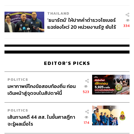
ผลิต 8.3 ล้าน สู่ข้อพิพาท ‘มา
เวลล์ฯ’ ฟ้อง ‘โทน บางแค’ ผิดนัด
THAILAND
จ่ายหนี้-แอบระบุแบรนด์
‘ธนารัตน์’ ให้ปากคำตำรวจไซเบอร์
334
แฉช่องโหว่ 20 หน่วยงานรัฐ ยันไร้
นัยทางการเมือง
EDITOR'S PICKS
POLITICS
มหากาพย์โกงข้อสอบท้องถิ่น ก่อน
523
เดินหน้าสู่จุดจบในสัปดาห์นี้
POLITICS
เส้นทางคดี 44 สส. ในชั้นศาลฎีกา
174
จะรู้ผลเมื่อไร