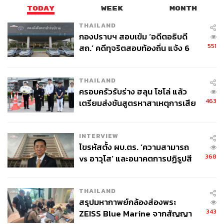
TODAY
WEEK
MONTH
THAILAND
กองปราบฯ สอบเข้ม ‘อดีตอธิบดี
551
สถ.’ คดีทุจริตสอบท้องถิ่น แจ้ง 6
ข้อหาหนัก จ่อชง ป.ป.ช. 12 ส.ค. นี้
THAILAND
ครอบครัวรับร่าง ฮลุน โซโล่ แล้ว
463
เตรียมส่งชันสูตรหาสาเหตุการเสีย
ชีวิต
INTERVIEW
ไขรหัสตั้ง ผบ.ตร. ‘ความสามารถ
368
vs อาวุโส’ และอนาคตการปฏิรูปสี
กากี กับ พล.ต.อ. เอก อังสนานนท์
THAILAND
สรุปมหากาพย์กล้องส่องพระ
343
ZEISS Blue Marine จากสัญญา