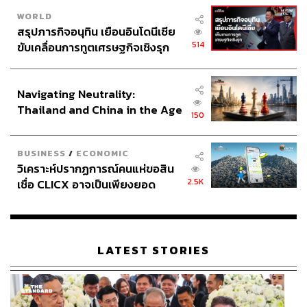
WORLD
สรุปภารกิจอนุทิน เยือนอินโดนีเซีย
514
ขับเคลื่อนการทูตเศรษฐกิจเชิงรุก
ประกาศหุ้นส่วนยุทธศาสตร์ไทย –
อินโดนีเซีย
Navigating Neutrality:
Thailand and China in the Age
150
of a New Global Order
BUSINESS
/
ECONOMIC
วิเคราะห์ปรากฏการณ์คนแห่ขอสิน
2.5K
เชื่อ CLICX อาจเป็นเพียงยอด
ภูเขาน้ำแข็ง ของปัญหาหนี้ครัว
เรือนไทยที่ถูกซุกไว้
LATEST STORIES