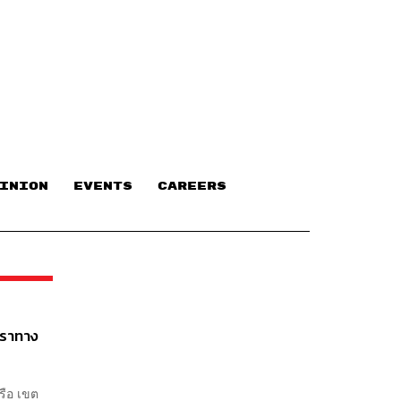
INION
EVENTS
CAREERS
ตราทาง
รือ เขต