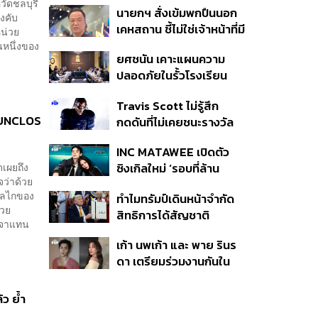
วัดชลบุรี
นายกฯ สั่งเข้มพกปืนนอก
หายไทยไม่อาจลบด้วย
ังคับ
เคหสถาน ชี้ไม่ใช่เจ้าหน้าที่มี
ข้อมูลบิดเบือน
หน่วย
โทษอุกฉกรรจ์ ปืนถูกขโมย
นหนึ่งของ
ยศชนัน เคาะแผนความ
ก่อเหตุ เจ้าของร่วมรับผิด
ปลอดภัยในรั้วโรงเรียน
90 วัน ส่งนักสุขภาพจิต
Travis Scott ไม่รู้สึก
ดูแล-คุมเข้มคัดกรองสิ่ง
 UNCLOS
กดดันที่ไม่เคยชนะรางวัล
ผิดกฎหมาย
แกรมมี่ แม้มีชื่อเข้าชิงมา
INC MATAWEE เปิดตัว
แล้ว 10 ครั้ง
ดเผยถึง
ซิงเกิลใหม่ ‘รอบที่ล้าน
จว่าด้วย
(Loop)’ ที่ได้ เน PERSES
้กลไกของ
ทำไมทรัมป์เดินหน้าจำกัด
มาแสดงในมิวสิกวิดีโอ
้วย
สิทธิการได้สัญชาติ
รจาแทน
อเมริกันโดยกำเนิดอีกครั้ง
เก้า นพเก้า และ พาย รินร
แม้ศาลสูงสุดเคยตัดสิน
ดา เตรียมร่วมงานกันใน
คัดค้าน
‘รสกาล Enchanted
Taste In Time’
ว ย้ำ