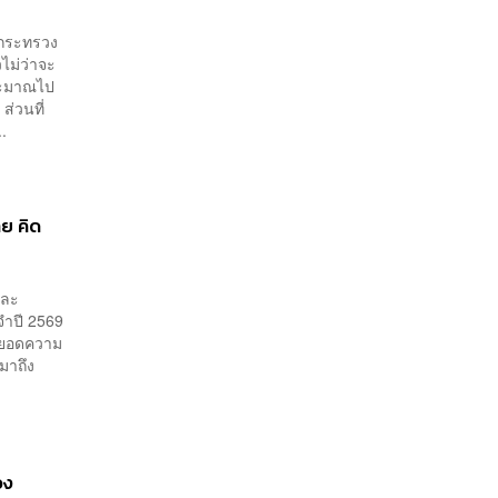
รกระทรวง
ไม่ว่าจะ
ระมาณไป
ส่วนที่
.
ย คิด
และ
ำปี 2569
มียอดความ
มาถึง
อง