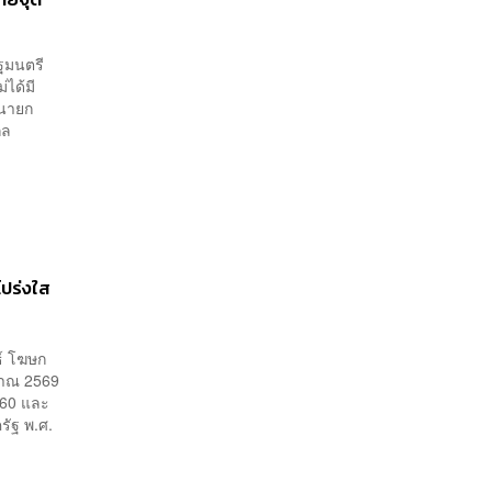
ัฐมนตรี
ได้มี
งนายก
ุล
โปร่งใส
ธ์ โฆษก
ะมาณ 2569
560 และ
รัฐ พ.ศ.