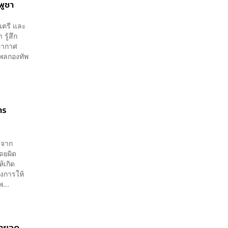
พูชา
นตรี และ
รู้สึก
พอากาศ
งพลกองทัพ
าร
า จาก
ดยผิด
้เกิด
่งการให้
...
ลายจุด