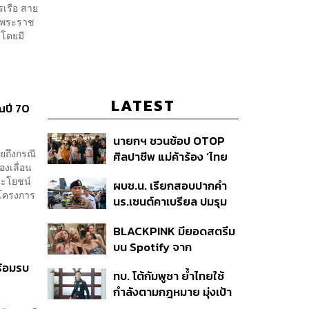
รเรือ สาย
อพระราช
 โดยมี
.
LATEST
ณปี 70
นายกฯ ชวนช้อป OTOP
ยถึงกรณี
ศิลปาชีพ แม่ค้าร้อง ‘ไทย
องเลื่อน
ช่วยไทย พลัส’ สุดยอด
ระโยชน์
ผบช.น. เรียกสอบปากคำ
ถามมีต่อไหม นายกฯ ตอบ
ุนโครงการ
นร.เซนต์คาเบรียล ปมรุม
‘เดี๋ยวจะพยายาม’
ทำร้ายเพื่อน-ใช้ปืนขู่ สั่ง
BLACKPINK มียอดสตรีม
ดำเนินคดีแล้ว
บน Spotify จาก
ประเทศไทยสูงถึง 536 ล้าน
ร้อมรบ
ทบ. โต้กัมพูชา ย้ำไทยใช้
ครั้ง ตลอด 10 ปีที่ผ่านมา
กำลังตามกฎหมาย มุ่งเป้า
หมายทางทหาร ชี้ความเสีย