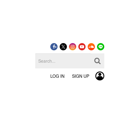
LOG IN
SIGN UP