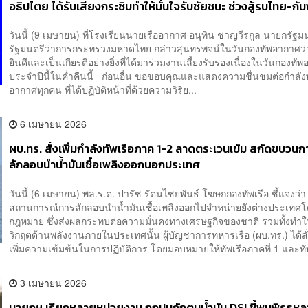
อธิปไตย ได้รับเสียงกระซิบทำให้มั่นใจรับชัยชนะ ช่วงสู้รบไทย-กัม
วันนี้ (9 เมษายน) ที่โรงเรียนนายเรืออากาศ อนุทิน ชาญวีรกูล นายกรัฐม
รัฐมนตรีว่าการกระทรวงมหาดไทย กล่าวสุนทรพจน์ในวันกองทัพอากาศว่า 
ยินดีและเป็นเกียรติอย่างยิ่งที่ได้มาร่วมงานเลี้ยงรับรองเนื่องในวันกองทั
ประจำปีนี้ในค่ำคืนนี้ ก่อนอื่น ขอขอบคุณและแสดงความชื่นชมต่อกำลั
อากาศทุกคน ที่ได้ปฏิบัติหน้าที่ด้วยความวิริย...
6 เมษายน 2026
ผบ.ทร. สั่งเพิ่มกำลังทัพเรือภาค 1-2 ลาดตระเวนเข้ม สกัดขบวนก
ลักลอบนำน้ำมันเชื้อเพลิงออกนอกประเทศ
วันนี้ (6 เมษายน) พล.ร.ต. ปารัช รัตนไชยพันธ์ โฆษกกองทัพเรือ ชี้แจงว่
สถานการณ์การลักลอบนำน้ำมันเชื้อเพลิงออกไปจำหน่ายยังต่างประเทศโ
กฎหมาย ซึ่งส่งผลกระทบต่อความมั่นคงทางเศรษฐกิจของชาติ รวมทั้งทำให
วิกฤตด้านพลังงานภายในประเทศนั้น ผู้บัญชาการทหารเรือ (ผบ.ทร.) ได้สั
เพิ่มความเข้มข้นในการปฏิบัติการ โดยมอบหมายให้ทัพเรือภาคที่ 1 และทัพ
3 เมษายน 2026
นายกฯ เรียกหลายหน่วยงาน ถกปมกักตุนน้ำมัน DSI ชี้พบพิรุธห