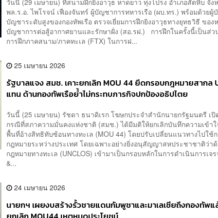
วันนี้ (29 เมษายน) ที่สนามฝึกยิงอาวุธ หาดยาว ทุ่งโปรง อำเภอสัตหีบ จังห
พล.ร.อ. ไพโรจน์ เฟื่องจันทร์ ผู้บัญชาการทหารเรือ (ผบ.ทร.) พร้อมด้วยผู้บ
บัญชาระดับสูงของกองทัพเรือ ตรวจเยี่ยมการฝึกยิงอาวุธทางยุทธวิธี ของ
บัญชาการต่อสู้อากาศยานและรักษาฝั่ง (สอ.รฝ.) การฝึกในครั้งนี้เป็นส่ว
การฝึกภาคสนาม/ภาคทะเล (FTX) ในการฝ...
25 เมษายน 2026
รัฐบาลแจง สมช. เคาะยกเลิก MOU 44 ยึดกรอบกฎหมายสากล
แทน ด้านกองทัพเรือย้ำไม่กระทบภารกิจปกป้องอธิปไตย
วันนี้ (25 เมษายน) รัชดา ธนาดิเรก โฆษกประจำสำนักนายกรัฐมนตรี เปิ
กรณีที่สภาความมั่นคงแห่งชาติ (สมช.) ได้มีมติให้ยกเลิกบันทึกความเข้าใ
พื้นที่อ้างสิทธิทับซ้อนทางทะเล (MOU 44) โดยปรับเปลี่ยนแนวทางไปใช
กฎหมายระหว่างประเทศ โดยเฉพาะอย่างยิ่งอนุสัญญาสหประชาชาติว่าด
กฎหมายทางทะเล (UNCLOS) เข้ามาเป็นกรอบหลักในการดำเนินการเจ
&...
24 เมษายน 2026
นายกฯ เผยงบสร้างรั้วชายแดนกัมพูชาและมาเลเซียถึงกองทัพแล้
ยกเลิก MOU44 เหตุหมดประโยชน์