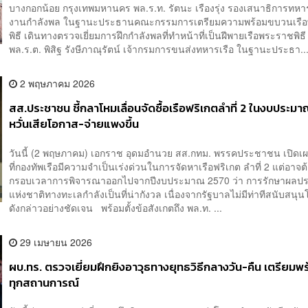
บางกอกน้อย กรุงเทพมหานคร พล.ร.ท. รัตนะ เรืองรุ่ง รองเสนาธิการทหา
งานกำลังพล ในฐานะประธานคณะกรรมการเตรียมความพร้อมขบวนเรื
พิธี เดินทางตรวจเยี่ยมการฝึกกำลังพลที่ทำหน้าที่เป็นฝีพายเรือพระราชพิธี
พล.ร.ต. พิสิฐ รังษีภาณุรัตน์ เจ้ากรมการขนส่งทหารเรือ ในฐานะประธา..
2 พฤษภาคม 2026
สส.ประชาชน ชี้กลาโหมเลื่อนจัดซื้อเรือฟริเกตลำที่ 2 ในงบประมา
หวั่นเสียโอกาส-จ่ายแพงขึ้น
วันนี้ (2 พฤษภาคม) เอกราช อุดมอํานวย สส.กทม. พรรคประชาชน เปิดเผ
ที่กองทัพเรือมีความจำเป็นเร่งด่วนในการจัดหาเรือฟริเกต ลำที่ 2 แต่อาจต้
กรอบเวลาการพิจารณาออกไปจากปีงบประมาณ 2570 ว่า การรักษาผลป
แห่งชาติทางทะเลกำลังเป็นที่น่ากังวล เนื่องจากรัฐบาลไม่มีท่าทีสนับสน
ดังกล่าวอย่างชัดเจน พร้อมตั้งข้อสังเกตถึง พล.ท. ...
29 เมษายน 2026
ผบ.ทร. ตรวจเยี่ยมฝึกยิงอาวุธทางยุทธวิธีกลางวัน-คืน เตรียมพ
ทุกสถานการณ์