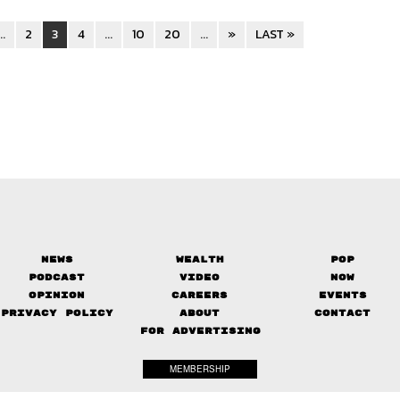
...
2
3
4
...
10
20
...
»
LAST »
News
Wealth
Pop
Podcast
Video
Now
Opinion
Careers
Events
Privacy Policy
About
Contact
FOR ADVERTISING
MEMBERSHIP