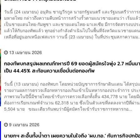
วันนี้ (24 เมษายน) อนุทิน ชาญวีรกูล นายกรัฐมนตรี และรัฐมนตรีว่ากา
มหาดไทย กล่าวถึงความคืบหน้าการสร้างรั้วตามแนวชายแดนว่า เริ่มแล้ว
เป็นชายแดนไทย-กัมพูชา และชายแดนไทย-มาเลเซีย มีการจัดสรรงบป
แล้วให้กับกองทัพแล้ว ทุกอย่างกำลังดำเนินไปในพื้นที่จังหวัดแนวชายแดน 
เหลือที่อยู่นอกเหนือเฟสแรก วานนี้ (23 เมษายน) ในที่ประชุมสภาความม..
13 เมษายน 2026
กองทัพบกสรุปผลเกณฑ์ทหารปี 69 ยอดผู้สมัครใจพุ่ง 2.7 หมื่นนา
เป็น 44.45% สะท้อนความเชื่อมั่นต่อกองทัพ
วันนี้ (13 เมษายน) กองทัพบก โดยหน่วยบัญชาการรักษาดินแดน ได้สรุป
รายงานผลการตรวจเลือกทหารกองเกินเข้าเป็นทหารกองประจำการ ประจ
ภาพรวมในปีนี้มีชายไทยเข้ารับการตรวจเลือกทั้งสิ้น 434,778 นาย โดย
ต้องการเรียกเกณฑ์จำนวน 62,318 นาย ซึ่งเป็นตัวเลขที่ลดลงจากปีที่ผ่าน
5,504 นาย ขณะเดียวกันพบว่ามีผู้สมัครใจเข้ารับราชการทหารกอ...
9 เมษายน 2026
นายกฯ สะอื้นทั้งน้ำตา เผยความในใจถึง ‘ผบ.ทอ.’ กับภารกิจปกป้