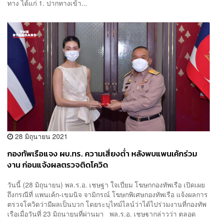
ทาง ได้แก่ 1. ปากทางเข้า...
28 มิถุนายน 2021
กองทัพเรือแจง ผบ.ทร. ความเสี่ยงต่ำ หลังพบแพนเค้กร่วม
งาน ก่อนแจ้งผลตรวจติดโควิด
วันนี้ (28 มิถุนายน) พล.ร.อ. เชษฐา ใจเปี่ยม โฆษกกองทัพเรือ เปิดเผย
ถึงกรณีที่ แพนเค้ก-เขมนิจ จามิกรณ์ โฆษกพิเศษกองทัพเรือ แจ้งผลการ
ตรวจโควิดว่ามีผลเป็นบวก โดยระบุไทม์ไลน์ว่าได้ไปร่วมงานที่กองทัพ
เรือเมื่อวันที่ 23 มิถุนายนที่ผ่านมา พล.ร.อ. เชษฐากล่าวว่า ตลอด