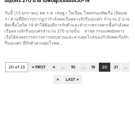
นฤเบศร 270 นาย ไม่พบผู้ติดเชื้อโควิด-19
วันนี้ (13 มกราคม) พล.ร.ท. เชษฐา ใจเปี่ยม โฆษกกองทัพเรือ เปิดเผย
ว่า ตามที่มีข่าวปรากฏว่ากำลังพลเรือหลวงจักรีนฤเบศร จำนวน 2 นาย
ติดเชื้อโควิด-19 ทำให้ต้องมีการกักตัวและทำการตรวจหาเชื้อกำลังพล
เรือหลวงจักรีนฤเบศรจำนวน 270 นายนั้น ล่าสุด กรมแพทย์ทหาร
เรือได้ส่งผลการตรวจการสอบสวนและควบคุมโรคของกำลังพลเรือจัก
รีนฤเบศร ที่กักตัวควบคุมโรคค...
20 of 23
« FIRST
«
...
10
...
19
20
21
...
»
LAST »