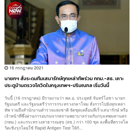
16 กรกฎาคม 2021
นายกฯ สั่งระดมทีมเสนารักษ์ทุกเหล่าทัพร่วม กทม.-สธ. เคาะ
ประตูบ้านตรวจโควิดในกรุงเทพฯ-ปริมณฑล เริ่มวันนี้
วันนี้ (16 กรกฎาคม) มีรายงานว่า พล.อ. ประยุทธ์ จันทร์โอชา นายก
รัฐมนตรี และรัฐมนตรีว่าการกระทรวงกลาโหม สั่งการไปยังทุกเหล่า
ทัพ รวมถึงสำนักงานตำรวจแห่งชาติ จัดชุดเคลื่อนที่เร็วเสนารักษ์ หรือ
เจ้าหน้าที่ซึ่งผ่านการอบรมจากสถานพยาบาลร่วมกับกรุงเทพมหานคร
(กทม.) และกระทรวงสาธารณสุข (สธ.) กว่า 100 ชุด ลงพื้นที่ตรวจโค
วิดเชิงรุกโดยใช้ Rapid Antigen Test ให้กั...