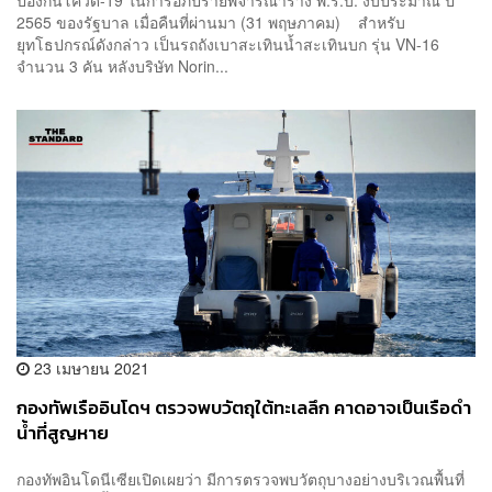
ป้องกันโควิด-19 ในการอภิปรายพิจารณาร่าง พ.ร.บ. งบประมาณ ปี
2565 ของรัฐบาล เมื่อคืนที่ผ่านมา (31 พฤษภาคม) สำหรับ
ยุทโธปกรณ์ดังกล่าว เป็นรถถังเบาสะเทินน้ำสะเทินบก รุ่น VN-16
จำนวน 3 คัน หลังบริษัท Norin...
23 เมษายน 2021
กองทัพเรืออินโดฯ ตรวจพบวัตถุใต้ทะเลลึก คาดอาจเป็นเรือดำ
น้ำที่สูญหาย
กองทัพอินโดนีเซียเปิดเผยว่า มีการตรวจพบวัตถุบางอย่างบริเวณพื้นที่