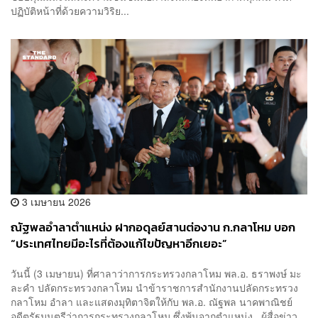
ปฏิบัติหน้าที่ด้วยความวิริย...
3 เมษายน 2026
​ณัฐพลอำลาตำแหน่ง ฝากอดุลย์สานต่องาน ก.กลาโหม บอก
“ประเทศไทยมีอะไรที่ต้องแก้ไขปัญหาอีกเยอะ”
วันนี้ (3 เมษายน) ที่ศาลาว่าการกระทรวงกลาโหม พล.อ. ธราพงษ์ มะ
ละคำ ปลัดกระทรวงกลาโหม นำข้าราชการสำนักงานปลัดกระทรวง
กลาโหม อำลา และแสดงมุทิตาจิตให้กับ พล.อ. ณัฐพล นาคพาณิชย์
อดีตรัฐมนตรีว่าการกระทรวงกลาโหม ซึ่งพ้นจากตำแหน่ง ผู้สื่อข่าว