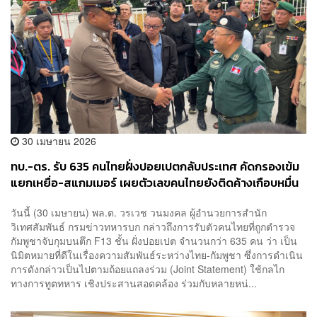
30 เมษายน 2026
ทบ.-ตร. รับ 635 คนไทยฝั่งปอยเปตกลับประเทศ คัดกรองเข้ม
แยกเหยื่อ-สแกมเมอร์ เผยตัวเลขคนไทยยังติดค้างเกือบหมื่น
คน
วันนี้ (30 เมษายน) พล.ต. วรเวช วนมงคล ผู้อำนวยการสำนัก
วิเทศสัมพันธ์ กรมข่าวทหารบก กล่าวถึงการรับตัวคนไทยที่ถูกตำรวจ
กัมพูชาจับกุมบนตึก F13 ชั้น ฝั่งปอยเปต จำนวนกว่า 635 คน ว่า เป็น
นิมิตหมายที่ดีในเรื่องความสัมพันธ์ระหว่างไทย-กัมพูชา ซึ่งการดำเนิน
การดังกล่าวเป็นไปตามถ้อยแถลงร่วม (Joint Statement) ใช้กลไก
ทางการทูตทหาร เชิงประสานสอดคล้อง ร่วมกับหลายหน่...