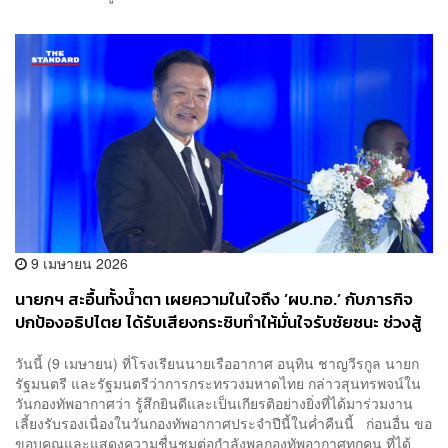
9 เมษายน 2026
นายกฯ สะอื้นทั้งน้ำตา เผยความในใจถึง ‘ผบ.ทอ.’ กับภารกิจ
ปกป้องอธิปไตย ได้รับเสียงกระซิบทำให้มั่นใจรับชัยชนะ ช่วงสู้
รบไทย-กัมพูชา
วันนี้ (9 เมษายน) ที่โรงเรียนนายเรืออากาศ อนุทิน ชาญวีรกูล นายก
รัฐมนตรี และรัฐมนตรีว่าการกระทรวงมหาดไทย กล่าวสุนทรพจน์ใน
วันกองทัพอากาศว่า รู้สึกยินดีและเป็นเกียรติอย่างยิ่งที่ได้มาร่วมงาน
เลี้ยงรับรองเนื่องในวันกองทัพอากาศประจำปีนี้ในค่ำคืนนี้ ก่อนอื่น ขอ
ขอบคุณและแสดงความชื่นชมต่อกำลังพลกองทัพอากาศทุกคน ที่ได้