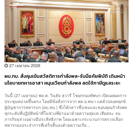
27 เมษายน 2026
ผบ.ทบ. สั่งคุมเข้มสวัสดิการกำลังพล-รับมือภัยพิบัติ เดินหน้า
นโยบายทหารอาสา หมุนเวียนกำลังพล ลดใช้ภาษีดูแลระยะ
ยาว
วันนี้ (27 เมษายน) พล.ต. วินธัย สุวารี โฆษกกองทัพบก เปิดเผยผลการ
ประชุมหน่วยขึ้นตรง โดยมีข้อสั่งการจาก พล.อ.พนา แคล้วปลอดทุกข์
ผู้บัญชาการทหารบก (ผบ.ทบ.) ซึ่งได้กล่าวชื่นชมและขอบคุณกำลังพล
ทุกระดับที่ปฏิบัติหน้าที่ในช่วงที่ผ่านมาด้วยความทุ่มเท เสียสละ จน
ภารกิจลุล่วงอย่างมีประสิทธิภาพ โดยเฉพาะกระบวนการตรวจเลือก
ทหารกองประจำการที่เสร็จสิ้นลงด้วยความเรีย...