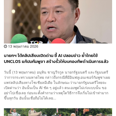
13 พฤษภาคม 2026
นายกฯ โต้คลิปเสียงเปิดด่าน ชี้ AI ปลอมข่าว ย้ำไทยใช้
UNCLOS แก้ปมกัมพูชา สร้างรั้วให้งบกองทัพดำเนินการแล้ว
วันนี้ (13 พฤษภาคม) อนุทิน ชาญวีรกูล นายกรัฐมนตรี และรัฐมนตรี
ว่าการกระทรวงมหาดไทย กล่าวถึงกรณีที่มีอินฟลูเอนเซอร์กัมพูชาเผย
แพร่คลิปเสียงทางโซเชียลมีเดีย ในลักษณะว่านายกรัฐมนตรีไทยจะ
เปิดด่านว่า อันนั้นเป็น AI ชัด ๆ อยู่แล้ว ตนเองพูดไม่เก่งแบบนั้น ขอ
อย่าไปเชื่อเลย ก่อนจะตั้งคำถามว่าเหตุใดวิธีการจึงเริ่มไม่เข้าท่ามาก
ขึ้นทุกวัน อันนั้นเชื่อถือไม่ได้เลย...