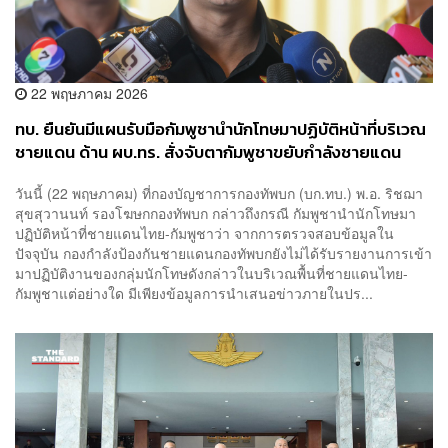
22 พฤษภาคม 2026
ทบ. ยืนยันมีแผนรับมือกัมพูชานำนักโทษมาปฏิบัติหน้าที่บริเวณ
ชายแดน ด้าน ผบ.ทร. สั่งจับตากัมพูชาขยับกำลังชายแดน
ตราด
วันนี้ (22 พฤษภาคม) ที่กองบัญชาการกองทัพบก (บก.ทบ.) พ.อ. ริชฌา
สุขสุวานนท์ รองโฆษกกองทัพบก กล่าวถึงกรณี กัมพูชานำนักโทษมา
ปฏิบัติหน้าที่ชายแดนไทย-กัมพูชาว่า จากการตรวจสอบข้อมูลใน
ปัจจุบัน กองกำลังป้องกันชายแดนกองทัพบกยังไม่ได้รับรายงานการเข้า
มาปฏิบัติงานของกลุ่มนักโทษดังกล่าวในบริเวณพื้นที่ชายแดนไทย-
กัมพูชาแต่อย่างใด มีเพียงข้อมูลการนำเสนอข่าวภายในปร...