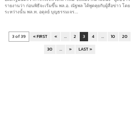
รายงานว่า ก่อนพิธีจะเริ่มขึ้น พล.อ. ณัฐพล ได้พูดคุยกับผู้สื่อข่าว โดย
ระหว่างนั้น พล.ท. อดุลย์ บุญธรรมเจร...
3 of 39
« FIRST
«
...
2
3
4
...
10
20
30
...
»
LAST »