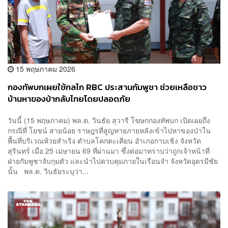
15 พฤษภาคม 2026
กองทัพบกเผยใช้กลไก RBC ประสานกัมพูชา ช่วยเหลือชาว
บ้านหาของป่ากลับไทยโดยปลอดภัย
วันนี้ (15 พฤษภาคม) พล.ต. วินธัย สุวารี โฆษกกองทัพบก เปิดเผยถึง
กรณีที่ โยชน์ สายน้อย ราษฎรที่สูญหายภายหลังเข้าไปหาของป่าใน
พื้นที่บริเวณห้วยสำเริง ตำบลโคกตะเคียน อำเภอกาบเชิง จังหวัด
สุรินทร์ เมื่อ 25 เมษายน 69 ที่ผ่านมา ซึ่งต่อมาทราบว่าถูกเจ้าหน้าที่
ฝ่ายกัมพูชาจับกุมตัว และนำไปควบคุมภายในเรือนจำ จังหวัดอุดรมีชัย
นั้น พล.ต. วินธัยระบุว่า...