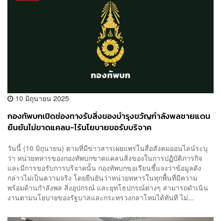
10 มิถุนายน 2025
กองทัพบกเปิดช่องทางรับสิ่งของบำรุงขวัญกำลังพลชายแดน
ยืนยันไม่ขาดแคลน-ไร้นโยบายขอรับบริจาค
วันนี้ (10 มิถุนายน) ตามที่มีข่าวสารเผยแพร่ในสื่อสังคมออนไลน์ระบุ
ว่า หน่วยทหารของกองทัพบกขาดแคลนสิ่งของในการปฏิบัติภารกิจ
และมีการขอรับการบริจาคนั้น กองทัพบกขอเรียนชี้แจงว่าข้อมูลดัง
กล่าวไม่เป็นความจริง โดยยืนยันว่าหน่วยทหารในทุกพื้นที่มีความ
พร้อมด้านกำลังพล สิ่งอุปกรณ์ และยุทโธปกรณ์ต่างๆ สามารถดำเนิน
งานตามนโยบายของรัฐบาลและกระทรวงกลาโหมได้ทันที ไม่...