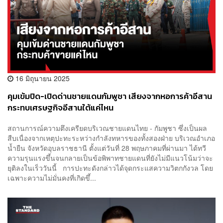
16 มิถุนายน 2025
คุมเข้มปิด-เปิดด่านชายแดนกัมพูชา เสียงจากหอการค้าอีสาน
กระทบเศรษฐกิจอีสานใต้แค่ไหน
สถานการณ์ความตึงเครียดบริเวณชายแดนไทย - กัมพูชา ซึ่งเป็นผล
สืบเนื่องจากเหตุปะทะระหว่างกำลังทหารของทั้งสองฝ่าย บริเวณอำเภอ
น้ำยืน จังหวัดอุบลราชธานี ตั้งแต่วันที่ 28 พฤษภาคมที่ผ่านมา ได้ทวี
ความรุนแรงขึ้นจนกลายเป็นข้อพิพาทชายแดนที่ยังไม่มีแนวโน้มว่าจะ
ยุติลงในเร็ววันนี้ การปะทะดังกล่าวได้จุดกระแสความวิตกกังวล โดย
เฉพาะความไม่มั่นคงที่เกิดขึ้...