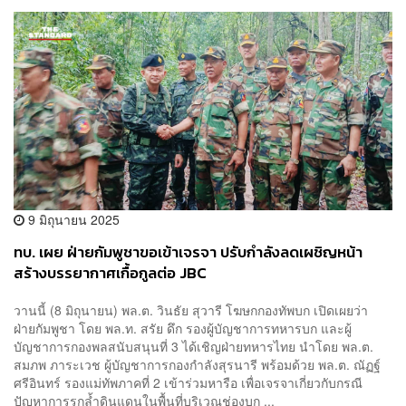
9 มิถุนายน 2025
ทบ. เผย ฝ่ายกัมพูชาขอเข้าเจรจา ปรับกำลังลดเผชิญหน้า
สร้างบรรยากาศเกื้อกูลต่อ JBC
วานนี้ (8 มิถุนายน) พล.ต. วินธัย สุวารี โฆษกกองทัพบก เปิดเผยว่า
ฝ่ายกัมพูชา โดย พล.ท. สรัย ดึก รองผู้บัญชาการทหารบก และผู้
บัญชาการกองพลสนับสนุนที่ 3 ได้เชิญฝ่ายทหารไทย นำโดย พล.ต.
สมภพ ภาระเวช ผู้บัญชาการกองกำลังสุรนารี พร้อมด้วย พล.ต. ณัฏฐ์
ศรีอินทร์ รองแม่ทัพภาคที่ 2 เข้าร่วมหารือ เพื่อเจรจาเกี่ยวกับกรณี
ปัญหาการรุกล้ำดินแดนในพื้นที่บริเวณช่องบก ...