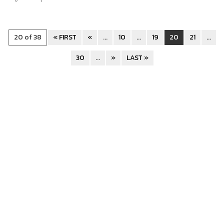
20 of 38
« FIRST
«
...
10
...
19
20
21
...
30
...
»
LAST »