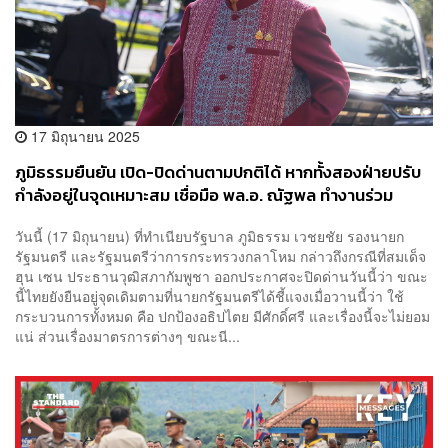
17 มิถุนายน 2025
ภูมิธรรมยืนยัน เปิด-ปิดด่านตามปกติได้ หากทั้งสองฝ่ายปรับ
กำลังอยู่ในจุดเหมาะสม เชื่อมือ พล.อ. ณัฐพล ทำงานร่วม
กองทัพ ตอบโต้ข่าวปั่นได้
วันนี้ (17 มิถุนายน) ที่ทำเนียบรัฐบาล ภูมิธรรม เวชยชัย รองนายก
รัฐมนตรี และรัฐมนตรีว่าการกระทรวงกลาโหม กล่าวถึงกรณีที่สมเด็จ
ฮุน เซน ประธานวุฒิสภากัมพูชา ออกประกาศจะปิดด่านวันนี้ว่า ขณะ
นี้ไทยยังยืนอยู่จุดเดิมตามที่นายกรัฐมนตรีได้ชี้แจงเมื่อวานนี้ว่า ใช้
กระบวนการทั้งหมด คือ ปกป้องอธิปไตย มีศักดิ์ศรี และเรื่องนี้จะไม่ยอม
แน่ ส่วนเรื่องมาตรการต่างๆ ขณะนี...