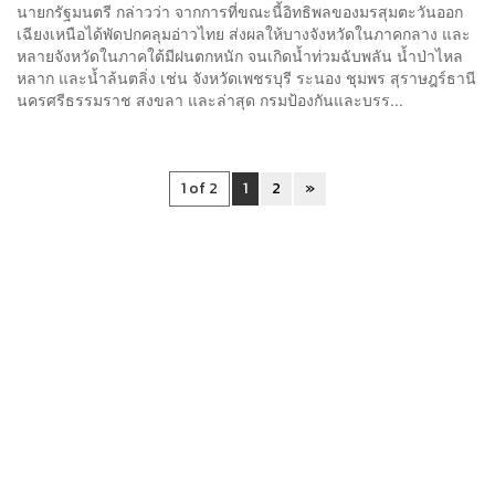
นายกรัฐมนตรี กล่าวว่า จากการที่ขณะนี้อิทธิพลของมรสุมตะวันออก
เฉียงเหนือได้พัดปกคลุมอ่าวไทย ส่งผลให้บางจังหวัดในภาคกลาง และ
หลายจังหวัดในภาคใต้มีฝนตกหนัก จนเกิดน้ำท่วมฉับพลัน น้ำป่าไหล
หลาก และน้ำล้นตลิ่ง เช่น จังหวัดเพชรบุรี ระนอง ชุมพร สุราษฎร์ธานี
นครศรีธรรมราช สงขลา และล่าสุด กรมป้องกันและบรร...
1 of 2
1
2
»