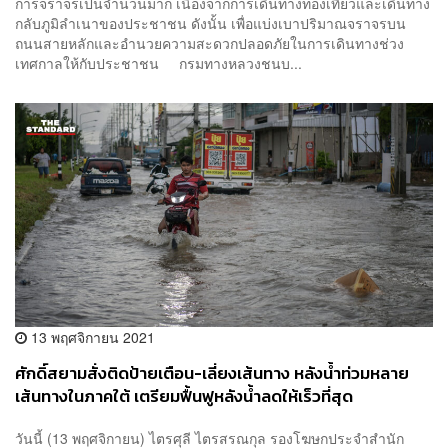
การจราจรเป็นจำนวนมาก เนื่องจากการเดินทางท่องเที่ยวและเดินทาง
กลับภูมิลำเนาของประชาชน ดังนั้น เพื่อแบ่งเบาปริมาณจราจรบน
ถนนสายหลักและอำนวยความสะดวกปลอดภัยในการเดินทางช่วง
เทศกาลให้กับประชาชน กรมทางหลวงชนบ...
13 พฤศจิกายน 2021
ศักดิ์สยามสั่งติดป้ายเตือน-เลี่ยงเส้นทาง หลังน้ำท่วมหลาย
เส้นทางในภาคใต้ เตรียมฟื้นฟูหลังน้ำลดให้เร็วที่สุด
วันนี้ (13 พฤศจิกายน) ไตรศุลี ไตรสรณกุล รองโฆษกประจำสำนัก