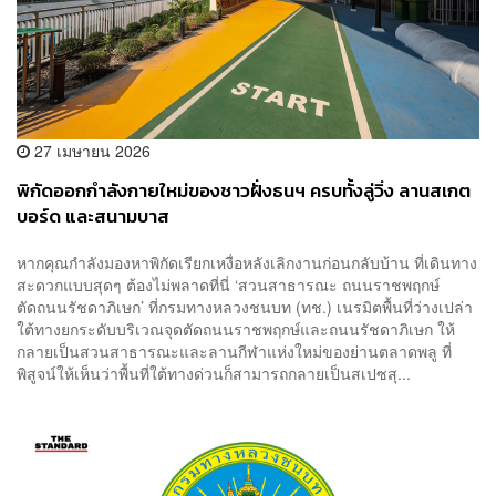
27 เมษายน 2026
พิกัดออกกำลังกายใหม่ของชาวฝั่งธนฯ ครบทั้งลู่วิ่ง ลานสเกต
บอร์ด และสนามบาส
หากคุณกำลังมองหาพิกัดเรียกเหงื่อหลังเลิกงานก่อนกลับบ้าน ที่เดินทาง
สะดวกแบบสุดๆ ต้องไม่พลาดที่นี่ ‘สวนสาธารณะ ถนนราชพฤกษ์
ตัดถนนรัชดาภิเษก’ ที่กรมทางหลวงชนบท (ทช.) เนรมิตพื้นที่ว่างเปล่า
ใต้ทางยกระดับบริเวณจุดตัดถนนราชพฤกษ์และถนนรัชดาภิเษก ให้
กลายเป็นสวนสาธารณะและลานกีฬาแห่งใหม่ของย่านตลาดพลู ที่
พิสูจน์ให้เห็นว่าพื้นที่ใต้ทางด่วนก็สามารถกลายเป็นสเปซสุ...