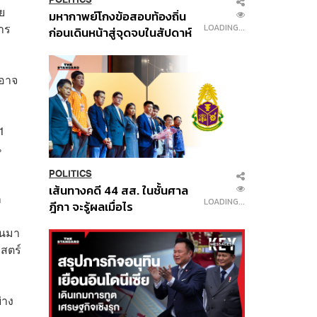
ย
มหากาพย์โกงข้อสอบท้องถิ่น
าร
LOADING...
ก่อนเดินหน้าสู่จุดจบในสัปดาห์
นี้
งอาจ
1
น
POLITICS
เส้นทางคดี 44 สส. ในชั้นศาล
ก
LOADING...
ฎีกา จะรู้ผลเมื่อไร
้นมา
สตร์
่าง