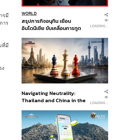
WORLD
ารมี
สรุปภารกิจอนุทิน เยือน
าการ
LOADING...
อินโดนีเซีย ขับเคลื่อนการทูต
เศรษฐกิจเชิงรุก ประกาศหุ้น
ส่วนยุทธศาสตร์ไทย –
ที่มี
อินโดนีเซีย
อง
Navigating Neutrality:
Thailand and China in the
LOADING...
Age of a New Global
Order