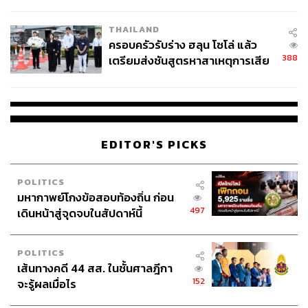
โลกภายใน 6 วัน
THAILAND
ครอบครัวรับร่าง ฮลุน โซโล่ แล้ว
388
เตรียมส่งชันสูตรหาสาเหตุการเสีย
ชีวิต
EDITOR'S PICKS
POLITICS
มหากาพย์โกงข้อสอบท้องถิ่น ก่อน
497
เดินหน้าสู่จุดจบในสัปดาห์นี้
POLITICS
เส้นทางคดี 44 สส. ในชั้นศาลฎีกา
152
จะรู้ผลเมื่อไร