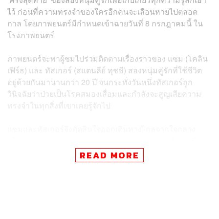
ไว้ ก่อนที่ความทรงจำของใครอีกคนจะเลือนหายไปตลอด
กาล โดยภาพยนตร์มีกำหนดเข้าฉายวันที่ 8 กรกฎาคมนี้ ใน
โรงภาพยนตร์
ภาพยนตร์จะพาผู้ชมไปร่วมติดตามเรื่องราวของ แซม (โคลิน
เฟิร์ธ) และ ทัสเกอร์ (สแตนลีย์ ทุชชี) สองหนุ่มคู่รักที่ใช้ชีวิต
อยู่ด้วยกันมานานกว่า 20 ปี จนกระทั่งวันหนึ่งทัสเกอร์ถูก
วินิจฉัยว่าป่วยเป็นโรคสมองเสื่อมและกำลังจะสูญเสียความ
ทรงจำในทุกสิ่งที่เขาเคยรู้จักไป
แซมและทัสเกอร์จึงตัดสินใจออกเดินทางไกลจากใจกลาง
เมืองของประเทศอังกฤษสู่ทะเลสาบย่านตะวันตกเฉียงเหนือ
เพื่อไปร่วมงานรวมญาติและพบปะเพื่อนฝูงเป็นครั้งสุดท้าย
READ MORE
พร้อมทั้งเก็บเกี่ยวทุกความรู้สึกที่พวกเขาต่างมีให้กัน ก่อนที่
ทุกอย่างจะค่อยๆ เลือนหายไปตลอดกาล
กำกับภาพยนตร์โดย แฮร์รี แมคควีน นักแสดงและผู้กำกับ
หน้าใหม่ที่เคยพิสูจน์ฝีมือการกำกับมาแล้วใน
Hinterland