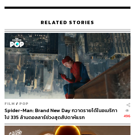
TAGS:
Stanley Tucci
ภาพยนตร์
Colin Firth
Supernova
RELATED STORIES
202
ABOUT THE AUTHOR
สุพัฒน์ ศิวะพรพันธ์
Content Creator ผู้หลงใหลในทุกศาสตร์และ
FILM
/
POP
วัฒนธรรมของประเทศญี่ปุ่น
Spider-Man: Brand New Day กวาดรายได้ในอเมริกา
496
ไป 335 ล้านดอลลาร์ช่วงสุดสัปดาห์แรก