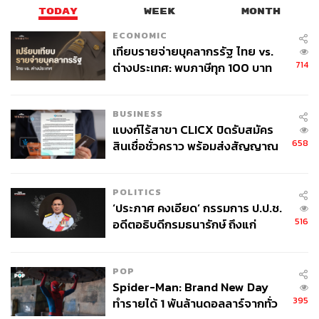
TODAY
WEEK
MONTH
ECONOMIC
เทียบรายจ่ายบุคลากรรัฐ ไทย vs.
714
ต่างประเทศ: พบภาษีทุก 100 บาท
ของคนไทยใช้ไปกับข้าราชการเฉียด
40 บาท
BUSINESS
แบงก์ไร้สาขา CLICX ปิดรับสมัคร
658
สินเชื่อชั่วคราว พร้อมส่งสัญญาณ
เตือนกลุ่มกู้เงินผิดวัตถุประสงค์-ให้
ข้อมูลเท็จ เตรียมดำเนินคดีเด็ดขาด
POLITICS
‘ประภาศ คงเอียด’ กรรมการ ป.ป.ช.
516
อดีตอธิบดีกรมธนารักษ์ ถึงแก่
อนิจกรรม
POP
Spider-Man: Brand New Day
395
ทำรายได้ 1 พันล้านดอลลาร์จากทั่ว