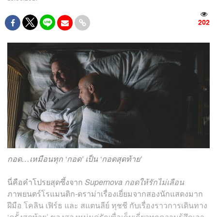
202
กอด…เหมือนทุก ‘กอด’ เป็น ‘กอดสุดท้าย’
นี่คือคำโปรยสุดซึ้งจาก
Supernova กอดให้รักไม่เลือน
ภาพยนตร์โรแมนติก-ดราม่าเรื่องเยี่ยมจากสองนักแสดงมาก
ฝีมือ โคลิน เฟิร์ธ และ สแตนลีย์ ทุชชี กับเรื่องราวการเดินทาง
‘ครั้งสุดท้าย’ ของสองหนุ่มคู่รักเพื่อเก็บเกี่ยวทุกความรู้สึกเอา