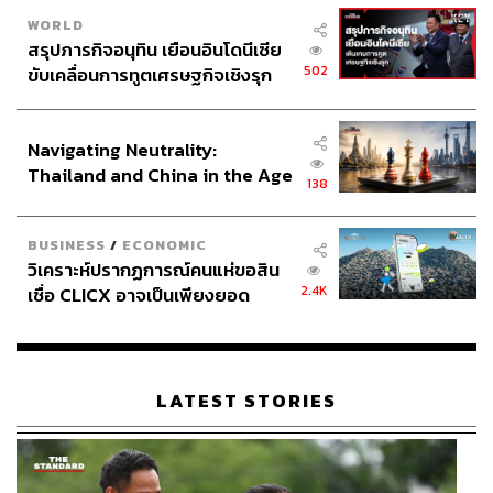
WORLD
สรุปภารกิจอนุทิน เยือนอินโดนีเซีย
502
ขับเคลื่อนการทูตเศรษฐกิจเชิงรุก
ประกาศหุ้นส่วนยุทธศาสตร์ไทย –
อินโดนีเซีย
Navigating Neutrality:
Thailand and China in the Age
138
of a New Global Order
BUSINESS
/
ECONOMIC
วิเคราะห์ปรากฏการณ์คนแห่ขอสิน
2.4K
เชื่อ CLICX อาจเป็นเพียงยอด
ภูเขาน้ำแข็ง ของปัญหาหนี้ครัว
เรือนไทยที่ถูกซุกไว้
LATEST STORIES