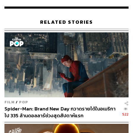
โดยชื่อภาพยนตร์อย่าง
Supernova
เป็นการนำมาเปรียบเปรย
ถึงเรื่องราวความรักของ Sam และ Tusker ที่เปรียบเสมือน
RELATED STORIES
การระเบิดครั้งใหญ่ของดาวฤกษ์ที่ส่องสว่างไปทั่วจักรวาล
แล้วค่อยๆ ดับลงอย่างรวดเร็ว เหมือนความรักอันยิ่งใหญ่ของ
ทั้งคู่ ที่ค่อยๆ มืดดับลง
FILM
/
POP
Spider-Man: Brand New Day กวาดรายได้ในอเมริกา
522
ไป 335 ล้านดอลลาร์ช่วงสุดสัปดาห์แรก