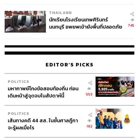
เวลล์ฯ’ ฟ้อง ‘โทน บางแค’ ผิดนัด
THAILAND
จ่ายหนี้-แอบระบุแบรนด์
นักเรียนโรงเรียนเทพศิรินทร์
745
นนทบุรี อพยพเข้ายังพื้นที่ปลอดภัย
ชั่วคราว หลังเหตุใช้อาวุธปืนภายใน
โรงเรียนคลี่คลาย
EDITOR'S PICKS
POLITICS
มหากาพย์โกงข้อสอบท้องถิ่น ก่อน
553
เดินหน้าสู่จุดจบในสัปดาห์นี้
POLITICS
เส้นทางคดี 44 สส. ในชั้นศาลฎีกา
192
จะรู้ผลเมื่อไร