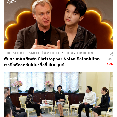
กำกับภาพยนตร์โดย Harry Macqueen จากภาพยนตร์
Hinterland
(2014) พร้อมด้วยสองนักแสดงมากฝีมืออย่าง
Colin Firth เจ้าของรางวัลออสการ์สาขานักแสดงนำชายยอด
เยี่ยมจาก
The King’s Speech
(2010) และ Stanley Tucci ที่
เคยได้รับการเสนอชื่อเข้าชิงรางวัลออสการ์สาขานักแสดง
สมทบชายยอดเยี่ยมจาก
The Lovely Bones
(2009)
ร่วมออกเดินทางไกลเพื่อเก็บเกี่ยวเรื่องราวสุดประทับใจเป็น
‘ครั้งสุดท้าย’ ไปกับพวกเขาใน
Supernova กอดให้รักไม่เลือน
THE SECRET SAUCE | ARTICLE
/
FILM
/
OPINION
เร็วๆ นี้ ในโรงภาพยนตร์
สัมภาษณ์เสด็จพ่อ Christopher Nolan ยิ่งโลกไปไกล
3.2K
เรายิ่งต้องกลับไปหาสิ่งที่เป็นมนุษย์
รับชมตัวอย่างได้ที่นี่
https://www.youtube.com/watch?v=8-WIsJLDKjQ
อ้างอิง:
https://www.rottentomatoes.com/m/supernova_2021
TAGS:
Rotten Tomatoes
Supernova
Stanley Tucci