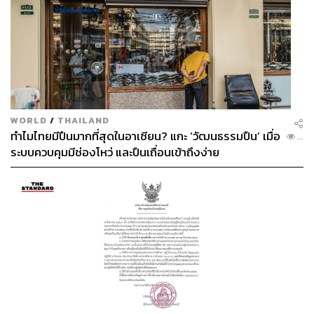
WORLD
/
THAILAND
ทำไมไทยมีปืนมากที่สุดในอาเซียน? แกะ ‘วัฒนธรรมปืน’ เมื่อ
...
ระบบควบคุมมีช่องโหว่ และปืนเถื่อนเข้าถึงง่าย