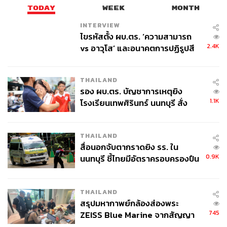
TODAY
WEEK
MONTH
INTERVIEW
ไขรหัสตั้ง ผบ.ตร. ‘ความสามารถ
2.4K
vs อาวุโส’ และอนาคตการปฏิรูปสี
กากี กับ พล.ต.อ. เอก อังสนานนท์
THAILAND
รอง ผบ.ตร. บัญชาการเหตุยิง
1.1K
โรงเรียนเทพศิรินทร์ นนทบุรี สั่ง
ค้นหา 2 รอบยืนยันไร้คนติดค้าง พบ
ศพปู่-ย่าที่บ้านพักผู้ก่อเหตุ
THAILAND
สื่อนอกจับตากราดยิง รร. ใน
0.9K
นนทบุรี ชี้ไทยมีอัตราครอบครองปืน
สูงในระดับต้นของภูมิภาค
THAILAND
สรุปมหากาพย์กล้องส่องพระ
745
ZEISS Blue Marine จากสัญญา
ผลิต 8.3 ล้าน สู่ข้อพิพาท ‘มา