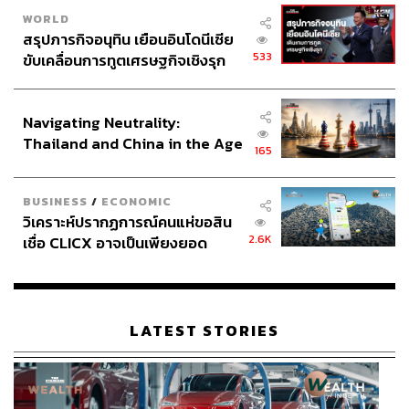
WORLD
สรุปภารกิจอนุทิน เยือนอินโดนีเซีย
533
ขับเคลื่อนการทูตเศรษฐกิจเชิงรุก
ประกาศหุ้นส่วนยุทธศาสตร์ไทย –
อินโดนีเซีย
Navigating Neutrality:
Thailand and China in the Age
165
of a New Global Order
BUSINESS
/
ECONOMIC
วิเคราะห์ปรากฏการณ์คนแห่ขอสิน
2.6K
เชื่อ CLICX อาจเป็นเพียงยอด
ภูเขาน้ำแข็ง ของปัญหาหนี้ครัว
เรือนไทยที่ถูกซุกไว้
LATEST STORIES