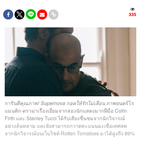
335
การันตีคุณภาพ!
Supernova กอดให้รักไม่เลือน
ภาพยนตร์โร
แมนติก-ดราม่าเรื่องเยี่ยมจากสองนักแสดงมากฝีมือ Colin
Firth และ Stanley Tucci ได้รับเสียงชื่นชมจากนักวิจารณ์
อย่างล้นหลาม และยังสามารถกวาดคะแนนมะเขือเทศสด
จากนักวิจารณ์บนเว็บไซต์ Rotten Tomatoes มาได้สูงถึง 89%