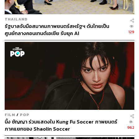
ภาพยนตร์
Colin Firth
THAILAND
รัฐบาลจับมือสมาคมภาพยนตร์สหรัฐฯ ดันไทยเป็น
129
ศูนย์กลางคอนเทนต์เอเชีย รับยุค AI
335
ABOUT THE AUTHOR
สุพัฒน์ ศิวะพรพันธ์
Content Creator ผู้หลงใหลในทุกศาสตร์และ
วัฒนธรรมของประเทศญี่ปุ่น
FILM
/
POP
นิ้ง ชัญญา ร่วมแสดงใน Kung Fu Soccer ภาพยนตร์
962
ภาคแยกของ Shaolin Soccer