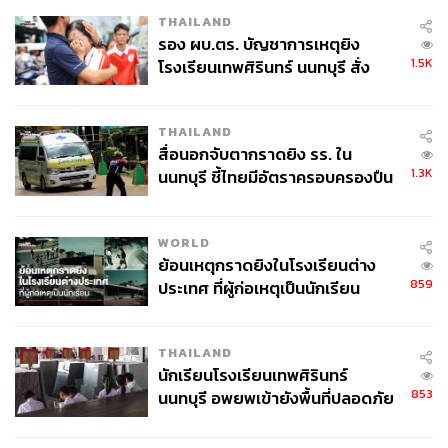
THAILAND
รอง ผบ.ตร. บัญชาการเหตุยิง
1.5K
โรงเรียนเทพศิรินทร์ นนทบุรี สั่ง
ค้นหา 2 รอบยืนยันไร้คนติดค้าง พบ
ศพปู่-ย่าที่บ้านพักผู้ก่อเหตุ
THAILAND
สื่อนอกจับตากราดยิง รร. ใน
1.3K
นนทบุรี ชี้ไทยมีอัตราครอบครองปืน
สูงในระดับต้นของภูมิภาค
WORLD
ย้อนเหตุกราดยิงในโรงเรียนต่าง
859
ประเทศ ที่ผู้ก่อเหตุเป็นนักเรียน
THAILAND
นักเรียนโรงเรียนเทพศิรินทร์
853
นนทบุรี อพยพเข้ายังพื้นที่ปลอดภัย
ชั่วคราว หลังเหตุใช้อาวุธปืนภายใน
โรงเรียนคลี่คลาย