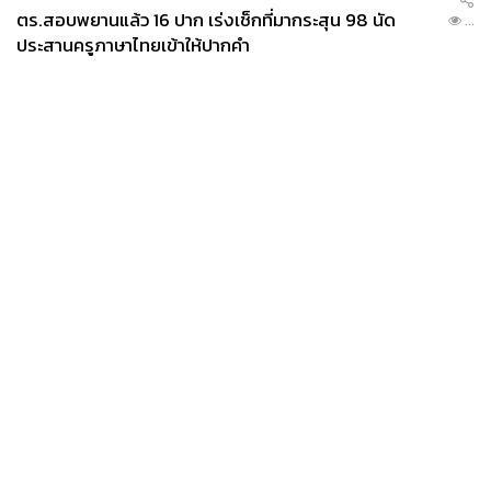
ตร.สอบพยานแล้ว 16 ปาก เร่งเช็กที่มากระสุน 98 นัด
...
ประสานครูภาษาไทยเข้าให้ปากคำ
News
Wealth
Pop
Podcast
Video
Now
Opinion
Careers
Events
Privacy
About
Contact
Policy
FOR
ADVERTISING
MEMBERSHIP