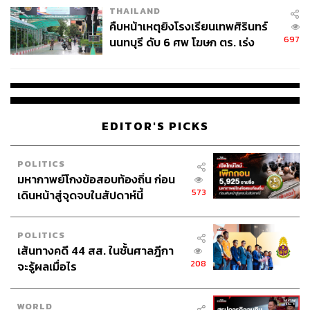
THAILAND
คืบหน้าเหตุยิงโรงเรียนเทพศิรินทร์
697
นนทบุรี ดับ 6 ศพ โฆษก ตร. เร่ง
สอบปมขโมยปืนปู่ก่อเหตุ
EDITOR'S PICKS
POLITICS
มหากาพย์โกงข้อสอบท้องถิ่น ก่อน
573
เดินหน้าสู่จุดจบในสัปดาห์นี้
POLITICS
เส้นทางคดี 44 สส. ในชั้นศาลฎีกา
208
จะรู้ผลเมื่อไร
WORLD