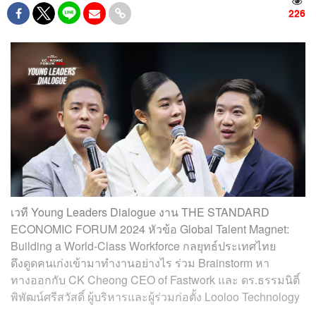
226
เวที Young Leaders Dialogue งาน THE STANDARD
ECONOMIC FORUM 2024 หัวข้อ Global Talent Magnet:
Building a World-Class Workforce
กลยุทธ์ประเทศไทย
ดึงดูดคนเก่งเข้ามาทำงานอย่างไร ร่วม Brainstorm หา
ทางออกกับ CK Cheong CEO of Fastwork และ ดร.ธรรมนิติ์
พิพัฒน์ศรีสวัสดิ์ ผู้บริหารและผู้ร่วมก่อตั้ง Looloo Technology