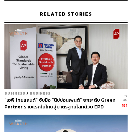
ข้อเสนอเก็บภาษี SME ที่อยู่นอกกรุงเทพฯ น้อยกว่าที่อยู่ใน
กรุงเทพฯ ยิ่งไกลกรุงเทพฯ มากภาษียิ่งน้อย
RELATED STORIES
4. เปลี่ยนวัฒนธรรมองค์กร
หากรอการเมืองระดับประเทศเปลี่ยนไม่ได้ ก็เปลี่ยนจากที่
ทำงานก่อน ออกแบบวัฒนธรรมองค์กรใหม่ สร้างคนให้กล้า
แสดงความคิดเห็น และทำให้คนทำงานเห็นว่างานของเขา
ถูกตัดสินด้วยคุณค่างานจริงๆ ไม่ได้ขึ้นอยู่กับระบบพวกพ้อง
หรือระบบอุปถัมภ์
สามารถติดตาม THE STANDARD WEALTH
ผ่านแอปพลิเคชันต่างๆ ที่คุณสะดวกหรือใช้งานอยู่แล้วได้เลย
BUSINESS
/
BUSINESS
“เอพี ไทยแลนด์” จับมือ “นิปปอนเพนต์” ยกระดับ Green
187
Partner รายแรกในไทยสู่มาตรฐานโลกด้วย EPD
International พร้อมชูแนวคิด Global Standards for
Global Sustainable Living ส่งมอบบ้านคุณภาพ ลด
ผลกระทบต่อสิ่งแวดล้อม พร้อมปั้นนักออกแบบที่ใส่ใจโลก
TAGS:
APThaiบริษัทอสังหาอันดับ1
APThai