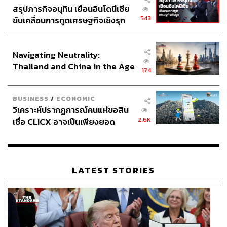
สรุปภารกิจอนุทิน เยือนอินโดนีเซีย
543
ขับเคลื่อนการทูตเศรษฐกิจเชิงรุก
ประกาศหุ้นส่วนยุทธศาสตร์ไทย –
อินโดนีเซีย
Navigating Neutrality:
Thailand and China in the Age
174
of a New Global Order
BUSINESS
/
ECONOMIC
วิเคราะห์ปรากฏการณ์คนแห่ขอสิน
2.6K
เชื่อ CLICX อาจเป็นเพียงยอด
ภูเขาน้ำแข็ง ของปัญหาหนี้ครัว
เรือนไทยที่ถูกซุกไว้
LATEST STORIES