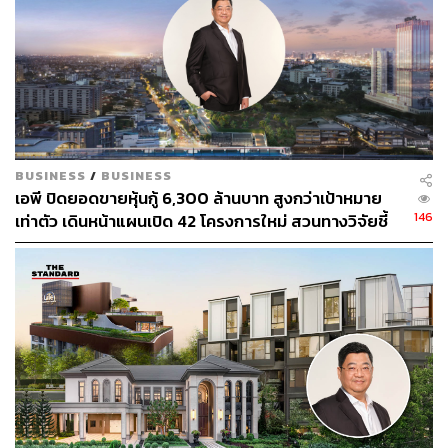
AP (Thailand) - เอพี (ไทยแลนด์)
THE STANDARD ECONOMIC FORUM
THE STANDARD ECONOMIC FORUM 2024
THE STANDARD ECONOMIC FORUM 2024: BRAVE
NEW WORLD เศรษฐกิจไทย ไล่กวดโลกใหม่
Young Leaders Dialogue
ที่ที่ดีที่สุดจากเอพี
ชีวิตดีๆที่เลือกเองได้
BUSINESS
/
BUSINESS
เอพี ปิดยอดขายหุ้นกู้ 6,300 ล้านบาท สูงกว่าเป้าหมาย
146
เท่าตัว เดินหน้าแผนเปิด 42 โครงการใหม่ สวนทางวิจัยชี้
กำลังซื้ออสังหาฯ ซบเซา
226
ABOUT THE AUTHOR
THE STANDARD TEAM
กองบรรณาธิการ THE STANDARD