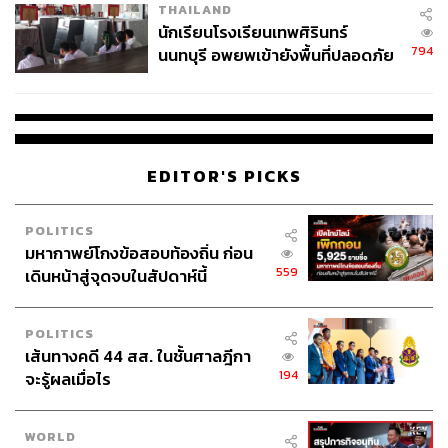
THAILAND
จ่ายหนี้-แอบระบุแบรนด์
นักเรียนโรงเรียนเทพศิรินทร์
794
นนทบุรี อพยพเข้ายังพื้นที่ปลอดภัย
ชั่วคราว หลังเหตุใช้อาวุธปืนภายใน
โรงเรียนคลี่คลาย
EDITOR'S PICKS
POLITICS
มหากาพย์โกงข้อสอบท้องถิ่น ก่อน
559
เดินหน้าสู่จุดจบในสัปดาห์นี้
POLITICS
เส้นทางคดี 44 สส. ในชั้นศาลฎีกา
194
จะรู้ผลเมื่อไร
WORLD