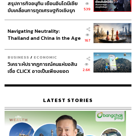
สรุปภารกิจอนุทิน เยือนอินโดนีเซีย
539
ขับเคลื่อนการทูตเศรษฐกิจเชิงรุก
ประกาศหุ้นส่วนยุทธศาสตร์ไทย –
อินโดนีเซีย
Navigating Neutrality:
Thailand and China in the Age
167
of a New Global Order
BUSINESS
/
ECONOMIC
วิเคราะห์ปรากฏการณ์คนแห่ขอสิน
2.6K
เชื่อ CLICX อาจเป็นเพียงยอด
ภูเขาน้ำแข็ง ของปัญหาหนี้ครัว
เรือนไทยที่ถูกซุกไว้
LATEST STORIES