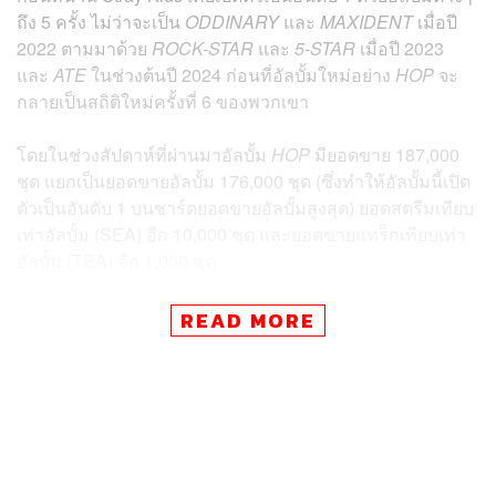
ถึง 5 ครั้ง ไม่ว่าจะเป็น
ODDINARY
และ
MAXIDENT
เมื่อปี
2022 ตามมาด้วย
ROCK-STAR
และ
5-STAR
เมื่อปี 2023
และ
ATE
ในช่วงต้นปี 2024 ก่อนที่อัลบั้มใหม่อย่าง
HOP
จะ
กลายเป็นสถิติใหม่ครั้งที่ 6 ของพวกเขา
โดยในช่วงสัปดาห์ที่ผ่านมาอัลบั้ม
HOP
มียอดขาย 187,000
ชุด แยกเป็นยอดขายอัลบั้ม 176,000 ชุด (ซึ่งทำให้อัลบั้มนี้เปิด
ตัวเป็นอันดับ 1 บนชาร์ตยอดขายอัลบั้มสูงสุด) ยอดสตรีมเทียบ
เท่าอัลบั้ม (SEA) อีก 10,000 ชุด และยอดขายแทร็กเทียบเท่า
อัลบั้ม (TEA) อีก 1,000 ชุด
ทั้งนี้ ยอดขายอัลบั้มที่มากขึ้นมาจากการที่มีซีดีให้เลือก 7
READ MORE
แบบ ซึ่งทั้งหมดก็จะมีของสะสมที่แตกต่างกันไป เช่น โฟโต้
การ์ด, โปสเตอร์, สติกเกอร์ หรือของสุ่มบางชิ้น โดยอัลบั้มก็
จะจำหน่ายผ่านหลากหลายช่องทาง เช่น Barnes & Noble,
Target, Walmart และเว็บสโตร์อย่างเป็นทางการของวง ซึ่ง
จากตัวเลขยอดขาย 176,000 ชุด ก็จะแบ่งเป็นยอดขายซีดี
171,000 ชุด และอัลบั้มดาวน์โหลดแบบดิจิทัลอีก 5,000 ชุด