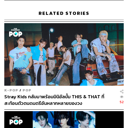
ABOUT THE AUTHOR
RELATED STORIES
ภัทรณกัญ อนันเต่า
กองบรรณาธิการคัลเจอร์ สำนักข่าว THE
STANDARD
K-POP
/
POP
Stray Kids กลับมาพร้อมมินิอัลบั้ม THIS & THAT ที่
52
สะท้อนตัวตนดนตรีอันหลากหลายของวง