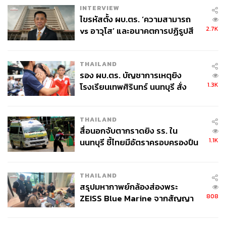
INTERVIEW
ไขรหัสตั้ง ผบ.ตร. ‘ความสามารถ
2.7K
vs อาวุโส’ และอนาคตการปฏิรูปสี
กากี กับ พล.ต.อ. เอก อังสนานนท์
THAILAND
รอง ผบ.ตร. บัญชาการเหตุยิง
1.3K
โรงเรียนเทพศิรินทร์ นนทบุรี สั่ง
ค้นหา 2 รอบยืนยันไร้คนติดค้าง พบ
ศพปู่-ย่าที่บ้านพักผู้ก่อเหตุ
THAILAND
สื่อนอกจับตากราดยิง รร. ใน
1.1K
นนทบุรี ชี้ไทยมีอัตราครอบครองปืน
สูงในระดับต้นของภูมิภาค
THAILAND
สรุปมหากาพย์กล้องส่องพระ
808
ZEISS Blue Marine จากสัญญา
ผลิต 8.3 ล้าน สู่ข้อพิพาท ‘มา
เวลล์ฯ’ ฟ้อง ‘โทน บางแค’ ผิดนัด