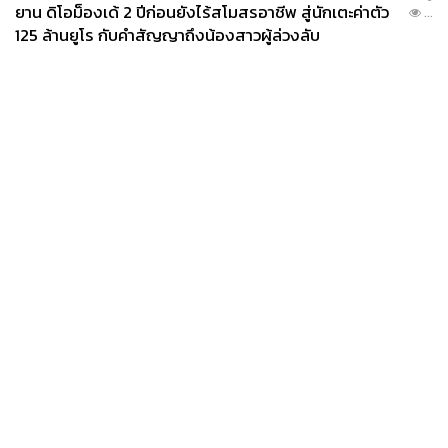
ยาน ดิโอม็องเด้ 2 ปีก่อนยังไร้สโมสรอาชีพ สู่นักเตะค่าตัว
...
125 ล้านยูโร กับคำสัญญาถึงน้องสาวผู้ล่วงลับ
News
Wealth
Pop
Podcast
Video
Now
Opinion
Careers
Events
Privacy
About
Contact
Policy
FOR
ADVERTISING
MEMBERSHIP