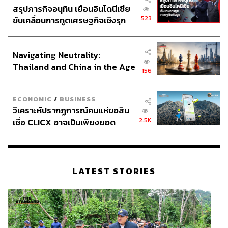
สรุปภารกิจอนุทิน เยือนอินโดนีเซีย
523
ขับเคลื่อนการทูตเศรษฐกิจเชิงรุก
ประกาศหุ้นส่วนยุทธศาสตร์ไทย –
อินโดนีเซีย
Navigating Neutrality:
Thailand and China in the Age
156
of a New Global Order
ECONOMIC
/
BUSINESS
วิเคราะห์ปรากฏการณ์คนแห่ขอสิน
2.5K
เชื่อ CLICX อาจเป็นเพียงยอด
ภูเขาน้ำแข็ง ของปัญหาหนี้ครัว
เรือนไทยที่ถูกซุกไว้
LATEST STORIES