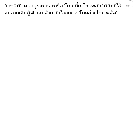
‘เอกนิติ’ เผยอยู่ระหว่างหารือ ‘ไทยเที่ยวไทยพลัส’ มีสิทธิใช้
...
งบจากเงินกู้ 4 แสนล้าน มั่นใจงบต่อ ‘ไทยช่วยไทย พลัส’
เฟส 2 มีเพียงพอ
News
Wealth
Pop
Podcast
Video
Now
Opinion
Careers
Events
Privacy
About
Contact
Policy
FOR
ADVERTISING
MEMBERSHIP