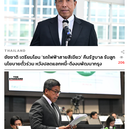
Twitter:
twitter.com/standard_wealth
Instagram:
instagram.com/thestandardwealth
Official Line
คลิก
https://lin.ee/xfPbXUP
สามารถติดตาม THE STANDARD WEALTH
ผ่านแอปพลิเคชันต่างๆ ที่คุณสะดวกหรือใช้งานอยู่แล้วได้เลย
THAILAND
ชัชชาติ เตรียมโอน ‘รถไฟฟ้าสายสีเขียว’ คืนรัฐบาล รับลูก
206
นโยบายตั๋วร่วม หวังปลดแอกหนี้-ดึงงบพัฒนากรุง
TAGS:
ผู้ว่าฯ กทม.
ผู้ว่าราชการกรุงเทพมหานคร
เลือกตั้ง ส.ก.
การลงทุน
หุ้น
เลือกตั้งผู้ว่าฯ กทม