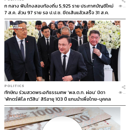
ก กลาง ฟันโกงสอบท้องถิ่น 5,925 ราย ประกาศบัญชีใหม่
...
7 ส.ค. ส่วน 97 ราย รอ ป.ป.ช. ขีดเส้นแล้วเสร็จ 31 ส.ค.
POLITICS
ทักษิณ ร่วมสวดพระอภิธรรมศพ ‘พล.ต.ท. ผ่อน’ บิดา
...
‘พักตร์พิไล ทวีสิน’ สิริอายุ 103 ปี แกนนำเพื่อไทย-บุคคล
หลากวงการร่วมอาลัย