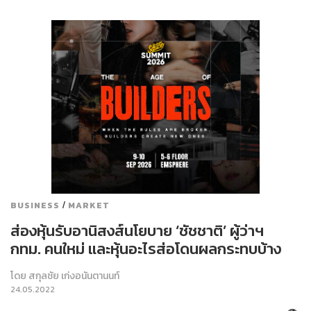
/
BUSINESS
MARKET
ส่องหุ้นรับอานิสงส์นโยบาย ‘ชัชชาติ’ ผู้ว่าฯ
กทม. คนใหม่ และหุ้นอะไรส่อโดนผลกระทบบ้าง
โดย
สกุลชัย เก่งอนันตานนท์
24.05.2022