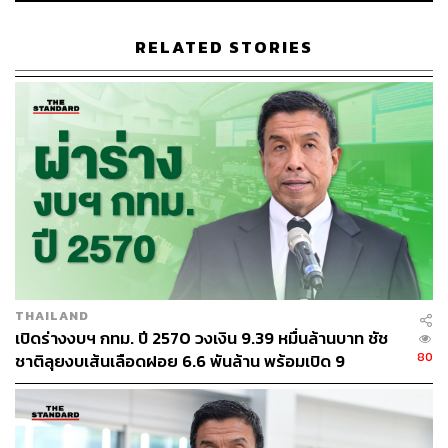
ขณะนี้ ทำให้ราคาหุ้นน่าจะสะท้อนประเด็นนี้ไปมากแล้ว”
RELATED STORIES
อีกส่วนที่อาจจะต้องตามดูคือการปรับปรุงในเรื่องของท้อง
ถนน ซึ่งจะรวมไปถึงการตั้งป้ายโฆษณาตามจุดต่างๆ ที่บาง
ส่วนอาจจะไม่เหมาะสม ซึ่งก็อาจจะกระทบต่อบริษัทอย่าง
VGI หรือ PLANB แต่ในส่วนนี้ก็ยังไม่มีอะไรชัดเจน
ณัฐชาต เมฆมาสิน ผู้ช่วยกรรมการผู้จัดการ ฝ่ายวิเคราะห์
หลักทรัพย์ บล.ทรีนีตี้ เปิดเผยว่า หลังทราบผลการเลือกตั้งภาพ
รวมของตลาดหุ้นเมื่อวานนี้ก็ไม่ได้ตอบรับมากนัก สะท้อน
จากมูลค่าซื้อขายราว 5 หมื่นล้านบาท ซึ่งโดยปกติแล้ว
‘Election Rally’ มักจะเกิดขึ้นกับการเลือกตั้งนายกรัฐมนตรี
มากกว่า ซึ่งเราประเมินว่าอาจจะเริ่มเห็น Sentiment นั้นใน
THAILAND
ช่วงปลายปีนี้
เปิดร่างงบฯ กทม. ปี 2570 วงเงิน 9.39 หมื่นล้านบาท ชัช
80
ชาติลุยงบเส้นเลือดฝอย 6.6 พันล้าน พร้อมเปิด 9
ยุทธศาสตร์พัฒนาเมือง
ช่องทางติดตาม
THE STANDARD WEALTH