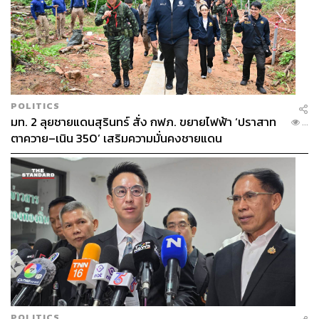
POLITICS
มท. 2 ลุยชายแดนสุรินทร์ สั่ง กฟภ. ขยายไฟฟ้า ‘ปราสาท
...
ตาควาย–เนิน 350’ เสริมความมั่นคงชายแดน
POLITICS