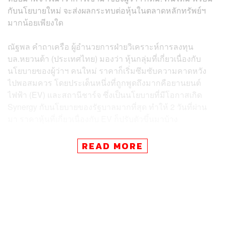
กับนโยบายใหม่ จะส่งผลกระทบต่อหุ้นในตลาดหลักทรัพย์ฯ
มากน้อยเพียงใด
ณัฐพล คำถาเครือ ผู้อำนวยการฝ่ายวิเคราะห์การลงทุน
บล.หยวนต้า (ประเทศไทย) มองว่า หุ้นกลุ่มที่เกี่ยวเนื่องกับ
นโยบายของผู้ว่าฯ คนใหม่ ราคาก็เริ่มซึมซับความคาดหวัง
ไปพอสมควร โดยประเด็นหนึ่งที่ถูกพูดถึงมากคือยานยนต์
ไฟฟ้า (EV) และสถานีชาร์จ ซึ่งเป็นนโยบายที่มีโอกาสเกิด
Synergy กับนโยบายของรัฐบาลมากที่สุด ทำให้ 2 วันที่ผ่าน
มา ราคาหุ้นที่เกี่ยวเนื่องกับ EV ก็ปรับตัวขึ้นมาบ้าง
“อย่างไรก็ตาม ภาพรวมอาจเป็นแค่ Sentiment ระยะสั้น
READ MORE
เพราะต้องรอดูนโยบายหลักหลังจากนี้อีกที รวมทั้งแนวโน้ม
ว่าจะทำได้มากน้อยแค่ไหน อีกส่วนหนึ่งก็ขึ้นอยู่กับการ
สนับสนุนจากภาครัฐด้วย แต่ก็น่าจะเป็นสิ่งที่สอดคล้องกัน”
ส่วนกลุ่มหุ้นอื่นๆ ที่มีการตั้งข้อสังเกต ได้แก่ กลุ่มบริหาร
จัดการน้ำ กลุ่มบริหารจัดการขยะ จากนโยบายที่เกี่ยวข้องกับ