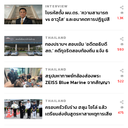
INTERVIEW
ไขรหัสตั้ง ผบ.ตร. ‘ความสามารถ
1.3K
vs อาวุโส’ และอนาคตการปฏิรูปสี
กากี กับ พล.ต.อ. เอก อังสนานนท์
THAILAND
กองปราบฯ สอบเข้ม ‘อดีตอธิบดี
593
สถ.’ คดีทุจริตสอบท้องถิ่น แจ้ง 6
ข้อหาหนัก จ่อชง ป.ป.ช. 12 ส.ค. นี้
THAILAND
สรุปมหากาพย์กล้องส่องพระ
522
ZEISS Blue Marine จากสัญญา
ผลิต 8.3 ล้าน สู่ข้อพิพาท ‘มา
เวลล์ฯ’ ฟ้อง ‘โทน บางแค’ ผิดนัด
THAILAND
จ่ายหนี้-แอบระบุแบรนด์
ครอบครัวรับร่าง ฮลุน โซโล่ แล้ว
475
เตรียมส่งชันสูตรหาสาเหตุการเสีย
ชีวิต