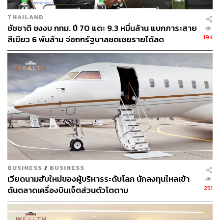
THAILAND
178
ชัชชาติ ชงงบ กทม. ปี 70 แตะ 9.3 หมื่นล้าน แบกภาระสาย
194
สีเขียว 6 พันล้าน จ่อถกรัฐบาลชดเชยรายได้ลด
ABOUT THE AUTHOR
สกุลชัย เก่งอนันตานนท์
Content Creator สำนักข่าว THE
STANDARD WEALTH
BUSINESS
/
BUSINESS
เวียดนามฮับใหม่ของผู้บริหารระดับโลก นักลงทุนไหลเข้า
251
ดันตลาดเครื่องบินเจ็ตส่วนตัวโตตาม