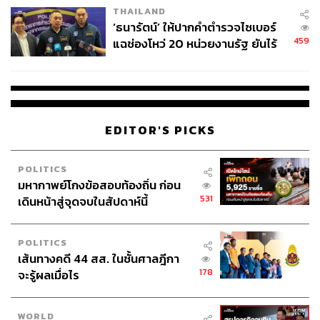
THAILAND
‘ธนารัตน์’ ให้ปากคำตำรวจไซเบอร์
459
แฉช่องโหว่ 20 หน่วยงานรัฐ ยันไร้
นัยทางการเมือง
EDITOR'S PICKS
POLITICS
มหากาพย์โกงข้อสอบท้องถิ่น ก่อน
531
เดินหน้าสู่จุดจบในสัปดาห์นี้
POLITICS
เส้นทางคดี 44 สส. ในชั้นศาลฎีกา
178
จะรู้ผลเมื่อไร
WORLD