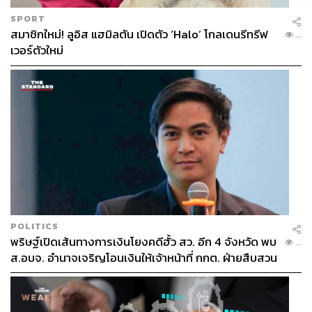
SPORT
สมาชิกใหม่! ลูอิส แฮมิลตัน เปิดตัว ‘Halo’ โกลเดนรีทรีฟ
...
เวอร์ตัวใหม่
POLITICS
พริษฐ์เปิดเส้นทางการเงินโยงคดีฮั้ว สว. อีก 4 จังหวัด พบ
...
ส.อบจ. อำนาจเจริญโอนเงินให้เจ้าหน้าที่ กกต. ฝ่ายสืบสวน