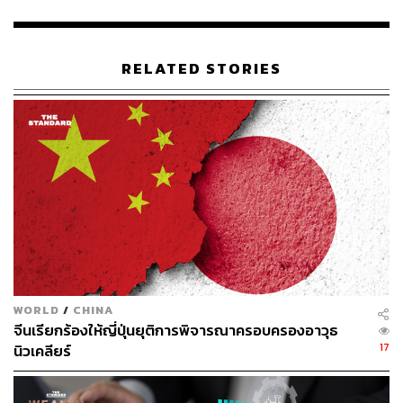
ซูยังเสริมอีกว่า แม้องค์กรต่างๆ รวมถึง NASA จะมีแผนการ
สำหรับโครงการลักษณะนี้ แต่ก็ยังไม่มีใครสามารถทำให้เกิด
ขึ้นจริงได้เนื่องจากต้นทุนที่สูงมากในการส่ง ‘กลุ่มดาวเทียม’
RELATED STORIES
(Satellite constellation) ขึ้นไปโคจร ปัจจุบัน NASA กำลัง
ทดสอบเทคโนโลยีเลเซอร์สำหรับการวัดลม 3 มิติจากอวกาศ
ความร่วมมือระหว่าง HKUST และ Chang Guang Satellite
Technology ซึ่งเป็นบริษัทดาวเทียมเชิงพาณิชย์แห่งแรกของ
จีน ที่ได้รับการสนับสนุนจากรัฐบาลมณฑลจี๋หลิน ถือเป็น
กุญแจสำคัญ โดย Stellerus ได้จ่ายค่าลิขสิทธิ์ให้กับ
มหาวิทยาลัยเพื่อเข้าถึงข้อมูลดาวเทียมและอัลกอริทึม ซึ่งได้
มาจาก ภาพถ่ายดาวเทียมความละเอียดสูง (ความละเอียดจุด
ภาพ 0.5 เมตร)
WORLD
/
CHINA
เดวิด หลิว (David Liu) ซีอีโอของ Stellerus กล่าวว่าบริษัทซึ่ง
จีนเรียกร้องให้ญี่ปุ่นยุติการพิจารณาครอบครองอาวุธ
ตั้งอยู่ใน Hong Kong Science and Technology Park ได้
17
นิวเคลียร์
ระดมทุนไปแล้วหลายสิบล้านดอลลาร์ และตั้งเป้าที่จะส่ง
ดาวเทียมคู่แรกขึ้นสู่วงโคจรภายใน 18 เดือนข้างหน้า ตาม