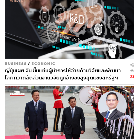
มาด้วยอีก 5 ดวงในลำดับถัดไป
ดาวเทียมเหล่านี้จะประกอบกันเป็นกลุ่มดาวเทียม ซึ่งจะเพียง
พอต่อการครอบคลุมข้อมูลลมทั่วโลก โดย Stellerus ตั้งเป้าที่
จะนำข้อมูลนี้ไปจำหน่ายให้กับผู้พัฒนาแอปพลิเคชันสำหรับ
อุตสาหกรรมการบิน, การขนส่งทางทะเล และการประกันภัย
“แอปพลิเคชันเหล่านี้รวมถึงการปรับเส้นทางการบินให้เหมาะ
สมเพื่อประหยัดเชื้อเพลิงและหลีกเลี่ยงสภาพอากาศ
BUSINESS
/
ECONOMIC
แปรปรวน, การวางแผนเส้นทางการเดินเรือเพื่อประสิทธิภาพ
ญี่ปุ่นเผย จีน ขึ้นแท่นผู้นำการใช้จ่ายด้านวิจัยและพัฒนา
การใช้เชื้อเพลิง รวมถึงการบริหารความเสี่ยงด้านสภาพ
32
โลก กวาดสัดส่วนงานวิจัยถูกอ้างอิงสูงสุดแซงสหรัฐฯ
อากาศและการ ประเมินเบี้ยประกันภัย โดยบริษัทประกัน
วินาศภัย” หลิวกล่าว
เขายังเปิดเผยอีกว่า Stellerus กำลังอยู่ระหว่างการเจรจาขั้น
สูงกับผู้พัฒนาฟาร์มกังหันลมและผู้ให้บริการโครงข่ายไฟฟ้า
ของรัฐ ซึ่งสนใจที่จะนำข้อมูลลม 3 มิติไปใช้งานโดยมีค่า
ธรรมเนียม