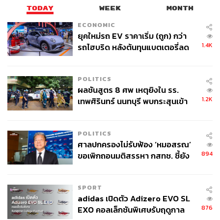
https://www.scmp.com/business/article/3249032/sust
TODAY
WEEK
MONTH
ainability-china-proposes-first-standards-recycling-wi
nd-turbines-manage-imminent-surge-retired
ECONOMIC
ยุคใหม่รถ EV ราคาเริ่ม (ถูก) กว่า
1.4K
รถไฮบริด หลังต้นทุนแบตเตอรี่ลด
TAGS:
China
Hong Kong
การลงทุน
เศรษฐกิจจีน
ลง - จีนแห่บุกตลาดเกิดใหม่
ดาวเทียม
พลังงานลม
Stellerus Technology
Startup
POLITICS
ผลชันสูตร 8 ศพ เหตุยิงใน รร.
1.2K
เทพศิรินทร์ นนทบุรี พบกระสุนเข้า
จุดสำคัญ ‘ศีรษะ-หน้าอก’ ครูถูกยิง
4 นัด จากระยะไกล
POLITICS
ศาลปกครองไม่รับฟ้อง ‘หมอสรณ’
894
ขอเพิกถอนมติสรรหา กสทช. ชี้ยัง
132
ไม่ใช่ผู้เดือดร้อนเสียหาย
SPORT
ABOUT THE AUTHOR
adidas เปิดตัว Adizero EVO SL
876
EXO คอลเล็กชันพิเศษรับฤดูกาล
THE STANDARD WEALTH