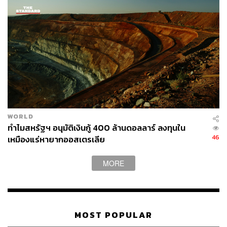
“ปัจจุบัน การได้มาซึ่งข้อมูลลมที่แม่นยำนั้นมีต้นทุนที่สูงมาก
โดยเฉพาะสำหรับผู้ประกอบการนอกชายฝั่ง” เขากล่าว “เรา
ตั้งเป้าที่จะแก้ ‘คอขวดทางเทคโนโลยี’ นี้ ด้วยการนำเสนอ
ข้อมูลที่มีคุณภาพดีกว่าและราคาเข้าถึงได้ง่ายกว่า ซึ่งจะเป็น
ประโยชน์อย่างยิ่งต่อการเลือกที่ตั้งฟาร์มกังหันลม, การ
วางแผนระบบกักเก็บพลังงาน, การซื้อขายไฟฟ้า และการ
เชื่อมต่อเข้ากับโครงข่ายไฟฟ้า”
หมายเหตุ : ใช้อัตราแลกเปลี่ยน 1 ดอลลาร์สหรัฐ เท่ากับ
WORLD
32.61 บาท และ 1 หยวนเท่ากับ 4.59 บาท ณ วันที่ 28 ตุลาคม
ทำไมสหรัฐฯ อนุมัติเงินกู้ 400 ล้านดอลลาร์ ลงทุนใน
2568
46
เหมืองแร่หายากออสเตรเลีย
ภาพ :
Black_Kira / Shutterstock
MORE
อ้างอิง:
https://www.scmp.com/business/climate-and-energy/
article/3330245/hong-kong-start-stellerus-eyes-world
MOST POPULAR
s-first-supply-3d-wind-data-satellites