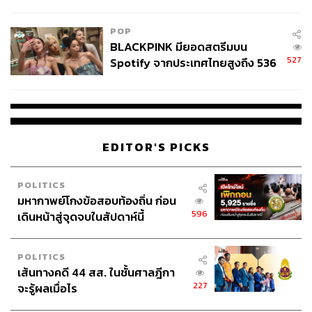
College Football
สำนักข่าวเศรษฐกิจ ธุรกิจ และการลงทุน โดย
ทีมข่าว THE STANDARD
POP
BLACKPINK มียอดสตรีมบน
527
Spotify จากประเทศไทยสูงถึง 536
ล้านครั้ง ตลอด 10 ปีที่ผ่านมา
EDITOR'S PICKS
POLITICS
มหากาพย์โกงข้อสอบท้องถิ่น ก่อน
596
เดินหน้าสู่จุดจบในสัปดาห์นี้
POLITICS
เส้นทางคดี 44 สส. ในชั้นศาลฎีกา
227
จะรู้ผลเมื่อไร