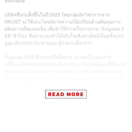
ประกันภัย
บริษัทซึ่งก่อตั้งขึ้นในปี 2023 โดยกลุ่มนักวิชาการจาก
HKUST จะใช้ประโยชน์จากความได้เปรียบด้านต้นทุนการ
ผลิตดาวเทียมของจีน เพื่อทำให้การเก็บรวบรวม ‘ข้อมูลลม 3
มิติ’ ทั่วโลก ซึ่งสามารถทำได้จริงในเชิงพาณิชย์เป็นครั้งแรก
ซูฮุย (Su Hui) ประธานและผู้ร่วมก่อตั้งกล่าว
ข้อมูลลม 3 มิติ ซึ่งหมายถึงทิศทาง, ความเร็ว และการ
เปลี่ยนแปลงของลมตามระดับความสูง ถือเป็นข้อมูลที่มีความ
สำคัญอย่างยิ่งยวดต่อการพยากรณ์อากาศ โดยเฉพาะอย่าง
ยิ่งสำหรับเหตุการณ์สภาพอากาศรุนแรง แต่การเก็บข้อมูลดัง
กล่าวยังคงมีข้อจำกัดอย่างมากในปัจจุบัน
READ MORE
“หลังจากที่มาฮ่องกง ฉันตระหนักว่าเทคโนโลยีสำหรับ
โครงการลักษณะนี้ในจีนแผ่นดินใหญ่นั้นค่อนข้างก้าวหน้าไป
มาก และต้นทุนก็จะต่ำกว่าในต่างประเทศอย่างมาก” ซูกล่าว
“ในสหรัฐฯ ดาวเทียมลักษณะนี้อาจมีค่าใช้จ่ายในการสร้างสูง
ถึง 100 ล้านดอลลาร์ (ประมาณ 3.26 พันล้านบาท) เทียบกับ