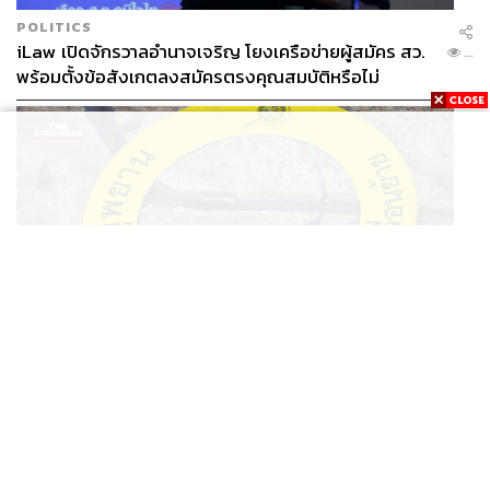
POLITICS
iLaw เปิดจักรวาลอำนาจเจริญ โยงเครือข่ายผู้สมัคร สว.
...
พร้อมตั้งข้อสังเกตลงสมัครตรงคุณสมบัติหรือไม่
THAILAND
รอง ผบช. ภ.1 เผย เก็บพยานหลักฐานเกี่ยวกับผู้ก่อเหตุยิง
...
ในโรงเรียนไปตรวจสอบทั้งหมดแล้ว