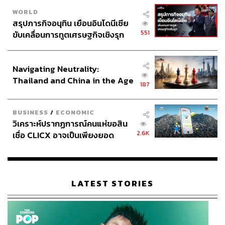
WORLD
สรุปภารกิจอนุทิน เยือนอินโดนีเซีย
551
ขับเคลื่อนการทูตเศรษฐกิจเชิงรุก
ประกาศหุ้นส่วนยุทธศาสตร์ไทย –
อินโดนีเซีย
Navigating Neutrality:
Thailand and China in the Age
187
of a New Global Order
BUSINESS
/
ECONOMIC
วิเคราะห์ปรากฏการณ์คนแห่ขอสิน
2.6K
เชื่อ CLICX อาจเป็นเพียงยอด
ภูเขาน้ำแข็ง ของปัญหาหนี้ครัว
เรือนไทยที่ถูกซุกไว้
LATEST STORIES