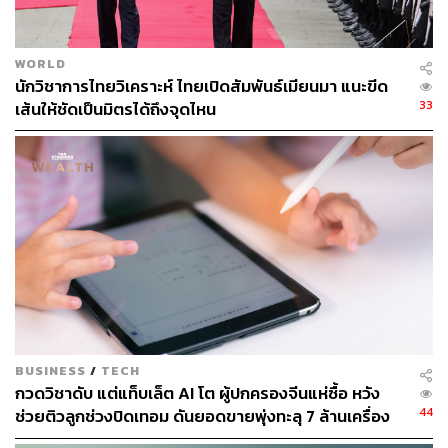
จีนเป็นประเทศที่มีฟาร์มกังหันลมขนาดใหญ่ที่สุดในโลก จาก
บทความของ South China Morning Post เมื่อเดือนมกราคม
2024 ได้ระบุไว้ว่า กำลังการผลิตติดตั้งของฟาร์มกังหันลม
WORLD
และโซลาร์ฟาร์มในจีนทะลุ 1,000 กิกะวัตต์ (GW) ไปแล้ว
นักวิชาการไทยวิเคราะห์ ไทยเปิดสัมพันธ์เมียนมา แนะขีด
เพิ่มขึ้นถึง 1 ใน 3 จากปีก่อนหน้า และคิดเป็น 15% ของการ
33
เส้นให้ชัดเป็นมิตรได้ถึงจุดไหน
ผลิตไฟฟ้าทั้งหมดของประเทศ
บทความยังคาดการณ์อีกว่า จีนจะมีสัดส่วนเกือบ 60% ของ
กำลังการผลิตพลังงานหมุนเวียนใหม่ทั่วโลกในช่วง 5 ปีข้าง
หน้าจนถึงปี 2028 และกำลังจะบรรลุเป้าหมายการมีกำลังการ
ผลิตติดตั้งจากลมและแสงอาทิตย์ที่ 1,200 GW ได้ภายในปี
2024 ซึ่งเร็วกว่าเป้าหมายเดิมที่ตั้งไว้ในปี 2030 ถึง 6 ปี
เจฟฟรีย์ สวีหมิงหยวน (Jeffrey Xu Mingyuan) ประธานเจ้า
หน้าที่ฝ่ายเทคโนโลยีของ Stellerus กล่าวว่า ข้อมูลจาก
Stellerus จะช่วยให้ผู้ประกอบการฟาร์มกังหันลมสามารถ
BUSINESS
/
TECH
กวดวิชาดับ แต่แท็บเล็ต AI โต ผู้ปกครองจีนแห่ซื้อ หวัง
เพิ่มยอดขายไฟฟ้าและประหยัดค่าใช้จ่ายหลายสิบล้านหยวน
44
ช่วยติวลูกช่วงปิดเทอม ดันยอดขายพุ่งทะลุ 7 ล้านเครื่อง
ในการสร้าง หอตรวจวัดลม ได้