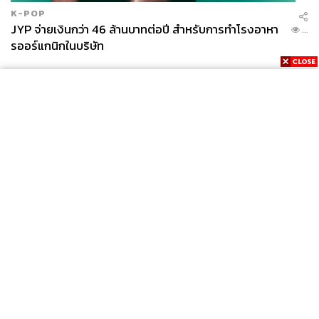
K-POP
JYP จ่ายเงินกว่า 46 ล้านบาทต่อปี สำหรับการทำโรงอาหา
...
รออร์แกนิกในบริษัท
News
Wealth
Pop
Podcast
Video
Now
Opinion
Careers
Events
Privacy
About
Contact
Policy
FOR
ADVERTISING
MEMBERSHIP