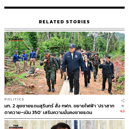
โดยมีการล็อคประตูและจัดเจ้าหน้าที่รักษาความปลอดภัย
ดูแลตลอด 24 ชั่วโมง
RELATED STORIES
ในวันนี้ คณะเจ้าหน้าที่ได้ลงพื้นที่ตรวจสอบความปลอดภัยขั้น
สุดท้าย (Final Inspection) และได้รับการรับรองความ
ปลอดภัยเป็นที่เรียบร้อย โดยจะเริ่มเปิดการเดินรถเที่ยวแรกใน
วันที่ 24 มกราคม 2569 เวลา 05.00 น. ประกอบด้วย:
เที่ยวขึ้น: ขบวนรถท้องถิ่นที่ 431 (ชุมทางแก่งคอย –
ขอนแก่น)
​เที่ยวล่อง: ขบวนรถธรรมดาที่ 234 (สุรินทร์ – กรุงเทพ/
หัวลำโพง)
POLITICS
มท. 2 ลุยชายแดนสุรินทร์ สั่ง กฟภ. ขยายไฟฟ้า ‘ปราสาท
63
ตาควาย–เนิน 350’ เสริมความมั่นคงชายแดน
การรถไฟแห่งประเทศไทยขอยืนยันว่าจะดำเนินการติดตาม
และเฝ้าระวังทุกช่วงของการก่อสร้างอย่างใกล้ชิด เพื่อให้