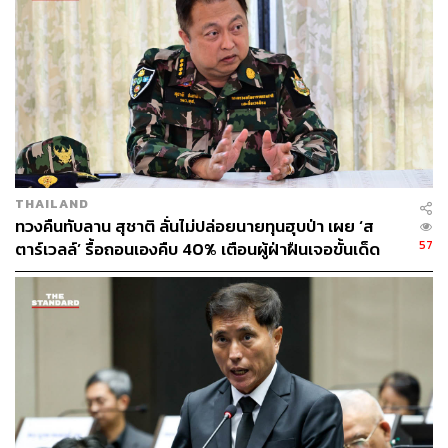
ประชาชนเดินทางด้วยความมั่นใจ ทั้งนี้ ผู้โดยสารสามารถ
ตรวจสอบตำแหน่งขบวนรถแบบเรียลไทม์ได้ที่เว็บไซต์
https://
ttsview.railway.co.th
หรือสอบถามข้อมูลเพิ่มเติมที่ศูนย์
บริการลูกค้าสัมพันธ์ โทร. 1690 ตลอด 24 ชั่วโมง
TAGS:
สุรินทร์
อนันต์ โพธิ์นิ่มแดง
หัวลำโพง
มาตรการความปลอดภัย
การเดินทาง
THAILAND
การรถไฟแห่งประเทศไทย
ขอนแก่น
นครราชสีมา
ทวงคืนทับลาน สุชาติ ลั่นไม่ปล่อยนายทุนฮุบป่า เผย ‘ส
กรุงเทพมหานคร
รถไฟ
57
ตาร์เวลล์’ รื้อถอนเองคืบ 40% เตือนผู้ฝ่าฝืนเจอขั้นเด็ด
ขาด
677