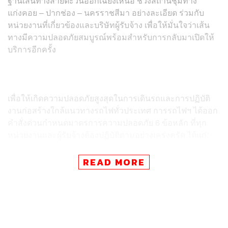
ฐานเส้นทางสายตะวันออกเฉียงเหนือ ช่วงสถานีชุมทาง
แก่งคอย – ปากช่อง – นครราชสีมา อย่างละเอียด ร่วมกับ
หน่วยงานที่เกี่ยวข้องและบริษัทผู้รับจ้าง เพื่อให้มั่นใจว่าเส้น
ทางมีความปลอดภัยสมบูรณ์พร้อมสำหรับการกลับมาเปิดให้
บริการอีกครั้ง
เพื่อให้เกิดความปลอดภัยสูงสุดในการเดินรถและการปฏิบัติ
งานก่อสร้างใกล้แนวทางรถไฟทั่วประเทศ การรถไฟฯ ได้ออก
คำสั่งด่วนกำหนดมาตรการความปลอดภัย 6 ข้อหลัก ที่ทุก
หน่วยงานและผู้รับจ้างต้องปฏิบัติตามอย่างเคร่งครัด ได้แก่:
​การทำงานใน Window Time: งานก่อสร้างที่มีความ
READ MORE
เสี่ยง ต้องดำเนินการเฉพาะช่วงปิดทางหรือช่วงว่างจาก
การเดินรถเท่านั้น
​บันทึกข้อตกลงร่วม: ต้องมีการตรวจสอบพื้นที่และจัดทำ
บันทึกพิจารณาร่วมกันของทุกฝ่ายก่อนเริ่มงานทุกครั้ง
จัดวางกำลังเจ้าหน้าที่: จัดเจ้าหน้าที่ประจำต้นทาง–