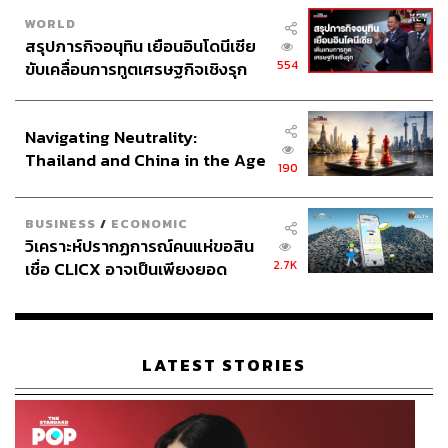
WORLD
สรุปภารกิจอนุทิน เยือนอินโดนีเซีย
554
ขับเคลื่อนการทูตเศรษฐกิจเชิงรุก
ประกาศหุ้นส่วนยุทธศาสตร์ไทย –
อินโดนีเซีย
Navigating Neutrality:
Thailand and China in the Age
190
of a New Global Order
BUSINESS
/
ECONOMIC
วิเคราะห์ปรากฏการณ์คนแห่ขอสิน
2.7K
เชื่อ CLICX อาจเป็นเพียงยอด
ภูเขาน้ำแข็ง ของปัญหาหนี้ครัว
เรือนไทยที่ถูกซุกไว้
LATEST STORIES