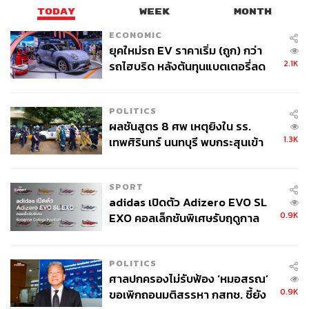
TODAY
WEEK
MONTH
ECONOMIC
ยุคใหม่รถ EV ราคาเริ่ม (ถูก) กว่า
2.1K
รถไฮบริด หลังต้นทุนแบตเตอรี่ลด
ลง - จีนแห่บุกตลาดเกิดใหม่
POLITICS
ผลชันสูตร 8 ศพ เหตุยิงใน รร.
1.3K
เทพศิรินทร์ นนทบุรี พบกระสุนเข้า
จุดสำคัญ ‘ศีรษะ-หน้าอก’ ครูถูกยิง
4 นัด จากระยะไกล
SPORT
adidas เปิดตัว Adizero EVO SL
0.9K
EXO คอลเล็กชันพิเศษรับฤดูกาล
College Football
POLITICS
ศาลปกครองไม่รับฟ้อง ‘หมอสรณ’
0.9K
ขอเพิกถอนมติสรรหา กสทช. ชี้ยัง