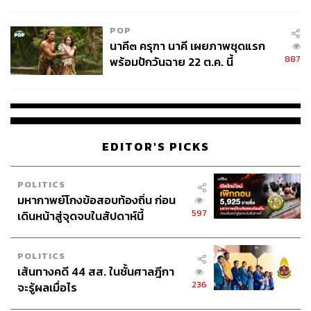
ไม่ใช่ผู้เดือดร้อนเสียหาย
POP
นาคี๓ ครุฑา นาคี เผยภาพชุดแรก
887
พร้อมปักวันฉาย 22 ต.ค. นี้
EDITOR'S PICKS
POLITICS
มหากาพย์โกงข้อสอบท้องถิ่น ก่อน
597
เดินหน้าสู่จุดจบในสัปดาห์นี้
POLITICS
เส้นทางคดี 44 สส. ในชั้นศาลฎีกา
236
จะรู้ผลเมื่อไร