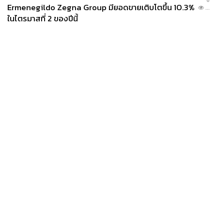
Ermenegildo Zegna Group มียอดขายเติบโตขึ้น 10.3%
...
ในไตรมาสที่ 2 ของปีนี้
News
Wealth
Pop
Podcast
Video
Now
Opinion
Careers
Events
Privacy
About
Contact
Policy
FOR
ADVERTISING
MEMBERSHIP