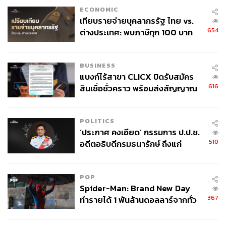
ECONOMIC
เทียบรายจ่ายบุคลากรรัฐ ไทย vs.
654
ต่างประเทศ: พบภาษีทุก 100 บาท
ของคนไทยใช้ไปกับข้าราชการเฉียด
40 บาท
BUSINESS
แบงก์ไร้สาขา CLICX ปิดรับสมัคร
616
สินเชื่อชั่วคราว พร้อมส่งสัญญาณ
เตือนกลุ่มกู้เงินผิดวัตถุประสงค์-ให้
ข้อมูลเท็จ เตรียมดำเนินคดีเด็ดขาด
POLITICS
‘ประภาศ คงเอียด’ กรรมการ ป.ป.ช.
510
อดีตอธิบดีกรมธนารักษ์ ถึงแก่
อนิจกรรม
POP
Spider-Man: Brand New Day
367
ทำรายได้ 1 พันล้านดอลลาร์จากทั่ว
โลกภายใน 6 วัน