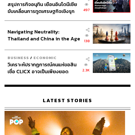
สรุปภารกิจอนุทิน เยือนอินโดนีเซีย
497
ขับเคลื่อนการทูตเศรษฐกิจเชิงรุก
ประกาศหุ้นส่วนยุทธศาสตร์ไทย –
อินโดนีเซีย
Navigating Neutrality:
Thailand and China in the Age
138
of a New Global Order
BUSINESS
/
ECONOMIC
วิเคราะห์ปรากฏการณ์คนแห่ขอสิน
2.3K
เชื่อ CLICX อาจเป็นเพียงยอด
ภูเขาน้ำแข็ง ของปัญหาหนี้ครัว
เรือนไทยที่ถูกซุกไว้
LATEST STORIES