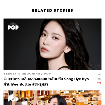
RELATED STORIES
43
ABOUT THE AUTHOR
เจิมสิริ เหลืองศุภภรณ์
นักสังเกตการณ์วงการบันเทิงไทยและต่าง
ประเทศ เชื่อว่าคัลเจอร์คือสิ่งที่หล่อหลอมให้
BEAUTY & GROOMING
/
POP
คนในยุคสมัยหนึ่งเติบโตขึ้นมา และมีส่วนใน
Guerlain เฉลิมฉลองแคมเปญใหม่กับ Song Hye Kyo
การขับเคลื่อนเปลี่ยนแปลงสังคมได้ ปัจจุบัน
กำลังสนใจวัฒนธรรมบันเทิงเกาหลี
122
ผ่าน Bee Bottle สุดหรูหรา