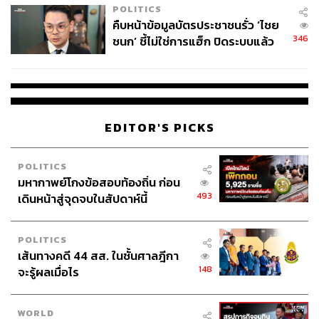
POLITICS
คืบหน้าข้อมูลบัตรประชาชนรั่ว ‘ไชย
346
ชนก’ ชี้ไม่ใช่การแฮ็ก ปิดระบบแล้ว
พบต้นตอจาก IP เดียว
EDITOR'S PICKS
POLITICS
มหากาพย์โกงข้อสอบท้องถิ่น ก่อน
493
เดินหน้าสู่จุดจบในสัปดาห์นี้
POLITICS
เส้นทางคดี 44 สส. ในชั้นศาลฎีกา
148
จะรู้ผลเมื่อไร
WORLD