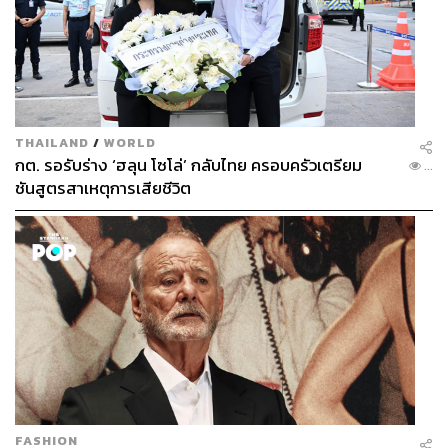
THAILAND
/
WORLD
กต. รอรับร่าง ‘ฮลุน โซโล่’ กลับไทย ครอบครัวเตรียม
...
ชันสูตรสาเหตุการเสียชีวิต
FASHION