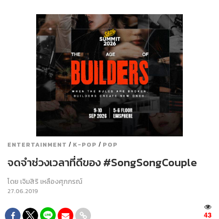
/
/
ENTERTAINMENT
K-POP
POP
จดจำช่วงเวลาที่ดีของ #SongSongCouple
โดย
เจิมสิริ เหลืองศุภภรณ์
27.06.2019
43