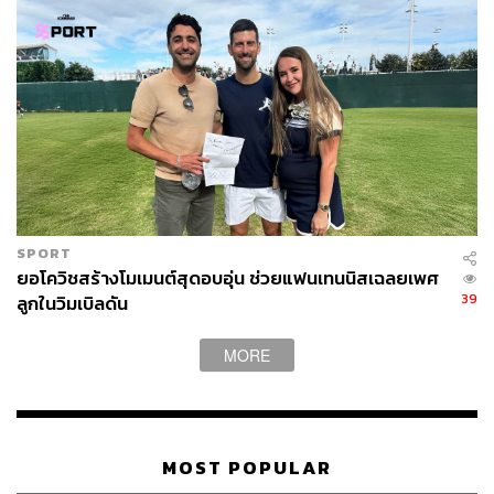
สภาพอากาศที่ร้อนจัดทำให้นักกีฬาเหนื่อยล้าและสูญเสีย
สมาธิได้ง่าย โดยนอกจาก ซินเนอร์ ที่ต้องพ่ายแพ้ให้สภาพ
อากาศแล้ว กาเบรียล ดิยัลโล นักหวดจากแคนาดา ก็เป็นอีก
คนที่ต้องถอนตัวออกไปตั้งแต่รอบแรกเพราะความร้อนของ
สนาม
นักกีฬาคนอื่นๆ อย่าง อังเดรย์ รูแบลฟ รวมถึงเด็กเก็บบอล
และแฟนๆ บางคนก็ต้องเข้ารับการดูแลจากแพทย์ หลังมี
อาการอ่อนล้า หรือบางคนก็เป็นลมจากความร้อน
SPORT
ยอโควิชสร้างโมเมนต์สุดอบอุ่น ช่วยแฟนเทนนิสเฉลยเพศ
นอกจากผลกระทบจากความร้อนจะส่งผลต่อสภาพร่างกาย
39
ลูกในวิมเบิลดัน
โดยตรงแล้ว ความร้อนจากสภาพอากาศยังส่งผลทางอ้อมต่อ
การแข่งขันผ่านสนามแข่งในคอร์ตดินด้วย
MORE
ความร้อนส่งผลให้เคลย์คอร์ตมีอัตราการกระดอนของ
ลูกบอลที่เร็วขึ้น โดยลูกเทนนิสจะกระดอนสูงและพุ่งผ่าน
อากาศได้รวดเร็ว ซึ่งเป็นประโยชน์ต่อผู้เล่นที่เน้นเกมบุก เสิร์ฟ
MOST POPULAR
หนัก และกดดันด้วยลูกกราวด์สโตรก