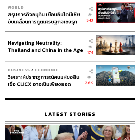
Jannik Sinner
สนามเทนนิส
ดัชนีความร้อน
WORLD
French Open
สรุปภารกิจอนุทิน เยือนอินโดนีเซีย
543
ขับเคลื่อนการทูตเศรษฐกิจเชิงรุก
ประกาศหุ้นส่วนยุทธศาสตร์ไทย –
อินโดนีเซีย
Navigating Neutrality:
Thailand and China in the Age
174
of a New Global Order
118
BUSINESS
/
ECONOMIC
วิเคราะห์ปรากฏการณ์คนแห่ขอสิน
2.6K
เชื่อ CLICX อาจเป็นเพียงยอด
ABOUT THE AUTHOR
ภูเขาน้ำแข็ง ของปัญหาหนี้ครัว
เรือนไทยที่ถูกซุกไว้
สมศักดิ์ จันทวิชชประภา
โปรดิวเซอร์ คอลัมนิสต์ และบรรณาธิการ ผู้
หลงใหลในความตื่นเต้นของกีฬาและความ
LATEST STORIES
สงบของการอ่านหนังสือเงียบๆ