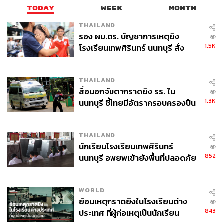
TODAY
WEEK
MONTH
ในทางกลับกัน มันก็ส่งผลเสียเป็นลูปกลับมาที่สภาพร่างกาย
ของนักเทนนิส เพราะในสภาวะที่ต้องเล่นกับบอลที่เร็ว นัก
THAILAND
รอง ผบ.ตร. บัญชาการเหตุยิง
เทนนิสจะต้องขยับตัวมากขึ้น รวดเร็วขึ้น และการเสีย
1.5K
โรงเรียนเทพศิรินทร์ นนทบุรี สั่ง
พลังงาน และน้ำในร่างกายจะมากขึ้นตามไปด้วย ซึ่งด้วย
ค้นหา 2 รอบยืนยันไร้คนติดค้าง พบ
เหตุผลนี้เองอาจจะทำให้นักกีฬามีอาการขาดน้ำ หรือ
ศพปู่-ย่าที่บ้านพักผู้ก่อเหตุ
อุณหภูมิร่างกายเพิ่มขึ้นได้ง่ายกว่าปกติด้วย
THAILAND
สื่อนอกจับตากราดยิง รร. ใน
ทำให้ในรายการนี้ แฟนๆ จะได้เห็นบรรดานักกีฬาแก้ปัญหา
1.3K
นนทบุรี ชี้ไทยมีอัตราครอบครองปืน
เบื้องต้นด้วยการใช้ถุงน้ำแข็งประคบคอในช่วงพักเปลี่ยนฝั่ง
สูงในระดับต้นของภูมิภาค
เพื่อคลายความร้อนนั่นเอง
THAILAND
นั่นหมายความว่านอกจากคู่แข่งในสนาม กับสมาธิของตัว
นักเรียนโรงเรียนเทพศิรินทร์
เอง ในเฟรนช์ โอเพน ครั้งนี้ อีกสิ่งที่นักเทนนิสต้องเอาชนะคือ
852
นนทบุรี อพยพเข้ายังพื้นที่ปลอดภัย
‘อากาศ’ ด้วย
ชั่วคราว หลังเหตุใช้อาวุธปืนภายใน
โรงเรียนคลี่คลาย
WORLD
เพราะถ้าหากเกิด ‘แพ้อากาศ’ ขึ้นมา นักเทนนิสคนนั้นก็คง
ย้อนเหตุกราดยิงในโรงเรียนต่าง
เจอกับอาการไม่ต่างจาก ยานนิก ซินเนอร์ ที่แม้จะนำห่างจน
843
ประเทศ ที่ผู้ก่อเหตุเป็นนักเรียน
เกือบชนะ แต่สุดท้ายก็พ่ายอยู่ดี