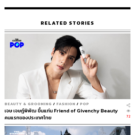
อันที่จริงแล้ว ซินเนอร์มักจะมีปัญหาเมื่อต้องลงแข่งในสภาพ
อากาศที่ร้อนจัดและมีความชื้นสูง เช่นเดียวกับที่เคยเกิดขึ้น
ในรายการออสเตรเลียน โอเพน และ
เซี่ยงไฮ้ มาสเตอร์ส
ในปี
RELATED STORIES
ที่ผ่านมา
นอกจากนี้ ซินเนอร์ยังระบุว่าเขานอนหลับไม่สนิทในคืนก่อน
การแข่งขัน ทำให้รู้สึกไม่มีพลังงานตลอดทั้งวันด้วย
จะเห็นได้ว่าเหตุการณ์ที่เกิดขึ้น หนึ่งในสาเหตุที่ยากจะปฏิเสธ
เป็นผลมาจากอากาศร้อนในกรุงปารีส ที่นอกจากเล่นงานซิน
เนอร์แล้ว ยังเล่นงานนักเทนนิสและแฟนๆ ด้วย
กรุงปารีสต้องเผชิญกับสภาพอากาศร้อนจัดจนทางการ
ประกาศเตือนภัยระดับสีส้ม โดยอุณหภูมิพุ่งสูงกว่า 32 องศา
BEAUTY & GROOMING
/
FASHION
/
POP
เซลเซียส ติดต่อกันถึง 5 วัน ซึ่งในสนามฟิลิปป์-ชาตริเยร์ ถูก
เจษ เจษฎ์พิพัฒ ขึ้นแท่น Friend of Givenchy Beauty
เปรียบเทียบว่ามีสภาพไม่ต่างจาก “เตาอบบาแก็ตต์” ขนาด
72
คนแรกของประเทศไทย
ยักษ์