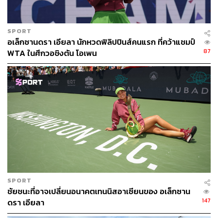
นอกจากนี้มีการระบุอย่างชัดเจนว่าหากค่า WBGT สูงถึง 32.2
องศาเซลเซียส จะต้องมีการระงับการแข่งขันชั่วคราว เพื่อ
ความปลอดภัย แต่ที่ผ่านมายังไม่มีการระงับการแข่งขันเกิด
SPORT
ขึ้นเลยในปีนี้
อเล็กซานดรา เอียลา นักหวดฟิลิปปินส์คนแรก ที่คว้าแชมป์
87
WTA ในศึกวอชิงตัน โอเพน
นอกจากนี้ นโยบายของเฟรนช์โอเพนไม่มีการระบุถึงการปิด
หลังคาเพื่อเลี่ยงความร้อน แม้จะมีหลังคาเปิด-ปิดได้ที่ 2
คอร์ตหลักทั้ง ฟิลิปป์ ชาตริเยร์ และ ซูซาน์ ลองก์แล็ง ก็ตาม
ซึ่งการไม่ปิดหลังคานั้นเป็นการตัดสินใจของฝ่ายจัดการ
แข่งขันที่สอดคล้องกับความเห็นของ โนวัค ยอโควิช แชมป์
แกรนด์สแลม 24 สมัย ที่มองว่าการปิดหลังคาเฉพาะคอร์ต
หลักนั้นไม่ยุติธรรมต่อผู้เล่นในสนามอื่นที่ยังต้องแข่งกลาง
แดด
โดย โนเล่ เสนอว่าฝ่ายจัดการแข่งขันควรพิจารณาเลื่อนเวลา
SPORT
ชัยชนะที่อาจเปลี่ยนอนาคตเทนนิสอาเซียนของ อเล็กซาน
การแข่งขันออกไปในช่วงเย็นหรือกลางคืนมากขึ้นหากมี
147
ดรา เอียลา
สภาพอากาศร้อนจัด