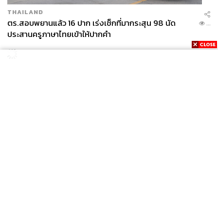
THAILAND
ตร.สอบพยานแล้ว 16 ปาก เร่งเช็กที่มากระสุน 98 นัด
...
ประสานครูภาษาไทยเข้าให้ปากคำ
POLITICS
สส. ปชน. จี้รัฐบาลทบทวนนโยบายเมียนมา ต้อนรับ ‘มินอ่
...
องหล่าย’ ได้แค่สัญญาว่างเปล่า