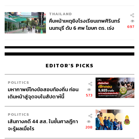
อ้างอิง
THAILAND
https://www.wsj.com/sports/tennis/jannik-sinner-frenc
คืบหน้าเหตุยิงโรงเรียนเทพศิรินทร์
h-open-heat-ec2d4a0e
697
นนทบุรี ดับ 6 ศพ โฆษก ตร. เร่ง
https://sports.ndtv.com/french-open-2026/french-ope
สอบปมขโมยปืนปู่ก่อเหตุ
n-weather-policy-heat-wave-hits-roland-garros-all-yo
u-need-to-know-11561637
https://www.theguardian.com/sport/2026/may/25/fren
ch-open-heat-wave-hot-temperature-tennis
EDITOR'S PICKS
https://www.theguardian.com/sport/2026/may/28/baki
ng-on-the-clay-how-players-are-feeling-the-heat-in-a
POLITICS
-french-open-furnace
มหากาพย์โกงข้อสอบท้องถิ่น ก่อน
https://www.espn.com/tennis/story/_/id/48872954/he
573
เดินหน้าสู่จุดจบในสัปดาห์นี้
at-wave-french-open-making-faster-playing-court
POLITICS
ภาพ:
Tim Clayton / Getty Images
เส้นทางคดี 44 สส. ในชั้นศาลฎีกา
208
จะรู้ผลเมื่อไร
TAGS:
Australian Open
Novak Djokovic
Paris
อากาศร้อน
Shanghai Masters
กีฬาเทนนิส