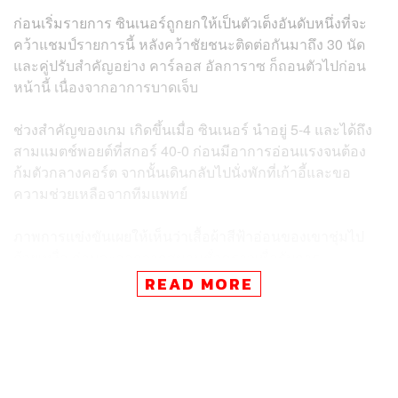
ก่อนเริ่มรายการ ซินเนอร์ถูกยกให้เป็นตัวเต็งอันดับหนึ่งที่จะ
คว้าแชมป์รายการนี้ หลังคว้าชัยชนะติดต่อกันมาถึง 30 นัด
และคู่ปรับสำคัญอย่าง คาร์ลอส อัลการาซ ก็ถอนตัวไปก่อน
หน้านี้ เนื่องจากอาการบาดเจ็บ
ช่วงสำคัญของเกม เกิดขึ้นเมื่อ ซินเนอร์ นำอยู่ 5-4 และได้ถึง
สามแมตช์พอยต์ที่สกอร์ 40-0 ก่อนมีอาการอ่อนแรงจนต้อง
ก้มตัวกลางคอร์ต จากนั้นเดินกลับไปนั่งพักที่เก้าอี้และขอ
ความช่วยเหลือจากทีมแพทย์
ภาพการแข่งขันเผยให้เห็นว่าเสื้อผ้าสีฟ้าอ่อนของเขาชุ่มไป
ด้วยเหงื่อ ก่อนจะออกจากสนามชั่วคราวเพื่อรับการ
ปฐมพยาบาล
READ MORE
และเมื่อกลับมาลงสนามอีกครั้ง เขาก็มาพร้อมกับถุงน้ำแข็ง
คล้องบริเวณลำคอ
ซินเนอร์ เสียแต้มทันทีจากจังหวะแบ็กแฮนด์สไลซ์ที่ตีออก