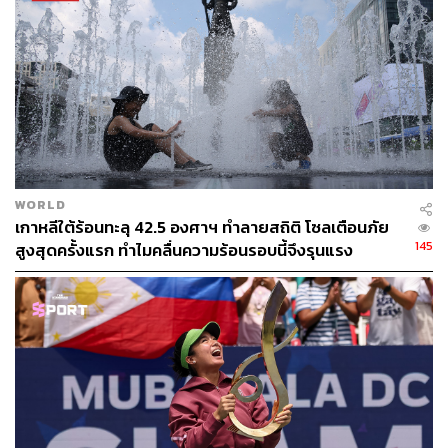
นอกจากนี้รายงานการพยากรณ์อากาศยังระบุว่าสภาพ
อากาศเช่นนี้จะดำเนินต่อไปตลอดสัปดาห์แรก และอุณหภูมิ
เฉลี่ยจะยังคงอยู่ที่ 29-33 องศาเซลเชียส ตลอดช่วงเวลานี้
อย่างไรก็ตาม ฝ่ายจัดการแข่งขันยังไม่มีการประกาศใช้
นโยบายสภาพอากาศแบบสุดขั้ว หรือ Extreme Weather
Policy ในสัปดาห์นี้แต่อย่างใด
โดยในยโยบายดังกล่าวระบุว่า หากค่า WBGT สูงถึง 30.1
WORLD
องศาเซลเซียส จะอนุญาตให้มีช่วงพักระบายความร้อน 10
เกาหลีใต้ร้อนทะลุ 42.5 องศาฯ ทำลายสถิติ โซลเตือนภัย
นาที ระหว่างเซตที่ 2 และ 3 สำหรับประเภทหญิง และ
145
สูงสุดครั้งแรก ทำไมคลื่นความร้อนรอบนี้จึงรุนแรง
ระหว่างเซตที่ 3 และ 4 สำหรับประเภทชาย
(Wet-Bulb Globe Temperature ซึ่งก็คือดัชนีชี้วัดความเครียด
จากความร้อนที่ร่างกายได้รับ เป็นมาตรฐานสากลที่การกีฬา
นิยมใช้เพื่อประเมินความเสี่ยงต่ออาการฮีตสโตรก โดย
คำนวณจากอุณหภูมิอากาศ ความชื้น การแผ่รังสีความร้อน
เช่น แสงแดด และการระบายอากาศ)