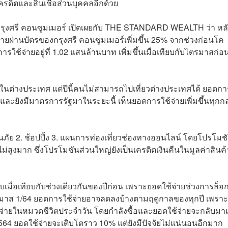
เครดิตและสินเชื่อส่วนบุคคลอีกด้วย
รุงศรี คอนซูมเมอร์ เปิดเผยกับ THE STANDARD WEALTH ว่า หลั
ยผ่านบัตรของกรุงศรี คอนซูมเมอร์เพิ่มขึ้น 25% จากช่วงก่อนโค
รใช้จ่ายอยู่ที่ 1.02 แสนล้านบาท เพิ่มขึ้นเมื่อเทียบกับไตรมาสก่อ
ในต่างประเทศ แต่ปีนี้คนไม่สามารถไปเที่ยวต่างประเทศได้ ยอดกา
 และยังมีมาตรการรัฐมาในระยะนี้ เห็นยอดการใช้จ่ายเพิ่มขึ้นทุกกล
ะกันภัย 2. ช้อปปิ้ง 3. แผนการท่องเที่ยวช่องทางออนไลน์ โดยโปรโมชั
าไม่สูงมาก ซึ่งโปรโมชันส่วนใหญ่ยังเป็นเครดิตเงินคืนในมูลค่าสินค้
บเมื่อเทียบกับช่วงเดียวกันของปีก่อน เพราะยอดใช้จ่ายช่วงการล็อ
ตรมาส 1/64 ยอดการใช้จ่ายอาจลดลงบ้างตามฤดูกาลของทุกปี เพรา
้จ่ายในหมวดชีวิตประจำวัน โดยกำลังซื้อและยอดใช้จ่ายจะกลับมาเพ
2564 ยอดใช้จ่ายจะเติบโตราว 10% แต่ยังมีปัจจัยไม่แน่นอนอีกมาก