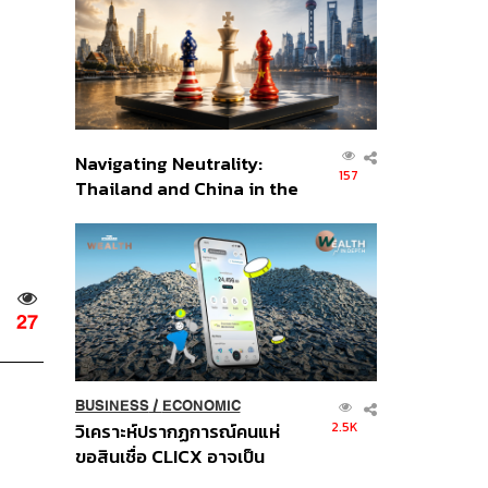
อินโดนีเซีย
Navigating Neutrality:
157
Thailand and China in the
Age of a New Global
Order
27
BUSINESS
/
ECONOMIC
2.5K
วิเคราะห์ปรากฏการณ์คนแห่
ขอสินเชื่อ CLICX อาจเป็น
เพียงยอดภูเขาน้ำแข็ง ของ