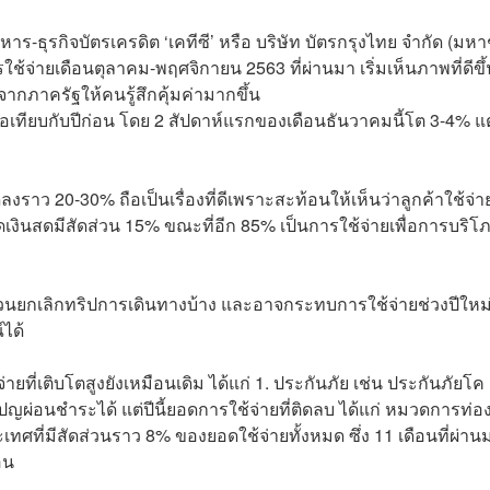
าร-ธุรกิจบัตรเครดิต ‘
เคทีซี
’ หรือ บริษัท บัตรกรุงไทย จำกัด (มห
่ายเดือนตุลาคม-พฤศจิกายน 2563 ที่ผ่านมา เริ่มเห็นภาพที่ดีขึ้
จากภาครัฐให้คนรู้สึกคุ้มค่ามากขึ้น
่อเทียบกับปีก่อน โดย 2 สัปดาห์แรกของเดือนธันวาคมนี้โต 3-4% แต
ดลงราว 20-30% ถือเป็นเรื่องที่ดีเพราะสะท้อนให้เห็นว่าลูกค้าใช้จ่า
ดเงินสดมีสัดส่วน 15% ขณะที่อีก 85% เป็นการใช้จ่ายเพื่อการบริโ
่วนยกเลิกทริปการเดินทางบ้าง และอาจกระทบการใช้จ่ายช่วงปีใหม่
์ได้
ยที่เติบโตสูงยังเหมือนเดิม ได้แก่ 1. ประกันภัย เช่น ประกันภัยโค
เปญผ่อนชำระได้ แต่ปีนี้ยอดการใช้จ่ายที่ติดลบ ได้แก่ หมวดการท่อ
ะเทศที่มีสัดส่วนราว 8% ของยอดใช้จ่ายทั้งหมด ซึ่ง 11 เดือนที่ผ่าน
อน