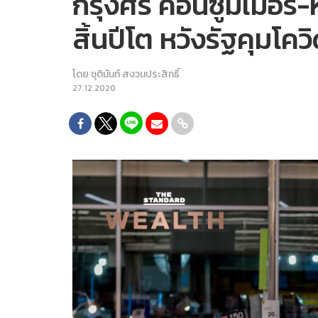
กรุงศรี คอนซูมเมอร์-K
สิ้นปีโต หวังรัฐคุมโควิ
โดย
ชุตินันท์ สงวนประสิทธิ์
27.12.2020