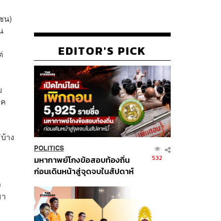
าชน)
น
EDITOR'S PICK
่
ย
ภค
บ้าง
POLITICS
532
มหากาพย์โกงข้อสอบท้องถิ่น
ก่อนเดินหน้าสู่จุดจบในสัปดาห์
นี้
ง
มา