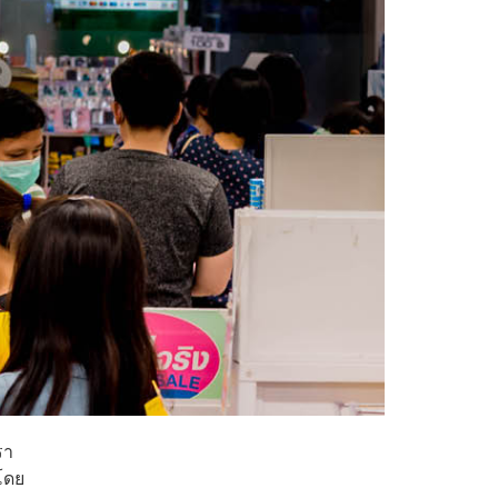
รา
 โดย