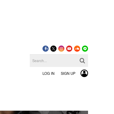
LOG IN
SIGN UP