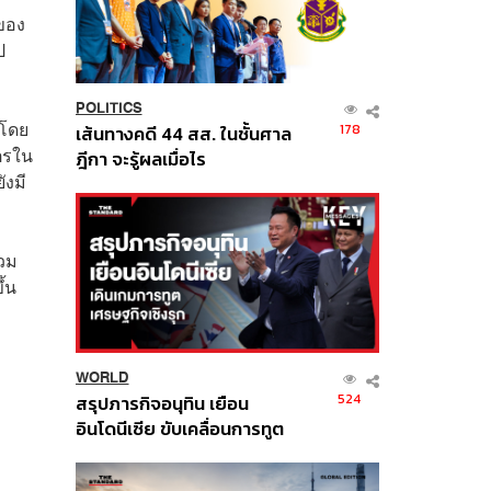
กของ
ป
POLITICS
นโดย
178
เส้นทางคดี 44 สส. ในชั้นศาล
ตรใน
ฎีกา จะรู้ผลเมื่อไร
ังมี
รวม
ึ้น
WORLD
524
สรุปภารกิจอนุทิน เยือน
อินโดนีเซีย ขับเคลื่อนการทูต
เศรษฐกิจเชิงรุก ประกาศหุ้น
ส่วนยุทธศาสตร์ไทย –