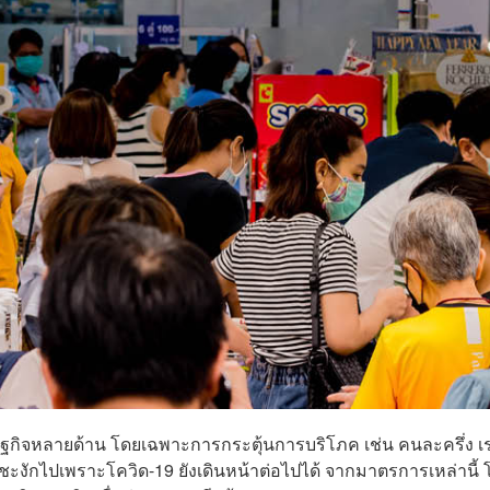
ฐกิจหลายด้าน โดยเฉพาะการกระตุ้นการบริโภค เช่น คนละครึ่ง เ
ยที่ชะงักไปเพราะโควิด-19 ยังเดินหน้าต่อไปได้ จากมาตรการเหล่านี้