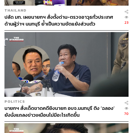
“เป้าหมาย 5 หมื่นล้านดอลลาร์สหรัฐ จะเกิดขึ้นไม่ได้ หาก
THAILAND
ความร่วมมือยังเดินเพียงทางเดียว เวียดนามต้องเข้ามาลงทุน
ปลัด มท. เผยนายกฯ สั่งตั้งด่าน-ตรวจอาวุธทั่วประเทศ
ในไทยมากขึ้น เพื่อสร้างผลผลิตและห่วงโซ่อุปทานการส่ง
23
ด้านผู้ว่าฯ นนทบุรี ย้ำเป็นความขัดแย้งส่วนตัว
ออกร่วมกัน” สนั่นกล่าว
ทุนเวียดนามสนใจ Hospitality Medical ในไทย
เมื่อถามว่า ณ วันนี้ นักลงทุนเวียดนามสนใจลงทุนธุรกิจอะไร
ในไทย สนั่น ระบุว่า หนึ่งในอุตสาหกรรมที่เวียดนามสนใจเข้า
มาเรียนรู้มากที่สุดคือ ‘ธุรกิจบริการ’ และโรงแรม หรือ
Hospitality ซึ่งไทยมีความเชี่ยวชาญระดับโลก และอาจกลาย
เป็นพื้นที่ความร่วมมือใหม่ระหว่างสองประเทศในอนาคต ซึ่ง
POLITICS
ล่าสุด
Vietnam airlines เปิดเส้นทางใหม่ ภูเก็ต-โฮจิมินห์
เพื่อ
นายกฯ สั่งเด็ดขาดคดียิงนายก อบจ.นนทบุรี ติง ‘ฉลอง’
70
ยังนั่งแถลงข่าวเหมือนไม่มีอะไรเกิดขึ้น
ขยายการท่องเที่ยวระหว่างกัน
การร่วมมือเชิงยุทธศาสตร์ครั้งนี้ จะต่อยอดจุดแข็งของไทย