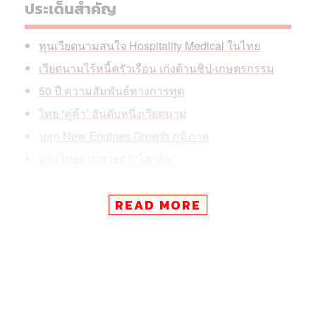
ประเด็นสำคัญ
ทุนเวียดนามสนใจ Hospitality Medical ในไทย
เวียดนามไร้หนี้ครัวเรือน เก่งด้านชิป-เกษตรกรรม
50 ปี ความสัมพันธ์ทางการทูต
ไทย ‘คู่ค้า’ อันดับหนึ่งเวียดนาม
ปลุก New Engines Growth ภูมิภาค
มองไทยผ่านสายตา ‘โต เลิม’
READ MORE
ท่ามกลางแรงกดดันนี้ ไทยจึงเริ่มเปลี่ยนจาก ‘คู่แข่ง’ เป็น ‘คู่
ค้า’ เดินหน้าเชื่อมห่วงโซ่อุปทานและยกระดับความร่วมมือ
เศรษฐกิจ เพื่อรับมือการแข่งขันโลกยุคใหม่ร่วมกัน