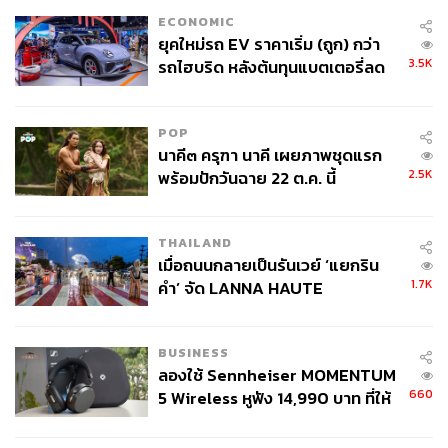
เทคโนโลยีและสังคม การศึกษา เช่น เวียดนามเก่งเรื่องเซมิ
ECONOMIC
ยุคใหม่รถ EV ราคาเริ่ม (ถูก) กว่า
คอนดักเตอร์
3.5K
รถไฮบริด หลังต้นทุนแบตเตอรี่ลด
ลง - จีนแห่บุกตลาดเกิดใหม่
“วันนี้ก็ต้องยอมรับว่าเวียดนามกำลังก้าวหน้าอย่างรวดเร็ว
ด้านดิจิทัลและบุคลากรรุ่นใหม่ จึงมีการเสนอความร่วมมือ
POP
ด้าน Soft Power เช่น การผลิตภาพยนตร์ ที่ใช้เทคโนโลยีและ
นาคี๓ ครุฑา นาคี เผยภาพชุดแรก
กราฟิกจากเวียดนาม ผสานกับประสบการณ์การผลิตและ
2.5K
พร้อมปักวันฉาย 22 ต.ค. นี้
โลเคชันของไทย เพื่อเพิ่มขีดความสามารถในการแข่งขัน
ระดับสากล”
THAILAND
ส่วนด้านสุดท้ายคือ Connect Sustainability หรือความร่วม
เมื่อถนนกลายเป็นรันเวย์ ‘แยกริน
มือด้านความยั่งยืน ผ่านการพัฒนา Green Energy และเป้า
1.7K
คำ’ จัด LANNA HAUTE
หมาย Net Zero เพื่อรองรับอุตสาหกรรมยุคใหม่อย่าง Data
COUTURE กลางสายฝน
Center
BUSINESS
ลองใช้ Sennheiser MOMENTUM
โดยเสนอให้ทั้งสองประเทศแลกเปลี่ยนองค์ความรู้ด้าน
660
5 Wireless หูฟัง 14,990 บาท ที่ให้
พลังงานสะอาดและพลังงานชีวภาพ เพื่อดึงดูดการลงทุนจาก
ผู้ใช้ถอดเปลี่ยนแบตเองได้ ก่อนกฎ
บริษัทเทคโนโลยีระดับโลก
EU บังคับปีหน้า