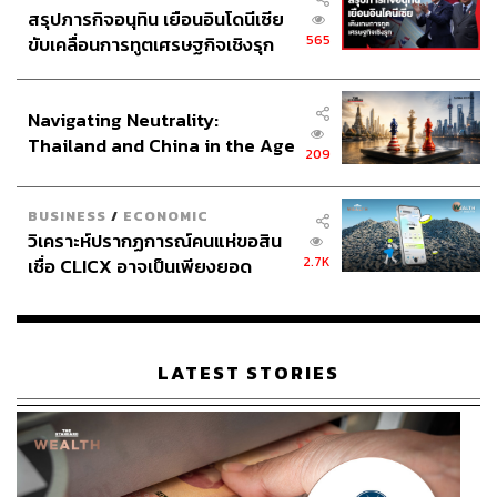
ดอลลาร์สหรัฐ
สรุปภารกิจอนุทิน เยือนอินโดนีเซีย
565
ขับเคลื่อนการทูตเศรษฐกิจเชิงรุก
ขณะที่ไทยยังอยู่ราว 3 แสนล้านดอลลาร์สหรัฐ เท่านั้น อีกทั้ง
ประกาศหุ้นส่วนยุทธศาสตร์ไทย –
ไทยยังเผชิญปัญหาหนี้ครัวเรือนระดับสูง ต่างจากเวียดนามที่
อินโดนีเซีย
Navigating Neutrality:
มีภาระหนี้ต่ำกว่าและยังมีกำลังซื้อภายในประเทศสูง ที่สำคัญ
Thailand and China in the Age
คือนโยบายรัฐด้านการปฏิรูปประเทศชัดเจนของ โต เลิม ที่มุ่ง
209
of a New Global Order
ปราบคอร์รัปชัน ปรับ ยุบกระทรวง ลดข้าราชการ เพื่อความ
คล่องตัว
BUSINESS
/
ECONOMIC
วิเคราะห์ปรากฏการณ์คนแห่ขอสิน
“หากไทยไม่เร่งปรับโครงสร้างเศรษฐกิจและกฎหมายให้เอื้อ
2.7K
เชื่อ CLICX อาจเป็นเพียงยอด
ต่อการลงทุนเหมือนเวียดนาม ในอนาคตอันใกล้ GDP ของ
ภูเขาน้ำแข็ง ของปัญหาหนี้ครัว
เวียดนามอาจแซงไทยได้” สนั่นกล่าว ทิ้งท้าย
เรือนไทยที่ถูกซุกไว้
LATEST STORIES