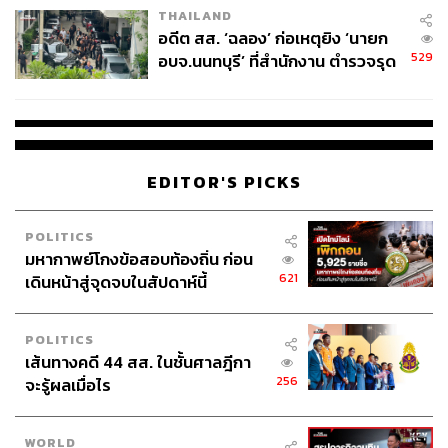
THAILAND
นอกจากนี้ สนั่นยังมองเห็น ‘โอกาสทอง’ ของไทยในฐานะ
อดีต สส. ‘ฉลอง’ ก่อเหตุยิง ‘นายก
Medical Hub ของภูมิภาค โดยจากที่ได้คุยกับเพื่อนๆธุรกิจ
529
อบจ.นนทบุรี’ ที่สำนักงาน ตำรวจรุด
ของเวียดนามส่วนใหญ่ มองว่า เวียดนามมีประชากรกว่า 100
ลงพื้นที่
ล้านคน แต่ระบบสาธารณสุขและมาตรฐาน โรงพยาบาลยัง
ตามหลังไทย ขณะที่ข้อจำกัดทางกฎหมายของเวียดนาม ยัง
ทำให้โรงพยาบาลต่างชาติเข้าไปดำเนินธุรกิจได้ยาก
EDITOR'S PICKS
“ไทยมีแพทย์ที่มีศักยภาพ โรงพยาบาลได้มาตรฐานสากล
หากดึงผู้ป่วยเวียดนามที่มีกำลังซื้อเข้ามารักษาในไทยได้ จะ
POLITICS
กลายเป็นรายได้มหาศาลของประเทศ” เขากล่าว
มหากาพย์โกงข้อสอบท้องถิ่น ก่อน
621
เดินหน้าสู่จุดจบในสัปดาห์นี้
สนั่นเตือนว่า ไทยกำลังเผชิญแรงกดดันทางเศรษฐกิจจาก
เวียดนามมากขึ้น
POLITICS
เส้นทางคดี 44 สส. ในชั้นศาลฎีกา
แม้ปัจจุบัน GDP ไทยจะยังอยู่ที่ประมาณ 5.6 แสนล้าน
256
จะรู้ผลเมื่อไร
ดอลลาร์สหรัฐ สูงกว่าเวียดนามที่ราว 5.14 แสนล้านดอลลาร์
สหรัฐ แต่ช่องว่างดังกล่าวกำลังลดลงอย่างรวดเร็ว โดยเฉพาะ
ภาคส่งออกที่เวียดนามมียอดส่งออกสูงถึง 4.6 แสนล้าน
WORLD