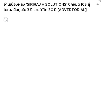
อ่านเบื้องหลัง ‘SIRIRAJ H SOLUTIONS’ ปักหมุด ICS สู่
...
“วันนี้ประเทศไทยมีการลงทุนในเวียดนามเป็นจำนวนมาก จึง
โมเดลคืนทุนใน 3 ปี รายได้โต 30% [ADVERTORIAL]
อยากเห็นภาคธุรกิจเวียดนามเข้ามาลงทุนในประเทศไทย
มากขึ้นเช่นกัน เพราะเศรษฐกิจของไทยและเวียดนามมีขนาด
ใกล้เคียงกัน เราไม่ใช่คู่แข่งแต่คือคู่ค้าและหุ้นส่วนที่จะเติบโต
ไปด้วยกัน”
ความใกล้ชิดระหว่างคนเวียดนามและไทยมีมานานแล้ว แต่
เชื่อว่าด้วยบารมีของท่านประธานาธิบดีและความตั้งใจที่จะ
News
Wealth
Pop
ทำให้ภูมิภาคอาเซียนมีความเข้มแข็ง วันหนึ่งเราก็จะทำให้
Podcast
Video
Now
ประเทศเวียด นามและประเทศไทยมีบทบาทที่สำคัญต่อ
Opinion
Careers
Events
อาเซียน ซึ่งจะเป็นพลังสำคัญมาก โครงสร้างเศรษฐกิจของ
Privacy
About
Contact
เรานี้ก็จะเกื้อกูลกัน เวียดนามเติบโต ไทยก็จะเติบโตไปด้วยกัน
Policy
FOR
ADVERTISING
ปลุก New Engines Growth ภูมิภาค
MEMBERSHIP
นอกจากนี้ ปัจจุบันทั้งสองประเทศกำลังเร่งสร้าง New