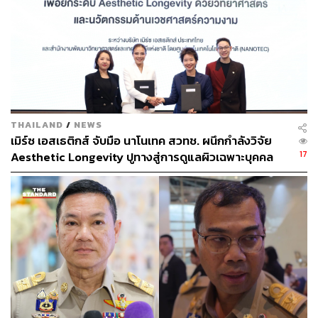
27 พ.ค. 2568 | 10:12
ทำไมไทยแพ้เกมท่องเที่ยว จีน-เกาหลีใต้-
รัสเซีย บินข้ามไทยไปเวียดนาม-ญี่ปุ่นแทน
11 ก.ค. 2568 | 11:39
THAILAND
/
NEWS
อย่างไรก็ตาม อนุทิน ชาญวีรกูล นายกรัฐมนตรีไทย และ
เมิร์ซ เอสเธติกส์ จับมือ นาโนเทค สวทช. ผนึกกำลังวิจัย
รัฐมนตรีว่าการกระทรวงมหาดไทย ได้ประกาศระหว่างการ
17
Aesthetic Longevity ปูทางสู่การดูแลผิวเฉพาะบุคคล
หารือร่วมกันว่า ไทยและเวียดนามต้องการยกระดับมูลค่า
[PR NEWS]
การค้าระหว่างกันสู่ 50,000 ล้านดอลลาร์สหรัฐ ภายใน 5 ปี
ข้างหน้า
จุดท้าทายสำคัญคือความไม่สมดุลด้านการลงทุนที่ผ่านมา
เพราะส่วนใหญ่ที่ผ่านมา กลุ่มทุนไทยจะขยายการลงทุน
เข้าไปในเวียดนามอย่างต่อเนื่อง ทั้งภาคอุตสาหกรรม
พลังงาน และนิคมอุตสาหกรรม แต่เม็ดเงินลงทุนจาก
เวียดนามที่ไหลเข้าสู่ไทยกลับยังมีสัดส่วนค่อนข้างต่ำ