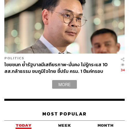
ด้านเครือข่ายการบินและสินค้าการท่องเที่ยวระดับนานาชาติ
ซึ่งจะเริ่มให้บริการตั้งแต่วันที่ 2 กรกฎาคม 2569 เป็นต้นไป
จำนวน 4 เที่ยวบินต่อสัปดาห์
ดังนั้น ภาคเอกชนไทยยังเสนอ ‘พิมพ์เขียว ความร่วมมือทาง
เศรษฐกิจ 3 ด้าน เพื่อเปลี่ยนความสัมพันธ์จากการแข่งขัน มา
เป็นการผนึกจุดแข็งร่วมกันสู้ตลาดโลก
POLITICS
ไชยชนก ย้ำรัฐบาลมีเสถียรภาพ-มั่นคง ไม่รู้กระแส 10
เวียดนามไร้หนี้ครัวเรือน เก่งด้านชิป-เกษตรกรรม
34
สส.กล้าธรรม ซบภูมิใจไทย ชี้ปรับ ครม. 1 ปีแค่กรอบ
ประเมิน โยนนายกฯ ตัดสินใจ
MORE
ด้านแรกคือ Connect Supply Chain หรือการเชื่อมห่วงโซ่
อุปทาน โดยเฉพาะภาคเกษตรกรรม ซึ่งเวียดนามมีจุดแข็ง
ด้านต้นทุนและผลผลิตต่อไร่ ขณะที่ไทยเชี่ยวชาญเทคโนโลยี
การแปรรูปอาหารและการสร้างมูลค่าเพิ่ม หากผสานกันได้
MOST POPULAR
จะยกระดับศักยภาพการส่งออกอาหารของภูมิภาคทันที
TODAY
WEEK
MONTH
ด้านที่สองคือ Connect Digital & Social การเชื่อมโยง