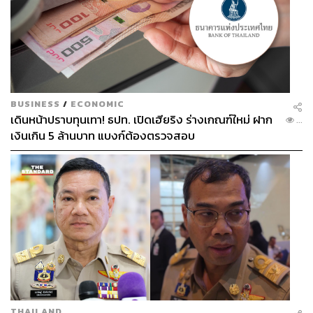
BUSINESS
/
ECONOMIC
เดินหน้าปราบทุนเทา! ธปท. เปิดเฮียริง ร่างเกณฑ์ใหม่ ฝาก
...
เงินเกิน 5 ล้านบาท แบงก์ต้องตรวจสอบ
50 ปี ความสัมพันธ์ทางการทูต
อนุทิน ชาญวีรกูล นายกรัฐมนตรีและรัฐมนตรีว่าการ
กระทรวงมหาดไทย ได้ร่วมกล่าวปาฐกถาพิเศษ ว่า ปีนี้เป็นปีที่
พิเศษสำหรับประเทศไทย และสาธารณรัฐสังคมนิยม
เวียดนาม เนื่องจากเป็นวาระครบรอบ 50 ปี ความสัมพันธ์
ทางการทูตไทย-เวียดนาม
โดยตลอดครึ่งศตวรรษที่ผ่านมา ความสัมพันธ์ได้เติบโตจาก
มิตรภาพไปสู่ความเป็น ‘หุ้นส่วนทางยุทธศาสตร์’ ซึ่งมีความ
THAILAND