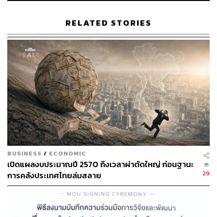
ข่าวที่เกี่ยวข้อง
RELATED STORIES
ชวนวิเคราะห์ เหตุใดสินค้าจีนทะลัก ส่งออกเริ่ม
หมดแรง แบกเศรษฐกิจไทยไม่ไหว แม้แต่ ‘ข้าว
ไทย’ ยังเสี่ยงพ่ายแพ้ให้กับคู่แข่งเวียดนามและ
อินเดีย
12 มี.ค. 2567 | 20:16
รัฐบาลเวียดนามเดินหน้ารื้อโครงสร้างรัฐ หลัง
‘โต เลิม’ คว้าชัยอีกสมัย ฝันใหญ่ดันเป้า GDP
โต 10%
BUSINESS
/
ECONOMIC
25 ม.ค. 2569 | 17:20
เปิดแผลงบประมาณปี 2570 ถึงเวลาผ่าตัดใหญ่ ก่อนฐานะ
29
การคลังประเทศไทยล่มสลาย
ป่วนทั้งตลาด! เวียดนามแอบสวมสิทธิ์กดราคา
ส่งออกทุเรียนไทย อีกไม่นานเสี่ยงถูกเพื่อนบ้าน
‘ล้มแชมป์’ ปัญหาอยู่ที่ใคร?