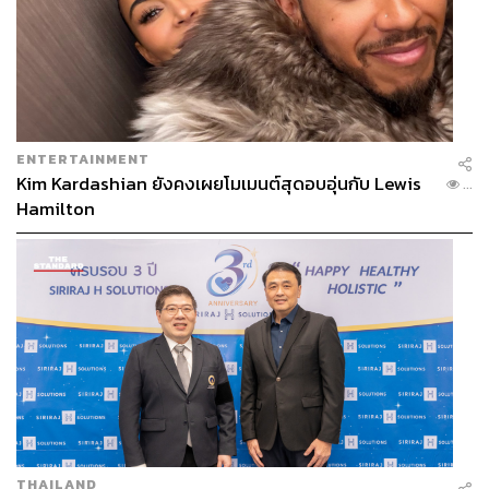
เป็นสองประเทศในอาเซียนที่มีพลังทางเศรษฐกิจที่สูงมาก
“พลังเหล่านี้มาจากความเชื่อมั่นของผู้คน โดยเฉพาะอย่างยิ่ง
ผู้ประกอบการ นักธุรกิจ ผู้นำทางด้านภาคอุตสาหกรรม ด้าน
การเงิน ที่ทรงพลังยิ่งของทั้งสองประเทศ เราจะสามารถส่ง
เสริมการเกื้อกูลกันได้เป็นอย่างดี”
ENTERTAINMENT
Kim Kardashian ยังคงเผยโมเมนต์สุดอบอุ่นกับ Lewis
...
Hamilton
ไทย ‘คู่ค้า’ อันดับหนึ่งเวียดนาม
อนุทิน ย้ำว่า ไทยถือเป็นคู่ค้าอันดับหนึ่งของเวียดนามใน
อาเซียน ในขณะที่เวียดนามเป็นคู่ค้าอันดับสองของไทยใน
อาเซียน มีมูลค่าการค้าระหว่างกันอยู่ที่ประมาณ 24,000
ล้านดอลลาร์สหรัฐ
โดยมีเป้าหมายระยะสั้นที่ 25,000 ล้านดอลลาร์สหรัฐ และใน
อนาคตเราควรร่วมกันผลักดันให้เพิ่มขึ้นสู่ระดับ 50,000 ล้าน
ดอลลาร์สหรัฐ
THAILAND