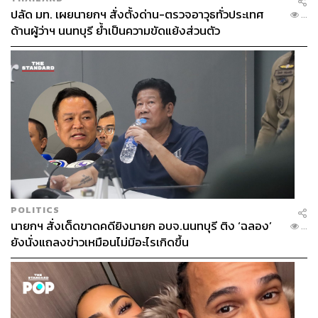
สำคัญยิ่งต่ออนาคตของประชาชน ของประเทศ และของ
ปลัด มท. เผยนายกฯ สั่งตั้งด่าน-ตรวจอาวุธทั่วประเทศ
...
ด้านผู้ว่าฯ นนทบุรี ย้ำเป็นความขัดแย้งส่วนตัว
ภูมิภาค
ปัจจุบันประเทศเวียดนามและไทย มีบทบาทสำคัญในอาเซียน
และภูมิภาคอาเซียนซึ่งกลายเป็นหนึ่งในภูมิภาคที่มีศักยภาพ
สูงที่สุดในโลกในทุกๆ มิติ ในการประชุม ASEAN Summit
และซึ่งได้มีการพูดคุยกันในธีม ‘Navigating our future
together’
“หมายความว่าเราให้ความสำคัญกับการกำหนดอนาคตของ
ประเทศเราทั้งสอง ซึ่งในกลุ่มผู้นำอาเซียน มีการหารือกัน
หลายเรื่อง ทั้งพลังงานและอาหาร การรับมือกับผลกระทบ
POLITICS
จากความขัดแย้งในภูมิภาคตะวันออกกลาง”
นายกฯ สั่งเด็ดขาดคดียิงนายก อบจ.นนทบุรี ติง ‘ฉลอง’
...
ยังนั่งแถลงข่าวเหมือนไม่มีอะไรเกิดขึ้น
ด้วยการเชื่อมโยง Supply Chain ในภูมิภาค และการเร่ง
เสริมความพร้อมสำหรับโอกาสทางเศรษฐกิจใหม่ๆ จาก
ความร่วมมือในระดับภูมิภาค หลายประเทศคงจะหาทางไป
ต่อยอดในระดับทวิภาคีด้วยกัน ประเทศไทยและเวียดนามถือ